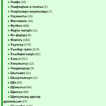
Унафэ
(20)
УнафэщIым и псалъэ
(1)
УпщIэхэмрэ жэуапхэмрэ
(7)
Ухуэныгъэ
(16)
Фестиваль
(34)
Футбол
(486)
ФщIэн папщIэ
(11)
Фэ фщIэрэ
(6)
Фэеплъ
(183)
Хъуэхъу
(170)
Хъыбар гуапэ
(213)
ХъыбарегъащIэ
(62)
Хэха
(6 037)
Хэхыныгъэ
(12)
Чэнджэщхэр
(3)
Шыгъажэ
(21)
Шыхулъагъуэ
(12)
ЩIэ
(63)
ЩIэныгъэ
(64)
Щапхъэ
(84)
Щикъухьащ адыгэр
дунеижьым
(27)