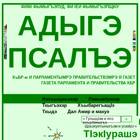
ФИФI ФЫМЫГЪЭПУД, ФИ IЕЙ ФЫМЫГЪЭПЩКIУ
АДЫГЭ
ПСАЛЪЭ
КъБР-м И ПАРЛАМЕНТЫМРЭ ПРАВИТЕЛЬСТВЭМРЭ Я ГАЗЕТ
ГАЗЕТА ПАРЛАМЕНТА И ПРАВИТЕЛЬСТВА КБР
Нэхъыщхьэхэр
Лэжьакlуэхэр
Тхыгъэхэр
Хъыбарегъащlэ
Тхыдэ
Дал Амир и махуэ
« ГупыщIэм и япэ
ехъулIэныгъэ
Щхьэхуитыныгъэм и усакIуэ »
ТIэкIурашэ