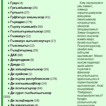
Хэку зауэшхуэм и
Гуауэ
(4)
ужь зэмант,
ГукъэкIыжхэр
(26)
нэмыцэ
Гулъытэ
(27)
зэрыпхъуакIуэхэм
мэкъумэш
ГуфIэгъуэ зэхыхьэхэр
(41)
Iэмэпсымэхэр
Гъуазджэ
(179)
зэтракъутауэ,
цIыхухэр
Гъуэгу къежьапIэ
(56)
Iэпщэрылажьэт.
Гъэлъэгъуэныгъэхэр
(100)
Зэман бзаджэти,
колхоз хьэсэхэр
Гъэмахуэ
(12)
жэмкIэ явэрт,
Гъэмахуэ зыгъэпсэхугъуэ
(17)
белкIэ къатIырт.
Гъэсэныгъэ
(12)
Псыгуэнсудэсхэр,
цIыкIуи ини,
ГъэщIэгъуэнщ
(25)
губгъуэм
ДАХ
(68)
щылажьэрт. Махуэ
псом колхоз
Джэрпэджэж
(9)
хьэсэм хадапщIэ
Дзюдо
(2)
щыIа щIалэ­
гъуалэм я
Ди зэпыщIэныгъэхэр
(33)
фIанэхэр
Ди куейхэм
(1)
ягъэтIылъырти,
Ди къуэш республикэхэм
(176)
Щэбэтыкъуэхэ я
пщIантIэшхуэм
Ди нэхъыжьыфIхэр
(14)
щызэхуэсырт. Ахэр
Ди псэлъэгъухэр
(64)
къыщIэкIуар
ТIэкIурашэ
Ди сурэт гъэтIылъыгъэхэр
къыгурыIуэнтэкъэ?!
(320)
Куэдрэ
Ди хьэщIэщым
(18)
узэзыгъэлъэIу
Ди хэкуэгъухэр
(4)
пшынауэхэм