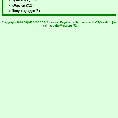
Щэнхабзэ
(165)
Юбилей
(326)
Япэу тыдодзэ
(5)
Copyright 2010 АДЫГЭ ПСАЛЪЭ | autor:
Пщыбыхь Рустам:
comik-07@mail.ru
| e-
mail:
adyghe@mail.ru
72