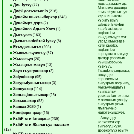
ящыщтэ­къым ар.
Дин Iуэху
(77)
Макъамэ дахащэ
ДифI догъэлъапIэ
(216)
зэмы­лIэу­жьыгъуэ­
хэр и пшынэм
Дунейм щыхъыбархэр
(248)
къригъэкIыу
Дунеймрэ дэрэ
(2)
щIедзэ. БлэкIри
къыблэкIыжри
Дунейпсо Адыгэ Хасэ
(1)
пщIантIэм
Дыгъуасэ
(163)
къыдыхьэурэ хэт
ДызыгъэпIейтей Iуэху
(6)
уэрэд къыхедзэ,
хэти къофэ,
Егъэджэныгъэ
(208)
пщIантIэм
Жыжьэ-гъунэгъу
(67)
зэрыдэмыгъахуэу
джэгур уэрамым
Жылагъуэ
(20)
къыщызэрыхь
Жьыщхьэ махуэ
(13)
къэхъуу.
ГъэщIэгъуэнракъэ,
Зауэ гъуэгуанэхэр
(2)
апхуэдиз
ЗэIущIэхэр
(95)
зэрызехьэм
ЗэгурыIуэныгъэхэр
(3)
зыгуэрым чэф иIэу,
мыхъу­мыщIагъэ
Зэпеуэхэр
(114)
къипсэлъу
ЗэпыщIэныгъэхэр
(28)
урихьэлIэнтэ­къым.
А зэманым учэфу
Зэхыхьэхэр
(53)
зыгуэрым укъи­
Кавказ-2020
(1)
лъагъуныр
напэтехышхуэт.
Конференцхэр
(16)
Апхуэдэу
КъБР-м и Iэтащхьэ
(239)
колхозхэтхэр
КъБР-м и Жылагъуэ палатэм
зыгъэгушхуэу,
(12)
дэрэжэгъуэ езыту