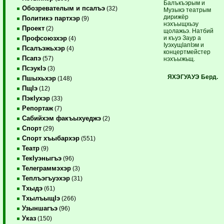
Балъкъэрым и
Обозревателым и псалъэ
(32)
Музыкэ театрым
дирижёр
Политикэ партхэр
(9)
нэхъыщхьэу
Проект
(2)
щолажьэ. Натбий
и къуэ Заур а
Профсоюзхэр
(4)
IуэхущIапIэм и
Псалъэжьхэр
(4)
концертмейстер
Псапэ
(57)
нэхъыжьщ.
ПсэукIэ
(3)
ЯХЭГУАУЭ Берд.
Пшыхьхэр
(148)
ПщIэ
(12)
ПэкIухэр
(33)
Репортаж
(7)
Сабийхэм факъыхуеджэ
(2)
Спорт
(29)
Спорт хъыбархэр
(551)
Театр
(9)
ТекIуэныгъэ
(96)
Телеграммэхэр
(3)
Теплъэгъуэхэр
(31)
Тхыдэ
(61)
ТхылъыщIэ
(266)
Узыншагъэ
(96)
Указ
(150)