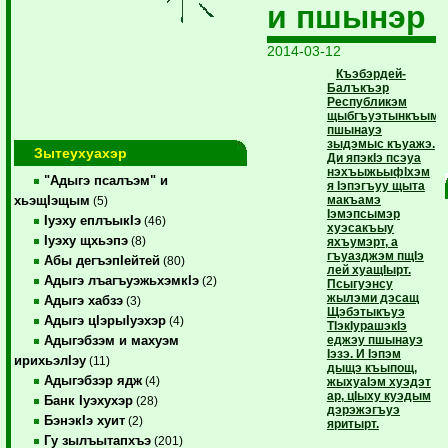
и пшынэр
2014-03-12
Къэбэрдей-
Балъкъэр
Республикэм
щыбгъуэтынкъым
пшынауэ
зыдэмыс къуажэ.
Зытеухуахэр
Ди япэкIэ псэуа
нэхъыжьыфIхэм
"Адыгэ псалъэм" и
я Iэпэгъуу щыта
макъамэ
хьэщIэщым
(5)
Iэмэпсымэр
Iуэху еплъыкIэ
(46)
хуэсакъыу
Iуэху щхьэпэ
(8)
яхъумэрт, а
гъуазджэм пщIэ
Абы дегъэпIейтей
(80)
лей хуащIырт.
Адыгэ лъагъуэжьхэмкIэ
(2)
Псыгуэнсу
жылэми дэсащ
Адыгэ хабзэ
(3)
Щэбэтыкъуэ
Адыгэ цIэрыIуэхэр
(4)
ТIэкIурашэкIэ
еджэу пшынауэ
Адыгэбзэм и махуэм
Iэзэ. И Iэпэм
ирихьэлIэу
(11)
дыщэ къыпощ,
Адыгэбзэр ядж
(4)
жыхуаIэм хуэдэт
ар, цIыху куэдым
Банк Iуэхухэр
(28)
дэрэжэгъуэ
БэнэкIэ хуит
(2)
яритырт.
Гу зылъытапхъэ
(201)