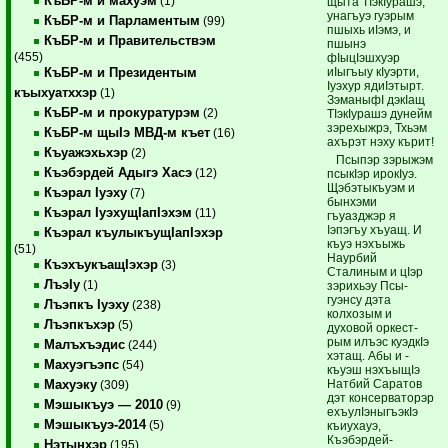
КъБР-м и махуэм
(1)
щыта ТIэкIурашэ,
унагъуэ гуэрым
КъБР-м и Парламентым
(99)
пшыхь иIэмэ, и
КъБР-м и Правительствэм
пшынэ
(455)
фIыцIэшхуэр
иIыгъыу кIуэрти,
КъБР-м и Президентым
Iуэхур ядиIэтырт.
къыхуатххэр
(1)
ЗэманыфI дэкIащ
КъБР-м и прокуратурэм
(2)
ТIэкIу­­рашэ дунейм
зэрехыжрэ, Тхьэм
КъБР-м щыIэ МВД-м къет
(16)
ахърэт нэху кърит!
Къуажэхьхэр
(2)
Псыпэр зэрыжэм
Къэбэрдей Адыгэ Хасэ
(12)
псыкIэр ирокIуэ.
Щэбэтыкъуэм и
Къэрал Iуэху
(7)
бынхэми
Къэрал IуэхущIапIэхэм
(11)
гъуазджэр я
Iэпэгъу хъуащ. И
Къэрал къулыкъущIапIэхэр
къуэ нэхъыжь
(51)
Наурбий
КъэхъукъащIэхэр
(3)
Сталиным и цIэр
ЛъэIу
(1)
зэрихьэу Псы­
гуэнсу дэта
Лъэпкъ Iуэху
(238)
колхозым и
Лъэпкъхэр
(5)
духовой оркест­
рым илъэс куэдкIэ
Малъхъэдис
(244)
хэтащ. Абы и ­
Махуэгъэпс
(54)
къуэш нэхъыщIэ
Натбий Саратов
Махуэку
(309)
дэт консерваторэр
Мэшыкъуэ — 2010
(9)
ехъулIэныгъэкIэ
Мэшыкъуэ-2014
(5)
къиухауэ,
Къэбэрдей-
Нэтынхэр
(195)