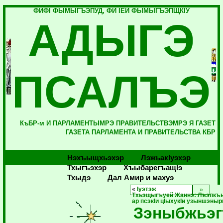
ФИФI ФЫМЫГЪЭПУД, ФИ IЕЙ ФЫМЫГЪЭПЩКIУ
АДЫГЭ
ПСАЛЪЭ
КъБР-м И ПАРЛАМЕНТЫМРЭ ПРАВИТЕЛЬСТВЭМРЭ Я ГАЗЕТ
ГАЗЕТА ПАРЛАМЕНТА И ПРАВИТЕЛЬСТВА КБР
Нэхъыщхьэхэр
Лэжьакlуэхэр
Тхыгъэхэр
Хъыбарегъащlэ
Тхыдэ
Дал Амир и махуэ
«
Iуэтэж
Тхьэщыгъуей Жаннэ: Лъэпкъ
ар псэкIи цIыхукIи узыншэны
Зэныбжьэг