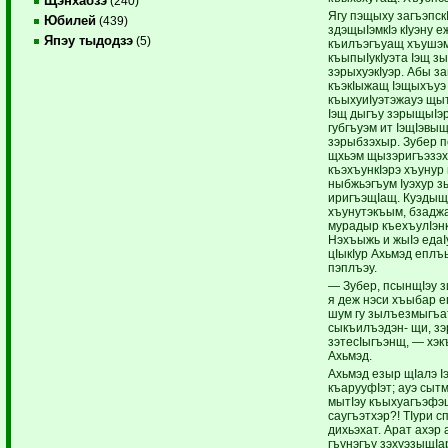
Щэнхабзэ
(240)
Ягу пэщыху загъэпск
Юбилей
(439)
здэщыIэмкIэ кIуэну е
Япэу тыдодзэ
(5)
къилъэгъуащ хъушэм
къыпыIукIуэта Iэщ з
зэрыхуэкIуэр. Абы за
къэкIыжащ Iэщыхъуэ
къыхуиIуэтэжауэ щ
Iэщ дыгъу зэрыщыIэр
губгъуэм ит IэщIэвыщ
зэрыбзэхыр. Зубер п
щхьэм щызэригъэзэ
къэхъункIэрэ хъунур 
ныбжьэгъум Iуэхур з
иригъэщIащ. Куэдыщ
хъунутэкъым, бзадж
мурадыр къехъулIэнк
Нэхъыжь и жыIэ едаI
цIыкIур Ахьмэд еплъ
пэплъэу.
— Зубер, псынщIэу з
я деж нэси хъыбар е
шум гу зылъезмыгъат
сыкъилъэдэн- щи, зэр
зэтесIыгъэнщ, — хэк
Ахьмэд.
Ахьмэд езыр щIалэ Iэ
къарууфIэт; ауэ сыт
мытIэу къыхуагъэфэ
саугъэтхэр?! ТIури 
дихьэхат. Арат ахэр 
гъунэгъу зэхуэзыщIа