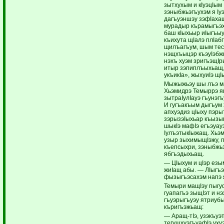
зытхухым и кIуэцIым
зэныбжьэгъухэм я Iу
дагъуэншэу зэфIахащ
мурадыр кърамыгъэхъ
баш кIыхьыр иIыгъы
къихута щIалэ плIаб
щилъагъум, шым тес
нэщхъыцэр къэуIэбж
нэхъ хуэм зригъэщIр
итыр зэпиплъыхьащ,
укъикIа», жыхуиIэ щIы
Мыжыжьэу шы лъэ ма
Хьэмидрэ Темыррэ 
зытраIулIауэ гъунэгъ
И гугъакъым дыгъум
апхуэдиз цIыху пэрыт
зэрызэIыхьар къызыг
шыкIэ мафIэ егъэуауэ
IулъэтыкIыжащ. Хьэм
узыр зыхимыщIэжу, 
къепсыхри, зэныбжь
ябгъэдыхьащ.
— ЦIыхум и цIэр ез
жиIащ абы. — ЛIыгъ
фызыгъэсахэм напэ 
Темыри мащIэу пыгуф
гуапагъэ зыщIэт и н
гъуэрыгъуэу ятриубы
къригъэжьащ:
— Аращ-тIэ, узэкъуэ
тегушхуэгъуафIэ уху