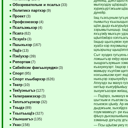
дунейщ. Дэнэ щыIэ н
мыпхуэдэу щIэращIэ 
Обозревателым и псалъэ
(33)
хурикъуртэкъым щIал
Политикэ партхэр
(9)
дунейр.
Проект
(3)
Iэщ гъэхъуным гугъу
пымылъу къызыщыхъ
Профсоюзхэр
(4)
щIэх дыдэ къагурыIу
Псалъэжьхэр
(4)
зэрымытыншыр. Iэщ
Псапэ
(62)
яхъуэкIу мыхъун удз
щIыпIэкIэрэ хэплъагъ
ПсэукIэ
(3)
Iэщыр щыхъумэн хуе
Пшыхьхэр
(167)
хуабэ-хэр яхуэмыхьу
щхьэрыхьу щыщIэпхъ
ПщIэ
(13)
Сыт хуэдиз гугъуехь
ПэкIухэр
(39)
лэжьыгъэр екIуу ирах
Репортаж
(7)
зыщрагъэужьын зэм
къахуихуэрт. Iэщхэр
Сабийхэм факъыхуеджэ
(3)
мамыру хъупIэм щит
Спорт
(95)
нэхъыжьхэм хуит ящ
ныкъуэр зэрыхуейуэ я
Спорт хъыбархэр
(626)
Апхуэдэ зы махуэ гу
Театр
(10)
нитIыр къигуфIыкIыу
ТекIуэныгъэ
(127)
зыхуигъазэри жиIащ,
— ПщIэрэ, зымахуэ 
Телеграммэхэр
(3)
шытхым и лъапэм с
Теплъэгъуэхэр
(32)
псыежэх цIыкIу. Ар ик
Тхыдэ
(89)
дыдэкъым, зыхэбдзэ 
пэум мамкъут- ри къ
ТхылъыщIэ
(327)
фIыуэ дыхэшхыкIынщ
Узыншагъэ
(135)
зэманыр дэгъуэу дгъ
Указ
(158)
— Псы щIыIэм уигу п