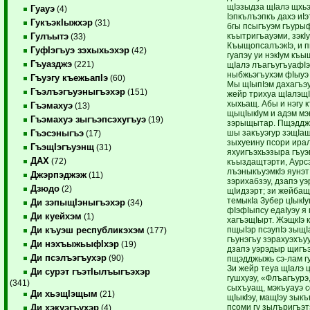
щIэзыдза щIалэ щхь
Гуауэ
(4)
Iэпкълъэпкъ дахэ иIэт
ГукъэкIыжхэр
(31)
бгы псыгъуэм гъуры
къытригъауэми, зэкIу
Гулъытэ
(33)
КъыщопсалъэкIэ, и 
ГуфIэгъуэ зэхыхьэхэр
(42)
гуапэу уи нэкIум къы
Гъуазджэ
(221)
щIалэ лъагъугъуафIэ
ныбжьэгъухэм фIыуэ
Гъуэгу къежьапIэ
(60)
Мы щIыпIэм дахагъэ
Гъэлъэгъуэныгъэхэр
(151)
жейр трихуа щIалэщI
хыхьащ. Абы и нэгу
Гъэмахуэ
(13)
щыцIыкIум и адэм мэ
Гъэмахуэ зыгъэпсэхугъуэ
(19)
зэрыщытар. Пщэддж
шы закъуэгур зэщIащ
Гъэсэныгъэ
(17)
зыхуеину псори ирал
ГъэщIэгъуэнщ
(31)
яхуигъэхьэзыра гъу
ДАХ
(72)
къыздащтэрти, Аурс
лъэныкъуэмкIэ яунэт
Джэрпэджэж
(11)
зэрихабзэу, дзапэ у
Дзюдо
(2)
щIидзэрт; зи жейба
темыкIа Зубер цIыкI
Ди зэпыщIэныгъэхэр
(34)
фIэфIыпсу едаIуэу я 
Ди куейхэм
(1)
хагъэщIырт. ЖэщкIэ
пщыIэр псэупIэ зыщI
Ди къуэш республикэхэм
(177)
гъунэгъу зэрахуэхъуу
Ди нэхъыжьыфIхэр
(19)
дзапэ уэрэдыр щигъ
Ди псэлъэгъухэр
(90)
пщэдджыжь сэ-лам г
Зи жейр теуа щIалэ ц
Ди сурэт гъэтIылъыгъэхэр
гушхуэу, «Флъагъурэ,
(341)
сыхъуащ, мэкъуауэ с
Ди хьэщIэщым
(21)
щIыкIэу, мащIэу зыкъ
псоми гу зылъригъэтэ
Ди хэкуэгъухэр
(4)