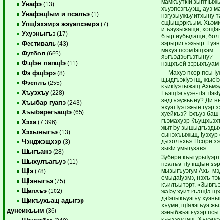
мамкъуткIи зыптIыж
Унафэ
(13)
хъуэпсэгъуэщ, ауэ м
УнафэщIым и псалъэ
(1)
нэгузыужьу итхыну т
сщIыщэркъым. Хьэми
УпщIэхэмрэ жэуапхэмрэ
(7)
игъэузыжащи, хощIэк
Ухуэныгъэ
(17)
бгыр иубыдащи, болъ
зэрыригъэхьыр. Гуэн
Фестиваль
(43)
махуэ псом Iэщхэм
Футбол
(665)
ябгъэдэбгъэтыну? —
ФщIэн папщIэ
(11)
нэщхъей зэрыхъуам 
— Махуэ псор псы I
Фэ фщIэрэ
(8)
щыдгъэкIуэнщ, жысI
Фэеплъ
(255)
къикIуэтыжащ Ахьмэ
Хъуэхъу
(228)
ГъэщIэгъуэн-тIэ тIэкI
зедгъэужьыну? Ди н
Хъыбар гуапэ
(243)
яхуэтIуэтэжын гуэр 
ХъыбарегъащIэ
(65)
хуейкъэ? Iэхъуэ баш
гъэмахуэр Къущхьэх
Хэха
(7 396)
жытIэу зыщыдгъэды
Хэхыныгъэ
(13)
сынэхъыжьщ, Iуэхур
дызолъхьэ. Псори з
Чэнджэщхэр
(3)
зыкIи умыгузавэ.
Шыгъажэ
(28)
Зубери къыгурыIуэрт
Шыхулъагъуэ
(11)
псалъэ тIу пщIын зэ
мызыгъуэгум Ахь- мэ
ЩIэ
(78)
емыдаIуэмэ, нэхъ тэ
ЩIэныгъэ
(75)
къилъытэрт. «Зывгъ
Щапхъэ
(102)
жаIэу хуит къащIа щх
дэIэпыкъуэгъу хуэны
Щикъухьащ адыгэр
хъуми, щIалэгъуэ жы
дунеижьым
(36)
зэныбжьэгъухэр псы
къыхэхутащ. Хъуэпсэг