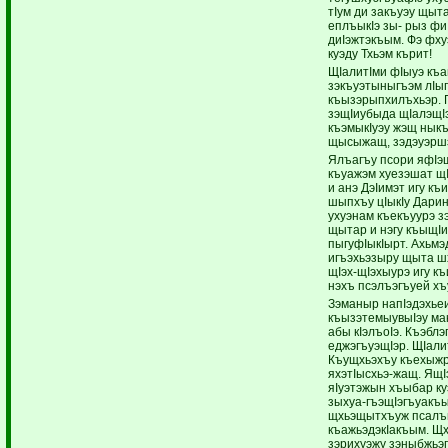
тIум ди закъуэу щыта
еплъыкIэ зы- рыз фи
диIэжтэкъым. Фэ фху
куэду Тхьэм кърит!
ЩIалитIми фIыуэ къа
зэкъуэтыныгъэм лIы
къызэрыпхилъхьэр. 
зэщIиубыда щIалэщI
къэмыкIуэу жэщ ныкъ
щысыжащ, зэдэуэршэ
Ялъагъу псори яфIэ
къуажэм хуезэшат щI
и анэ ДэIимэт игу къ
шыпхъу цIыкIу Дарин
ухуэнам къекъуурэ зэ
щытар и нэгу къыщI
пыгуфIыкIырт. Ахьмэ
игъэхьэзыру щыта ш
щIэх-щIэхыурэ игу къ
нэхъ псэлъэгъуей хъ
Зэманыр напIэдэхьеи
къызэтемыувыIэу мак
абы кIэлъоIэ. Къэблэ
еджэгъуэщIэр. ЩIали
Къущхьэхъу къехыжр
яхэтIысхьэ-жащ. ЯщI
яIуэтэжын хъыбар ку
зыхуа-гъэщIэгъуакъ
щхьэщытхъуж псалъ
къажьэдэкIакъым. Щх
зэрихуэжу зэныбжьэ