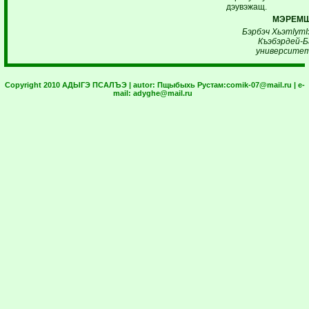
дэувэжащ.
МЭРЕМЩ
Бэрбэч ХьэтI
утI
Къэбэрдей-Б
университет
Copyright 2010 АДЫГЭ ПСАЛЪЭ | autor:
Пщыбыхь Рустам:
comik-07@mail.ru
| e-
mail:
adyghe@mail.ru