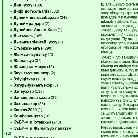
ЩIалэ цIыкIур фIэгъэ
Дин Iуэху
(108)
еплъырт адэм аргъы
ДифI догъэлъапIэ
(302)
захуабзэу зэрыригъэ
шэмэджым и пыупщI
Дунейм щыхъыбархэр
(248)
щIэдэIун фIэфIт. Ауэ
Дунеймрэ дэрэ
(2)
зи напэм къекIуа адэ
Дунейпсо Адыгэ Хасэ
(1)
Зубер цIыкIу занщIэ
къэхъурт. «Ин сыхъу
Дыгъуасэ
(165)
сыде-уэнщ. ТIу дызэ
ДызыгъэпIейтей Iуэху
(6)
апхуэдэу гугъу ехьы
егупсысырт илъэсих
Егъэджэныгъэ
(290)
цIыкIур.
Жыжьэ-гъунэгъу
(73)
Зубер и гур занщIэу 
Жылагъуэ
(37)
иIэжкъым и адэр. Шы
цIынэр из ищIауэ мэ
Жьыщхьэ махуэ
(13)
къыздикIыжым, гъуэг
Зауэ гъуэгуанэхэр
(2)
къытелъэдащ. Шыр 
къуэм щхьэщылъадэ
ЗэIущIэхэр
(130)
зэрызэгъусэу щыхуащ
ЗэгурыIуэныгъэхэр
(3)
пыту къагъуэтыжа щх
Зэпеуэхэр
(138)
дохутырхэм къахуег
псори зи нэгу къыщI
ЗэпыщIэныгъэхэр
(31)
нэпсхэр къыфIыщIэл
Зэхыхьэхэр
(58)
пэмылъэщу. Зыгуэры
нэхъей, шхыIэн щIа
Кавказ-2020
(1)
зыщIигъапщкIуэри, и
Конференцхэр
(16)
зэпилъэщIыхьащ, и г
гупсысэн щIидзэжащ
КъБР-м и Iэтащхьэ
(243)
Илъэс пщыкIузым ит
КъБР-м и Жылагъуэ палатэм
къэна щIалэ цIыкIур 
(12)
нэхъыжьт, и анэ ДэIи