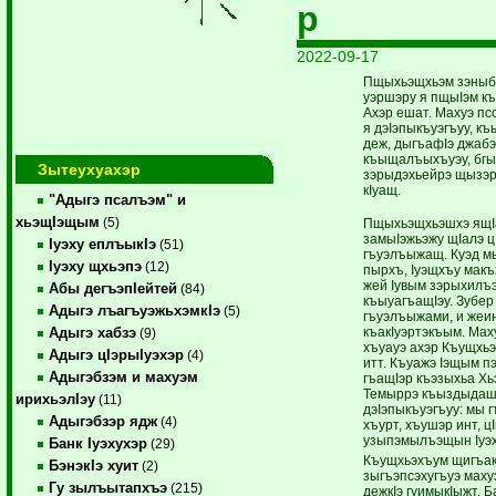
р
2022-09-17
Пщыхьэщхьэм зэныб
уэршэру я пщыIэм к
Ахэр ешат. Махуэ пс
я дэIэпыкъуэгъуу, к
деж, дыгъафIэ джабэ 
къыщалъыхъуэу, бгы
Зытеухуахэр
зэрыдэхьейрэ щызэр
кIуащ.
"Адыгэ псалъэм" и
хьэщIэщым
(5)
Пщыхьэщхьэшхэ ящIа
замыIэжьэжу щIалэ ц
Iуэху еплъыкIэ
(51)
гъуэлъыжащ. Куэд м
Iуэху щхьэпэ
(12)
пырхъ, Iуэщхъу макъ
жей Iувым зэрыхилъ
Абы дегъэпIейтей
(84)
къыуагъащIэу. Зубер
Адыгэ лъагъуэжьхэмкIэ
(5)
гъуэлъыжами, и жеи
къакIуэртэкъым. Мах
Адыгэ хабзэ
(9)
хъуауэ ахэр Къущхь
Адыгэ цIэрыIуэхэр
(4)
итт. Къуажэ Iэщым п
Адыгэбзэм и махуэм
гъащIэр къэзыхьа Х
Темыррэ къыздыдаша
ирихьэлIэу
(11)
дэIэпыкъуэгъуу: мы г
Адыгэбзэр ядж
(4)
хъурт, хъушэр инт, цI
узыпэмылъэщын Iуэх
Банк Iуэхухэр
(29)
Къущхьэхъум щигъак
БэнэкIэ хуит
(2)
зыгъэпсэхугъуэ маху
Гу зылъытапхъэ
(215)
дежкIэ гуимыкIыжт. Б