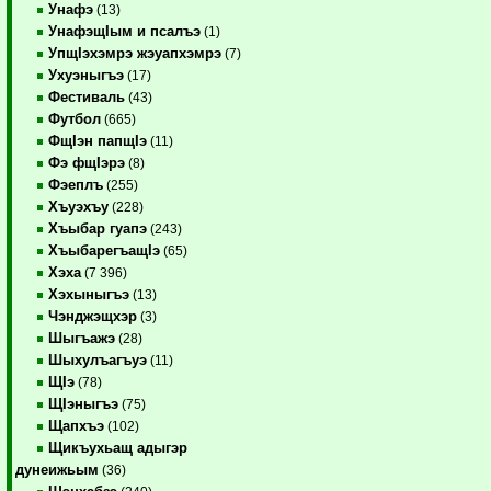
Унафэ
(13)
УнафэщIым и псалъэ
(1)
УпщIэхэмрэ жэуапхэмрэ
(7)
Ухуэныгъэ
(17)
Фестиваль
(43)
Футбол
(665)
ФщIэн папщIэ
(11)
Фэ фщIэрэ
(8)
Фэеплъ
(255)
Хъуэхъу
(228)
Хъыбар гуапэ
(243)
ХъыбарегъащIэ
(65)
Хэха
(7 396)
Хэхыныгъэ
(13)
Чэнджэщхэр
(3)
Шыгъажэ
(28)
Шыхулъагъуэ
(11)
ЩIэ
(78)
ЩIэныгъэ
(75)
Щапхъэ
(102)
Щикъухьащ адыгэр
дунеижьым
(36)