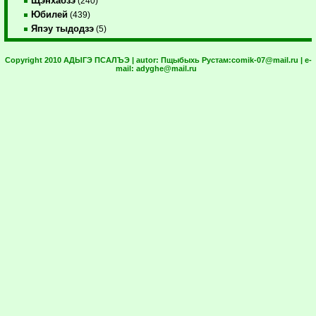
Щэнхабзэ
(240)
Юбилей
(439)
Япэу тыдодзэ
(5)
Copyright 2010 АДЫГЭ ПСАЛЪЭ | autor:
Пщыбыхь Рустам:
comik-07@mail.ru
| e-
mail:
adyghe@mail.ru