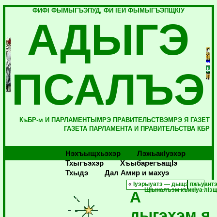
ФИФI ФЫМЫГЪЭПУД, ФИ IЕЙ ФЫМЫГЪЭПЩКIУ
АДЫГЭ
ПСАЛЪЭ
КъБР-м И ПАРЛАМЕНТЫМРЭ ПРАВИТЕЛЬСТВЭМРЭ Я ГАЗЕТ
ГАЗЕТА ПАРЛАМЕНТА И ПРАВИТЕЛЬСТВА КБР
Нэхъыщхьэхэр
Лэжьакlуэхэр
Тхыгъэхэр
Хъыбарегъащlэ
Тхыдэ
Дал Амир и махуэ
«
Iуэрыуатэ — дыщэ пхъуант
ЩIыналъэм къикIуа лIэ
А
дыгэхэм я