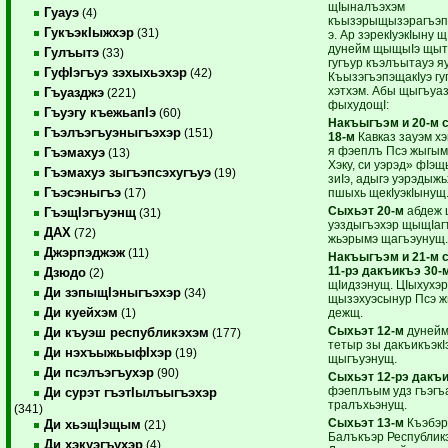
щIыналъэхэм
Гуауэ
(4)
къызэрыщызэрагъэ
ГукъэкIыжхэр
(31)
э. Ар зэрекIуэкIыну щ
дунейм щыщыIэ щыт
Гулъытэ
(33)
гугъур къэлъытауэ 
ГуфIэгъуэ зэхыхьэхэр
(42)
КъызэгъэпэщакIуэ г
хэтхэм. Абы щыгъуа
Гъуазджэ
(221)
фыхудощI:
Гъуэгу къежьапIэ
(60)
Накъыгъэм и 20-м 
Гъэлъэгъуэныгъэхэр
(151)
18-м
Кавказ зауэм хэ
я фэеплъ Псэ жыгым
Гъэмахуэ
(13)
Хэку, си уэрэд» фIэ
Гъэмахуэ зыгъэпсэхугъуэ
(19)
зиIэ, адыгэ уэрэдыжь
Гъэсэныгъэ
пшыхь щекIуэкIынущ
(17)
Сыхьэт 20-м
абдеж 
ГъэщIэгъуэнщ
(31)
уэздыгъэхэр щыщIаг
ДАХ
(72)
жьэрымэ щагъэунущ.
Джэрпэджэж
(11)
Накъыгъэм и 21-м 
11-рэ дакъикъэ 30-
Дзюдо
(2)
щIидзэнущ. ЦIыхухэр
Ди зэпыщIэныгъэхэр
(34)
щызэхуэсынур Псэ 
Ди куейхэм
дежщ.
(1)
Сыхьэт 12-м
дунейм
Ди къуэш республикэхэм
(177)
тетыр зы дакъикъэкI
Ди нэхъыжьыфIхэр
(19)
щыгъуэнущ.
Ди псэлъэгъухэр
(90)
Сыхьэт 12-рэ
дакъи
фэеплъым удз гъэгъ
Ди сурэт гъэтIылъыгъэхэр
тралъхьэнущ.
(341)
Сыхьэт 13-м
Къэбэр
Ди хьэщIэщым
(21)
Балъкъэр Республик
Ди хэкуэгъухэр
(4)