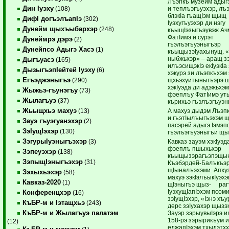
Лъэпкъ музейм адыг
Дин Iуэху
и теплъэгъуэхэр, лъ
(108)
блэкIа гъащIэм щыщ
ДифI догъэлъапIэ
(302)
Iуэхугъуэхэр ди нэгу
Дунейм щыхъыбархэр
(248)
къыщIэзыгъэувэж А
ФатIимэ и сурэт
Дунеймрэ дэрэ
(2)
гъэлъэгъуэныгъэр
Дунейпсо Адыгэ Хасэ
(1)
къыщызэIуахынущ. «
ныбжьхэр» – аращ з
Дыгъуасэ
(165)
илъэсищэкIэ екIуэкIа
ДызыгъэпIейтей Iуэху
(6)
хэкурэ зи лъэпкъхэм 
Егъэджэныгъэ
щхьэхуитыныгъэрэ щ
(290)
хэкIуэда ди адэжьхэм
Жыжьэ-гъунэгъу
(73)
фэеплъу ФатIимэ ут
Жылагъуэ
(37)
кърихьэ гъэлъэгъуэн
Жьыщхьэ махуэ
А махуэ дыдэм Лъэп
(13)
и гъэтIылъыгъэхэм 
Зауэ гъуэгуанэхэр
(2)
пасэрей адыгэ Iэмэп
ЗэIущIэхэр
(130)
гъэлъэгъуэныгъи щы
ЗэгурыIуэныгъэхэр
Кавказ зауэм хэкIуэд
(3)
фэеплъ пшыхьхэр
Зэпеуэхэр
(138)
къыщызэрагъэпэщы
ЗэпыщIэныгъэхэр
(31)
Къэбэрдей-Балъкъэ
щIыналъэхэми. Апху
Зэхыхьэхэр
(58)
махуэ зэкIэлъыкIуэхэ
Кавказ-2020
(1)
щIэныгъэ щыз- раг
IуэхущIапIэхэм псом
Конференцхэр
(16)
зэIущIэхэр, «Iэнэ хъ
КъБР-м и Iэтащхьэ
(243)
дерс зэIухахэр щыз
КъБР-м и Жылагъуэ палатэм
Зауэр зэрыувыIэрэ и
158-рэ зэрырикъум и
(12)
еджапIэхэм тхыдэтхх