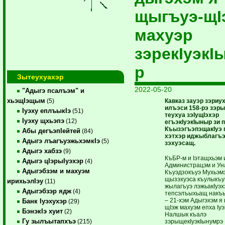
щыгъуэ-щI
махуэр
зэрекIуэкI
р
Зытеухуахэр
2022-05-20
"Адыгэ псалъэм" и
хьэщIэщым
Кавказ зауэр зэриу
(5)
илъэси 158-рэ зэр
Iуэху еплъыкIэ
(51)
теухуа зэIущIэхэр
Iуэху щхьэпэ
(12)
егъэкIуэкIыныр зи 
КъызэгъэпэщакIуэ 
Абы дегъэпIейтей
(84)
хэтхэр иджыблагъ
Адыгэ лъагъуэжьхэмкIэ
(5)
зэхуэсащ.
Адыгэ хабзэ
(9)
КъБР-м и Iэтащхьэм 
Адыгэ цIэрыIуэхэр
(4)
Администрацэм и У
Адыгэбзэм и махуэм
Къуэдзокъуэ Мухьэм
щызэхуэса къулыкъу
ирихьэлIэу
(11)
жылагъуэ лэжьакIуэх
Адыгэбзэр ядж
(4)
тепсэлъыхьащ накъы
– 21-хэм Адыгэхэм я
Банк Iуэхухэр
(29)
щIэж махуэм епха Iуэ
БэнэкIэ хуит
(2)
Налшык къалэ
Гу зылъытапхъэ
зэрыщекIуэкIынумрэ
(215)