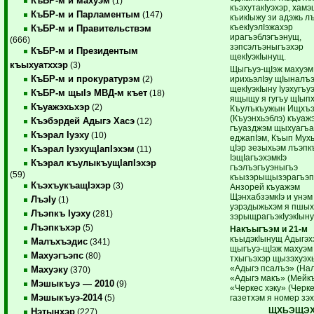
КъБР-м и махуэм
(1)
къэхутакIуэхэр, хамэ
КъБР-м и Парламентым
(147)
къикIыжу зи адэжь л
къекIуэлIэжахэр
КъБР-м и Правительствэм
ирагъэблэгъэнущ,
(666)
зэпсэлъэныгъэхэр
КъБР-м и Президентым
щекIуэкIынущ.
къыхуатххэр
(3)
Щыгъуэ-щIэж махуэм
КъБР-м и прокуратурэм
ирихьэлIэу щIыналъ
(2)
щекIуэкIыну Iуэхугъу
КъБР-м щыIэ МВД-м къет
(18)
ящыщу я гугъу щIып
Къуажэхьхэр
(2)
Къулъкъужын Ищхъэ
(Къуэнхьэблэ) къуаж
Къэбэрдей Адыгэ Хасэ
(12)
гъуазджэм щыхуагъа
Къэрал Iуэху
(10)
еджапIэм, Къып Мухь
цIэр зезыхьэм лъэпк
Къэрал IуэхущIапIэхэм
(11)
IэщIагъэхэмкIэ
Къэрал къулыкъущIапIэхэр
гъэлъэгъуэныгъэ
(59)
къызэрыщызэрагъэп
КъэхъукъащIэхэр
(3)
Анзорей къуажэм
ЩэнхабзэмкIэ и унэм
ЛъэIу
(1)
уэрэдыжьхэм я пшых
Лъэпкъ Iуэху
(281)
зэрыщрагъэкIуэкIыну
Лъэпкъхэр
(5)
Накъыгъэм и 21-м
къыдэкIынущ Адыгэх
Малъхъэдис
(341)
щыгъуэ-щIэж махуэм
Махуэгъэпс
(80)
тхыгъэхэр щызэхуэх
«Адыгэ псалъэ» (На
Махуэку
(370)
«Адыгэ макъ» (Мейкъ
Мэшыкъуэ — 2010
(9)
«Черкес хэку» (Черке
Мэшыкъуэ-2014
газетхэм я номер зэх
(5)
ЩХЬЭЩЭХУ
Нэтынхэр
(227)