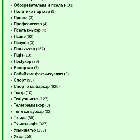
Обозревателым и псалъэ
(33)
Политикэ партхэр
(9)
Проект
(3)
Профсоюзхэр
(4)
Псалъэжьхэр
(4)
Псапэ
(62)
ПсэукIэ
(3)
Пшыхьхэр
(167)
ПщIэ
(13)
ПэкIухэр
(39)
Репортаж
(7)
Сабийхэм факъыхуеджэ
(3)
Спорт
(95)
Спорт хъыбархэр
(626)
Театр
(10)
ТекIуэныгъэ
(127)
Телеграммэхэр
(3)
Теплъэгъуэхэр
(32)
Тхыдэ
(89)
ТхылъыщIэ
(327)
Узыншагъэ
(135)
Указ
(158)