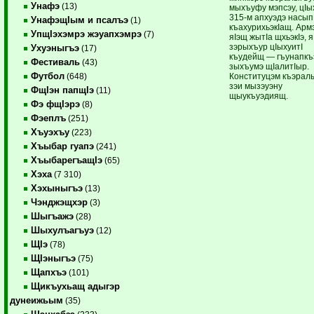
Унафэ
(13)
мыхъуфу мэпсэу, цIы
315-м апхуэдэ насып
УнафэщIым и псалъэ
(1)
къахурихьэкIащ. Арм
УпщIэхэмрэ жэуапхэмрэ
(7)
яIэщ жытIа щхьэкIэ, я
зэрыхъур цIыхуитI
Ухуэныгъэ
(17)
къудейщ — гъунапкъ
Фестиваль
(43)
зыхъумэ щIалитIыр.
Футбол
Конституцэм къэрал
(648)
зэи мызэуэну
ФщIэн папщIэ
(11)
щыукъуэдиящ.
Фэ фщIэрэ
(8)
Фэеплъ
(251)
Хъуэхъу
(223)
Хъыбар гуапэ
(241)
ХъыбарегъащIэ
(65)
Хэха
(7 310)
Хэхыныгъэ
(13)
Чэнджэщхэр
(3)
Шыгъажэ
(28)
Шыхулъагъуэ
(12)
ЩIэ
(78)
ЩIэныгъэ
(75)
Щапхъэ
(101)
Щикъухьащ адыгэр
дунеижьым
(35)