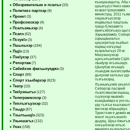
къыщхьэщытщ. Абы 
Обозревателым и псалъэ
(33)
щхьэгъусэ Нинэ хамэ
къэрал IуэхухэмкIэ
Политикэ партхэр
(9)
министрщ. 2011 гъэм
Проект
(3)
зэщхьэгъусэхэр
Профсоюзхэр
инджылыз пащтыхь
(4)
гуащэ Елизаветэ
Псалъэжьхэр
(4)
иригъэблэгъауэ щыт
Псапэ
(62)
ЗэрыжаIэмкIэ, Себор
зэрыщIыналъэ
ПсэукIэ
(3)
щхьэхуитыр къабыл
Пшыхьхэр
(164)
ящIащ нэгъуэщI
къэралыгъуэ 20-м.
ПщIэ
(13)
Махуэшхуэхэр
ПэкIухэр
(37)
щагъэлъапIэкIэ США-
Репортаж
лIыкIуэр ягъэхьэщIэ.
(7)
ЦIыхубэр игъащIэ
Сабийхэм факъыхуеджэ
(3)
лъандэм зыхэпсэукI
Спорт
(89)
дыхухэм халъхьэ удз
гъэгъахэрщ.
Спорт хъыбархэр
(623)
ЛъэныкъуэкIэ укъепл
Театр
(10)
Себоргэр пасэрей
ТекIуэныгъэ
(127)
лъапсэжьхэм ещхьщ,
гъуэгухэр мывэкIэ
Телеграммэхэр
(3)
къищIыкIарэ и унэ къ
Теплъэгъуэхэр
(32)
удз гъэгъа къызэрыл
матэхэр кIэрыщIауэ.
Тхыдэ
(87)
Туристхэм я дежкIэ 
ТхылъыщIэ
(323)
жэнэт къуэгъэнапIэ
Узыншагъэ
дыдэщ. Щхьэ бжыгъэк
(132)
нэхъыбэхэр илъэс
Указ
(158)
минкIэрэ къэралыгъу