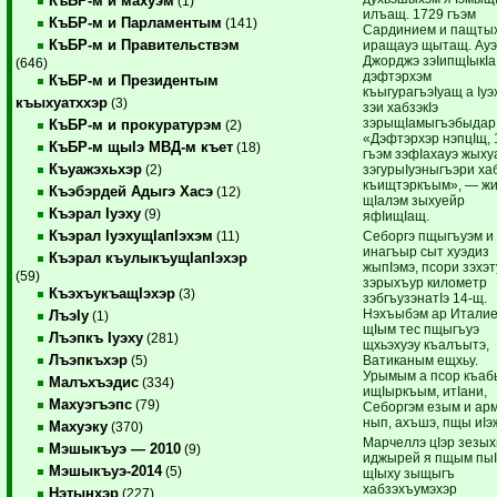
КъБР-м и махуэм
(1)
илъащ. 1729 гъэм
КъБР-м и Парламентым
(141)
Сардинием и пащты
КъБР-м и Правительствэм
иращауэ щытащ. Ау
Джорджэ зэIипщIыкIа
(646)
дэфтэрхэм
КъБР-м и Президентым
къыгурагъэIуащ а Iуэ
къыхуатххэр
(3)
зэи хабзэкIэ
зэрыщIамыгъэбыдар
КъБР-м и прокуратурэм
(2)
«Дэфтэрхэр нэпцIщ, 
КъБР-м щыIэ МВД-м къет
(18)
гъэм зэфIахауэ жыху
Къуажэхьхэр
зэгурыIуэныгъэри ха
(2)
къищтэркъым», — жи
Къэбэрдей Адыгэ Хасэ
(12)
щIалэм зыхуейр
Къэрал Iуэху
(9)
яфIищIащ.
Къэрал IуэхущIапIэхэм
Себоргэ пщыгъуэм и
(11)
инагъыр сыт хуэдиз
Къэрал къулыкъущIапIэхэр
жыпIэмэ, псори зэхэт
(59)
зэрыхъур километр
КъэхъукъащIэхэр
(3)
зэбгъузэнатIэ 14-щ.
Нэхъыбэм ар Италие
ЛъэIу
(1)
щIым тес пщыгъуэ
Лъэпкъ Iуэху
(281)
щхьэхуэу къалъытэ,
Лъэпкъхэр
Ватиканым ещхьу.
(5)
Урымым а псор къаб
Малъхъэдис
(334)
ищIыркъым, итIани,
Махуэгъэпс
(79)
Себоргэм езым и арм
нып, ахъшэ, пщы иIэ
Махуэку
(370)
Марчеллэ цIэр зезых
Мэшыкъуэ — 2010
(9)
иджырей я пщым пыI
Мэшыкъуэ-2014
(5)
щIыху зыщыгъ
хабзэхъумэхэр
Нэтынхэр
(227)