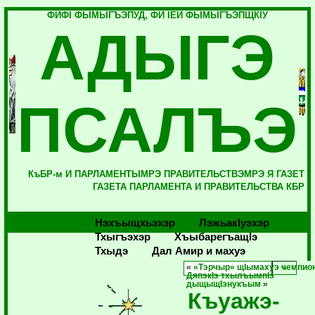
ФИФI ФЫМЫГЪЭПУД, ФИ IЕЙ ФЫМЫГЪЭПЩКIУ
АДЫГЭ
ПСАЛЪЭ
КъБР-м И ПАРЛАМЕНТЫМРЭ ПРАВИТЕЛЬСТВЭМРЭ Я ГАЗЕТ
ГАЗЕТА ПАРЛАМЕНТА И ПРАВИТЕЛЬСТВА КБР
Нэхъыщхьэхэр
Лэжьакlуэхэр
Тхыгъэхэр
Хъыбарегъащlэ
Тхыдэ
Дал Амир и махуэ
«
«Тэрчыр» щIымахуэ чемпио
ДяпэкIэ тхылъымпIэ
дыщыщIэнукъым
»
Къуажэ-