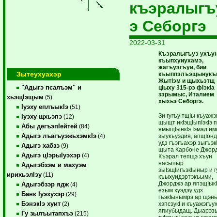
къэралыгъ
э Себоргэ
2022-03-31
Къэралыгъуэ ухъу
къыпхуиухамэ,
жагъуэгъуи, бии
Зытеухуахэр
къыппэлъэщынукъ
ЖытIэм и щыхьэтщ
"Адыгэ псалъэм" и
цIыху 315-рэ фIэкIа
зэрымыс, Италием
хьэщIэщым
(5)
хыхьэ Себоргэ.
Iуэху еплъыкIэ
(51)
Зи гугъу тщIы къуаж
Iуэху щхьэпэ
(12)
щыщт икIэщIыпIэкIэ
Абы дегъэпIейтей
(84)
ямыщIынкIэ Iэмал им
Адыгэ лъагъуэжьхэмкIэ
зыукъуэдия, апщIонд
(4)
удз гъэгъахэр зыгъэк
Адыгэ хабзэ
(9)
щыта Карбоне Джор
Адыгэ цIэрыIуэхэр
(4)
Къэрал тепщэ хъун
насыпыр
Адыгэбзэм и махуэм
зыIэщIигъэкIыныр и 
ирихьэлIэу
(11)
къыхуидэртэкъыми,
Джорджэ ар япэщIыкI
Адыгэбзэр ядж
(4)
езым хуэдэу удз
Банк Iуэхухэр
(29)
гъэкIынымрэ ар щэн
БэнэкIэ хуит
хэпсэукI и къуажэгъу
(2)
япиубыдащ. Дыарэз
Гу зылъытапхъэ
(215)