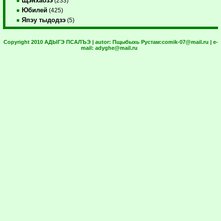
Щэнхабзэ
(233)
Юбилей
(425)
Япэу тыдодзэ
(5)
Copyright 2010 АДЫГЭ ПСАЛЪЭ | autor:
Пщыбыхь Рустам:
comik-07@mail.ru
| e-
mail:
adyghe@mail.ru