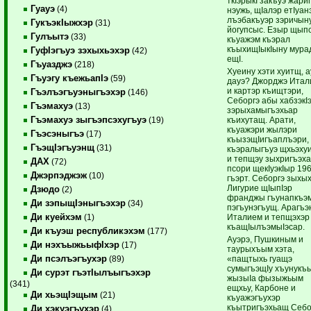
ткIэрыкI закъуэ жари
Гуауэ
(4)
нэужь, щIалэр етIуан
лъэбакъуэр зэричын
ГукъэкIыжхэр
(31)
йогупсыс. Езыр щып
Гулъытэ
(33)
къуажэм къэрал
къыхищIыкIыну мура
ГуфIэгъуэ зэхыхьэхэр
(42)
ещI.
Гъуазджэ
(218)
Хуеину хэти хуитщ, а
Гъуэгу къежьапIэ
(59)
дауэ? Джорджэ Ита
и картэр къищтэри,
Гъэлъэгъуэныгъэхэр
(146)
Себоргэ абы хабзэкIэ
Гъэмахуэ
(13)
зэрыхамыгъэхьар
Гъэмахуэ зыгъэпсэхугъуэ
къихутащ. Арати,
(19)
къуажэри жылэри
Гъэсэныгъэ
(17)
къызэщIигъаплъэри,
ГъэщIэгъуэнщ
(31)
къэралыгъуэ щхьэху
и тепщэу зыхригъэха
ДАХ
(72)
псори щекIуэкIыр 19
Джэрпэджэж
(10)
гъэрт. Себоргэ зыхы
Лигурие щIыпIэр
Дзюдо
(2)
франджы гъунапкъэ
Ди зэпыщIэныгъэхэр
(34)
пэгъунэгъущ. Арагъ
Ди куейхэм
Италием и тепщэхэр
(1)
къащIылъэмыIэсар.
Ди къуэш республикэхэм
(177)
Ауэрэ, Пушкиным и
Ди нэхъыжьыфIхэр
(17)
таурыхъым хэта,
Ди псэлъэгъухэр
«пащтыхь гуащэ
(89)
сумыгъэщIу хъунукъ
Ди сурэт гъэтIылъыгъэхэр
жызыIа фызыжьым
(341)
ещхьу, Карбоне и
Ди хьэщIэщым
(21)
къуажэгъухэр
къытригъэхьащ Себо
Ди хэкуэгъухэр
(4)