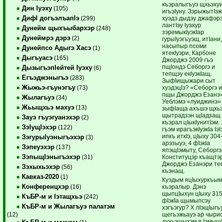
къэралыгъуэ щхьэху
Дин Iуэху
(105)
игъэIуну. ЗэрыжытIэ
ДифI догъэлъапIэ
хуэдэ дыдэу джафэр
(299)
лантIэу Iуэхур
Дунейм щыхъыбархэр
(248)
зэремыкIуэкIар
Дунеймрэ дэрэ
(2)
гурыIуэгъуэщ, итIани,
насыпыр псоми
Дунейпсо Адыгэ Хасэ
(1)
ятекIуэри, Карбоне
Дыгъуасэ
(165)
Джорджэ 2009 гъэ
пщIондэ Себоргэ и
ДызыгъэпIейтей Iуэху
(6)
тепщэу екIуэкIащ.
Егъэджэныгъэ
(283)
ЗыфIищыжари сыт
Жыжьэ-гъунэгъу
хуэдэцIэ? «Себоргэ и
(73)
пщы Джорджэ Езанэ»
Жылагъуэ
(34)
Уеблэмэ «луиджинэ»
Жьыщхьэ махуэ
(13)
зыфIаща ахъшэ щхь
щытрадзэн щIадзащ
Зауэ гъуэгуанэхэр
(2)
къэрал цIыкIунитIэм.
ЗэIущIэхэр
(122)
гъэм ирагъэкIуэкIа Iэ
ипкъ иткIэ, цIыху 304
ЗэгурыIуэныгъэхэр
(3)
арэзыуэ, 4 фIэкIа
Зэпеуэхэр
(137)
япэщIэмыту, Себоргэ
ЗэпыщIэныгъэхэр
Конституцэр къащтэ
(31)
Джорджэ Езанэри те
Зэхыхьэхэр
(56)
къэнащ.
Кавказ-2020
(1)
Куэдым яцIыхуркъым
Конференцхэр
къэралыр. Дэнэ
(16)
щыпцIыхун цIыху 315
КъБР-м и Iэтащхьэ
(242)
фIэкIа щымыпсэу
КъБР-м и Жылагъуэ палатэм
хэгъэгур? X лIэщIыгъ
щегъэжьауэ ар чыри
(12)
духьэшыхэм я Iэмыщ