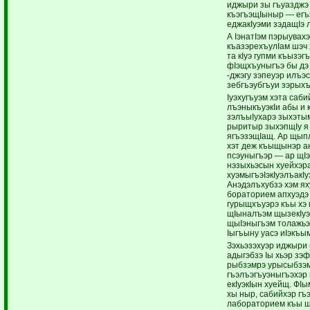
иджыри зы гъуазджэ
къэгъэщIыныр — егъ
еджакIуэми зэдащIэ
А IэнатIэм пэрыувах
къазэрехъулIам шэч
та кIуэ гупми къызэг
фIэщхъуныгъэ бы дэ 
-джэгу зэпеуэр илъэс
зебгъэубгъуи зэрыхъ
Iуэхугъуэм хэта саби
лъэныкъуэкIи абы и к
зэлъыIухарэ зыхэты
рыритыр зыхэпщIу я 
ягъэзэщIащ. Ар щыпл
хэт деж къыщынэр а
псэуныгъэр — ар щIэ
нэзыхьэсын хуейхэра
хуэмыгъэIэкIуэлъакIу
Анэдэлъхубзэ хэм ях
бораторием апхуэдэ 
гурыщхъуэрэ къы хэ 
щIыналъэм щызекIуэ
щыIэныгъэм толажьэр
Iыгъыну уасэ иIэкъы
Зэхьэзэхуэр иджыри 
адыгэбзэ Iы хьэр зэф
рыбзэмрэ урысыбзэм
гъэлъэгъуэныгъэхэр
екIуэкIын хуейщ. ФI
хы ныр, сабийхэр г
лабораторием къы 