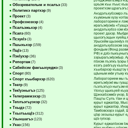
рэ еджэныгъэмрэ нэ
щхьэж къы лъыс къа
Обозревателым и псалъэ
(33)
проектхэм щрагъэгъэ
Политикэ партхэр
(9)
Анэдэлъхубзэмрэ лъ
Проект
(3)
хъумэным хуэу нэтI
лабораторием и лэжь
Профсоюзхэр
(4)
ирагъэкIуэкIа «Гуащ
Псалъэжьхэр
(4)
анэдэлъхубзэ хэм кI
Псапэ
проект дахэр. Мыбде
(60)
щыхэгъэщын хуейщ 
ПсэукIэ
(3)
Урысейм щызекIуэ л
Пшыхьхэр
(159)
анэдэлъхубзэхэм за
фондым (Фонд разви
ПщIэ
(13)
РФ) и дэIэ пыкъуныг
ПэкIухэр
(36)
зэрырагъэкIуэкIыр. 
пIэхэм лъэпкъ Iуэры
Репортаж
(7)
езэгъ рабгъуу къалъ
Сабийхэм факъыхуеджэ
(3)
хъыбархэр къащтэу 
Спорт
щIыным икIи утыку к
(80)
Лабораторием мы гъ
Спорт хъыбархэр
(620)
иригъэкIуэкI мы гуащ
Театр
(9)
гъэлъэгъуэ ныгъэм 
ТекIуэныгъэ
тIохъу щыкъуей къуа
(125)
ЩэнхабзэмкIэ унэр, Б
Телеграммэхэр
(3)
Пащты Сулъ тIан и ц
Теплъэгъуэхэр
(32)
курыт еджапIэр, Мыс
курыт еджапIэр, Ина
Тхыдэ
(72)
Тамбовскэрэ зэдай, 
ТхылъыщIэ
(312)
цIэр зезыхьэ курыт 
щIэ гупхэр.
Узыншагъэ
(123)
Курыт еджапIэхэм I
Указ
(156)
яIэщ ныбжьы щIэхэм