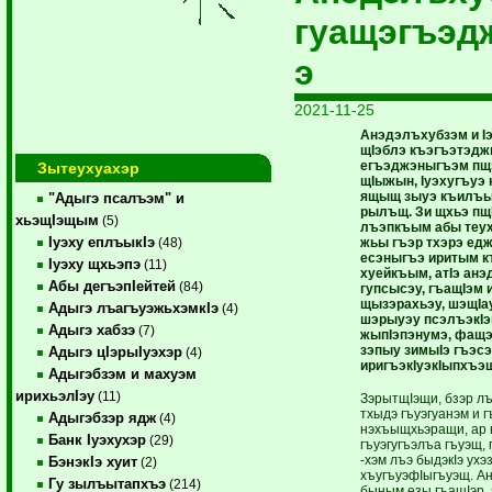
гуащэгъэд
э
2021-11-25
Анэдэлъхубзэм и I
щIэблэ къэгъэтэд
егъэджэныгъэм п
Зытеухуахэр
щIыжын, Iуэхугъуэ
ящыщ зыуэ къилъы
"Адыгэ псалъэм" и
рылъщ. Зи щхьэ пщ
хьэщIэщым
(5)
лъэпкъым абы теух
Iуэху еплъыкIэ
жьы гъэр тхэрэ ед
(48)
есэныгъэ иритым 
Iуэху щхьэпэ
(11)
хуейкъым, атIэ анэ
Абы дегъэпIейтей
(84)
гупсысэу, гъащIэм
щызэрахьэу, шэщIау
Адыгэ лъагъуэжьхэмкIэ
(4)
шэрыуэу псэлъэкIэ
Адыгэ хабзэ
(7)
жыпIэпэнумэ, фащ
зэпыу зимыIэ гъэс
Адыгэ цIэрыIуэхэр
(4)
иригъэкIуэкIыпхъэ
Адыгэбзэм и махуэм
ирихьэлIэу
(11)
ЗэрытщIэщи, бзэр лъ
тхыдэ гъуэгуанэм и г
Адыгэбзэр ядж
(4)
нэхъыщхьэращи, ар к
Банк Iуэхухэр
(29)
гъуэгугъэлъа гъуэщ,
-хэм лъэ быдэкIэ ухэ
БэнэкIэ хуит
(2)
хъугъуэфIыгъуэщ. А
Гу зылъытапхъэ
(214)
быным езы гъащIэр, 