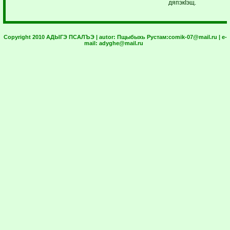
дяпэкIэщ.
Copyright 2010 АДЫГЭ ПСАЛЪЭ | autor:
Пщыбыхь Рустам:
comik-07@mail.ru
| e-
mail:
adyghe@mail.ru