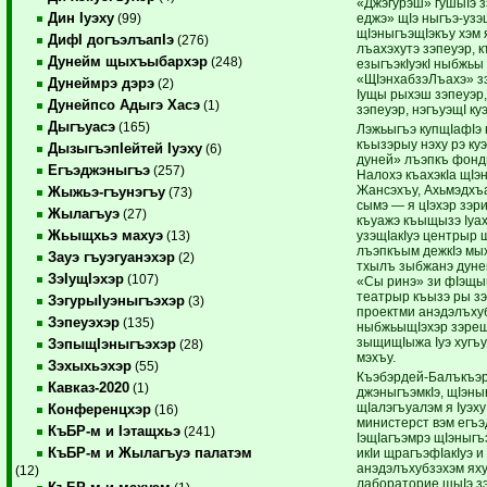
«Джэгурэш» гушыIэ з
Дин Iуэху
еджэ» щIэ ныгъэ-узэщ
(99)
щIэныгъэщIэкъу хэм
ДифI догъэлъапIэ
(276)
лъахэхутэ зэпеуэр, 
Дунейм щыхъыбархэр
(248)
езыгъэкIуэкI ныбжьы 
«ЩIэнхабзэЛъахэ» з
Дунеймрэ дэрэ
(2)
Iущы рыхэш зэпеуэр,
Дунейпсо Адыгэ Хасэ
(1)
зэпеуэр, нэгъуэщI ку
Дыгъуасэ
(165)
Лэжьыгъэ купщIафIэ к
къызэрыу нэху рэ ку
ДызыгъэпIейтей Iуэху
(6)
дуней» лъэпкъ фонд
Егъэджэныгъэ
(257)
Налохэ къахэкIа щIэ
Жансэхъу, Ахьмэдхъа
Жыжьэ-гъунэгъу
(73)
сымэ — я цIэхэр зэр
Жылагъуэ
(27)
къуажэ къыщызэ Iуах
Жьыщхьэ махуэ
узэщIакIуэ центрыр 
(13)
лъэпкъым дежкIэ мых
Зауэ гъуэгуанэхэр
(2)
тхылъ зыбжанэ дуне
ЗэIущIэхэр
(107)
«Сы ринэ» зи фIэщы
театрыр къызэ ры зэ
ЗэгурыIуэныгъэхэр
(3)
проектми анэдэлъхуб
Зэпеуэхэр
(135)
ныбжьыщIэхэр зэреш
зыщищIыжа Iуэ хугъу
ЗэпыщIэныгъэхэр
(28)
мэхъу.
Зэхыхьэхэр
(55)
Къэбэрдей-Балъкъэ
Кавказ-2020
(1)
джэныгъэмкIэ, щIэны
щIалэгъуалэм я Iуэху
Конференцхэр
(16)
министерст вэм егъэ
КъБР-м и Iэтащхьэ
(241)
IэщIагъэмрэ щIэныг
КъБР-м и Жылагъуэ палатэм
икIи щрагъэфIакIуэ 
анэдэлъхубзэхэм яху
(12)
лабораторие щыIэ з