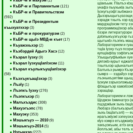
КъБР-м и махуэм
(1)
щIакъым. ПIалъэ кIэ
КъБР-м и Парламентым
(121)
унафэ пыухыкIа зыг
IуэхугъуэфI зыбжанэ
КъБР-м и Правительствэм
Дызэрыщыгъуазэщи, 
(592)
зэрадж тхылъ хэр е
КъБР-м и Президентым
мардэщIэхэм тету зэ
къыхуатххэр
(3)
программэщIэхэр абы
бзэри литературэри
КъБР-м и прокуратурэм
(2)
дэIэпыкъуэгъухэр гъ
КъБР-м щыIэ МВД-м къет
(17)
щытыкIэ лъэпкъ мащI
Лабораторием и гуащ
Къуажэхьхэр
(2)
тщIа Iуэху гъуэ псор
Къэбэрдей Адыгэ Хасэ
(12)
купщIафIэу зэфIэгъэк
Къэрал Iуэху
УзыщыгуфIыкIын ху
(9)
дяпэкIэ курыт еджапI
Къэрал IуэхущIапIэхэм
(11)
тхылъхэр щIыналъит
Къэрал къулыкъущIапIэхэр
Балъкъэ рымрэ Къэ
сымрэ — зэдайуэ зэр
(58)
лъэныкъуитIми щыщ 
КъэхъукъащIэхэр
(3)
Iуэхум зэрыхэлэжьар
ЛъэIу
(1)
фIэщыгъэр хамэбзэкI
Лъэпкъ Iуэху
зэращIар.
(276)
Лабораторием и лэж
Лъэпкъхэр
(5)
Щоджэн Iэминатрэ (а
Малъхъэдис
(308)
пщэдэкIыж зыхь IэщI
Махуэгъэпс
Любэрэ (балъкъэрыб
(78)
зыхь IэщIагъэлI) — 
Махуэку
(353)
ирагъэкIуэкI зэпеуэ
Мэшыкъуэ — 2010
(9)
кIуэ хэмрэ егъэджакI
закъуэкъым, атIэ ахэ
Мэшыкъуэ-2014
(5)
йоплъэкI, абы телъ 
Нэтынхэр
(227)