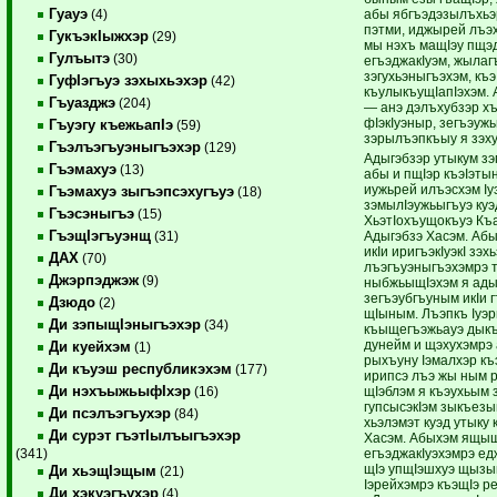
Гуауэ
абы ябгъэдэзылъхьэ
(4)
пэтми, иджырей лъэх
ГукъэкIыжхэр
(29)
мы нэхъ мащIэу пщэ
Гулъытэ
(30)
егъэджакIуэм, жылаг
зэгухьэныгъэхэм, къэ
ГуфIэгъуэ зэхыхьэхэр
(42)
къулыкъущIапIэхэм.
Гъуазджэ
(204)
— анэ дэлъхубзэр хъ
фIэкIуэныр, зегъэуж
Гъуэгу къежьапIэ
(59)
зэрылъэпкъыу я зэх
Гъэлъэгъуэныгъэхэр
(129)
Адыгэбзэр утыкум з
Гъэмахуэ
(13)
абы и пщIэр къэIэты
иужьрей илъэсхэм Iуэ
Гъэмахуэ зыгъэпсэхугъуэ
(18)
зэмылIэужьыгъуэ куэ
Гъэсэныгъэ
(15)
ХьэтIохъущокъуэ Къа
ГъэщIэгъуэнщ
Адыгэбзэ Хасэм. Аб
(31)
икIи иригъэкIуэкI зэх
ДАХ
(70)
лъэгъуэныгъэхэмрэ 
Джэрпэджэж
(9)
ныбжьыщIэхэм я ады
зегъэубгъуным икIи 
Дзюдо
(2)
щIыным. Лъэпкъ Iуэр
Ди зэпыщIэныгъэхэр
(34)
къыщегъэжьауэ дык
дунейм и щэхухэмрэ 
Ди куейхэм
(1)
рыхъуну Iэмалхэр к
Ди къуэш республикэхэм
(177)
ирипсэ лъэ жы ным 
Ди нэхъыжьыфIхэр
щIэблэм я къэухьым 
(16)
гупсысэкIэм зыкъезы
Ди псэлъэгъухэр
(84)
хьэлэмэт куэд утыку
Ди сурэт гъэтIылъыгъэхэр
Хасэм. Абыхэм ящыщ
егъэджакIуэхэмрэ ед
(341)
щIэ упщIэшхуэ щызы
Ди хьэщIэщым
(21)
Iэрейхэмрэ къэщIэ р
Ди хэкуэгъухэр
(4)