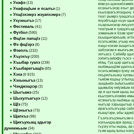
Унафэ
(13)
кIэм рэ щэнхабзэмкIэ
есэныгъэхэр езыт д
УнафэщIым и псалъэ
(1)
къызэрагъэпэщыну. 
УпщIэхэмрэ жэуапхэмрэ
(7)
теат рымрэ гуащэгъэ
Ухуэныгъэ
яхуэбгъадэ хъун щым
(17)
хъарзынэхэр якъуэл
Фестиваль
(41)
театрым е гуащэгъэд
Футбол
(590)
зэманым и бзэм зри
къыщынэркъым, атIэ 
ФщIэн папщIэ
(11)
псэлъэкIэм, утыку ихь
Фэ фщIэрэ
(8)
нэщэ нэхэм зыщегъэг
хабзэхэм я жыпхъэм 
Фэеплъ
(232)
зегъасэ. Сабийр щып
Хъуэхъу
(200)
зэпигъэувэфу гъэсэ
Хъыбар гуапэ
иIэщ. Гуа щэр щигъэ
(239)
ныбжьыщIэм щапхъэ
ХъыбарегъащIэ
(65)
псэлъэкIэмрэ Iуэху зе
Хэха
(6 915)
пкърилъхьэну хуожьэ
тыкIэм ещхьу утIыпщ
Хэхыныгъэ
(13)
зыщIыкIэ-зыIыгъыкIэ
Чэнджэщхэр
(3)
щымыIэу екIуэкIым х
ар и щэ ным щыщ зы 
Шыгъажэ
(25)
къытригъэзэжмэ имы
Шыхулъагъуэ
(12)
есэныгъэу ныбжьы щI
ЩIэ
ныгъэр зэрыщытыр а
(75)
ирагъэлъэгъуар саб
ЩIэныгъэ
(73)
къащтэри, абы адэкIэ
Щапхъэ
(98)
Гъэлъэгъуэныгъэм и
Щикъухьащ адыгэр
нэхъыщхьэри аращ: 
гъуэгу еты нырщ, ар
дунеижьым
(34)
гъэм щыщ Iыхьэ нэх