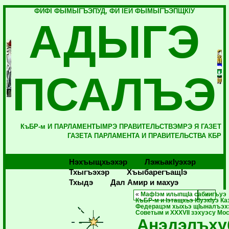
ФИФI ФЫМЫГЪЭПУД, ФИ IЕЙ ФЫМЫГЪЭПЩКIУ
АДЫГЭ
ПСАЛЪЭ
КъБР-м И ПАРЛАМЕНТЫМРЭ ПРАВИТЕЛЬСТВЭМРЭ Я ГАЗЕТ
ГАЗЕТА ПАРЛАМЕНТА И ПРАВИТЕЛЬСТВА КБР
Нэхъыщхьэхэр
Лэжьакlуэхэр
Тхыгъэхэр
Хъыбарегъащlэ
Тхыдэ
Дал Амир и махуэ
«
МафIэм илыпщIа сабиигъуэ
КъБР-м и Iэтащхьэ КIуэкIуэ К
Федерацэм хыхьэ щIыналъэхэ
Советым и XXXVII зэхуэсу Мос
Анэдэлъху