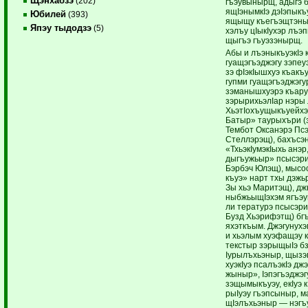
Щэнхабзэ
(202)
гъэувынырщ, адыгэ б
ящIэнымкIэ дэIэпык
Юбилей
(393)
ящыщу къегъэщтэныр
Япэу тыдодзэ
(5)
хэлъу цIыкIухэр лъэ
щыгъэ гъуэзэнырщ.
Абы и лъэныкъуэкIэ 
гуащэгъэджэгу зэпеу
зэ фIэкIышхуэ къакъу
гупми гуащэгъэджэг
зэманышхуэрэ къару
зэрырихьэлIар нэры 
ХьэтIохъущыкъуейхэ
Батыр» таурыхъри (
Тембот Оксанэрэ Пс
Стеллэрэщ), бахъсэ
«ТхьэкIумэкIыхь анэр,
дыгъужьыр» псысэри
Бэрбэч Юлэщ), мысо
къуэ» нарт тхы дэжь
Зы хьэ Маритэщ), д
ныбжьыщIэхэм ягъэ
ли тературэ псысэри
Бузд Хьэрифэтщ) бг
яхэткъым. Джэгунух
и хьэлым хуэфащэу 
текстыр зэрыщыIэ б
Iурылъхьэныр, щызэ
хуэкIуэ псалъэкIэ дж
жыныр», Iэпэгъэджэг
зэщымыкъуэу, екIуэ 
рыIуэу гъэпсыныр, м
щIэлъхьэныр — нэгъ