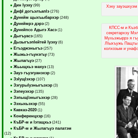
Дин Iуэху
(99)
Хэку зауэшхуэм 
ДифI догъэлъапIэ
(276)
Дунейм щыхъыбархэр
(248)
Дунеймрэ дэрэ
(2)
КПСС-м и Къэб
Дунейпсо Адыгэ Хасэ
(1)
секретархэу Мэ
Дыгъуасэ
(165)
Мухьэжыррэ я гъ
ДызыгъэпIейтей Iуэху
(6)
ЛIыхъужь Пащты
Егъэджэныгъэ
колхозым и унаф
(257)
Жыжьэ-гъунэгъу
(73)
Жылагъуэ
(27)
Жьыщхьэ махуэ
(13)
Зауэ гъуэгуанэхэр
(2)
ЗэIущIэхэр
(107)
ЗэгурыIуэныгъэхэр
(3)
Зэпеуэхэр
(135)
ЗэпыщIэныгъэхэр
(28)
Зэхыхьэхэр
(55)
Кавказ-2020
(1)
Конференцхэр
(16)
КъБР-м и Iэтащхьэ
(241)
КъБР-м и Жылагъуэ палатэм
(12)