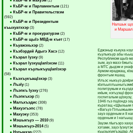
КъБР-м и махуэм
(1)
КъБР-м и Парламентым
(121)
КъБР-м и Правительствэм
(592)
КъБР-м и Президентым
Налшык що
къыхуатххэр
(3)
и Маршал 
КъБР-м и прокуратурэм
(2)
КъБР-м щыIэ МВД-м къет
(17)
Къуажэхьхэр
(2)
Еджэныр къиуха нэу
Къэбэрдей Адыгэ Хасэ
(12)
къулыкъур абы къы
Къэрал Iуэху
(9)
Республикэм щыIэ м
зым, ауэ мазэ бжыгъэ
Къэрал IуэхущIапIэхэм
(11)
а МТС дыдэм и унаф
Къэрал къулыкъущIапIэхэр
Армэм ираджащ, кIэщ
(58)
фронтым яшащ.
КъэхъукъащIэхэр
(3)
Илъэс ныкъуэ докIри
ЛъэIу
кIэлъыплъыныгъэмкIэ
(1)
политрукым и къуэд
Лъэпкъ Iуэху
(276)
икIым, нэгъуэщI фрон
Лъэпкъхэр
(5)
госпиталым щIэхуэу,
1946 гъэ пщIондэ за
Малъхъэдис
(308)
къратащ «ЩIыхьым п
Махуэгъэпс
(78)
«Вагъуэ Плъыжьым» 
зауэ орденым и II на
Махуэку
(353)
орденым и I нагъыщ
Мэшыкъуэ — 2010
(9)
Зауэм лIыгъэрэ хах
Мэшыкъуэ-2014
(5)
хэтами, зауэ Iуэхут
къызыхуигъэщIар. А
Нэтынхэр
(227)