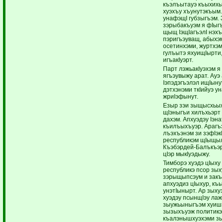
къэлъытауэ къыхихы
хуэхъу хъунутэкъым
унафэщI губзыгъэм. 
зэрыбакъуэм я фIыг
щыщ IэщIагъэлI нэх
пэригъэуващ, абыхэм
осетинхэми, журтхэм
гулъытэ яхуищIырти
игъакIуэрт.
Парт лэжьакIуэхэм я 
ягъэувыжу арат. Ау
Iэпэдэгъэлэл ищIын
дэтхэнэми ткIийуэ 
жриIэфынут.
Езыр зэи зыщысхьыж
щIэныгъи хилъхьэрт 
дахэм. Апхуэдэу Iэн
къилъыхъуэр. Араг
лъэхъэнэм зи зэфIэкI
республикэм щIыщыл
Къэбэрдей-Балъкъэр
цIэр мыкIуэдыжу.
Тимборэ хуэдэ цIыху
республикэ псор зых
зэрыщыпсэум и закъу
апхуэдиз цIыхур, къ
унэтIынырт. Ар зых
хуэдэу псынщIэу лаж
зыужьыныгъэм хуишэ
зызыхъуэж политик
къалэнышхуэхэми зы