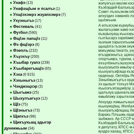
Унафэ
(13)
жэпуэгъуэ мазэм нэс
Къэбэрдей-Балъкъэр
УнафэщIым и псалъэ
(1)
Совет лъэхъэнэм обк
УпщIэхэмрэ жэуапхэмрэ
(7)
апхуэдиз зэманкIэ л
щыIэкъым.
Ухуэныгъэ
(17)
А илъэсхэм къриубы
Фестиваль
(41)
жылагъуэми хамэ хэ
Футбол
(590)
къацIыхуащ къызэры
гъэтIысарэ зэриIэмкI
ФщIэн папщIэ
(11)
хьэлым зэрыхэлъымк
Фэ фщIэрэ
(8)
щыщIэта гъэхэм зиу
Фэеплъ
мэкъумэш IэнатIэ, у
(232)
егъэджэныгъэ, щэнха
Хъуэхъу
(200)
спортымрэ, туризм, 
Хъыбар гуапэ
(239)
ехъулIэныгъэшхуэхэр
къыгуэхыпIэ имыIэу
ХъыбарегъащIэ
(65)
къыхуагъэфэща къэр
Хэха
(6 915)
орденыр, Октябрь Р
Зэныбжьэгъугъэ орде
Хэхыныгъэ
(13)
зэ щыхьэт тохъуэ М
Чэнджэщхэр
(3)
къызэгъэпэщакIуэу,
Шыгъажэ
щалъхуа щIыналъэм 
(25)
емыблэжу зэрытелэ
Шыхулъагъуэ
(12)
Апхуэдэ лэжьыгъэшх
ЩIэ
(75)
къыхуищIащ. Мэлбах
ЩIэныгъэ
къыхуагъэфэщащ Лен
(73)
Бэракъ Плъыжь орде
Щапхъэ
(98)
зыбжанэ. Ар СССР-м
Щикъухьащ адыгэр
Къэбэрдей-Балъкъэ
я депутату, КПСС-м 
дунеижьым
(34)
куэдрэ хахащ, КПСС-