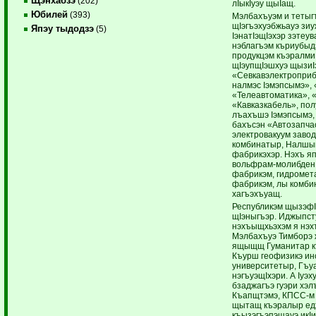
Щэнхабзэ
(202)
лIыкIуэу щыIащ.
Юбилей
(393)
Мэлбахъуэм и тетыг
щIэгъэхуэбжьауэ зи
Япэу тыдодзэ
(5)
IэнатIэщIэхэр зэтеу
нэблагъэм къриубыд
продукцэм къэралми
щIэупщIэшхуэ щызиI
«Севкавэлектроприб
налмэс Iэмэпсымэ», 
«Телеавтоматика», 
«Кавказкабель», пол
лъахъшэ Iэмэпсымэ, 
бахъсэн «Автозапчас
электровакуум завод
комбинатыр, Налшык
фабрикэхэр. Нэхъ я
вольфрам-молибден 
фабрикэм, гидромета
фабрикэм, лы комби
хагъэхъуащ.
Республикэм щызэфI
щIэныгъэр. Иджыпст
нэхъыщхьэхэм я нэх
Мэлбахъуэ Тимборэ
ящыщщ Гуманитар къ
Къурш геофизикэ ин
университетыр, Гъуа
нэгъуэщIхэри. А Iуэх
бзаджагъэ гуэри хэл
Къапщтэмэ, КПСС-м 
щытащ къэралыр едж
къызэгъэпэщауэ икIи