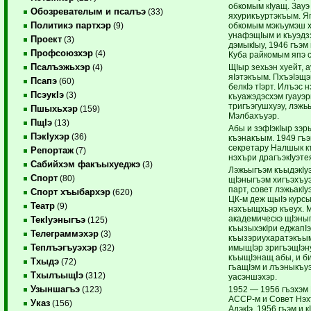
обкомым кIуащ. Зауэ
Обозревателым и псалъэ
(33)
яхурикъуртэкъым. Я
Политикэ партхэр
обкомым мэкъумэш х
(9)
унафэщIым и къуэдзэ
Проект
(3)
дэмыкIыу, 1946 гъэм
Профсоюзхэр
(4)
Куба райкомым япэ с
Псалъэжьхэр
ЩIыр зехьэн хуейт, 
(4)
яIэтэкъым. ПхъэIэщэ
Псапэ
(60)
белкIэ тIэрт. Илъэс 
ПсэукIэ
(3)
къуажэдэсхэм гуауэр
тригъэгушхуэу, лэжь
Пшыхьхэр
(159)
Мэлбахъуэр.
ПщIэ
(13)
Абы и зэфIэкIыр зэ
ПэкIухэр
(36)
къэнакъым. 1949 гъ
секретару Налшык к
Репортаж
(7)
нэхъри драгъэкIуэте
Сабийхэм факъыхуеджэ
(3)
Лэжьыгъэм къыдэкIуэ
Спорт
(80)
щIэныгъэм хигъэхъуэ
парт, совет лэжьакI
Спорт хъыбархэр
(620)
ЦК-м деж щыIэ курсы
Театр
(9)
нэхъыщхьэр къеух. 
академическэ щIэныг
ТекIуэныгъэ
(125)
къызыхэкIри еджапI
Телеграммэхэр
(3)
къызэриухаратэкъым
Теплъэгъуэхэр
имыщIэр зригъэщIэну
(32)
къыщIэнащ абы, и б
Тхыдэ
(72)
гъащIэм и лъэныкъу
ТхылъыщIэ
(312)
уасэншэхэр.
Узыншагъэ
1952 — 1956 гъэхэм
(123)
АССР-м и Совет Нэ
Указ
(156)
АдэкIэ, 1956 гъэм и 