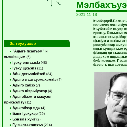
Мэлбахъуэ
2021-11-18
Къэбэрдей-Балъкъэ
политикэ лэжьакIу
Къубатий и къуэр 
ирокъу. Бжьыхьэ м
къыщытехьар. Мэр
цIыкIум и натIэм и
Зытеухуахэр
республикэр зыхуе
ящыгъупщакъым идж
"Адыгэ псалъэм" и
фIащащ ди къалащх
дыдэхэм ящыщ зым
хьэщIэщым
(5)
библиотекэм, Прав
Iуэху еплъыкIэ
(48)
фэеплъ щагъэуващ
Iуэху щхьэпэ
(11)
Абы дегъэпIейтей
(84)
Адыгэ лъагъуэжьхэмкIэ
(4)
Адыгэ хабзэ
(7)
Адыгэ цIэрыIуэхэр
(4)
Адыгэбзэм и махуэм
ирихьэлIэу
(11)
Адыгэбзэр ядж
(4)
Банк Iуэхухэр
(29)
БэнэкIэ хуит
(2)
Гу зылъытапхъэ
(214)