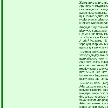
Жыжьаплъэу илъагъу
Ари яхуигъэгъуртэк
къыщыщыпсалъэм деж
хуэдэ ныкъусаныгъэ 
щыщIэныгъэ дилъэгъ
гущIэгъу яхуищIыртэк
къихуэу куэдрэ набд
Апхуэдабзэу лэжьыгъэ
цIыхухэр къицIыхурт
Псоми ящIэ Лэжьыгъ
зиIэ Тэрчокъуэ Къам
Атэбий Мыхьэмэт, Б
зэрахущытар, абыхэ
щапхъэу къахуихьу к
Тимборэ апхуэдизкIэ 
зэхуэдэ дыдэу эконо
щэнхабзэми, полити
Абы зэIущIэхэм къы
езырат зытхыжыр. Нэ
имыIэу зэригъэзэхуэ
иIэт. Абы и нэIэ щIэ
Iэмалт — и IэщIагъэ
цIыху пэжу щытын ху
Тимборэ и Хэку цIык
Абы щыхьэт техъуэ 
щхьэкIэ жыпIэмэ, хэк
махуэри зыхуигъэпс
фIыуэ къыгурыIуэрт е
хъуа цIыхум унафэщ
Абы щыгъуэми Iэрых
IэщIагъэлIыр Iэзэу и