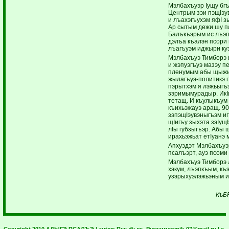
Мэлбахъуэр Iущу бг
Центрым зэи пэщIэу
и лъахэгъухэм яфI з
Ар сытым дежи шу 
Балъкъэрым ис лъэпк
дэлъа къалэн псори
лъагъуэм иджыри куэ
Мэлбахъуэ Тимборэ 
и жэпуэгъуэ мазэу пе
пленумым абы щыжи
жылагъуэ-политикэ г
пэрытхэм я лэжьыгъ
зэримымурадыр. ИкIи
тетащ. И къулыкъум т
къихьэжауэ аращ. 90 
зэпэщIэувэныгъэм иг
щIигъу зыхэта зэIущ
лIы губзыгъэр. Абы
ирахьэжьат етIуанэ 
Апхуэдэт Мэлбахъуэр
псалъэрт, ауэ псоми 
Мэлбахъуэ Тимборэ 
хэкум, лъэпкъым, къ
узэрыхуэлэжьэным и
КъБ
Copyright 2010 АДЫГЭ ПСАЛЪЭ | autor:
Пщыбыхь Рустам:
comik-07@mail.ru
| e-