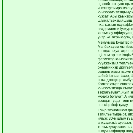
щыхэбгъэхъуэн щымы
институтымрэ мэкъ
къызэрагъэпэщыну м
хуэзат. Абы къыхэкI
щIыналъэхэм ящыщ з
пхагъэкIын яхузэфIэ
академием и Iуэхур н
хилъхьэу яфIиухуащ
унэр, «Сосрыкъуэ», 
Мэкъумэш IэнатIэр 
Мэлбахъуэм жыпIэмэ
къыщалъхуа, агроном
щIалэм ар зэи IэщIыб
фермэхэр къызэхижы
къуажэхэм я теплъэм
бжьамийхэр дригъэл
радиор жылэ псоми н
сабий IыгъыпIэхэр, Щ
сымаджэщхэр, амбул
Колхозхэмрэ совхозх
къызэгъэпэща хъуат
зэфIагъэуват. ЖыпIэ
куэдкIэ бэгъуат. А 
ирищат гуэдз тонн м
шэ, кIэртIоф куэду.
Езыр экономикэм фIы
зэпилъытыфырт, ипэ
илъэс 30-м щIым гъа
апхуэдизкIэ хуэIэзэ
телъыджэу зэпилъы
зыхуигъэфащэр наху