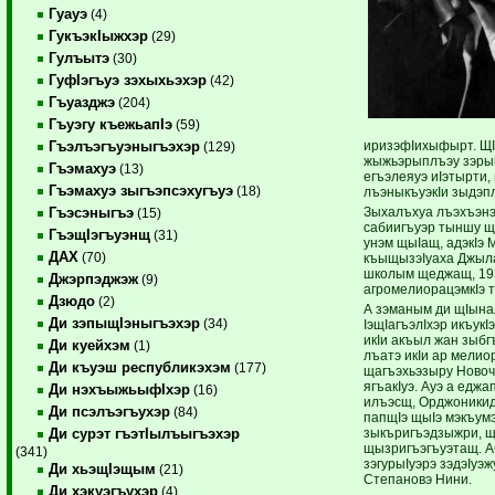
Гуауэ
(4)
ГукъэкIыжхэр
(29)
Гулъытэ
(30)
ГуфIэгъуэ зэхыхьэхэр
(42)
Гъуазджэ
(204)
Гъуэгу къежьапIэ
(59)
иризэфIихыфырт. ЩIэ
Гъэлъэгъуэныгъэхэр
(129)
жыжьэрыплъэу зэрыщ
Гъэмахуэ
(13)
егъэлеяуэ иIэтырти, 
Гъэмахуэ зыгъэпсэхугъуэ
(18)
лъэныкъуэкIи зыдэпл
Зыхалъхуа лъэхъэнэ
Гъэсэныгъэ
(15)
сабиигъуэр тыншу щ
ГъэщIэгъуэнщ
(31)
унэм щыIащ, адэкIэ 
ДАХ
(70)
къыщызэIуаха Джыл
школым щеджащ, 193
Джэрпэджэж
(9)
агромелиорацэмкIэ 
Дзюдо
(2)
А зэманым ди щIына
Ди зэпыщIэныгъэхэр
(34)
IэщIагъэлIхэр икъукI
икIи акъыл жан зыбг
Ди куейхэм
(1)
лъатэ икIи ар мелио
Ди къуэш республикэхэм
(177)
щагъэхьэзыру Новоч
ягъакIуэ. Ауэ а едж
Ди нэхъыжьыфIхэр
(16)
илъэсщ, Орджоникид
Ди псэлъэгъухэр
(84)
папщIэ щыIэ мэкъум
зыкъригъэдзыжри, щ
Ди сурэт гъэтIылъыгъэхэр
щызригъэгъуэтащ. А
(341)
зэгурыIуэрэ зэдэIуэ
Ди хьэщIэщым
(21)
Степановэ Нини.
Ди хэкуэгъухэр
(4)