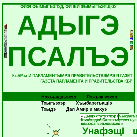
ФИФI ФЫМЫГЪЭПУД, ФИ IЕЙ ФЫМЫГЪЭПЩКIУ
АДЫГЭ
ПСАЛЪЭ
КъБР-м И ПАРЛАМЕНТЫМРЭ ПРАВИТЕЛЬСТВЭМРЭ Я ГАЗЕТ
ГАЗЕТА ПАРЛАМЕНТА И ПРАВИТЕЛЬСТВА КБР
Нэхъыщхьэхэр
Лэжьакlуэхэр
Тхыгъэхэр
Хъыбарегъащlэ
Тхыдэ
Дал Амир и махуэ
«
Дыщэ статуэткэр къыхуаг
Къэбэрдей-Балъкъэрым гъуэг
щызэрагъэпэщыжащ
»
УнафэщI 