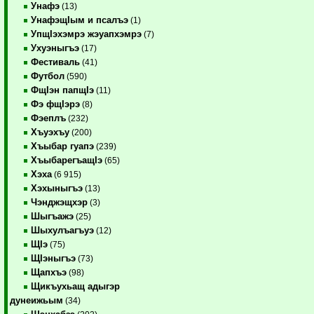
Унафэ
(13)
УнафэщIым и псалъэ
(1)
УпщIэхэмрэ жэуапхэмрэ
(7)
Ухуэныгъэ
(17)
Фестиваль
(41)
Футбол
(590)
ФщIэн папщIэ
(11)
Фэ фщIэрэ
(8)
Фэеплъ
(232)
Хъуэхъу
(200)
Хъыбар гуапэ
(239)
ХъыбарегъащIэ
(65)
Хэха
(6 915)
Хэхыныгъэ
(13)
Чэнджэщхэр
(3)
Шыгъажэ
(25)
Шыхулъагъуэ
(12)
ЩIэ
(75)
ЩIэныгъэ
(73)
Щапхъэ
(98)
Щикъухьащ адыгэр
дунеижьым
(34)