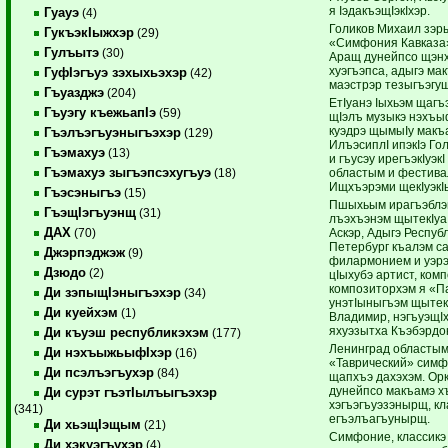
я IэдакъэщIэкIхэр.
Гуауэ
(4)
Голиков Михаил зэр
ГукъэкIыжхэр
(29)
«Симфония Кавказа»
Гулъытэ
(30)
Аращ дунейпсо щэнх
хуэгъэпса, адыгэ м
ГуфIэгъуэ зэхыхьэхэр
(42)
маэстрэр тезыгъэгу
Гъуазджэ
(204)
ЕтIуанэ Iыхьэм щагъ
Гъуэгу къежьапIэ
(59)
щIэлъ музыкэ нэхъыф
куэдрэ щымыIу макъ
Гъэлъэгъуэныгъэхэр
(129)
ИлъэсиплI ипэкIэ Г
Гъэмахуэ
(13)
и гъусэу ирегъэкIуэ
Гъэмахуэ зыгъэпсэхугъуэ
областым и фестива
(18)
Ищхъэрэми щекIуэкI
Гъэсэныгъэ
(15)
Пшыхьым ирагъэблэг
ГъэщIэгъуэнщ
(31)
лъэхъэнэм щытекIуа,
ДАХ
Аскэр, Адыгэ Республ
(70)
Петербург къалэм с
Джэрпэджэж
(9)
филармонием и уэрэ
Дзюдо
(2)
цIыхубэ артист, ком
композиторхэм я «П
Ди зэпыщIэныгъэхэр
(34)
унэтIыныгъэм щытек
Ди куейхэм
(1)
Владимир, нэгъуэщI
яхуэзытха Къэбэрдо
Ди къуэш республикэхэм
(177)
Ленинград областым
Ди нэхъыжьыфIхэр
(16)
«Таврический» симф
Ди псэлъэгъухэр
(84)
щапхъэ дахэхэм. Ор
дунейпсо макъамэ х
Ди сурэт гъэтIылъыгъэхэр
хэгъэгъуэзэнырщ, кл
(341)
егъэлъагъунырщ.
Ди хьэщIэщым
(21)
Симфоние, классикэ 
Ди хэкуэгъухэр
(4)