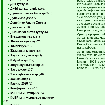
репертуарым хэтщ б
Дин Iуэху
хуатхахэри. Зэрыла
(99)
къэрал куэдым, кон
ДифI догъэлъапIэ
(276)
дунейпсо фестивалх
Дунейм щыхъыбархэр
(248)
къэфакIуэхэм, оперэ,
зыкъагъэлъэгъуащ, 
Дунеймрэ дэрэ
(2)
къэс оркестрым конц
Дунейпсо Адыгэ Хасэ
(1)
зыкъыщегъэлъагъуэ 
Лихтенштейным, Ита
Дыгъуасэ
(165)
Нидерландхэм, Дани
ДызыгъэпIейтей Iуэху
(6)
Оркестрыр артист ц
Егъэджэныгъэ
(257)
Легран Мишель, Мар
Образцовэ Еленэ, Со
Жыжьэ-гъунэгъу
(73)
Игорь, Осетинская П
Жылагъуэ
(27)
нэгъуэщIхэри.
Жьыщхьэ махуэ
(13)
Ленинград областым
художественнэ унаф
Зауэ гъуэгуанэхэр
(2)
Петербург и къэра
ЗэIущIэхэр
(107)
Михаил 2013 гъэм 
ЗэгурыIуэныгъэхэр
Республикэм и цIыху
(3)
Кавказа» щэнхабзэ 
Зэпеуэхэр
(135)
ЗэпыщIэныгъэхэр
(28)
Зэхыхьэхэр
(55)
Кавказ-2020
(1)
Конференцхэр
(16)
КъБР-м и Iэтащхьэ
(241)
КъБР-м и Жылагъуэ палатэм
(12)