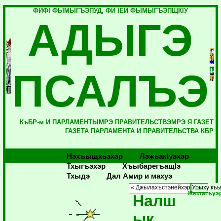
ФИФI ФЫМЫГЪЭПУД, ФИ IЕЙ ФЫМЫГЪЭПЩКIУ
АДЫГЭ
ПСАЛЪЭ
КъБР-м И ПАРЛАМЕНТЫМРЭ ПРАВИТЕЛЬСТВЭМРЭ Я ГАЗЕТ
ГАЗЕТА ПАРЛАМЕНТА И ПРАВИТЕЛЬСТВА КБР
Нэхъыщхьэхэр
Лэжьакlуэхэр
Тхыгъэхэр
Хъыбарегъащlэ
Тхыдэ
Дал Амир и махуэ
« Джылахъстэнейхэр Урыху къ
Жылагъуэр
Налш
ык