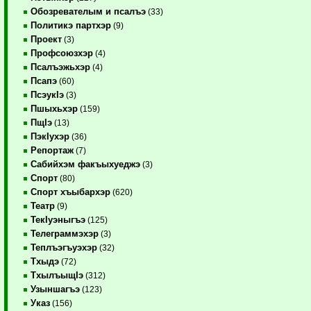
Обозревателым и псалъэ
(33)
Политикэ партхэр
(9)
Проект
(3)
Профсоюзхэр
(4)
Псалъэжьхэр
(4)
Псапэ
(60)
ПсэукIэ
(3)
Пшыхьхэр
(159)
ПщIэ
(13)
ПэкIухэр
(36)
Репортаж
(7)
Сабийхэм факъыхуеджэ
(3)
Спорт
(80)
Спорт хъыбархэр
(620)
Театр
(9)
ТекIуэныгъэ
(125)
Телеграммэхэр
(3)
Теплъэгъуэхэр
(32)
Тхыдэ
(72)
ТхылъыщIэ
(312)
Узыншагъэ
(123)
Указ
(156)