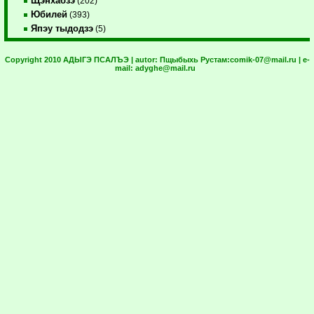
Щэнхабзэ
(202)
Юбилей
(393)
Япэу тыдодзэ
(5)
Copyright 2010 АДЫГЭ ПСАЛЪЭ | autor:
Пщыбыхь Рустам:
comik-07@mail.ru
| e-
mail:
adyghe@mail.ru