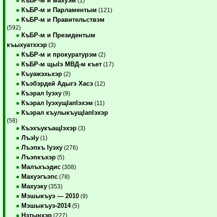
КъБР-м и махуэм
(1)
КъБР-м и Парламентым
(121)
КъБР-м и Правительствэм
(592)
КъБР-м и Президентым
къыхуатххэр
(3)
КъБР-м и прокуратурэм
(2)
КъБР-м щыIэ МВД-м къет
(17)
Къуажэхьхэр
(2)
Къэбэрдей Адыгэ Хасэ
(12)
Къэрал Iуэху
(9)
Къэрал IуэхущIапIэхэм
(11)
Къэрал къулыкъущIапIэхэр
(58)
КъэхъукъащIэхэр
(3)
ЛъэIу
(1)
Лъэпкъ Iуэху
(276)
Лъэпкъхэр
(5)
Малъхъэдис
(308)
Махуэгъэпс
(78)
Махуэку
(353)
Мэшыкъуэ — 2010
(9)
Мэшыкъуэ-2014
(5)
Нэтынхэр
(227)