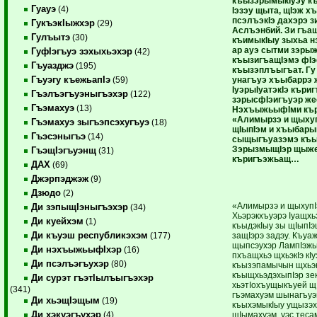
къызэрымыкIуэу къ
Гуауэ
(4)
Iэзэу щыта, щIэж х
псэлъэкIэ дахэрэ 
ГукъэкIыжхэр
(29)
Аслъэнбий. Зи гъащ
Гулъытэ
(30)
къимыкIыу зыхьа 
ар ауэ сытми зэры
ГуфIэгъуэ зэхыхьэхэр
(42)
къызигъащIэмэ фIэф
Гъуазджэ
(195)
къызэплъыгъат. Г
Гъуэгу къежьапIэ
унагъуэ хъыбаррэ
(59)
IуэрыIуатэкIэ къри
Гъэлъэгъуэныгъэхэр
(122)
зэрысфIэигъуэр же
Гъэмахуэ
(13)
НэхъыжьыфIми къ
«Алимырзэ и щыхуп
Гъэмахуэ зыгъэпсэхугъуэ
(18)
щIыпIэм и хъыбар
Гъэсэныгъэ
(14)
сыщыгъуазэмэ къы
ЗэрызмыщIэр щыже
ГъэщIэгъуэнщ
(31)
къригъэжьащ…
ДАХ
(69)
Джэрпэджэж
(9)
Дзюдо
(2)
«Алимырзэ и щыхупIэ
Ди зэпыщIэныгъэхэр
(34)
Хьэрэкхъуэрэ Iуащхь
Ди куейхэм
(1)
къыдэкIыу зы щIыпIэ
Ди къуэш республикэхэм
защIэрэ задэу. Къу
(177)
щыпсэухэр ЛампIэжь
Ди нэхъыжьыфIхэр
(16)
пхъащхьэ щхьэкIэ кIуэ
Ди псэлъэгъухэр
(80)
къызэпамычын щхьэкI
къыщхьэдэхыпIэр зек
Ди сурэт гъэтIылъыгъэхэр
хьэтIохъущыкъуей щI
(341)
гъэмахуэм шынагъу
Ди хьэщIэщым
(19)
къыхэмыкIыу ущызэхэ
Ди хэкуэгъухэр
щIымахуэм, уэс теса
(4)