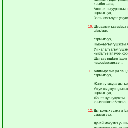
къыбогъанэ,
Анэкъилъхуурэ къы
сэрмыгъуэ,
Зэлъыхэгъэурэ уэ у
Шурдым и къуэкIэрэ 
цIыкIури,
сэрмыгъуэ,
Ныбжьэгъу гущэхэм я
Уи напэлъагъу гущэ
ныкIэлъеIапэурэ, сэ
Щыгъуэ пщIантIэхэм 
ныдокIыжыркъэ…
Алимырзэмэ уи пащIэ
сэрмыгъуэ,
Жанкъутасурэ дыгъэ
Уэ уи хьэдэурэ дыгъэ
сэрмыгъуэ,
Жэнэт нур гущэхэм
къызэщIагъаблэкъэ
Дыгъэмыхъуэмэ и Iу
сэрмыгъуэ,
Дуней махуэмэ уи шы