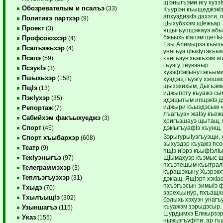
щIэныгъэми игу хузэI
Обозревателым и псалъэ
(33)
КъурIэн къыщеджэкIэ
апхуэдизкIэ дахэти, 
Политикэ партхэр
(9)
цIыхубзхэм щIежьар
Проект
(3)
ящыгъупщэжауэ абы 
бжьыхь кIапэм щетIыс
Профсоюзхэр
(4)
Езы Алимырзэ къызы
Псалъэжьхэр
(4)
унагъуэ цIыкIутэкъы
Псапэ
къигъэув хьэкъхэм 
(59)
гъуэгу теувэныр
ПсэукIэ
(3)
хузэфIэкIынутэкъыми
Пшыхьхэр
(158)
хуэдэщ гъуэгу хэпшм
щызэхихым, Дыгъэмы
ПщIэ
(13)
иджыпсту къуажэ с
ПэкIухэр
(35)
здэщытым ипщэкIэ дэк
иджыри къыздэсым «
Репортаж
(7)
лъагъуэ» жаIэу къеж
Сабийхэм факъыхуеджэ
(3)
хригъэшауэ щытащ, 
Спорт
дэкIыгъуафIэ хъунщ,
(45)
ЗэрыгурыIуэгъуэщи,
Спорт хъыбархэр
(608)
зыхуэдэр къуажэ псо
Театр
(9)
пщIэ иIэрэ къыфIэлIы
ТекIуэныгъэ
ЩIымахуэр къэмыс щI
(97)
пхъэтешым къытрал
Телеграммэхэр
(3)
кърашэхыну Хьэрэкх
Теплъэгъуэхэр
(31)
дэкIащ. ЯщIэрт хэкIа
пхъэгъэсын зимыIэ ф
Тхыдэ
(70)
зэрехьынур, пхъащхь
ТхылъыщIэ
(302)
бэлыхь хэхуэн унагъ
къуажэм зэрыдэсыр.
Узыншагъэ
(115)
Шурдымхэ Елмырзэр
Указ
(155)
ныжьэгъуфIти, ар гъу