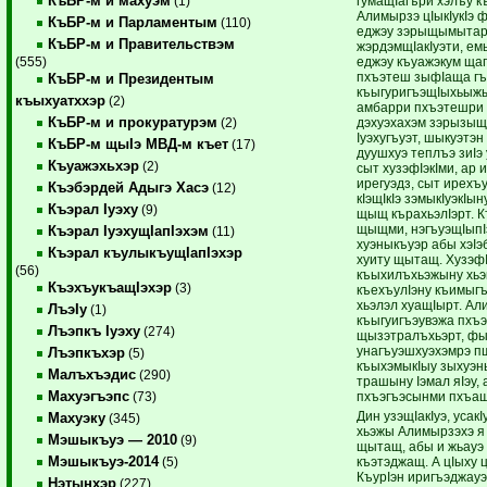
КъБР-м и махуэм
гумащIагъри хэлъу к
(1)
Алимырзэ цIыкIукIэ ф
КъБР-м и Парламентым
(110)
еджэу зэрыщымытар.
КъБР-м и Правительствэм
жэрдэмщIакIуэти, ем
еджэу къуажэкум ща
(555)
пхъэтеш зыфIаща гъ
КъБР-м и Президентым
къыгуригъэщIыхьыжы
къыхуатххэр
(2)
амбарри пхъэтешри 
КъБР-м и прокуратурэм
дэхуэхахэм зэрызыщ
(2)
Iуэхугъуэт, шыкуэтэн
КъБР-м щыIэ МВД-м къет
(17)
дуушхуэ теплъэ зиIэ 
Къуажэхьхэр
(2)
сыт хузэфIэкIми, ар 
ирегуэдз, сыт ирехъу
Къэбэрдей Адыгэ Хасэ
(12)
кIэщIкIэ зэмыкIуэкIын
Къэрал Iуэху
(9)
щыщ кърахьэлIэрт. 
щыщми, нэгъуэщIыпIэ
Къэрал IуэхущIапIэхэм
(11)
хуэныкъуэр абы хэIэ
Къэрал къулыкъущIапIэхэр
хуиту щытащ. ХузэфI
(56)
къыхилъхьэжыну хьэк
КъэхъукъащIэхэр
(3)
къехъулIэну къимыгъ
хьэлэл хуащIырт. А
ЛъэIу
(1)
къыгуигъэувэжа пхъ
Лъэпкъ Iуэху
(274)
щызэтралъхьэрт, фы
унагъуэшхуэхэмрэ 
Лъэпкъхэр
(5)
къыхэмыкIыу зыхуэн
Малъхъэдис
(290)
трашыну Iэмал яIэу, 
Махуэгъэпс
пхъэгъэсынми пхъащ
(73)
Дин узэщIакIуэ, усак
Махуэку
(345)
хьэжы Алимырзэхэ я 
Мэшыкъуэ — 2010
(9)
щытащ, абы и жьауэ 
Мэшыкъуэ-2014
къэтэджащ. А цIыху 
(5)
КъурIэн иригъэджауэ 
Нэтынхэр
(227)