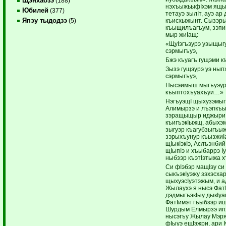
Щэнхабзэ
(188)
нэхъыжьыфIхэм ящы
Юбилей
(377)
тетауэ зылIт, ауэ ар 
Япэу тыдодзэ
къисхыжынт. Сызэры
(5)
къыщилъагъум, зэпи
мыр жиIащ:
«ЩуIэгъэурэ узыщыгу
сэрмыгъуэ,
Бжэ къуагъ гущэми 
Зызэ гущэурэ уэ нып
сэрмыгъуэ,
Нысэимыш мыгъуэур
къыптохъуахъуи…»
НэгъуэщI щыхузэмы
Алимырзэ и лъэпкъы
зэращыщыр иджыри з
къигъэкIыжщ, абыхэм
зыгуэр къагубзыгъы
зэрыхъунур къызжиI
щIыкIэкIэ, Аслъэнбий
щIыпIэ и хъыбаррэ I
ныбзэр къэтIэтыжа 
Си фIэбэр мащIэу си
сыкъэкIуэжу зэхэсха
щыхуэсIуэтэжым, и а
Жылаухэ я нысэ ФатI
дэдмыгъэкIыу дыкIуа
ФатIимэт гъыбзэр ищ
Шурдым Елмырзэ ипх
нысэгъу Жылау Мэря
фIыуэ ещIэжри, ари I