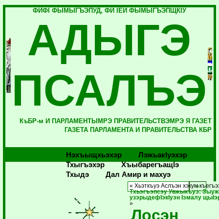
ФИФI ФЫМЫГЪЭПУД, ФИ IЕЙ ФЫМЫГЪЭПЩКIУ
АДЫГЭ
ПСАЛЪЭ
КъБР-м И ПАРЛАМЕНТЫМРЭ ПРАВИТЕЛЬСТВЭМРЭ Я ГАЗЕТ
ГАЗЕТА ПАРЛАМЕНТА И ПРАВИТЕЛЬСТВА КБР
Нэхъыщхьэхэр
Лэжьакlуэхэр
Тхыгъэхэр
Хъыбарегъащlэ
Тхыдэ
Дал Амир и махуэ
« Хьэткъуэ Аслъэн хэкум къегъэ
Тхьэгъэпсэу Увжыкъуэ: Зыу
узэрыдефIэкIуэн Iэмалу щыI
»
Лосэн