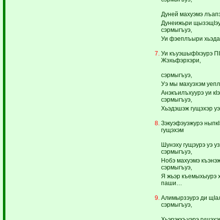
Дуней махуэмэ лъапэ
Дунеижьри щызэщIэу
сэрмыгъуэ,
Уи фэеплъыри хьэда
Уи къуэшыфIхэурэ ПIэ
Жэхьфэрхэри,
сэрмыгъуэ,
Уэ мы махуэхэм уепл
Анэкъилъхуурэ уи кIэ
сэрмыгъуэ,
Хьэдэшэж гущэхэр у
Зэкуэфэуэжурэ ныпк
гущэхэм
Шунэху гущэурэ уэ у
сэрмыгъуэ,
Нобэ махуэмэ къэнэжа
сэрмыгъуэ,
Я жьэр къемыхыурэ 
паши…
Алимырзэурэ ди щIал
сэрмыгъуэ,
Хьэрэкхъуэрэ гущэхэ