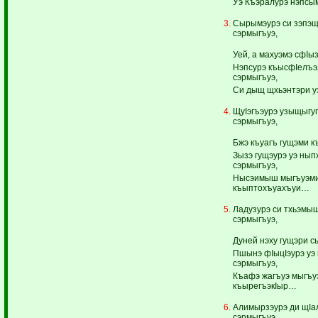
Уэ Къэралурэ нэпс
Сырымэурэ си зэпэщ
сэрмыгъуэ,
Уей, а махуэмэ сфIы
Нэпсурэ къысфIелъэ
сэрмыгъуэ,
Си дыщ щхьэнтэри 
ЩуIэгъэурэ узыщыгуг
сэрмыгъуэ,
Бжэ къуагъ гущэми 
Зызэ гущэурэ уэ нып
сэрмыгъуэ,
Нысэимыш мыгъуэми
къыптохъуахъуи…
Ладузурэ си тхьэмы
сэрмыгъуэ,
Дуней нэху гущэри сы
Пшынэ фIыцIэурэ уэ
сэрмыгъуэ,
Къафэ жагъуэ мыгъу
къырегъэкIыр…
Алимырзэурэ ди щIал
сэрмыгъуэ,