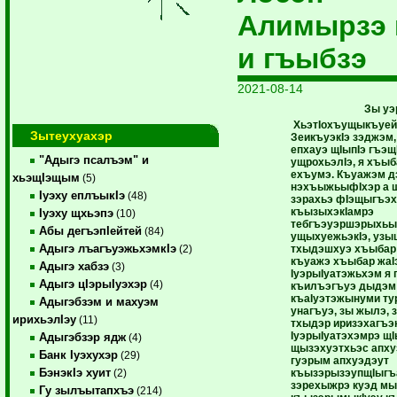
Алимырзэ 
и гъыбзэ
2021-08-14
Зы уэ
ХьэтIохъущыкъуей
Зытеухуахэр
ЗеикъуэкIэ зэджэм,
епхауэ щIыпIэ гъэщ
"Адыгэ псалъэм" и
ущрохьэлIэ, я хъы
ехъумэ. Къуажэм д
хьэщIэщым
(5)
нэхъыжьыфIхэр а 
Iуэху еплъыкIэ
(48)
зэрахьэ фIэщыгъэх
къызыхэкIамрэ
Iуэху щхьэпэ
(10)
тебгъэуэршэрыхьы
Абы дегъэпIейтей
(84)
ущыхуежьэкIэ, узы
Адыгэ лъагъуэжьхэмкIэ
тхыдэшхуэ хъыбар
(2)
къуажэ хъыбар жаI
Адыгэ хабзэ
(3)
IуэрыIуатэжьхэм я 
Адыгэ цIэрыIуэхэр
(4)
къилъэгъуэ дыдэм
къаIуэтэжынуми тур
Адыгэбзэм и махуэм
унагъуэ, зы жылэ, 
ирихьэлIэу
(11)
тхыдэр иризэхагъэк
IуэрыIуатэхэмрэ щI
Адыгэбзэр ядж
(4)
щызэхуэтхьэс апхуэ
Банк Iуэхухэр
(29)
гуэрым апхуэдэут
БэнэкIэ хуит
къызэрызэупщIыгъ
(2)
зэрехыжрэ куэд мы
Гу зылъытапхъэ
(214)