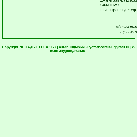
ДжэгупIэжьурэ куэбж
сэрмыгъуэ,
Шыпсыранэ гущэхэр у
«Адыгэ пса
щIэныгъэ
Copyright 2010 АДЫГЭ ПСАЛЪЭ | autor:
Пщыбыхь Рустам:
comik-07@mail.ru
| e-
mail:
adyghe@mail.ru