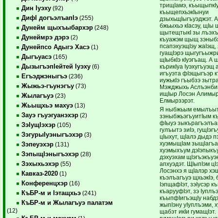
трищIамэ, къыщыпкI
Дин Iуэху
(92)
къыщепхьэкIынуи
ДифI догъэлъапIэ
(255)
дзыхьщIыгъуэджэт. А
бжьыхьэ кIасэу, щIы
Дунейм щыхъыбархэр
(248)
щытещтыкI зы лъэхъ
Дунеймрэ дэрэ
(2)
къуажэм щыщ зэныбж
псапэхуэщIэу жаIэщ, 
Дунейпсо Адыгэ Хасэ
(1)
гуащIэрэ щыгугъыжри
Дыгъуасэ
(165)
щIыбкIэ кIуэгъащ. А 
ДызыгъэпIейтей Iуэху
кърикIуа Iуэхугъуэщ 
(6)
игъуэта фIэщыгъэр к
Егъэджэныгъэ
(236)
иужькIэ гъыбзэ зыт
Жыжьэ-гъунэгъу
(73)
Мэжджыхь Аслъэнбий
ищIыр Лосэн Алимы
Жылагъуэ
(23)
Елмырзэрэт.
Жьыщхьэ махуэ
(13)
Я ныбжьым емылъыт
Зауэ гъуэгуанэхэр
(2)
зэныбжьэгъуитIым к
фIыуэ зыкърагъэлъаг
ЗэIущIэхэр
(105)
гулъытэ зиIэ, гущIэг
ЗэгурыIуэныгъэхэр
(3)
цIыхут, щIалэ дыдэ п
хуэмыщIам зыщIагъак
Зэпеуэхэр
(131)
хуэмыхъум дэIэпыкъу
ЗэпыщIэныгъэхэр
(28)
дэхуэхам щIэгъэкъуэ
Зэхыхьэхэр
апхуэдэт. ЩIыпIэм цI
(55)
Лосэнхэ я щIалэр хэ
Кавказ-2020
(1)
къэлъагъуэ щхьэкIэ, 
Конференцхэр
(16)
IэпщафIэт, зэIусэр к
къарууфIэт, зэ Iуплъэ
КъБР-м и Iэтащхьэ
(241)
къыпфIигъэщIу набдзэ
КъБР-м и Жылагъуэ палатэм
жыпIэну уIуплъэми, х
(12)
щабэт икIи гумащIэт. 