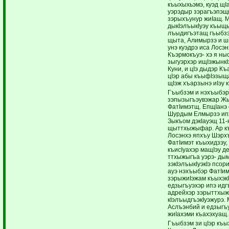
къыхыхьэмэ, куэд щI
уэрэдыр зэрагъэпэ
зэрыхъунур жиIащ. 
дыкIэлъыкIуэу къыщ
лъыдигъэтащ гъыбзэ
щыта, Алимырзэ и ш
унэ куэдрэ иса Лосэн
Къэрмокъуэ- хэ я ны
зыгуэрхэр ищIэжынкI
Куни, и цIэ дыдэр Къ
цIэр абы къыфIэзыщ
щIэж хъарзынэ иIэу 
Гъыбзэм и нэхъыбэр
зэпызыгъэувэжар Ж
ФатIимэтщ. ЕпщIанэ
Шурдым Елмырзэ ип
Зыкъом дэкIауэщ 11-
щыттхыжыфар. Ар к
Лосэнхэ япхъу Шэрх
ФатIимэт къыхидзэу,
къисIуахэр мащIэу д
ттхыжыгъа уэрэ- дым
зэкIэлъыкIуэкIэ псор
ауэ нэхъыбэр ФатIи
зэрыжиIэжам къыхэкI
едзыгъуэхэр ипэ ид
адрейхэр зэрыттхыж
кIэлъыдгъэкIуэжурэ.
Аслъэнбий и едзыгъ
жиIахэми къахэхуащ.
Гъыбзэм зи цIэр къы