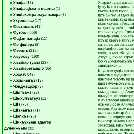
Унафэ
Хьэрэкхъуэрэ дэкIащ
(13)
Iуэху Iыхьэ кърахьэл
УнафэщIым и псалъэ
(1)
къехыгъуэм къэсащ
УпщIэхэмрэ жэуапхэмрэ
(7)
щтырыгъу бзаджэ ищ
къытехьэри, куэд ям
Ухуэныгъэ
(17)
цIэнтхъуащ. «Уохуэх
Фестиваль
(41)
махуэ теувэн!» — жи
кIэлъыпхъуэри Елмы
Футбол
(559)
иубыдыжащ. Пхъэлъ
ФщIэн папщIэ
(11)
пхъэр къагъэIэпхъуэ
Фэ фщIэрэ
сатырыр зэтрагъэзэ
(8)
щыкIэщIэрыIэжым, з
Фэеплъ
(219)
ещIэ, пхъэр ебгъунл
Хъуэхъу
(193)
дэхуащ, пхъэр зэрыз
Iэр къыхудэмыхыжа
Хъыбар гуапэ
(237)
здрихьэхри…
ХъыбарегъащIэ
(65)
Къуажэм гущIыхьэ 
Хэха
(6 649)
щIалэм и кIуэдыкIар.
щIыпIэм пхъэлъэф щ
Хэхыныгъэ
(13)
щызекIуэжыркъым, ау
Чэнджэщхэр
(3)
къытенащи, и гугъур
къыздэсам ящI. Алим
Шыгъажэ
(23)
щыхупIэ- кIэ зэджэри
Шыхулъагъуэ
(12)
и лъагъуэри щIалэщI
ЩIэ
ехыжа Лосэн Алимыр
(75)
епхащ. Ауэ псом нэх
ЩIэныгъэ
(71)
хьэлэмытыжыр Аслъ
Щапхъэ
(95)
псалъэр зэриухарат
гъыбзэр Жылау Барэ 
Щикъухьащ адыгэр
зэхэсхащ, едзыгъуэ г
дунеижьым
(32)
къэсщIэжми, псори си
иубыдакъым». Жыла