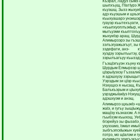
Къэрал, Ладуз сымэ
шыпхъущ, ПIатIурэ 
къуэшщ. Зызэ жыхуи
адэ къуэшым и щхьэ
къыхуашарэ унэишэр
гуауэр къытехъуати,
«къыпхуоплъэкIыр,
мыгъуэми къыптохъ
жыхуиIэр аращ. Шу
Алимырзэрэ зы гъэшк
зэлъэгуажьэгъут, з
зэдефати, анэ- к
хуэдэу зэрылъытэу, 
зэрылъагъуу къызэдэ
ГъэщIэгъуэн хъуну 
Шурдым Елмырзэр щ
цIэрыIуэхэу Гъэзали
я адэшхуэу зэрыщыт
Уэрэдым зи цIэр къ
Нэхущхэ я нысащ, К
Балъкъэрым и цIыху
уэрэджыIакIуэ Нэхущ
адэшхуэм и анэщ.
Алимырзэ щхьэкIэ «щ
жаIэ, и гугъу зыщIыжу
мащIэу къэнахэм. А 
гъыбзэм къыхощ. Уе
бгэрейуэ зы фызабэ д
ухуэзамэ, Iэмал имыI
зыбгъэпскIыжын хуей
пэтрэ, мо щIалэм и г
къримыту зригъэхъу