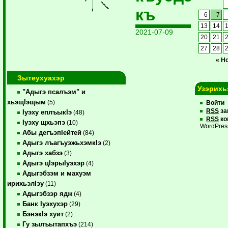
къ
6
7
13
14
2021-07-09
20
21
27
28
« Н
Зытеухуахэр
Узэрихь
"Адыгэ псалъэм" и
хьэщIэщым
(5)
Войти
RSS
за
Iуэху еплъыкIэ
(48)
RSS
ко
Iуэху щхьэпэ
(10)
WordPres
Абы дегъэпIейтей
(84)
Адыгэ лъагъуэжьхэмкIэ
(2)
Адыгэ хабзэ
(3)
Адыгэ цIэрыIуэхэр
(4)
Адыгэбзэм и махуэм
ирихьэлIэу
(11)
Адыгэбзэр ядж
(4)
Банк Iуэхухэр
(29)
БэнэкIэ хуит
(2)
Гу зылъытапхъэ
(214)