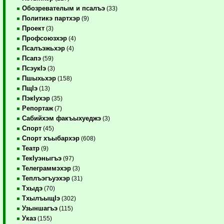
Обозревателым и псалъэ
(33)
Политикэ партхэр
(9)
Проект
(3)
Профсоюзхэр
(4)
Псалъэжьхэр
(4)
Псапэ
(59)
ПсэукIэ
(3)
Пшыхьхэр
(158)
ПщIэ
(13)
ПэкIухэр
(35)
Репортаж
(7)
Сабийхэм факъыхуеджэ
(3)
Спорт
(45)
Спорт хъыбархэр
(608)
Театр
(9)
ТекIуэныгъэ
(97)
Телеграммэхэр
(3)
Теплъэгъуэхэр
(31)
Тхыдэ
(70)
ТхылъыщIэ
(302)
Узыншагъэ
(115)
Указ
(155)