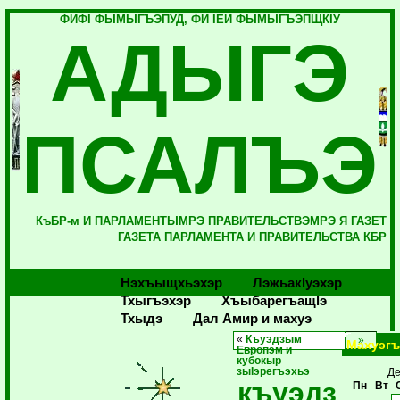
ФИФI ФЫМЫГЪЭПУД, ФИ IЕЙ ФЫМЫГЪЭПЩКIУ
АДЫГЭ
ПСАЛЪЭ
КъБР-м И ПАРЛАМЕНТЫМРЭ ПРАВИТЕЛЬСТВЭМРЭ Я ГАЗЕТ
ГАЗЕТА ПАРЛАМЕНТА И ПРАВИТЕЛЬСТВА КБР
Нэхъыщхьэхэр
Лэжьакlуэхэр
Тхыгъэхэр
Хъыбарегъащlэ
Тхыдэ
Дал Амир и махуэ
«
Къуэдзым
Махуэгъ
Европэм и
кубокыр
зыIэрегъэхьэ
Де
къуэдз
Пн
Вт