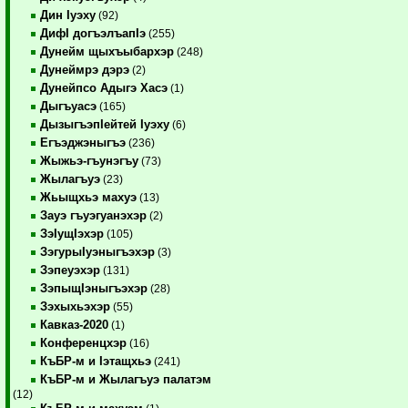
Дин Iуэху
(92)
ДифI догъэлъапIэ
(255)
Дунейм щыхъыбархэр
(248)
Дунеймрэ дэрэ
(2)
Дунейпсо Адыгэ Хасэ
(1)
Дыгъуасэ
(165)
ДызыгъэпIейтей Iуэху
(6)
Егъэджэныгъэ
(236)
Жыжьэ-гъунэгъу
(73)
Жылагъуэ
(23)
Жьыщхьэ махуэ
(13)
Зауэ гъуэгуанэхэр
(2)
ЗэIущIэхэр
(105)
ЗэгурыIуэныгъэхэр
(3)
Зэпеуэхэр
(131)
ЗэпыщIэныгъэхэр
(28)
Зэхыхьэхэр
(55)
Кавказ-2020
(1)
Конференцхэр
(16)
КъБР-м и Iэтащхьэ
(241)
КъБР-м и Жылагъуэ палатэм
(12)