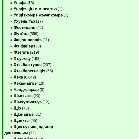
Унафэ
(13)
УнафэщIым и псалъэ
(1)
УпщIэхэмрэ жэуапхэмрэ
(7)
Ухуэныгъэ
(17)
Фестиваль
(41)
Футбол
(559)
ФщIэн папщIэ
(11)
Фэ фщIэрэ
(8)
Фэеплъ
(219)
Хъуэхъу
(193)
Хъыбар гуапэ
(237)
ХъыбарегъащIэ
(65)
Хэха
(6 649)
Хэхыныгъэ
(13)
Чэнджэщхэр
(3)
Шыгъажэ
(23)
Шыхулъагъуэ
(12)
ЩIэ
(75)
ЩIэныгъэ
(71)
Щапхъэ
(95)
Щикъухьащ адыгэр
дунеижьым
(32)