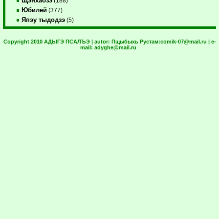
Щэнхабзэ
(188)
Юбилей
(377)
Япэу тыдодзэ
(5)
Copyright 2010 АДЫГЭ ПСАЛЪЭ | autor:
Пщыбыхь Рустам:
comik-07@mail.ru
| e-
mail:
adyghe@mail.ru