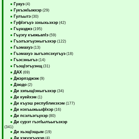
Гуауэ
(4)
ГукъэкIыжхэр
(29)
Гулъытэ
(30)
ГуфIэгъуэ зэхыхьэхэр
(42)
Гъуазджэ
(195)
Гъуэгу къежьапIэ
(59)
Гъэлъэгъуэныгъэхэр
(122)
Гъэмахуэ
(13)
Гъэмахуэ зыгъэпсэхугъуэ
(18)
Гъэсэныгъэ
(14)
ГъэщIэгъуэнщ
(31)
ДАХ
(69)
Джэрпэджэж
(9)
Дзюдо
(2)
Ди зэпыщIэныгъэхэр
(34)
Ди куейхэм
(1)
Ди къуэш республикэхэм
(177)
Ди нэхъыжьыфIхэр
(16)
Ди псэлъэгъухэр
(80)
Ди сурэт гъэтIылъыгъэхэр
(341)
Ди хьэщIэщым
(19)
Ди хэкуэгъухэр
(4)