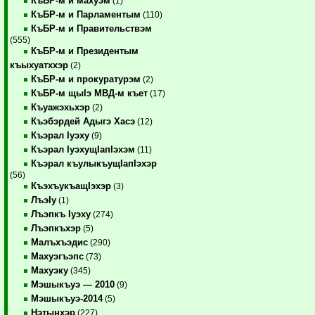
КъБР-м и махуэм
(1)
КъБР-м и Парламентым
(110)
КъБР-м и Правительствэм
(555)
КъБР-м и Президентым
къыхуатххэр
(2)
КъБР-м и прокуратурэм
(2)
КъБР-м щыIэ МВД-м къет
(17)
Къуажэхьхэр
(2)
Къэбэрдей Адыгэ Хасэ
(12)
Къэрал Iуэху
(9)
Къэрал IуэхущIапIэхэм
(11)
Къэрал къулыкъущIапIэхэр
(56)
КъэхъукъащIэхэр
(3)
ЛъэIу
(1)
Лъэпкъ Iуэху
(274)
Лъэпкъхэр
(5)
Малъхъэдис
(290)
Махуэгъэпс
(73)
Махуэку
(345)
Мэшыкъуэ — 2010
(9)
Мэшыкъуэ-2014
(5)
Нэтынхэр
(227)