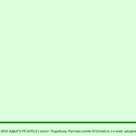
t 2010 АДЫГЭ ПСАЛЪЭ | autor:
Пщыбыхь Рустам:
comik-07@mail.ru
| e-mail:
adyghe