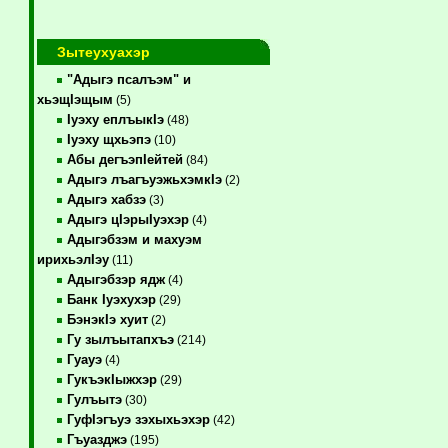
Зытеухуахэр
"Адыгэ псалъэм" и
хьэщIэщым
(5)
Iуэху еплъыкIэ
(48)
Iуэху щхьэпэ
(10)
Абы дегъэпIейтей
(84)
Адыгэ лъагъуэжьхэмкIэ
(2)
Адыгэ хабзэ
(3)
Адыгэ цIэрыIуэхэр
(4)
Адыгэбзэм и махуэм
ирихьэлIэу
(11)
Адыгэбзэр ядж
(4)
Банк Iуэхухэр
(29)
БэнэкIэ хуит
(2)
Гу зылъытапхъэ
(214)
Гуауэ
(4)
ГукъэкIыжхэр
(29)
Гулъытэ
(30)
ГуфIэгъуэ зэхыхьэхэр
(42)
Гъуазджэ
(195)