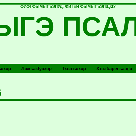
ФИФI ФЫМЫГЪЭПУД, ФИ IЕЙ ФЫМЫГЪЭПЩКIУ
ЫГЭ ПСА
эхэр
Лэжьакlуэхэр
Тхыгъэхэр
Хъыбарегъащlэ
5