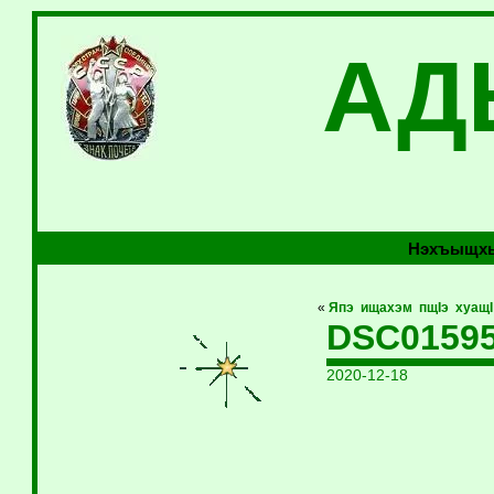
АД
Нэхъыщхь
«
Япэ ищахэм пщIэ хуащI
DSC0159
2020-12-18