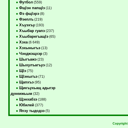
Футбол
(559)
ФщIэн папщIэ
(11)
Фэ фщIэрэ
(8)
Фэеплъ
(219)
Хъуэхъу
(193)
Хъыбар гуапэ
(237)
ХъыбарегъащIэ
(65)
Хэха
(6 649)
Хэхыныгъэ
(13)
Чэнджэщхэр
(3)
Шыгъажэ
(23)
Шыхулъагъуэ
(12)
ЩIэ
(75)
ЩIэныгъэ
(71)
Щапхъэ
(95)
Щикъухьащ адыгэр
дунеижьым
(32)
Щэнхабзэ
(188)
Юбилей
(377)
Япэу тыдодзэ
(5)
Copyrigh