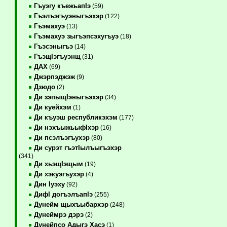
Гъуэгу къежьапIэ
(59)
Гъэлъэгъуэныгъэхэр
(122)
Гъэмахуэ
(13)
Гъэмахуэ зыгъэпсэхугъуэ
(18)
Гъэсэныгъэ
(14)
ГъэщIэгъуэнщ
(31)
ДАХ
(69)
Джэрпэджэж
(9)
Дзюдо
(2)
Ди зэпыщIэныгъэхэр
(34)
Ди куейхэм
(1)
Ди къуэш республикэхэм
(177)
Ди нэхъыжьыфIхэр
(16)
Ди псэлъэгъухэр
(80)
Ди сурэт гъэтIылъыгъэхэр
(341)
Ди хьэщIэщым
(19)
Ди хэкуэгъухэр
(4)
Дин Iуэху
(92)
ДифI догъэлъапIэ
(255)
Дунейм щыхъыбархэр
(248)
Дунеймрэ дэрэ
(2)
Дунейпсо Адыгэ Хасэ
(1)