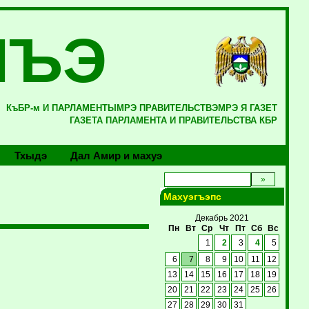
ЛЪЭ
КъБР-м И ПАРЛАМЕНТЫМРЭ ПРАВИТЕЛЬСТВЭМРЭ Я ГАЗЕТ
ГАЗЕТА ПАРЛАМЕНТА И ПРАВИТЕЛЬСТВА КБР
Тхыдэ
Дал Амир и махуэ
Махуэгъэпс
Декабрь 2021
Пн
Вт
Ср
Чт
Пт
Сб
Вс
1
2
3
4
5
6
7
8
9
10
11
12
13
14
15
16
17
18
19
20
21
22
23
24
25
26
27
28
29
30
31