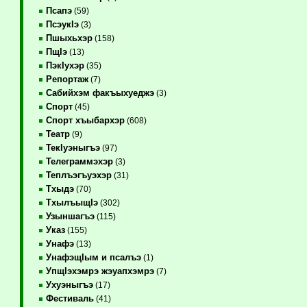
Псапэ
(59)
ПсэукIэ
(3)
Пшыхьхэр
(158)
ПщIэ
(13)
ПэкIухэр
(35)
Репортаж
(7)
Сабийхэм факъыхуеджэ
(3)
Спорт
(45)
Спорт хъыбархэр
(608)
Театр
(9)
ТекIуэныгъэ
(97)
Телеграммэхэр
(3)
Теплъэгъуэхэр
(31)
Тхыдэ
(70)
ТхылъыщIэ
(302)
Узыншагъэ
(115)
Указ
(155)
Унафэ
(13)
УнафэщIым и псалъэ
(1)
УпщIэхэмрэ жэуапхэмрэ
(7)
Ухуэныгъэ
(17)
Фестиваль
(41)