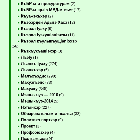
КъБР-м и прокуратурэм
(2)
КъБР-м щыIэ МВД-м къет
(17)
Къуажэхьхэр
(2)
Къэбэрдей Адыгэ Хасэ
(12)
Къэрал Iуэху
(9)
Къэрал IуэхущIапIэхэм
(11)
Къэрал къулыкъущIапIэхэр
(56)
КъэхъукъащIэхэр
(3)
ЛъэIу
(1)
Лъэпкъ Iуэху
(274)
Лъэпкъхэр
(5)
Малъхъэдис
(290)
Махуэгъэпс
(73)
Махуэку
(345)
Мэшыкъуэ — 2010
(9)
Мэшыкъуэ-2014
(5)
Нэтынхэр
(227)
Обозревателым и псалъэ
(33)
Политикэ партхэр
(9)
Проект
(3)
Профсоюзхэр
(4)
Псалъэжьхэр
(4)