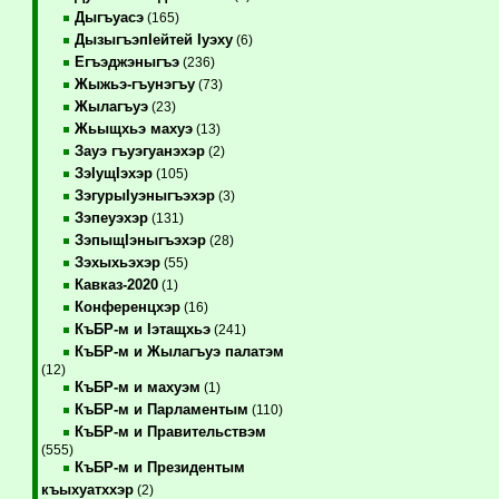
Дыгъуасэ
(165)
ДызыгъэпIейтей Iуэху
(6)
Егъэджэныгъэ
(236)
Жыжьэ-гъунэгъу
(73)
Жылагъуэ
(23)
Жьыщхьэ махуэ
(13)
Зауэ гъуэгуанэхэр
(2)
ЗэIущIэхэр
(105)
ЗэгурыIуэныгъэхэр
(3)
Зэпеуэхэр
(131)
ЗэпыщIэныгъэхэр
(28)
Зэхыхьэхэр
(55)
Кавказ-2020
(1)
Конференцхэр
(16)
КъБР-м и Iэтащхьэ
(241)
КъБР-м и Жылагъуэ палатэм
(12)
КъБР-м и махуэм
(1)
КъБР-м и Парламентым
(110)
КъБР-м и Правительствэм
(555)
КъБР-м и Президентым
къыхуатххэр
(2)