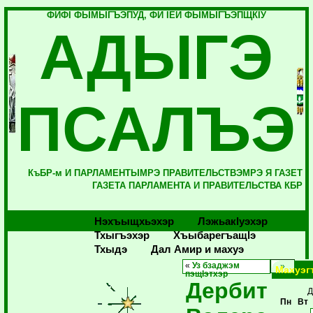
ФИФI ФЫМЫГЪЭПУД, ФИ IЕЙ ФЫМЫГЪЭПЩКIУ
АДЫГЭ
ПСАЛЪЭ
КъБР-м И ПАРЛАМЕНТЫМРЭ ПРАВИТЕЛЬСТВЭМРЭ Я ГАЗЕТ
ГАЗЕТА ПАРЛАМЕНТА И ПРАВИТЕЛЬСТВА КБР
Нэхъыщхьэхэр
Лэжьакlуэхэр
Тхыгъэхэр
Хъыбарегъащlэ
Тхыдэ
Дал Амир и махуэ
«
Уз бзаджэм
Махуэг
пэщIэтхэр
Дербит
Д
Пн
Вт