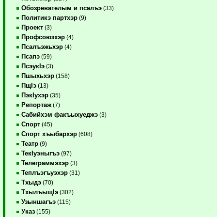
Обозревателым и псалъэ
(33)
Политикэ партхэр
(9)
Проект
(3)
Профсоюзхэр
(4)
Псалъэжьхэр
(4)
Псапэ
(59)
ПсэукIэ
(3)
Пшыхьхэр
(158)
ПщIэ
(13)
ПэкIухэр
(35)
Репортаж
(7)
Сабийхэм факъыхуеджэ
(3)
Спорт
(45)
Спорт хъыбархэр
(608)
Театр
(9)
ТекIуэныгъэ
(97)
Телеграммэхэр
(3)
Теплъэгъуэхэр
(31)
Тхыдэ
(70)
ТхылъыщIэ
(302)
Узыншагъэ
(115)
Указ
(155)