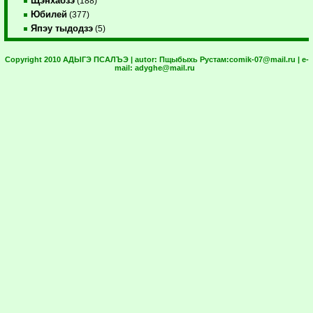
Щэнхабзэ
(188)
Юбилей
(377)
Япэу тыдодзэ
(5)
Copyright 2010 АДЫГЭ ПСАЛЪЭ | autor:
Пщыбыхь Рустам:
comik-07@mail.ru
| e-
mail:
adyghe@mail.ru