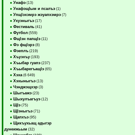
Унафэ
(13)
УнафэщIым и псалъэ
(1)
УпщIэхэмрэ жэуапхэмрэ
(7)
Ухуэныгъэ
(17)
Фестиваль
(41)
Футбол
(559)
ФщIэн папщIэ
(11)
Фэ фщIэрэ
(8)
Фэеплъ
(219)
Хъуэхъу
(193)
Хъыбар гуапэ
(237)
ХъыбарегъащIэ
(65)
Хэха
(6 649)
Хэхыныгъэ
(13)
Чэнджэщхэр
(3)
Шыгъажэ
(23)
Шыхулъагъуэ
(12)
ЩIэ
(75)
ЩIэныгъэ
(71)
Щапхъэ
(95)
Щикъухьащ адыгэр
дунеижьым
(32)