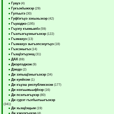
Гуауэ
(4)
ГукъэкIыжхэр
(29)
Гулъытэ
(30)
ГуфIэгъуэ зэхыхьэхэр
(42)
Гъуазджэ
(195)
Гъуэгу къежьапIэ
(59)
Гъэлъэгъуэныгъэхэр
(122)
Гъэмахуэ
(13)
Гъэмахуэ зыгъэпсэхугъуэ
(18)
Гъэсэныгъэ
(14)
ГъэщIэгъуэнщ
(31)
ДАХ
(69)
Джэрпэджэж
(9)
Дзюдо
(2)
Ди зэпыщIэныгъэхэр
(34)
Ди куейхэм
(1)
Ди къуэш республикэхэм
(177)
Ди нэхъыжьыфIхэр
(16)
Ди псэлъэгъухэр
(80)
Ди сурэт гъэтIылъыгъэхэр
(341)
Ди хьэщIэщым
(19)
Ди хэкуэгъухэр
(4)