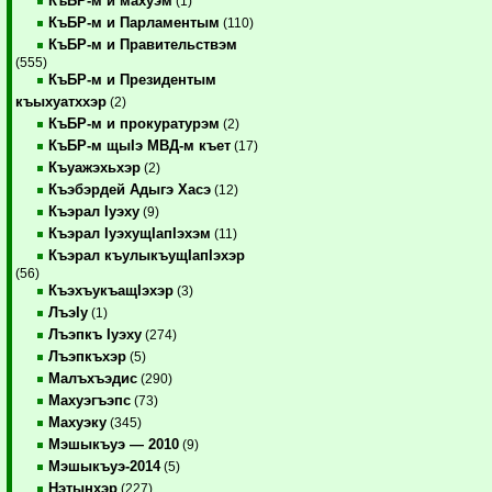
КъБР-м и махуэм
(1)
КъБР-м и Парламентым
(110)
КъБР-м и Правительствэм
(555)
КъБР-м и Президентым
къыхуатххэр
(2)
КъБР-м и прокуратурэм
(2)
КъБР-м щыIэ МВД-м къет
(17)
Къуажэхьхэр
(2)
Къэбэрдей Адыгэ Хасэ
(12)
Къэрал Iуэху
(9)
Къэрал IуэхущIапIэхэм
(11)
Къэрал къулыкъущIапIэхэр
(56)
КъэхъукъащIэхэр
(3)
ЛъэIу
(1)
Лъэпкъ Iуэху
(274)
Лъэпкъхэр
(5)
Малъхъэдис
(290)
Махуэгъэпс
(73)
Махуэку
(345)
Мэшыкъуэ — 2010
(9)
Мэшыкъуэ-2014
(5)
Нэтынхэр
(227)