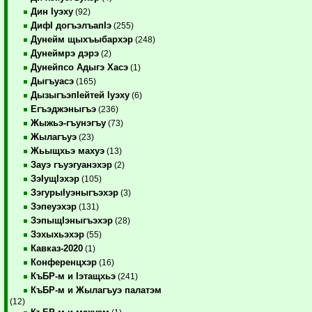
Дин Iуэху
(92)
ДифI догъэлъапIэ
(255)
Дунейм щыхъыбархэр
(248)
Дунеймрэ дэрэ
(2)
Дунейпсо Адыгэ Хасэ
(1)
Дыгъуасэ
(165)
ДызыгъэпIейтей Iуэху
(6)
Егъэджэныгъэ
(236)
Жыжьэ-гъунэгъу
(73)
Жылагъуэ
(23)
Жьыщхьэ махуэ
(13)
Зауэ гъуэгуанэхэр
(2)
ЗэIущIэхэр
(105)
ЗэгурыIуэныгъэхэр
(3)
Зэпеуэхэр
(131)
ЗэпыщIэныгъэхэр
(28)
Зэхыхьэхэр
(55)
Кавказ-2020
(1)
Конференцхэр
(16)
КъБР-м и Iэтащхьэ
(241)
КъБР-м и Жылагъуэ палатэм
(12)