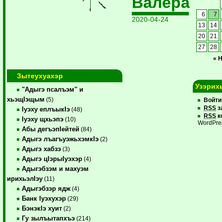
Валера
6
7
2020-04-24
13
14
20
21
27
28
« 
Зытеухуахэр
Узэрих
"Адыгэ псалъэм" и
хьэщIэщым
(5)
Войти
RSS
з
Iуэху еплъыкIэ
(48)
RSS
к
Iуэху щхьэпэ
(10)
WordPre
Абы дегъэпIейтей
(84)
Адыгэ лъагъуэжьхэмкIэ
(2)
Адыгэ хабзэ
(3)
Адыгэ цIэрыIуэхэр
(4)
Адыгэбзэм и махуэм
ирихьэлIэу
(11)
Адыгэбзэр ядж
(4)
Банк Iуэхухэр
(29)
БэнэкIэ хуит
(2)
Гу зылъытапхъэ
(214)