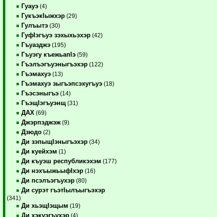
Гуауэ
(4)
ГукъэкIыжхэр
(29)
Гулъытэ
(30)
ГуфIэгъуэ зэхыхьэхэр
(42)
Гъуазджэ
(195)
Гъуэгу къежьапIэ
(59)
Гъэлъэгъуэныгъэхэр
(122)
Гъэмахуэ
(13)
Гъэмахуэ зыгъэпсэхугъуэ
(18)
Гъэсэныгъэ
(14)
ГъэщIэгъуэнщ
(31)
ДАХ
(69)
Джэрпэджэж
(9)
Дзюдо
(2)
Ди зэпыщIэныгъэхэр
(34)
Ди куейхэм
(1)
Ди къуэш республикэхэм
(177)
Ди нэхъыжьыфIхэр
(16)
Ди псэлъэгъухэр
(80)
Ди сурэт гъэтIылъыгъэхэр
(341)
Ди хьэщIэщым
(19)
Ди хэкуэгъухэр
(4)