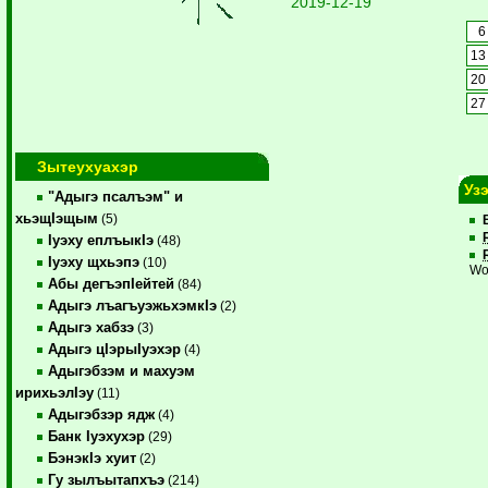
2019-12-19
6
13
20
27
Зытеухуахэр
Уз
"Адыгэ псалъэм" и
хьэщIэщым
(5)
Iуэху еплъыкIэ
(48)
Iуэху щхьэпэ
(10)
Wo
Абы дегъэпIейтей
(84)
Адыгэ лъагъуэжьхэмкIэ
(2)
Адыгэ хабзэ
(3)
Адыгэ цIэрыIуэхэр
(4)
Адыгэбзэм и махуэм
ирихьэлIэу
(11)
Адыгэбзэр ядж
(4)
Банк Iуэхухэр
(29)
БэнэкIэ хуит
(2)
Гу зылъытапхъэ
(214)