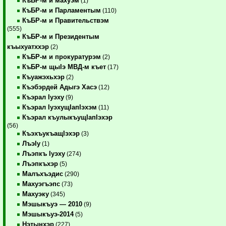
КъБР-м и махуэм
(1)
КъБР-м и Парламентым
(110)
КъБР-м и Правительствэм
(555)
КъБР-м и Президентым
къыхуатххэр
(2)
КъБР-м и прокуратурэм
(2)
КъБР-м щыIэ МВД-м къет
(17)
Къуажэхьхэр
(2)
Къэбэрдей Адыгэ Хасэ
(12)
Къэрал Iуэху
(9)
Къэрал IуэхущIапIэхэм
(11)
Къэрал къулыкъущIапIэхэр
(56)
КъэхъукъащIэхэр
(3)
ЛъэIу
(1)
Лъэпкъ Iуэху
(274)
Лъэпкъхэр
(5)
Малъхъэдис
(290)
Махуэгъэпс
(73)
Махуэку
(345)
Мэшыкъуэ — 2010
(9)
Мэшыкъуэ-2014
(5)
Нэтынхэр
(227)