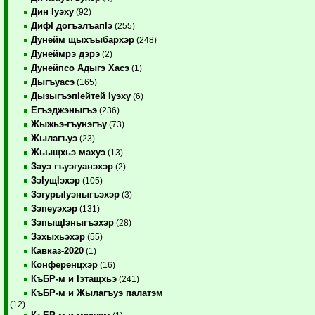
Дин Iуэху
(92)
ДифI догъэлъапIэ
(255)
Дунейм щыхъыбархэр
(248)
Дунеймрэ дэрэ
(2)
Дунейпсо Адыгэ Хасэ
(1)
Дыгъуасэ
(165)
ДызыгъэпIейтей Iуэху
(6)
Егъэджэныгъэ
(236)
Жыжьэ-гъунэгъу
(73)
Жылагъуэ
(23)
Жьыщхьэ махуэ
(13)
Зауэ гъуэгуанэхэр
(2)
ЗэIущIэхэр
(105)
ЗэгурыIуэныгъэхэр
(3)
Зэпеуэхэр
(131)
ЗэпыщIэныгъэхэр
(28)
Зэхыхьэхэр
(55)
Кавказ-2020
(1)
Конференцхэр
(16)
КъБР-м и Iэтащхьэ
(241)
КъБР-м и Жылагъуэ палатэм
(12)