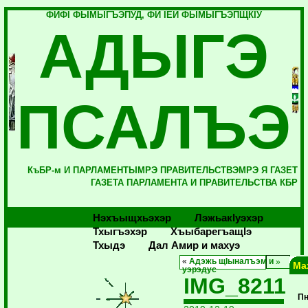
ФИФI ФЫМЫГЪЭПУД, ФИ IЕЙ ФЫМЫГЪЭПЩКIУ
АДЫГЭ
ПСАЛЪЭ
КъБР-м И ПАРЛАМЕНТЫМРЭ ПРАВИТЕЛЬСТВЭМРЭ Я ГАЗЕТ
ГАЗЕТА ПАРЛАМЕНТА И ПРАВИТЕЛЬСТВА КБР
Нэхъыщхьэхэр
Лэжьакlуэхэр
Тхыгъэхэр
Хъыбарегъащlэ
Тхыдэ
Дал Амир и махуэ
«
Адэжь щIыналъэм и
Ма
уэрэдус
IMG_8211
П