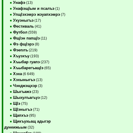
Унафэ
(13)
УнафэщIым и псалъэ
(1)
УпщIэхэмрэ жэуапхэмрэ
(7)
Ухуэныгъэ
(17)
Фестиваль
(41)
Футбол
(559)
ФщIэн папщIэ
(11)
Фэ фщIэрэ
(8)
Фэеплъ
(219)
Хъуэхъу
(193)
Хъыбар гуапэ
(237)
ХъыбарегъащIэ
(65)
Хэха
(6 649)
Хэхыныгъэ
(13)
Чэнджэщхэр
(3)
Шыгъажэ
(23)
Шыхулъагъуэ
(12)
ЩIэ
(75)
ЩIэныгъэ
(71)
Щапхъэ
(95)
Щикъухьащ адыгэр
дунеижьым
(32)