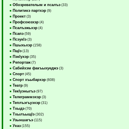
Обозревателым и псалъэ
(33)
Политикэ партхэр
(9)
Проект
(3)
Профсоюзхэр
(4)
Псалъэжьхэр
(4)
Псапэ
(59)
ПсэукIэ
(3)
Пшыхьхэр
(158)
ПщIэ
(13)
ПэкIухэр
(35)
Репортаж
(7)
Сабийхэм факъыхуеджэ
(3)
Спорт
(45)
Спорт хъыбархэр
(608)
Театр
(9)
ТекIуэныгъэ
(97)
Телеграммэхэр
(3)
Теплъэгъуэхэр
(31)
Тхыдэ
(70)
ТхылъыщIэ
(302)
Узыншагъэ
(115)
Указ
(155)