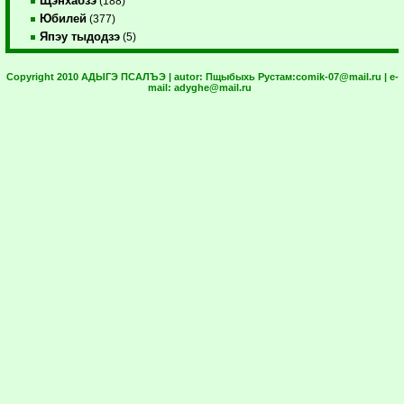
Щэнхабзэ
(188)
Юбилей
(377)
Япэу тыдодзэ
(5)
Copyright 2010 АДЫГЭ ПСАЛЪЭ | autor:
Пщыбыхь Рустам:
comik-07@mail.ru
| e-
mail:
adyghe@mail.ru