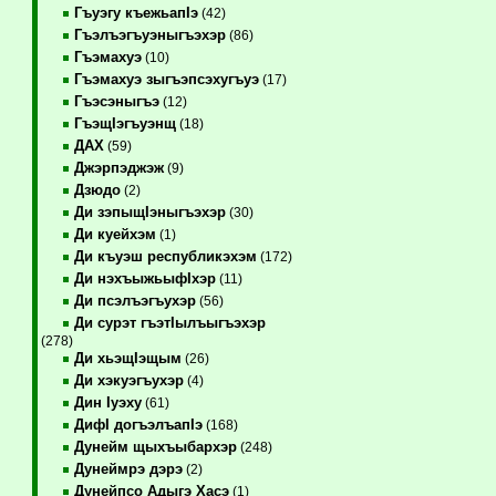
Гъуэгу къежьапIэ
(42)
Гъэлъэгъуэныгъэхэр
(86)
Гъэмахуэ
(10)
Гъэмахуэ зыгъэпсэхугъуэ
(17)
Гъэсэныгъэ
(12)
ГъэщIэгъуэнщ
(18)
ДАХ
(59)
Джэрпэджэж
(9)
Дзюдо
(2)
Ди зэпыщIэныгъэхэр
(30)
Ди куейхэм
(1)
Ди къуэш республикэхэм
(172)
Ди нэхъыжьыфIхэр
(11)
Ди псэлъэгъухэр
(56)
Ди сурэт гъэтIылъыгъэхэр
(278)
Ди хьэщIэщым
(26)
Ди хэкуэгъухэр
(4)
Дин Iуэху
(61)
ДифI догъэлъапIэ
(168)
Дунейм щыхъыбархэр
(248)
Дунеймрэ дэрэ
(2)
Дунейпсо Адыгэ Хасэ
(1)