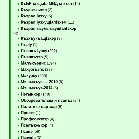
КъБР-м щыIэ МВД-м къет
(14)
Къуажэхьхэр
(2)
Къэрал Iуэху
(5)
Къэрал IуэхущIапIэхэм
(11)
Къэрал къулыкъущIапIэхэр
(44)
КъэхъукъащIэхэр
(3)
ЛъэIу
(1)
Лъэпкъ Iуэху
(202)
Лъэпкъхэр
(5)
Малъхъэдис
(194)
Махуэгъэпс
(39)
Махуэку
(265)
Мэшыкъуэ — 2010
(8)
Мэшыкъуэ-2014
(5)
Нэтынхэр
(140)
Обозревателым и псалъэ
(24)
Политикэ партхэр
(9)
Проект
(1)
Профсоюзхэр
(4)
Псалъэжьхэр
(4)
Псапэ
(56)
ПсэукIэ
(3)