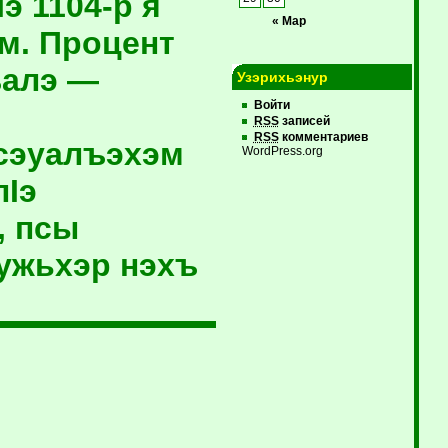
э 1104-р я
« Мар
-м. Процент
ъалэ —
Узэрихьэнур
Войти
RSS
записей
RSS
комментариев
псэуалъэхэм
WordPress.org
пIэ
, псы
эужьхэр нэхъ