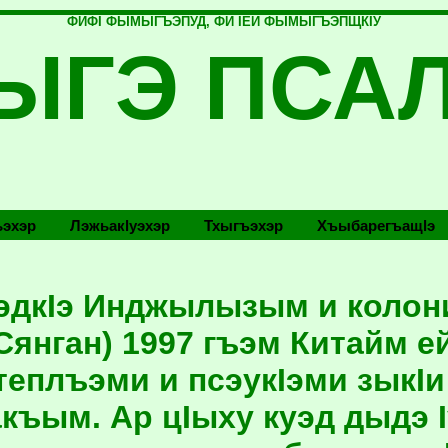
ФИФI ФЫМЫГЪЭПУД, ФИ IЕЙ ФЫМЫГЪЭПЩКIУ
ЫГЭ ПСА
эхэр
Лэжьакlуэхэр
Тхыгъэхэр
Хъыбарегъащlэ
эдкIэ Инджылызым и колон
(Сянган) 1997 гъэм Китайм е
 теплъэми и псэукIэми зыкIи
къым. Ар цIыху куэд дыдэ 