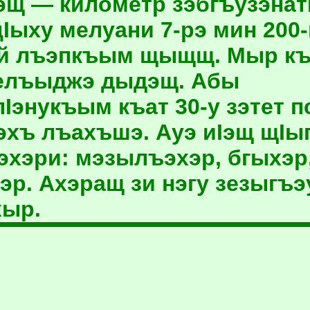
щ — километр зэбгъузэнатI
цIыху мелуани 7-рэ мин 200
ай лъэпкъым щыщщ. Мыр к
телъыджэ дыдэщ. Абы
Iэнукъым къат 30-у зэтет 
эхъ лъахъшэ. Ауэ иIэщ щIы
хэри: мэзылъэхэр, бгыхэр
эр. Ахэращ зи нэгу зезыгъ
хыр.