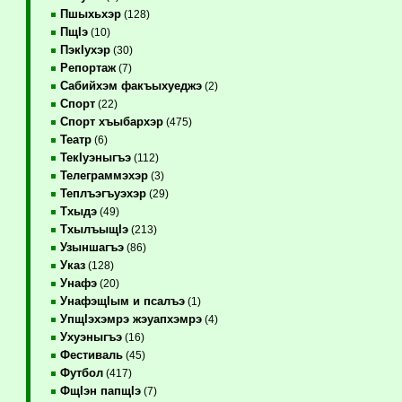
Пшыхьхэр
(128)
ПщIэ
(10)
ПэкIухэр
(30)
Репортаж
(7)
Сабийхэм факъыхуеджэ
(2)
Спорт
(22)
Спорт хъыбархэр
(475)
Театр
(6)
ТекIуэныгъэ
(112)
Телеграммэхэр
(3)
Теплъэгъуэхэр
(29)
Тхыдэ
(49)
ТхылъыщIэ
(213)
Узыншагъэ
(86)
Указ
(128)
Унафэ
(20)
УнафэщIым и псалъэ
(1)
УпщIэхэмрэ жэуапхэмрэ
(4)
Ухуэныгъэ
(16)
Фестиваль
(45)
Футбол
(417)
ФщIэн папщIэ
(7)