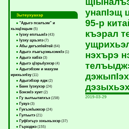
щIыналъэ
унапIэщ 
Зытеухуахэр
95-р кит
"Адыгэ псалъэм" и
хьэщIэщым
(5)
къэрал 
Iуэху еплъыкIэ
(43)
Iуэху щхьэпэ
(7)
ущрихьэл
Абы дегъэпIейтей
(64)
Адыгэ лъагъуэжьхэмкIэ
нэхърэ н
(1)
Адыгэ хабзэ
(3)
телъыджэ
Адыгэ цIэрыIуэхэр
(4)
Адыгэбзэм и махуэм
дэжыпIэх
ирихьэлIэу
(11)
Адыгэбзэр ядж
(2)
дэзыхьэ
Банк Iуэхухэр
(24)
БэнэкIэ хуит
(2)
2019-03-29
Гу зылъытапхъэ
(158)
Гуауэ
(3)
ГукъэкIыжхэр
(24)
Гулъытэ
(21)
ГуфIэгъуэ зэхыхьэхэр
(37)
Гъуазджэ
(155)