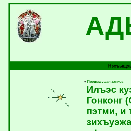
АД
Нэхъыщхь
«
Предыдущая запись
Илъэс ку
Гонконг 
пэтми, и
зихъуэжа