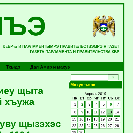
ЛЪЭ
КъБР-м И ПАРЛАМЕНТЫМРЭ ПРАВИТЕЛЬСТВЭМРЭ Я ГАЗЕТ
ГАЗЕТА ПАРЛАМЕНТА И ПРАВИТЕЛЬСТВА КБР
Тхыдэ
Дал Амир и махуэ
Махуэгъэпс
иеу щыта
Апрель 2019
й хъужа
Пн
Вт
Ср
Чт
Пт
Сб
Вс
1
2
3
4
5
6
7
8
9
10
11
12
13
14
15
16
17
18
19
20
21
Iуву щызэхэс
22
23
24
25
26
27
28
29
30