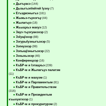
Дыгъуасэ
(144)
ДызыгъэпIейтей Iуэху
(7)
Егъэджэныгъэ
(181)
Жыжьэ-гъунэгъу
(44)
Жылагъуэ
(18)
Жьыщхьэ махуэ
(12)
Зауэ гъуэгуанэхэр
(2)
ЗэIущIэхэр
(88)
ЗэгурыIуэныгъэхэр
(5)
Зэпеуэхэр
(99)
ЗэпыщIэныгъэхэр
(22)
Зэхыхьэхэр
(46)
Конференцхэр
(16)
КъБР-м и Iэтащхьэ
(239)
КъБР-м и Жылагъуэ палатэм
(11)
КъБР-м и махуэм
(1)
КъБР-м и Парламентым
(81)
КъБР-м и Правительствэм
(316)
КъБР-м и Президентым
къыхуатххэр
(1)
КъБР-м и прокуратурэм
(2)