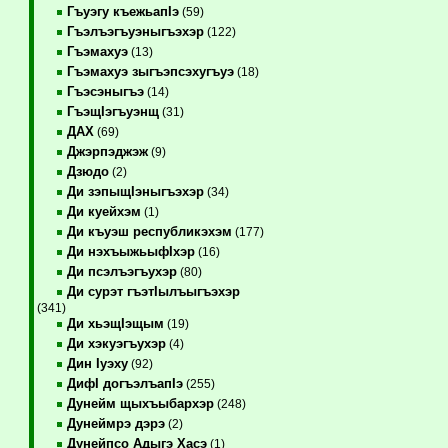
Гъуэгу къежьапIэ
(59)
Гъэлъэгъуэныгъэхэр
(122)
Гъэмахуэ
(13)
Гъэмахуэ зыгъэпсэхугъуэ
(18)
Гъэсэныгъэ
(14)
ГъэщIэгъуэнщ
(31)
ДАХ
(69)
Джэрпэджэж
(9)
Дзюдо
(2)
Ди зэпыщIэныгъэхэр
(34)
Ди куейхэм
(1)
Ди къуэш республикэхэм
(177)
Ди нэхъыжьыфIхэр
(16)
Ди псэлъэгъухэр
(80)
Ди сурэт гъэтIылъыгъэхэр
(341)
Ди хьэщIэщым
(19)
Ди хэкуэгъухэр
(4)
Дин Iуэху
(92)
ДифI догъэлъапIэ
(255)
Дунейм щыхъыбархэр
(248)
Дунеймрэ дэрэ
(2)
Дунейпсо Адыгэ Хасэ
(1)