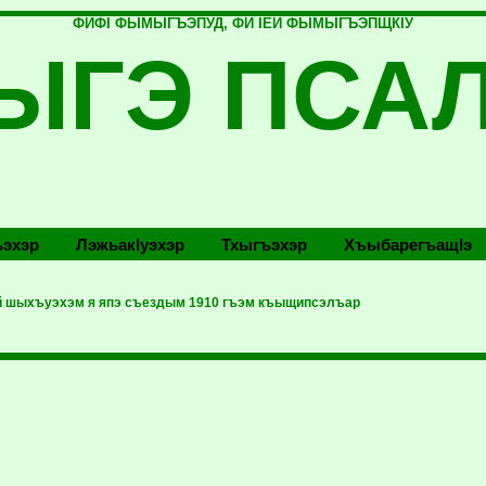
ФИФI ФЫМЫГЪЭПУД, ФИ IЕЙ ФЫМЫГЪЭПЩКIУ
ЫГЭ ПСА
эхэр
Лэжьакlуэхэр
Тхыгъэхэр
Хъыбарегъащlэ
 шыхъуэхэм я япэ съездым 1910 гъэм къыщипсэлъар