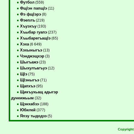
Футбол
(559)
ФщIэн папщIэ
(11)
Фэ фщIэрэ
(8)
Фэеплъ
(219)
Хъуэхъу
(193)
Хъыбар гуапэ
(237)
ХъыбарегъащIэ
(65)
Хэха
(6 649)
Хэхыныгъэ
(13)
Чэнджэщхэр
(3)
Шыгъажэ
(23)
Шыхулъагъуэ
(12)
ЩIэ
(75)
ЩIэныгъэ
(71)
Щапхъэ
(95)
Щикъухьащ адыгэр
дунеижьым
(32)
Щэнхабзэ
(188)
Юбилей
(377)
Япэу тыдодзэ
(5)
Copyrigh