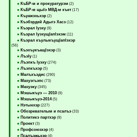
КъБР-м и прокуратурэм
(2)
КъБР-м щыIэ МВД-м къет
(17)
Къуажэхьхэр
(2)
Къэбэрдей Адыгэ Хасэ
(12)
Къэрал Iуэху
(9)
Къэрал IуэхущIапIэхэм
(11)
Къэрал къулыкъущIапIэхэр
(56)
КъэхъукъащIэхэр
(3)
ЛъэIу
(1)
Лъэпкъ Iуэху
(274)
Лъэпкъхэр
(5)
Малъхъэдис
(290)
Махуэгъэпс
(73)
Махуэку
(345)
Мэшыкъуэ — 2010
(9)
Мэшыкъуэ-2014
(5)
Нэтынхэр
(227)
Обозревателым и псалъэ
(33)
Политикэ партхэр
(9)
Проект
(3)
Профсоюзхэр
(4)
Псалъэжьхэр
(4)