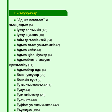
Зытеухуахэр
"Адыгэ псалъэм" и
хьэщIэщым
(5)
Iуэху еплъыкIэ
(48)
Iуэху щхьэпэ
(10)
Абы дегъэпIейтей
(84)
Адыгэ лъагъуэжьхэмкIэ
(2)
Адыгэ хабзэ
(3)
Адыгэ цIэрыIуэхэр
(4)
Адыгэбзэм и махуэм
ирихьэлIэу
(11)
Адыгэбзэр ядж
(4)
Банк Iуэхухэр
(29)
БэнэкIэ хуит
(2)
Гу зылъытапхъэ
(214)
Гуауэ
(4)
ГукъэкIыжхэр
(29)
Гулъытэ
(30)
ГуфIэгъуэ зэхыхьэхэр
(42)
Гъуазджэ
(195)