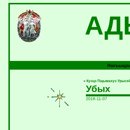
АД
Нэхъыщхь
«
Куэцэ Пщымахуэ Урысей
Убых
2018-11-07