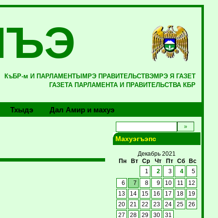
ЛЪЭ
КъБР-м И ПАРЛАМЕНТЫМРЭ ПРАВИТЕЛЬСТВЭМРЭ Я ГАЗЕТ
ГАЗЕТА ПАРЛАМЕНТА И ПРАВИТЕЛЬСТВА КБР
Тхыдэ
Дал Амир и махуэ
Махуэгъэпс
Декабрь 2021
Пн
Вт
Ср
Чт
Пт
Сб
Вс
1
2
3
4
5
6
7
8
9
10
11
12
13
14
15
16
17
18
19
20
21
22
23
24
25
26
27
28
29
30
31