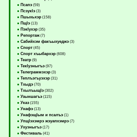
Псапэ
(59)
ПсэукIэ
(3)
Пшыхьхэр
(158)
ПщIэ
(13)
ПэкIухэр
(35)
Репортаж
(7)
Сабийхэм факъыхуеджэ
(3)
Спорт
(45)
Спорт хъыбархэр
(608)
Театр
(9)
ТекIуэныгъэ
(97)
Телеграммэхэр
(3)
Теплъэгъуэхэр
(31)
Тхыдэ
(70)
ТхылъыщIэ
(302)
Узыншагъэ
(115)
Указ
(155)
Унафэ
(13)
УнафэщIым и псалъэ
(1)
УпщIэхэмрэ жэуапхэмрэ
(7)
Ухуэныгъэ
(17)
Фестиваль
(41)