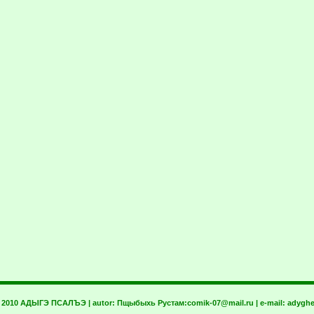
t 2010 АДЫГЭ ПСАЛЪЭ | autor:
Пщыбыхь Рустам:
comik-07@mail.ru
| e-mail:
adyghe