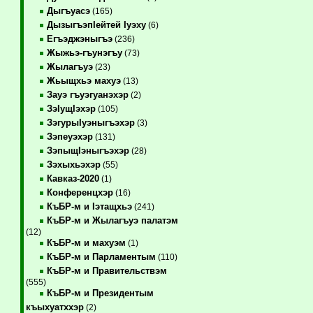
Дыгъуасэ
(165)
ДызыгъэпIейтей Iуэху
(6)
Егъэджэныгъэ
(236)
Жыжьэ-гъунэгъу
(73)
Жылагъуэ
(23)
Жьыщхьэ махуэ
(13)
Зауэ гъуэгуанэхэр
(2)
ЗэIущIэхэр
(105)
ЗэгурыIуэныгъэхэр
(3)
Зэпеуэхэр
(131)
ЗэпыщIэныгъэхэр
(28)
Зэхыхьэхэр
(55)
Кавказ-2020
(1)
Конференцхэр
(16)
КъБР-м и Iэтащхьэ
(241)
КъБР-м и Жылагъуэ палатэм
(12)
КъБР-м и махуэм
(1)
КъБР-м и Парламентым
(110)
КъБР-м и Правительствэм
(555)
КъБР-м и Президентым
къыхуатххэр
(2)