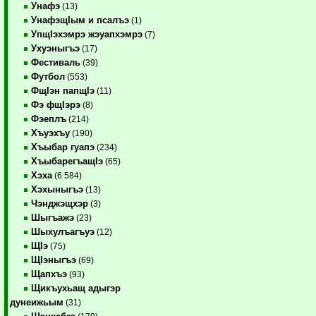
Унафэ
(13)
УнафэщIым и псалъэ
(1)
УпщIэхэмрэ жэуапхэмрэ
(7)
Ухуэныгъэ
(17)
Фестиваль
(39)
Футбол
(553)
ФщIэн папщIэ
(11)
Фэ фщIэрэ
(8)
Фэеплъ
(214)
Хъуэхъу
(190)
Хъыбар гуапэ
(234)
ХъыбарегъащIэ
(65)
Хэха
(6 584)
Хэхыныгъэ
(13)
Чэнджэщхэр
(3)
Шыгъажэ
(23)
Шыхулъагъуэ
(12)
ЩIэ
(75)
ЩIэныгъэ
(69)
Щапхъэ
(93)
Щикъухьащ адыгэр
дунеижьым
(31)