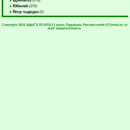
Щэнхабзэ
(179)
Юбилей
(370)
Япэу тыдодзэ
(5)
Copyright 2010 АДЫГЭ ПСАЛЪЭ | autor:
Пщыбыхь Рустам:
comik-07@mail.ru
| e-
mail:
adyghe@mail.ru