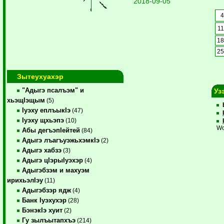
2018-09-05
1
1
2
Зытеухуахэр
"Адыгэ псалъэм" и
Уз
хьэщIэщым
(5)
Iуэху еплъыкIэ
(47)
Iуэху щхьэпэ
(10)
Wo
Абы дегъэпIейтей
(84)
Адыгэ лъагъуэжьхэмкIэ
(2)
Адыгэ хабзэ
(3)
Адыгэ цIэрыIуэхэр
(4)
Адыгэбзэм и махуэм
ирихьэлIэу
(11)
Адыгэбзэр ядж
(4)
Банк Iуэхухэр
(28)
БэнэкIэ хуит
(2)
Гу зылъытапхъэ
(214)