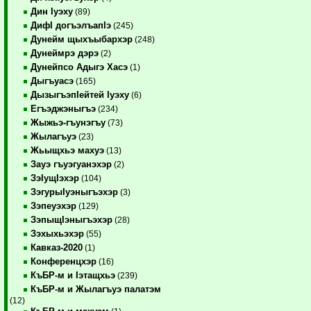
Дин Iуэху
(89)
ДифI догъэлъапIэ
(245)
Дунейм щыхъыбархэр
(248)
Дунеймрэ дэрэ
(2)
Дунейпсо Адыгэ Хасэ
(1)
Дыгъуасэ
(165)
ДызыгъэпIейтей Iуэху
(6)
Егъэджэныгъэ
(234)
Жыжьэ-гъунэгъу
(73)
Жылагъуэ
(23)
Жьыщхьэ махуэ
(13)
Зауэ гъуэгуанэхэр
(2)
ЗэIущIэхэр
(104)
ЗэгурыIуэныгъэхэр
(3)
Зэпеуэхэр
(129)
ЗэпыщIэныгъэхэр
(28)
Зэхыхьэхэр
(55)
Кавказ-2020
(1)
Конференцхэр
(16)
КъБР-м и Iэтащхьэ
(239)
КъБР-м и Жылагъуэ палатэм
(12)