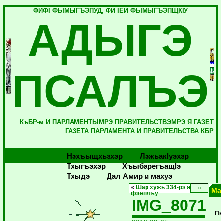
ФИФI ФЫМЫГЪЭПУД, ФИ IЕЙ ФЫМЫГЪЭПЩКIУ
АДЫГЭ
ПСАЛЪЭ
КъБР-м И ПАРЛАМЕНТЫМРЭ ПРАВИТЕЛЬСТВЭМРЭ Я ГАЗЕТ
ГАЗЕТА ПАРЛАМЕНТА И ПРАВИТЕЛЬСТВА КБР
Нэхъыщхьэхэр
Лэжьакlуэхэр
Тхыгъэхэр
Хъыбарегъащlэ
Тхыдэ
Дал Амир и махуэ
«
Шар хужь 334-рэ я
Ма
фэеплъу
IMG_8071
П