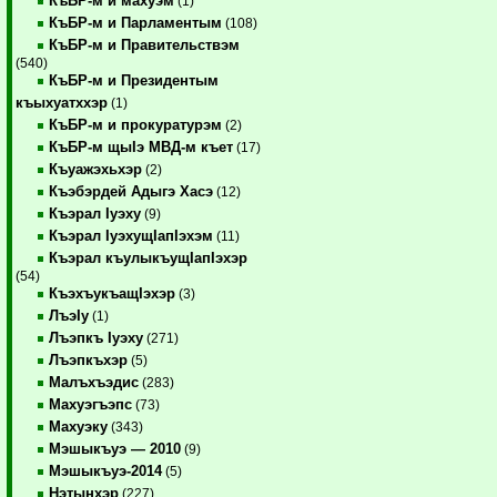
КъБР-м и махуэм
(1)
КъБР-м и Парламентым
(108)
КъБР-м и Правительствэм
(540)
КъБР-м и Президентым
къыхуатххэр
(1)
КъБР-м и прокуратурэм
(2)
КъБР-м щыIэ МВД-м къет
(17)
Къуажэхьхэр
(2)
Къэбэрдей Адыгэ Хасэ
(12)
Къэрал Iуэху
(9)
Къэрал IуэхущIапIэхэм
(11)
Къэрал къулыкъущIапIэхэр
(54)
КъэхъукъащIэхэр
(3)
ЛъэIу
(1)
Лъэпкъ Iуэху
(271)
Лъэпкъхэр
(5)
Малъхъэдис
(283)
Махуэгъэпс
(73)
Махуэку
(343)
Мэшыкъуэ — 2010
(9)
Мэшыкъуэ-2014
(5)
Нэтынхэр
(227)