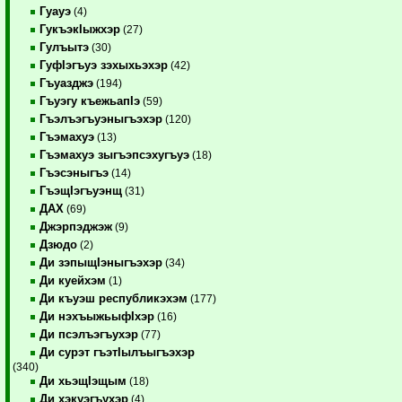
Гуауэ
(4)
ГукъэкIыжхэр
(27)
Гулъытэ
(30)
ГуфIэгъуэ зэхыхьэхэр
(42)
Гъуазджэ
(194)
Гъуэгу къежьапIэ
(59)
Гъэлъэгъуэныгъэхэр
(120)
Гъэмахуэ
(13)
Гъэмахуэ зыгъэпсэхугъуэ
(18)
Гъэсэныгъэ
(14)
ГъэщIэгъуэнщ
(31)
ДАХ
(69)
Джэрпэджэж
(9)
Дзюдо
(2)
Ди зэпыщIэныгъэхэр
(34)
Ди куейхэм
(1)
Ди къуэш республикэхэм
(177)
Ди нэхъыжьыфIхэр
(16)
Ди псэлъэгъухэр
(77)
Ди сурэт гъэтIылъыгъэхэр
(340)
Ди хьэщIэщым
(18)
Ди хэкуэгъухэр
(4)