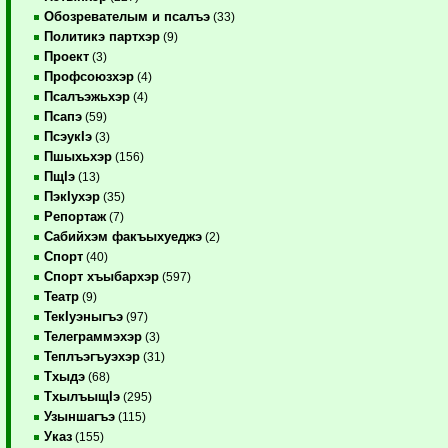
Обозревателым и псалъэ
(33)
Политикэ партхэр
(9)
Проект
(3)
Профсоюзхэр
(4)
Псалъэжьхэр
(4)
Псапэ
(59)
ПсэукIэ
(3)
Пшыхьхэр
(156)
ПщIэ
(13)
ПэкIухэр
(35)
Репортаж
(7)
Сабийхэм факъыхуеджэ
(2)
Спорт
(40)
Спорт хъыбархэр
(597)
Театр
(9)
ТекIуэныгъэ
(97)
Телеграммэхэр
(3)
Теплъэгъуэхэр
(31)
Тхыдэ
(68)
ТхылъыщIэ
(295)
Узыншагъэ
(115)
Указ
(155)