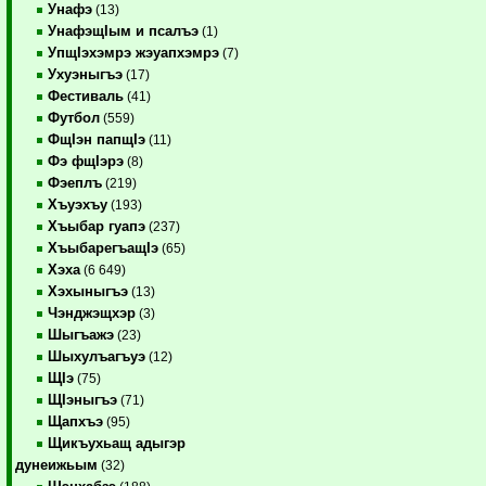
Унафэ
(13)
УнафэщIым и псалъэ
(1)
УпщIэхэмрэ жэуапхэмрэ
(7)
Ухуэныгъэ
(17)
Фестиваль
(41)
Футбол
(559)
ФщIэн папщIэ
(11)
Фэ фщIэрэ
(8)
Фэеплъ
(219)
Хъуэхъу
(193)
Хъыбар гуапэ
(237)
ХъыбарегъащIэ
(65)
Хэха
(6 649)
Хэхыныгъэ
(13)
Чэнджэщхэр
(3)
Шыгъажэ
(23)
Шыхулъагъуэ
(12)
ЩIэ
(75)
ЩIэныгъэ
(71)
Щапхъэ
(95)
Щикъухьащ адыгэр
дунеижьым
(32)