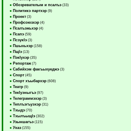
Обозревателым и псалъэ
(33)
Политикэ партхэр
(9)
Проект
(3)
Профсоюзхэр
(4)
Псалъэжьхэр
(4)
Псапэ
(59)
ПсэукIэ
(3)
Пшыхьхэр
(158)
ПщIэ
(13)
ПэкIухэр
(35)
Репортаж
(7)
Сабийхэм факъыхуеджэ
(3)
Спорт
(45)
Спорт хъыбархэр
(608)
Театр
(9)
ТекIуэныгъэ
(97)
Телеграммэхэр
(3)
Теплъэгъуэхэр
(31)
Тхыдэ
(70)
ТхылъыщIэ
(302)
Узыншагъэ
(115)
Указ
(155)