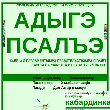
ФИФI ФЫМЫГЪЭПУД, ФИ IЕЙ ФЫМЫГЪЭПЩКIУ
АДЫГЭ
ПСАЛЪЭ
КъБР-м И ПАРЛАМЕНТЫМРЭ ПРАВИТЕЛЬСТВЭМРЭ Я ГАЗЕТ
ГАЗЕТА ПАРЛАМЕНТА И ПРАВИТЕЛЬСТВА КБР
Нэхъыщхьэхэр
Лэжьакlуэхэр
Тхыгъэхэр
Хъыбарегъащlэ
Тхыдэ
Дал Амир и махуэ
«
КъБР-м къикIуа щэнхабзэ
гъуэгуанэр
кабардинк