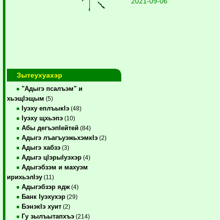
2021-09-06
Зытеухуахэр
"Адыгэ псалъэм" и
хьэщIэщым
(5)
Iуэху еплъыкIэ
(48)
Iуэху щхьэпэ
(10)
Абы дегъэпIейтей
(84)
Адыгэ лъагъуэжьхэмкIэ
(2)
Адыгэ хабзэ
(3)
Адыгэ цIэрыIуэхэр
(4)
Адыгэбзэм и махуэм
ирихьэлIэу
(11)
Адыгэбзэр ядж
(4)
Банк Iуэхухэр
(29)
БэнэкIэ хуит
(2)
Гу зылъытапхъэ
(214)