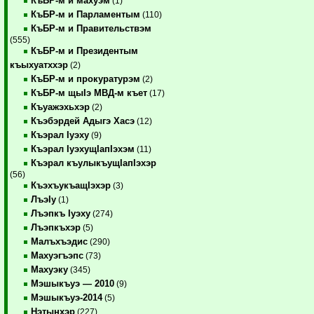
КъБР-м и махуэм
(1)
КъБР-м и Парламентым
(110)
КъБР-м и Правительствэм
(555)
КъБР-м и Президентым
къыхуатххэр
(2)
КъБР-м и прокуратурэм
(2)
КъБР-м щыIэ МВД-м къет
(17)
Къуажэхьхэр
(2)
Къэбэрдей Адыгэ Хасэ
(12)
Къэрал Iуэху
(9)
Къэрал IуэхущIапIэхэм
(11)
Къэрал къулыкъущIапIэхэр
(56)
КъэхъукъащIэхэр
(3)
ЛъэIу
(1)
Лъэпкъ Iуэху
(274)
Лъэпкъхэр
(5)
Малъхъэдис
(290)
Махуэгъэпс
(73)
Махуэку
(345)
Мэшыкъуэ — 2010
(9)
Мэшыкъуэ-2014
(5)
Нэтынхэр
(227)