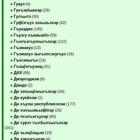
Гуауэ
(4)
ГукъэкIыжхэр
(29)
Гулъытэ
(30)
ГуфIэгъуэ зэхыхьэхэр
(42)
Гъуазджэ
(195)
Гъуэгу къежьапIэ
(59)
Гъэлъэгъуэныгъэхэр
(122)
Гъэмахуэ
(13)
Гъэмахуэ зыгъэпсэхугъуэ
(18)
Гъэсэныгъэ
(14)
ГъэщIэгъуэнщ
(31)
ДАХ
(69)
Джэрпэджэж
(9)
Дзюдо
(2)
Ди зэпыщIэныгъэхэр
(34)
Ди куейхэм
(1)
Ди къуэш республикэхэм
(177)
Ди нэхъыжьыфIхэр
(16)
Ди псэлъэгъухэр
(80)
Ди сурэт гъэтIылъыгъэхэр
(341)
Ди хьэщIэщым
(19)
Ди хэкуэгъухэр
(4)