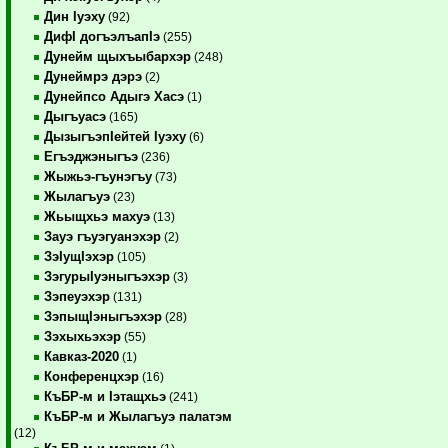
Дин Iуэху
(92)
ДифI догъэлъапIэ
(255)
Дунейм щыхъыбархэр
(248)
Дунеймрэ дэрэ
(2)
Дунейпсо Адыгэ Хасэ
(1)
Дыгъуасэ
(165)
ДызыгъэпIейтей Iуэху
(6)
Егъэджэныгъэ
(236)
Жыжьэ-гъунэгъу
(73)
Жылагъуэ
(23)
Жьыщхьэ махуэ
(13)
Зауэ гъуэгуанэхэр
(2)
ЗэIущIэхэр
(105)
ЗэгурыIуэныгъэхэр
(3)
Зэпеуэхэр
(131)
ЗэпыщIэныгъэхэр
(28)
Зэхыхьэхэр
(55)
Кавказ-2020
(1)
Конференцхэр
(16)
КъБР-м и Iэтащхьэ
(241)
КъБР-м и Жылагъуэ палатэм
(12)