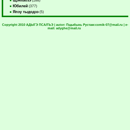
Щэнхабзэ
(188)
Юбилей
(377)
Япэу тыдодзэ
(5)
Copyright 2010 АДЫГЭ ПСАЛЪЭ | autor:
Пщыбыхь Рустам:
comik-07@mail.ru
| e-
mail:
adyghe@mail.ru