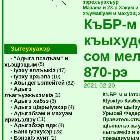
зэрехъуэхъур
Мазаем и 23-р Хэкум и
хъумакIуэм и махуэщ
КъБР-м
къыхуд
Зытеухуахэр
сом ме
"Адыгэ псалъэм" и
хьэщIэщым
(5)
870-рэ
Iуэху еплъыкIэ
(47)
Iуэху щхьэпэ
(10)
Абы дегъэпIейтей
(82)
2021-02-20
Адыгэ
КъБР-м и Iэта
лъагъуэжьхэмкIэ
(2)
Адыгэ хабзэ
КIуэкIуэ Казб
(3)
Адыгэ цIэрыIуэхэр
къалэм щыIэу
(4)
Адыгэбзэм и махуэм
Урысей Федер
ирихьэлIэу
(11)
Правительств
Адыгэбзэр ядж
(4)
щIыналъэ зы
Банк Iуэхухэр
(28)
ныгъэмкIэ и 
БэнэкIэ хуит
(2)
президиумым 