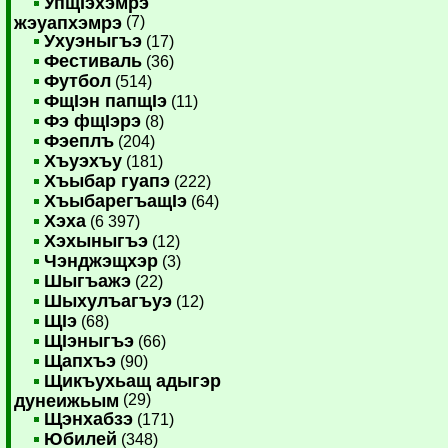
УпщIэхэмрэ
жэуапхэмрэ
(7)
Ухуэныгъэ
(17)
Фестиваль
(36)
Футбол
(514)
ФщIэн папщIэ
(11)
Фэ фщIэрэ
(8)
Фэеплъ
(204)
Хъуэхъу
(181)
Хъыбар гуапэ
(222)
ХъыбарегъащIэ
(64)
Хэха
(6 397)
Хэхыныгъэ
(12)
Чэнджэщхэр
(3)
Шыгъажэ
(22)
Шыхулъагъуэ
(12)
ЩIэ
(68)
ЩIэныгъэ
(66)
Щапхъэ
(90)
Щикъухьащ адыгэр
дунеижьым
(29)
Щэнхабзэ
(171)
Юбилей
(348)