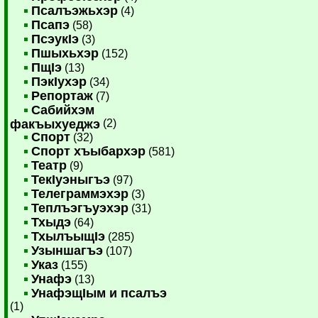
Псалъэжьхэр
(4)
Псапэ
(58)
ПсэукIэ
(3)
Пшыхьхэр
(152)
ПщIэ
(13)
ПэкIухэр
(34)
Репортаж
(7)
Сабийхэм
факъыхуеджэ
(2)
Спорт
(32)
Спорт хъыбархэр
(581)
Театр
(9)
ТекIуэныгъэ
(97)
Телеграммэхэр
(3)
Теплъэгъуэхэр
(31)
Тхыдэ
(64)
ТхылъыщIэ
(285)
Узыншагъэ
(107)
Указ
(155)
Унафэ
(13)
УнафэщIым и псалъэ
(1)