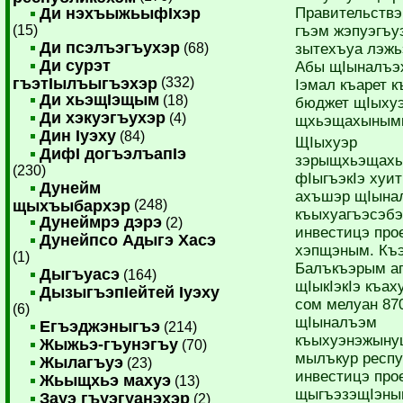
Ди нэхъыжьыфIхэр
Правительствэ
(15)
гъэм жэпуэгъу
Ди псэлъэгъухэр
(68)
зыте­хъуа лэжь
Ди сурэт
Абы щIынал
гъэтIылъыгъэхэр
(332)
Iэмал къарет к
Ди хьэщIэщым
(18)
бюджет щIыху
Ди хэкуэгъухэр
(4)
щхьэщахынымк
Дин Iуэху
(84)
ЩIыхуэр
ДифI догъэлъапIэ
зэрыщхьэщахы
(230)
фIыгъэкIэ хуит
Дунейм
ахъшэр щIына
щыхъыбархэр
(248)
къыхуагъэсэб
Дунеймрэ дэрэ
(2)
инвестицэ про
Дунейпсо Адыгэ Хасэ
хэпщэным. Къ
(1)
Балъкъэрым а
Дыгъуасэ
(164)
щIыкIэкIэ къа
ДызыгъэпIейтей Iуэху
сом мелуан 870
(6)
­щIыналъэм
Егъэджэныгъэ
(214)
къыхуэнэжыну
Жыжьэ-гъунэгъу
(70)
мылъкур респ
Жылагъуэ
(23)
инвестицэ про
Жьыщхьэ махуэ
(13)
щыгъэзэ­щIэн
Зауэ гъуэгуанэхэр
(2)