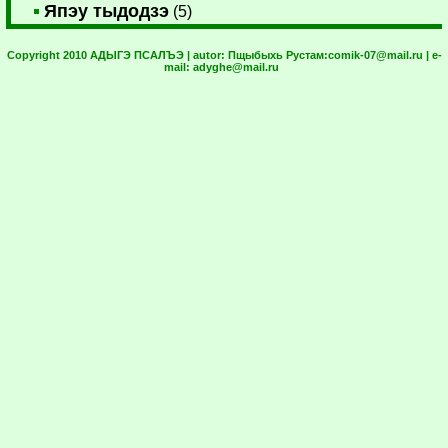
Япэу тыдодзэ
(5)
Copyright 2010 АДЫГЭ ПСАЛЪЭ | autor:
Пщыбыхь Рустам:
comik-07@mail.ru
| e-
mail:
adyghe@mail.ru