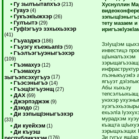
Гу зылъытапхъэ
(213)
Хуснуллин Ма
Гуауэ
(4)
видеоконфер
ГукъэкIыжхэр
(26)
зэпыщIэныгъ
Гулъытэ
(29)
тету мазаем и
ГуфIэгъуэ зэхыхьэхэр
иригъэкIуэкIа
(41)
Гъуазджэ
(186)
ЗэIущIэм щых
Гъуэгу къежьапIэ
(59)
инвестицэ про
Гъэлъэгъуэныгъэхэр
щIыналъэхэм
(109)
зэрыщагъэзащI
Гъэмахуэ
(12)
инфраструктур
Гъэмахуэ
лъэныкъуэкIэ 
зыгъэпсэхугъуэ
(17)
ягъуэт дэIэпы
Гъэсэныгъэ
(14)
Абы хыхьэу
ГъэщIэгъуэнщ
(27)
тепсэлъыхьащ
ДАХ
(69)
унэхэр ухуэны
Джэрпэджэж
(9)
хуэгъэхьэзыр
Дзюдо
(2)
ехьэлIа Iуэхух
Ди зэпыщIэныгъэхэр
мурадхэм хуэу
(33)
къащта щIыху
Ди куейхэм
(1)
зэрыщхьэщах 
Ди къуэш
Зи гугъу ящIар
республикэхэм
(176)