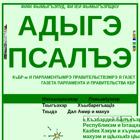
ФИФI ФЫМЫГЪЭПУД, ФИ IЕЙ ФЫМЫГЪЭПЩКIУ
АДЫГЭ
ПСАЛЪЭ
КъБР-м И ПАРЛАМЕНТЫМРЭ ПРАВИТЕЛЬСТВЭМРЭ Я ГАЗЕТ
ГАЗЕТА ПАРЛАМЕНТА И ПРАВИТЕЛЬСТВА КБР
Нэхъыщхьэхэр
Лэжьакlуэхэр
Тхыгъэхэр
Хъыбарегъащlэ
Тхыдэ
Дал Амир и махуэ
«
Къэбэрдей-Балъкъэ
Республикэм и Iэтащхь
Казбек Хэкум и хъумак
махуэм и щIыхькIэ цI