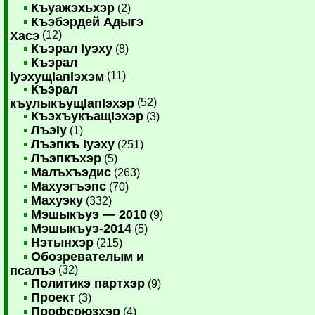
Къуажэхьхэр
(2)
Къэбэрдей Адыгэ
Хасэ
(12)
Къэрал Iуэху
(8)
Къэрал
IуэхущIапIэхэм
(11)
Къэрал
къулыкъущIапIэхэр
(52)
КъэхъукъащIэхэр
(3)
ЛъэIу
(1)
Лъэпкъ Iуэху
(251)
Лъэпкъхэр
(5)
Малъхъэдис
(263)
Махуэгъэпс
(70)
Махуэку
(332)
Мэшыкъуэ — 2010
(9)
Мэшыкъуэ-2014
(5)
Нэтынхэр
(215)
Обозревателым и
псалъэ
(32)
Политикэ партхэр
(9)
Проект
(3)
Профсоюзхэр
(4)