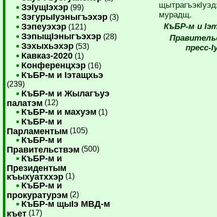
щытрагъэкIуэд
ЗэIущIэхэр
(99)
мурадщ.
ЗэгурыIуэныгъэхэр
(3)
Зэпеуэхэр
КъБР-м и Iэ
(121)
ЗэпыщIэныгъэхэр
(28)
Правитель
Зэхыхьэхэр
(53)
пресс-I
Кавказ-2020
(1)
Конференцхэр
(16)
КъБР-м и Iэтащхьэ
(239)
КъБР-м и Жылагъуэ
палатэм
(12)
КъБР-м и махуэм
(1)
КъБР-м и
Парламентым
(105)
КъБР-м и
Правительствэм
(500)
КъБР-м и
Президентым
къыхуатххэр
(1)
КъБР-м и
прокуратурэм
(2)
КъБР-м щыIэ МВД-м
къет
(17)