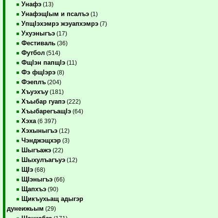
Унафэ
(13)
УнафэщIым и псалъэ
(1)
УпщIэхэмрэ жэуапхэмрэ
(7)
Ухуэныгъэ
(17)
Фестиваль
(36)
Футбол
(514)
ФщIэн папщIэ
(11)
Фэ фщIэрэ
(8)
Фэеплъ
(204)
Хъуэхъу
(181)
Хъыбар гуапэ
(222)
ХъыбарегъащIэ
(64)
Хэха
(6 397)
Хэхыныгъэ
(12)
Чэнджэщхэр
(3)
Шыгъажэ
(22)
Шыхулъагъуэ
(12)
ЩIэ
(68)
ЩIэныгъэ
(66)
Щапхъэ
(90)
Щикъухьащ адыгэр
дунеижьым
(29)