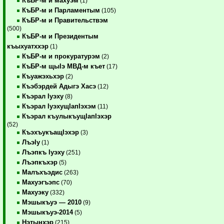
КъБР-м и махуэм
(1)
КъБР-м и Парламентым
(105)
КъБР-м и Правительствэм
(500)
КъБР-м и Президентым
къыхуатххэр
(1)
КъБР-м и прокуратурэм
(2)
КъБР-м щыIэ МВД-м къет
(17)
Къуажэхьхэр
(2)
Къэбэрдей Адыгэ Хасэ
(12)
Къэрал Iуэху
(8)
Къэрал IуэхущIапIэхэм
(11)
Къэрал къулыкъущIапIэхэр
(52)
КъэхъукъащIэхэр
(3)
ЛъэIу
(1)
Лъэпкъ Iуэху
(251)
Лъэпкъхэр
(5)
Малъхъэдис
(263)
Махуэгъэпс
(70)
Махуэку
(332)
Мэшыкъуэ — 2010
(9)
Мэшыкъуэ-2014
(5)
Нэтынхэр
(215)