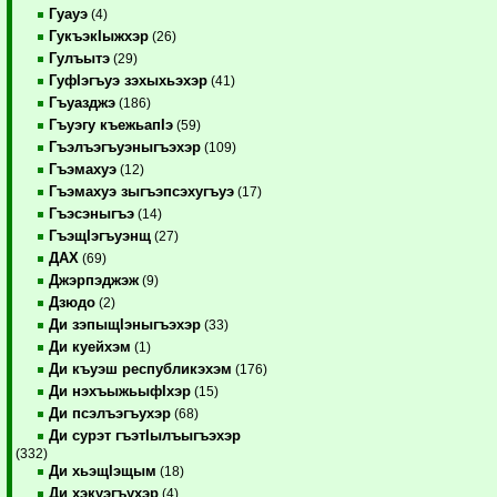
Гуауэ
(4)
ГукъэкIыжхэр
(26)
Гулъытэ
(29)
ГуфIэгъуэ зэхыхьэхэр
(41)
Гъуазджэ
(186)
Гъуэгу къежьапIэ
(59)
Гъэлъэгъуэныгъэхэр
(109)
Гъэмахуэ
(12)
Гъэмахуэ зыгъэпсэхугъуэ
(17)
Гъэсэныгъэ
(14)
ГъэщIэгъуэнщ
(27)
ДАХ
(69)
Джэрпэджэж
(9)
Дзюдо
(2)
Ди зэпыщIэныгъэхэр
(33)
Ди куейхэм
(1)
Ди къуэш республикэхэм
(176)
Ди нэхъыжьыфIхэр
(15)
Ди псэлъэгъухэр
(68)
Ди сурэт гъэтIылъыгъэхэр
(332)
Ди хьэщIэщым
(18)
Ди хэкуэгъухэр
(4)