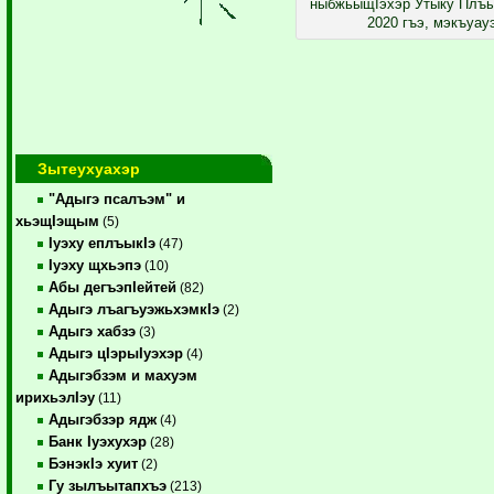
ныбжьыщIэхэр Утыку Плъы
2020 гъэ, мэкъуау
Зытеухуахэр
"Адыгэ псалъэм" и
хьэщIэщым
(5)
Iуэху еплъыкIэ
(47)
Iуэху щхьэпэ
(10)
Абы дегъэпIейтей
(82)
Адыгэ лъагъуэжьхэмкIэ
(2)
Адыгэ хабзэ
(3)
Адыгэ цIэрыIуэхэр
(4)
Адыгэбзэм и махуэм
ирихьэлIэу
(11)
Адыгэбзэр ядж
(4)
Банк Iуэхухэр
(28)
БэнэкIэ хуит
(2)
Гу зылъытапхъэ
(213)