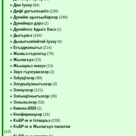
Дин Iуэху
(84)
ДифI догъэлъапIэ
(230)
Дунейм щыхъыбархэр
(248)
Дунеймрэ дэрэ
(2)
Дунейпсо Адыгэ Хасэ
(1)
Дыгъуасэ
(164)
ДызыгъэпIейтей Iуэху
(6)
Егъэджэныгъэ
(214)
Жыжьэ-гъунэгъу
(70)
Жылагъуэ
(23)
Жьыщхьэ махуэ
(13)
Зауэ гъуэгуанэхэр
(2)
ЗэIущIэхэр
(99)
ЗэгурыIуэныгъэхэр
(3)
Зэпеуэхэр
(121)
ЗэпыщIэныгъэхэр
(28)
Зэхыхьэхэр
(53)
Кавказ-2020
(1)
Конференцхэр
(16)
КъБР-м и Iэтащхьэ
(239)
КъБР-м и Жылагъуэ палатэм
(12)