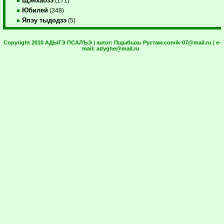
Щэнхабзэ
(171)
Юбилей
(348)
Япэу тыдодзэ
(5)
Copyright 2010 АДЫГЭ ПСАЛЪЭ | autor:
Пщыбыхь Рустам:
comik-07@mail.ru
| e-
mail:
adyghe@mail.ru