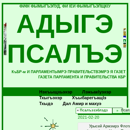
ФИФI ФЫМЫГЪЭПУД, ФИ IЕЙ ФЫМЫГЪЭПЩКIУ
АДЫГЭ
ПСАЛЪЭ
КъБР-м И ПАРЛАМЕНТЫМРЭ ПРАВИТЕЛЬСТВЭМРЭ Я ГАЗЕТ
ГАЗЕТА ПАРЛАМЕНТА И ПРАВИТЕЛЬСТВА КБР
Нэхъыщхьэхэр
Лэжьакlуэхэр
Тхыгъэхэр
Хъыбарегъащlэ
Тхыдэ
Дал Амир и махуэ
«
Псалъэзэблэдз
Псапэ
2021-02-20
Урысей Армэмрэ Флот