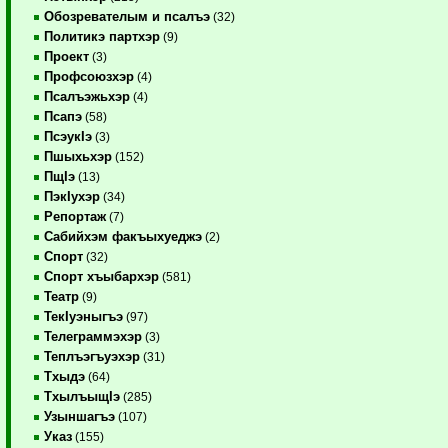
Обозревателым и псалъэ
(32)
Политикэ партхэр
(9)
Проект
(3)
Профсоюзхэр
(4)
Псалъэжьхэр
(4)
Псапэ
(58)
ПсэукIэ
(3)
Пшыхьхэр
(152)
ПщIэ
(13)
ПэкIухэр
(34)
Репортаж
(7)
Сабийхэм факъыхуеджэ
(2)
Спорт
(32)
Спорт хъыбархэр
(581)
Театр
(9)
ТекIуэныгъэ
(97)
Телеграммэхэр
(3)
Теплъэгъуэхэр
(31)
Тхыдэ
(64)
ТхылъыщIэ
(285)
Узыншагъэ
(107)
Указ
(155)