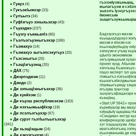
гъэзэкIуэжынырщ,
Гуауэ
(4)
жылагъуэм и сэбэ
ГукъэкIыжхэр
(33)
зыхэлъ Iуэхугъуэх
бизнесым
Гулъытэ
(34)
зыщегъэужьынырщ
ГуфIэгъуэ зэхыхьэхэр
(43)
Гъуазджэ
(237)
Бадзэуэгъуэ мазэм
Гъуэгу къежьапIэ
(60)
къыщыщIэдзауэ жэпу
Гъэлъэгъуэныгъэхэр
(166)
мазэм и кIэхэм нэс
Гъэмахуэ
(14)
къызэщIиубыдэу екIуэ
зэпеуэм и утыку кър
Гъэмахуэ зыгъэпсэхугъуэ
(20)
щIыпIэ экономикэм
Гъэсэныгъэ
(20)
зегъэужьыным хуэун
проект куэд. Абыхэм 
ГъэщIэгъуэнщ
(35)
хэплъащ Къанокъуэ 
ДАХ
(75)
пашэ эксперт гуп щхь
лэжьыгъэ нэхъыфIхэ
Джэрпэджэж
(11)
къыхагъэбелджылык
Дзюдо
(2)
лIэужьыгъуищу зэщх
Ди зэпыщIэныгъэхэр
(36)
ягъэува грантхэр
зыхуагъэфэщахэри н
Ди куейхэм
(1)
къащIащ.
Ди къуэш республикэхэм
(183)
«Start UP 5642» про
Ди нэхъыжьыфIхэр
(19)
кърикIуахэр мы маху
хэIущIыIу щащIащ Н
Ди псэлъэгъухэр
(97)
«Синдика» интур-хь
Ди сурэт гъэтIылъыгъэхэр
конференцхэр щекIуэ
(341)
хэт пэшышхуэм. Абы
ирагъэблэгъащ зэпе
Ди хьэщIэщым
(24)
къыхэжаныкIа ди хэку
Ди хэкуэгъухэр
(4)