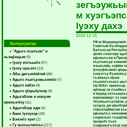
зегъэужь
м хуэгъэпс
Iуэху дахэ
2020-12-15
УФ-м ФедерацэмкIэ
Зытеухуахэр
Советым Къэбэрде
Балъкъэр Республи
"Адыгэ псалъэм" и
цIэкIэ сенатору щыI
хьэщIэщым
(5)
щIыналъэм и Прези
къулыкъур зэманкI
Iуэху еплъыкIэ
(57)
езыхьэкIа, зэфIих 
Iуэху щхьэпэ
(13)
IуэхуфIхэмкIэ цIэры
хэкуэгъу Къанокъу
Абы дегъэпIейтей
(89)
гъэмахуэ кIуам
Адыгэ лъагъуэжьхэмкIэ
(7)
къыхилъхьауэ щыта
Адыгэ хабзэ
(9)
Up 5642» проектыр.
щIэныр зи лъабжьэ 
Адыгэ цIэрыIуэхэр
(4)
и мурад нэхъыщхь
Адыгэбзэм и махуэм
коронавирус уз зэр
лIэужьыгъуэщIэм, д
ирихьэлIэу
(11)
хуэдэу, ди щIыпIэри
Адыгэбзэр ядж
(4)
зэрызэщIищтам къы
щIыналъэ экономи
Банк Iуэхухэр
(29)
социальнэ гъащIэм
БэнэкIэ хуит
(2)
щыщыIэ хъуа
Гу зылъытапхъэ
(217)
хэщIыныгъэхэр зэр