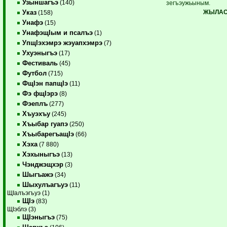
Узыншагъэ
(140)
зегъэужьыным.
ЖЫЛАСЭ
Указ
(158)
Унафэ
(15)
УнафэщIым и псалъэ
(1)
УпщIэхэмрэ жэуапхэмрэ
(7)
Ухуэныгъэ
(17)
Фестиваль
(45)
Футбол
(715)
ФщIэн папщIэ
(11)
Фэ фщIэрэ
(8)
Фэеплъ
(277)
Хъуэхъу
(245)
Хъыбар гуапэ
(250)
ХъыбарегъащIэ
(66)
Хэха
(7 880)
Хэхыныгъэ
(13)
Чэнджэщхэр
(3)
Шыгъажэ
(34)
Шыхулъагъуэ
(11)
ЩIалъэгъуэ (1)
ЩIэ
(83)
ЩIэблэ (3)
ЩIэныгъэ
(75)