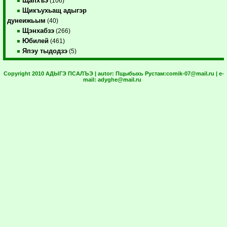
Щапхъэ
(106)
Щикъухьащ адыгэр
дунеижьым
(40)
Щэнхабзэ
(266)
Юбилей
(461)
Япэу тыдодзэ
(5)
Copyright 2010 АДЫГЭ ПСАЛЪЭ | autor:
Пщыбыхь Рустам:
comik-07@mail.ru
| e-
mail:
adyghe@mail.ru