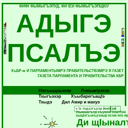
ФИФI ФЫМЫГЪЭПУД, ФИ IЕЙ ФЫМЫГЪЭПЩКIУ
АДЫГЭ
ПСАЛЪЭ
КъБР-м И ПАРЛАМЕНТЫМРЭ ПРАВИТЕЛЬСТВЭМРЭ Я ГАЗЕТ
ГАЗЕТА ПАРЛАМЕНТА И ПРАВИТЕЛЬСТВА КБР
Нэхъыщхьэхэр
Лэжьакlуэхэр
Тхыгъэхэр
Хъыбарегъащlэ
Тхыдэ
Дал Амир и махуэ
«
Iэ тедзэгъуэр йокIуэкI
Узыншагъэр хъумэн IэнатIэм
зыщIэгъэкъуэныр псом япэ и
Ди щIынал