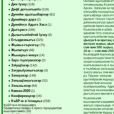
Онлайн щытыкIэм ит
Дин Iуэху
(118)
хэлэжьыхьащ Къано
Арсен. Зэпеуэм зи п
ДифI догъэлъапIэ
(319)
нэхъыфIу къыщалъы
Дунейм щыхъыбархэр
(82)
хуагъэфэща саугъэт
щыхьэт техъуэ тхыл
Дунеймрэ дэрэ
(2)
дэIэпыкъуэгъуу щIып
Дунейпсо Адыгэ Хасэ
(1)
щиIэхэм Iэрагъэхьэж
Къанокъуэм и цIэкIэ.
Дыгъуасэ
(166)
щIыкIэм тету зэхуэс
ДызыгъэпIейтей Iуэху
(6)
щагъэлъэпIахэм ящ
Егъэджэныгъэ
(325)
цIыхуи 6-м иратащ 
мелуан зырыз, цIых
Жыжьэ-гъунэгъу
(75)
сом мин 500 зырыз,
Жылагъуэ
(48)
10-м — сом мин 250
Къэбэрдей-Балъкъэ
Жьыщхьэ махуэ
(14)
хьэрычэтыщIэ Iэнат
Зауэ гъуэгуанэхэр
(2)
зыщегъэужьыным пс
хьэлъхьэныгъэу а зы 
ЗэIущIэхэр
(142)
и лъабжьэу халъхьа
ЗэгурыIуэныгъэхэр
(3)
зэхэту мэхъу сом ме
Зэпеуэхэр
(149)
рэ. Проект зэпеуэм
щытекIуахэм ящыщу
ЗэпыщIэныгъэхэр
(32)
цIыхуитIым ахъшэр
Зэхыхьэхэр
(64)
къаIэрыхьакIэщ. Адр
грантыр къыхахыф
Кавказ-2020
(1)
дыгъэгъазэ мазэм и кI
Конференцхэр
(16)
Къанокъуэм
КъБР-м и Iэтащхьэ
(258)
къызэрыхигъэщамкIэ
КъБР-м и Iэтащхьэмрэ
жагъуэ зэрыхъущи, п
Правительствэмрэ я пресс-IэухущIапIэм
зэхьэзэхуэм хэтахэм 
къызэритамкIэ (18)
щытекIуахэм ящыщ з