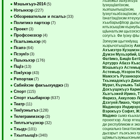
лъабжьэ зыхуэхъуа
Мэшыкъуэ-2014
(5)
IуэхущIапIэхэм,
хьэпшыпыщIэхэм,
Нэтынхэр
(227)
IуэхутхьэбзэщIэхэм, 
Обозревателым и псалъэ
(33)
IэнатIэщIэхэм ятеуху
хъыбарыфIхэр дызы
Политикэ партхэр
(7)
илъэсыщIэм къриубы
Проект
(3)
щIыналъэм щызэхэс
Профсоюзхэр
(4)
согугъэ. Фи Iуэху фIы
Зэпеуэм щытекIуащ
Псалъэжьхэр
(4)
хьэрычэтыщIэхэу
Ах
Псапэ
(64)
Ахъмэтрэ Куэшмэн 
ПсэукIэ
(3)
Думэн Мухьэрбий,
ФатIимэ, БищIо БетI
Пшыхьхэр
(176)
Артуррэ Абазэ Къа
ПщIэ
(13)
Мэшыкъуэ Астемыр
Астемыр, Нэзрэн Н
ПэкIухэр
(43)
Мамхэгъ Рузаннэрэ
Репортаж
(7)
Тхьэмадокъуэ Дианэ
Мурат, Къуныжь Та
Сабийхэм факъыхуеджэ
(3)
Дохъущокъуэ Карин
Спорт
(115)
Хьэгъэжей Иринэ, 
Спорт хъыбархэр
(637)
Фаризэ, Аккуловэ Л
Дзэгуей Лианэ, Чэр
Театр
(11)
Мадинэрэ Индирэрэ
ТекIуэныгъэ
(128)
Вэрокъуэ Софят, 
Мадинэ
сымэ къыха
Телеграммэхэр
(3)
проектхэр. Ахэр ят
Теплъэгъуэхэр
(32)
ди республикэм и эк
социальнэ IэнатIэхэ
Тхыдэ
(101)
дызэрыт лъэхъэнэ г
ТхылъыщIэ
(340)
щIэмыгъэужьыхэным,