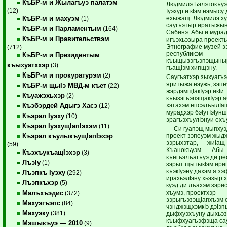
КъБР-м и Жылагъуэ палатэм
Людмилэ Бэлэтокъуэ 
(12)
Iуэхур и кIэм нэмысу
ехыжащ. Людмилэ х
КъБР-м и махуэм
(1)
саугъэтыр иратыжы
КъБР-м и Парламентым
(164)
Сабинэ. Абы и мура
КъБР-м и Правительствэм
игъэхьэзыра проект
Этнографие музей зэ
(712)
республикэм
КъБР-м и Президентым
къыщызэгъэпэщыны
къыхуатххэр
(3)
гъащIэм хипщэну.
КъБР-м и прокуратурэм
(2)
Саугъэтхэр зыхуагъ
яритыжа нэужь, зэпе
КъБР-м щыIэ МВД-м къет
(22)
жэрдэмщIакIуэр икIи
Къуажэхьхэр
(2)
къызэгъэпэщакIуэр 
хэтахэм епсэлъылIащ
Къэбэрдей Адыгэ Хасэ
(12)
мурадхэр бэIутIэIунш
Къэрал Iуэху
(10)
зрагъэхъулIэнуи ехъ
Къэрал IуэхущIапIэхэм
(11)
— Си гуапэщ мыпхуэ
проект зэпеуэм жыд
Къэрал къулыкъущIапIэхэр
зэрыхэтар, — жиIащ
(59)
Къанокъуэм. — Абы
КъэхъукъащIэхэр
(3)
къегъэлъагъуэ ди ре
ЛъэIу
(1)
зэрыт щытыкIэм ириг
къэкIуэну дахэм я зэф
Лъэпкъ Iуэху
(292)
ирахьэлIэну хьэзыр х
Лъэпкъхэр
(5)
куэд ди лъахэм зэри
хъумэ, проектхэр
Малъхъэдис
(372)
зэрыгъэзэщIапхъэм е
Махуэгъэпс
(84)
чэнджэщхэмкIэ дэIэп
Махуэку
(381)
дыфхуэхъуну дыхьэ
къыфхуагъэфэща сау
Мэшыкъуэ — 2010
(9)