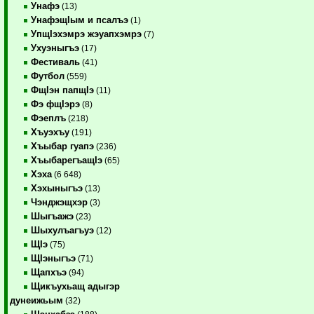
Унафэ
(13)
УнафэщIым и псалъэ
(1)
УпщIэхэмрэ жэуапхэмрэ
(7)
Ухуэныгъэ
(17)
Фестиваль
(41)
Футбол
(559)
ФщIэн папщIэ
(11)
Фэ фщIэрэ
(8)
Фэеплъ
(218)
Хъуэхъу
(191)
Хъыбар гуапэ
(236)
ХъыбарегъащIэ
(65)
Хэха
(6 648)
Хэхыныгъэ
(13)
Чэнджэщхэр
(3)
Шыгъажэ
(23)
Шыхулъагъуэ
(12)
ЩIэ
(75)
ЩIэныгъэ
(71)
Щапхъэ
(94)
Щикъухьащ адыгэр
дунеижьым
(32)