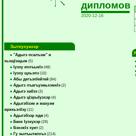
дипломов
2020-12-16
Зытеухуахэр
"Адыгэ псалъэм" и
хьэщIэщым
(5)
Iуэху еплъыкIэ
(48)
Iуэху щхьэпэ
(10)
Абы дегъэпIейтей
(84)
Адыгэ лъагъуэжьхэмкIэ
(2)
Адыгэ хабзэ
(3)
Адыгэ цIэрыIуэхэр
(4)
Адыгэбзэм и махуэм
ирихьэлIэу
(11)
Адыгэбзэр ядж
(4)
Банк Iуэхухэр
(29)
БэнэкIэ хуит
(2)
Гу зылъытапхъэ
(214)