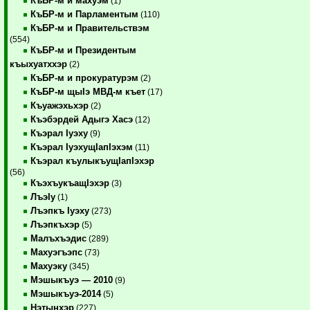
КъБР-м и махуэм
(1)
КъБР-м и Парламентым
(110)
КъБР-м и Правительствэм
(554)
КъБР-м и Президентым
къыхуатххэр
(2)
КъБР-м и прокуратурэм
(2)
КъБР-м щыIэ МВД-м къет
(17)
Къуажэхьхэр
(2)
Къэбэрдей Адыгэ Хасэ
(12)
Къэрал Iуэху
(9)
Къэрал IуэхущIапIэхэм
(11)
Къэрал къулыкъущIапIэхэр
(56)
КъэхъукъащIэхэр
(3)
ЛъэIу
(1)
Лъэпкъ Iуэху
(273)
Лъэпкъхэр
(5)
Малъхъэдис
(289)
Махуэгъэпс
(73)
Махуэку
(345)
Мэшыкъуэ — 2010
(9)
Мэшыкъуэ-2014
(5)
Нэтынхэр
(227)