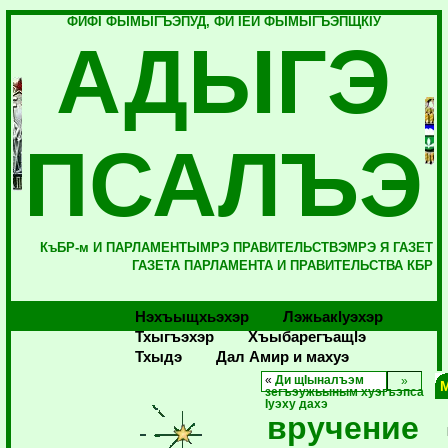
ФИФI ФЫМЫГЪЭПУД, ФИ IЕЙ ФЫМЫГЪЭПЩКIУ
АДЫГЭ
ПСАЛЪЭ
КъБР-м И ПАРЛАМЕНТЫМРЭ ПРАВИТЕЛЬСТВЭМРЭ Я ГАЗЕТ
ГАЗЕТА ПАРЛАМЕНТА И ПРАВИТЕЛЬСТВА КБР
Нэхъыщхьэхэр
Лэжьакlуэхэр
Тхыгъэхэр
Хъыбарегъащlэ
Тхыдэ
Дал Амир и махуэ
«
Ди щIыналъэм
зегъэужьыным хуэгъэпса
Iуэху дахэ
вручение