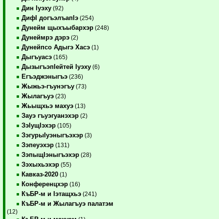
Дин Iуэху
(92)
ДифI догъэлъапIэ
(254)
Дунейм щыхъыбархэр
(248)
Дунеймрэ дэрэ
(2)
Дунейпсо Адыгэ Хасэ
(1)
Дыгъуасэ
(165)
ДызыгъэпIейтей Iуэху
(6)
Егъэджэныгъэ
(236)
Жыжьэ-гъунэгъу
(73)
Жылагъуэ
(23)
Жьыщхьэ махуэ
(13)
Зауэ гъуэгуанэхэр
(2)
ЗэIущIэхэр
(105)
ЗэгурыIуэныгъэхэр
(3)
Зэпеуэхэр
(131)
ЗэпыщIэныгъэхэр
(28)
Зэхыхьэхэр
(55)
Кавказ-2020
(1)
Конференцхэр
(16)
КъБР-м и Iэтащхьэ
(241)
КъБР-м и Жылагъуэ палатэм
(12)