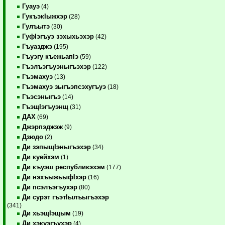
Гуауэ
(4)
ГукъэкIыжхэр
(28)
Гулъытэ
(30)
ГуфIэгъуэ зэхыхьэхэр
(42)
Гъуазджэ
(195)
Гъуэгу къежьапIэ
(59)
Гъэлъэгъуэныгъэхэр
(122)
Гъэмахуэ
(13)
Гъэмахуэ зыгъэпсэхугъуэ
(18)
Гъэсэныгъэ
(14)
ГъэщIэгъуэнщ
(31)
ДАХ
(69)
Джэрпэджэж
(9)
Дзюдо
(2)
Ди зэпыщIэныгъэхэр
(34)
Ди куейхэм
(1)
Ди къуэш республикэхэм
(177)
Ди нэхъыжьыфIхэр
(16)
Ди псэлъэгъухэр
(80)
Ди сурэт гъэтIылъыгъэхэр
(341)
Ди хьэщIэщым
(19)
Ди хэкуэгъухэр
(4)