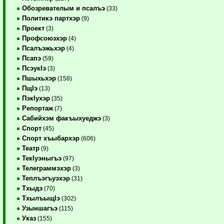
Обозревателым и псалъэ
(33)
Политикэ партхэр
(9)
Проект
(3)
Профсоюзхэр
(4)
Псалъэжьхэр
(4)
Псапэ
(59)
ПсэукIэ
(3)
Пшыхьхэр
(158)
ПщIэ
(13)
ПэкIухэр
(35)
Репортаж
(7)
Сабийхэм факъыхуеджэ
(3)
Спорт
(45)
Спорт хъыбархэр
(606)
Театр
(9)
ТекIуэныгъэ
(97)
Телеграммэхэр
(3)
Теплъэгъуэхэр
(31)
Тхыдэ
(70)
ТхылъыщIэ
(302)
Узыншагъэ
(115)
Указ
(155)