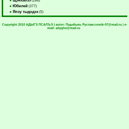
Щэнхабзэ
(188)
Юбилей
(377)
Япэу тыдодзэ
(5)
Copyright 2010 АДЫГЭ ПСАЛЪЭ | autor:
Пщыбыхь Рустам:
comik-07@mail.ru
| e-
mail:
adyghe@mail.ru