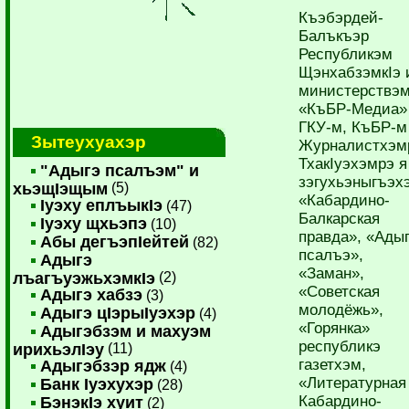
Къэбэрдей-
Балъкъэр
Республикэм
ЩэнхабзэмкIэ 
министерствэм
«КъБР-Медиа»
ГКУ-м, КъБР-м
Зытеухуахэр
Журналистхэм
ТхакIуэхэмрэ я
"Адыгэ псалъэм" и
зэгухьэныгъэх
хьэщIэщым
(5)
«Кабардино-
Iуэху еплъыкIэ
(47)
Балкарская
Iуэху щхьэпэ
(10)
правда», «Ады
Абы дегъэпIейтей
(82)
псалъэ»,
Адыгэ
«Заман»,
лъагъуэжьхэмкIэ
(2)
«Советская
Адыгэ хабзэ
(3)
молодёжь»,
Адыгэ цIэрыIуэхэр
(4)
«Горянка»
Адыгэбзэм и махуэм
республикэ
ирихьэлIэу
(11)
газетхэм,
Адыгэбзэр ядж
(4)
«Литературная
Банк Iуэхухэр
(28)
Кабардино-
БэнэкIэ хуит
(2)