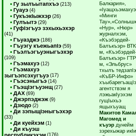
Балкария»,
Гу зылъытапхъэ
(213)
«Iуащхьэмахуэ
Гуауэ
(4)
«Минги
ГукъэкIыжхэр
(26)
Тау»,«Солнышк
Гулъытэ
(29)
«Нур», «Нюр»
ГуфIэгъуэ зэхыхьэхэр
журналхэм,
(41)
Гъуазджэ
«Къэбэрдей-
(186)
Гъуэгу къежьапIэ
Балъкъэр» ВТК
(59)
Гъэлъэгъуэныгъэхэр
м, «Къэбэрдей
(109)
Балъкъэр» ГТР
Гъэмахуэ
(12)
м, «Эльбрус»
Гъэмахуэ
тхылъ тедзапI
зыгъэпсэхугъуэ
(17)
«КъБР-Инфо»
Гъэсэныгъэ
(14)
хъыбарегъащI
ГъэщIэгъуэнщ
(27)
агентствэм я
ДАХ
(69)
лэжьакIуэхэм
Джэрпэджэж
(9)
гущIыхьэ
Дзюдо
(2)
ящыхъуащ
Ди зэпыщIэныгъэхэр
Макитов Кама
(33)
Магомед и
Ди куейхэм
(1)
къуэр
дунейм
Ди къуэш
зэрехыжар икI
республикэхэм
(176)