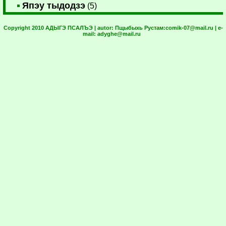
Япэу тыдодзэ
(5)
Copyright 2010 АДЫГЭ ПСАЛЪЭ | autor:
Пщыбыхь Рустам:
comik-07@mail.ru
| e-
mail:
adyghe@mail.ru