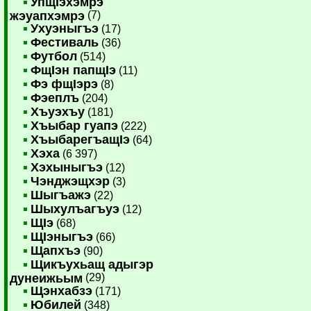
УпщIэхэмрэ
жэуапхэмрэ
(7)
Ухуэныгъэ
(17)
Фестиваль
(36)
Футбол
(514)
ФщIэн папщIэ
(11)
Фэ фщIэрэ
(8)
Фэеплъ
(204)
Хъуэхъу
(181)
Хъыбар гуапэ
(222)
ХъыбарегъащIэ
(64)
Хэха
(6 397)
Хэхыныгъэ
(12)
Чэнджэщхэр
(3)
Шыгъажэ
(22)
Шыхулъагъуэ
(12)
ЩIэ
(68)
ЩIэныгъэ
(66)
Щапхъэ
(90)
Щикъухьащ адыгэр
дунеижьым
(29)
Щэнхабзэ
(171)
Юбилей
(348)