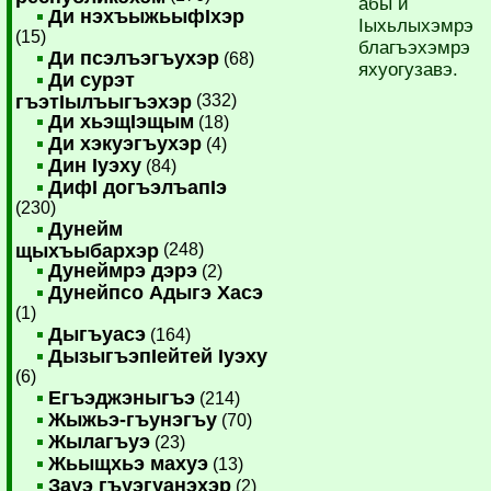
абы и
Ди нэхъыжьыфIхэр
Iыхьлыхэмрэ
(15)
благъэхэмрэ
Ди псэлъэгъухэр
(68)
яхуогузавэ.
Ди сурэт
гъэтIылъыгъэхэр
(332)
Ди хьэщIэщым
(18)
Ди хэкуэгъухэр
(4)
Дин Iуэху
(84)
ДифI догъэлъапIэ
(230)
Дунейм
щыхъыбархэр
(248)
Дунеймрэ дэрэ
(2)
Дунейпсо Адыгэ Хасэ
(1)
Дыгъуасэ
(164)
ДызыгъэпIейтей Iуэху
(6)
Егъэджэныгъэ
(214)
Жыжьэ-гъунэгъу
(70)
Жылагъуэ
(23)
Жьыщхьэ махуэ
(13)
Зауэ гъуэгуанэхэр
(2)