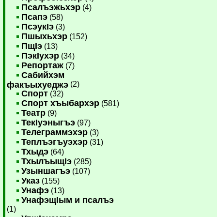
Псалъэжьхэр
(4)
Псапэ
(58)
ПсэукIэ
(3)
Пшыхьхэр
(152)
ПщIэ
(13)
ПэкIухэр
(34)
Репортаж
(7)
Сабийхэм
факъыхуеджэ
(2)
Спорт
(32)
Спорт хъыбархэр
(581)
Театр
(9)
ТекIуэныгъэ
(97)
Телеграммэхэр
(3)
Теплъэгъуэхэр
(31)
Тхыдэ
(64)
ТхылъыщIэ
(285)
Узыншагъэ
(107)
Указ
(155)
Унафэ
(13)
УнафэщIым и псалъэ
(1)