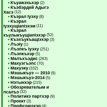
Къуажэхьхэр
(2)
Къэбэрдей Адыгэ
Хасэ
(12)
Къэрал Iуэху
(8)
Къэрал
IуэхущIапIэхэм
(11)
Къэрал
къулыкъущIапIэхэр
(52)
КъэхъукъащIэхэр
(3)
ЛъэIу
(1)
Лъэпкъ Iуэху
(251)
Лъэпкъхэр
(5)
Малъхъэдис
(263)
Махуэгъэпс
(70)
Махуэку
(332)
Мэшыкъуэ — 2010
(9)
Мэшыкъуэ-2014
(5)
Нэтынхэр
(215)
Обозревателым и
псалъэ
(32)
Политикэ партхэр
(9)
Проект
(3)
Профсоюзхэр
(4)