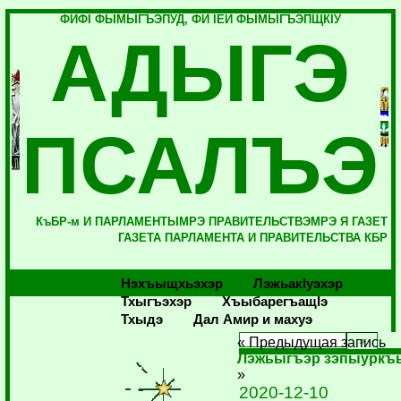
ФИФI ФЫМЫГЪЭПУД, ФИ IЕЙ ФЫМЫГЪЭПЩКIУ
АДЫГЭ
ПСАЛЪЭ
КъБР-м И ПАРЛАМЕНТЫМРЭ ПРАВИТЕЛЬСТВЭМРЭ Я ГАЗЕТ
ГАЗЕТА ПАРЛАМЕНТА И ПРАВИТЕЛЬСТВА КБР
Нэхъыщхьэхэр
Лэжьакlуэхэр
Тхыгъэхэр
Хъыбарегъащlэ
Тхыдэ
Дал Амир и махуэ
« Предыдущая запись
Лэжьыгъэр зэпыуркъ
»
2020-12-10