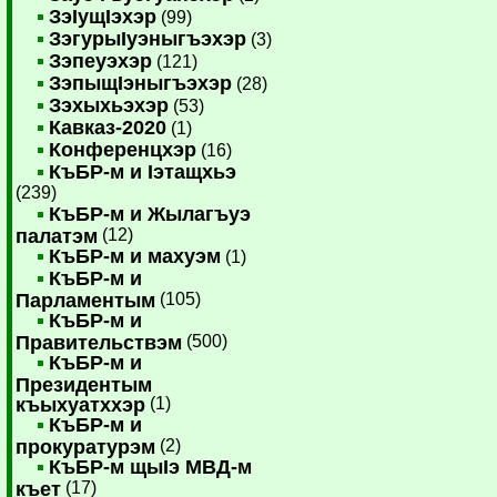
ЗэIущIэхэр
(99)
ЗэгурыIуэныгъэхэр
(3)
Зэпеуэхэр
(121)
ЗэпыщIэныгъэхэр
(28)
Зэхыхьэхэр
(53)
Кавказ-2020
(1)
Конференцхэр
(16)
КъБР-м и Iэтащхьэ
(239)
КъБР-м и Жылагъуэ
палатэм
(12)
КъБР-м и махуэм
(1)
КъБР-м и
Парламентым
(105)
КъБР-м и
Правительствэм
(500)
КъБР-м и
Президентым
къыхуатххэр
(1)
КъБР-м и
прокуратурэм
(2)
КъБР-м щыIэ МВД-м
къет
(17)