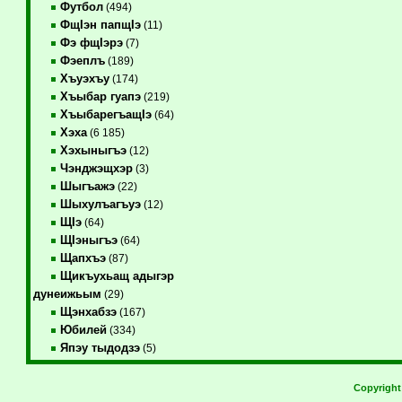
Футбол
(494)
ФщIэн папщIэ
(11)
Фэ фщIэрэ
(7)
Фэеплъ
(189)
Хъуэхъу
(174)
Хъыбар гуапэ
(219)
ХъыбарегъащIэ
(64)
Хэха
(6 185)
Хэхыныгъэ
(12)
Чэнджэщхэр
(3)
Шыгъажэ
(22)
Шыхулъагъуэ
(12)
ЩIэ
(64)
ЩIэныгъэ
(64)
Щапхъэ
(87)
Щикъухьащ адыгэр
дунеижьым
(29)
Щэнхабзэ
(167)
Юбилей
(334)
Япэу тыдодзэ
(5)
Copyrigh