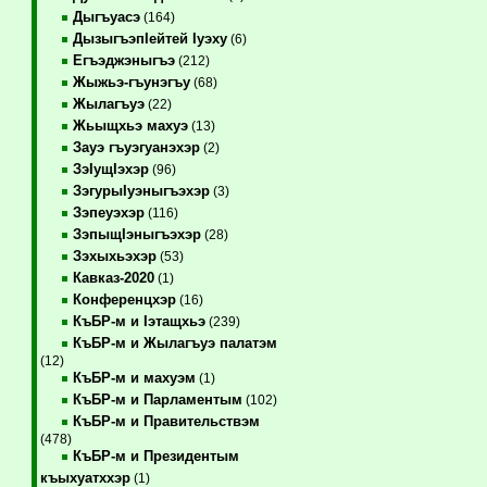
Дыгъуасэ
(164)
ДызыгъэпIейтей Iуэху
(6)
Егъэджэныгъэ
(212)
Жыжьэ-гъунэгъу
(68)
Жылагъуэ
(22)
Жьыщхьэ махуэ
(13)
Зауэ гъуэгуанэхэр
(2)
ЗэIущIэхэр
(96)
ЗэгурыIуэныгъэхэр
(3)
Зэпеуэхэр
(116)
ЗэпыщIэныгъэхэр
(28)
Зэхыхьэхэр
(53)
Кавказ-2020
(1)
Конференцхэр
(16)
КъБР-м и Iэтащхьэ
(239)
КъБР-м и Жылагъуэ палатэм
(12)
КъБР-м и махуэм
(1)
КъБР-м и Парламентым
(102)
КъБР-м и Правительствэм
(478)
КъБР-м и Президентым
къыхуатххэр
(1)