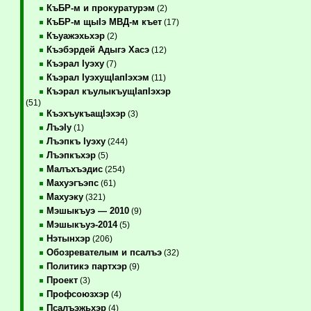
КъБР-м и прокуратурэм
(2)
КъБР-м щыIэ МВД-м къет
(17)
Къуажэхьхэр
(2)
Къэбэрдей Адыгэ Хасэ
(12)
Къэрал Iуэху
(7)
Къэрал IуэхущIапIэхэм
(11)
Къэрал къулыкъущIапIэхэр
(51)
КъэхъукъащIэхэр
(3)
ЛъэIу
(1)
Лъэпкъ Iуэху
(244)
Лъэпкъхэр
(5)
Малъхъэдис
(254)
Махуэгъэпс
(61)
Махуэку
(321)
Мэшыкъуэ — 2010
(9)
Мэшыкъуэ-2014
(5)
Нэтынхэр
(206)
Обозревателым и псалъэ
(32)
Политикэ партхэр
(9)
Проект
(3)
Профсоюзхэр
(4)
Псалъэжьхэр
(4)