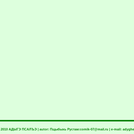
t 2010 АДЫГЭ ПСАЛЪЭ | autor:
Пщыбыхь Рустам:
comik-07@mail.ru
| e-mail:
adyghe