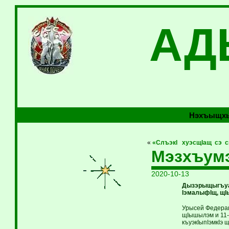
АД
Нэхъыщхь
«
«СлъэкI хуэсщIащ сэ 
Мэзхъум
2020-10-13
Дызэрыщыгъуаз
IэмалыфIщ, щI
Урысей Федерац
щIышылэм и 11-
къуэкIыпIэмкIэ