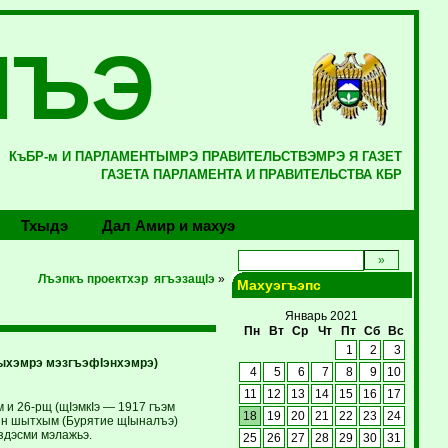
ЛЪЭ
КъБР-м И ПАРЛАМЕНТЫМРЭ ПРАВИТЕЛЬСТВЭМРЭ Я ГАЗЕТ
ГАЗЕТА ПАРЛАМЕНТА И ПРАВИТЕЛЬСТВА КБР
Тхыдэ
Дал Амир и махуэ
Лъэпкъ проектхэр ягъэзащIэ
»
Махуэгъэпс
Январь 2021
Пн
Вт
Ср
Чт
Пт
Сб
Вс
1
2
3
ыхэмрэ мэзгъэфIэнхэмрэ)
4
5
6
7
8
9
10
11
12
13
14
15
16
17
и 26-рщ (щIэмкIэ — 1917 гъэм
18
19
20
21
22
23
24
зин шытхым (Бурятие щIыналъэ)
здэсми мэлажьэ.
25
26
27
28
29
30
31