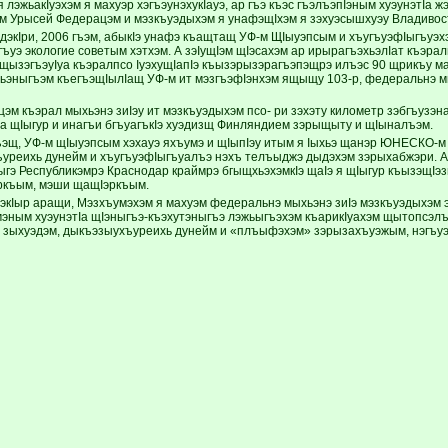
 лэжьакIуэхэм я махуэр хэгъэунэхукIауэ, ар гъэ къэс гъэлъэпIэным хуэунэтI
м Урысей Федерацэм и мэзкъуэдыхэм я унафэщIхэм я зэхуэсышхуэу Владивост
дэкIри, 2006 гъэм, абыкIэ унафэ къащтащ УФ-м ЩIыуэпсым и хъугъуэфIыгъуэх
уэ экологие советым хэтхэм. А зэIущIэм щIэсахэм ар ирырагъэхьэлIат къэрал
 щызэгъэуIуа къэралпсо IуэхущIапIэ къызэрызэрагъэпэщрэ илъэс 90 щрикъу ма
хьэныгъэм къегъэщIылIащ УФ-м ит мэзгъэфIэнхэм ящыщу 103-р, федеральнэ мы
м къэрал мыхьэнэ зиIэу ит мэзкъуэдыхэм псо- ри зэхэту километр зэбгъузэна
 а щIыгур и инагъи бгъуагъкIэ хуэдизщ Финляндием зэрыщыту и щIыналъэм.
щ, УФ-м щIыуэпсым хэхауэ яхъумэ и щIыпIэу итым я Iыхьэ щанэр ЮНЕСКО-м
ъуреихь дунейм и хъугъуэфIыгъуалъэ нэхъ телъыджэ дыдэхэм зэрыхабжэри. 
ыгэ Республикэмрэ Краснодар краймрэ бгыщхьэхэмкIэ щаIэ я щIыгур къызэщIэ
ркъым, мэши щащIэркъым.
IуэкIыр аращи, Мэзхъумэхэм я махуэм федеральнэ мыхьэнэ зиIэ мэзкъуэдыхэм
эным хуэунэтIа щIэныгъэ-къэхутэныгъэ лэжьыгъэхэм къарикIуахэм щытопсэлъ
эр зыхуэдэм, дыкъэзыухъуреихь дунейм и «плъыфэхэм» зэрызахъуэжым, нэгъуэщ