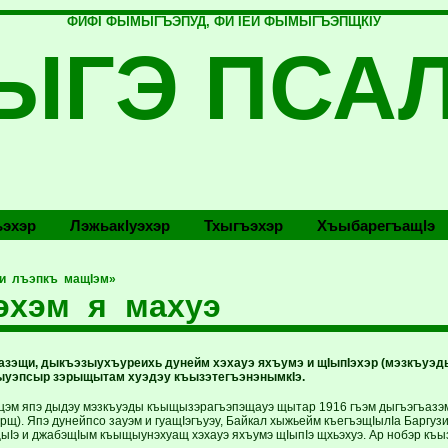
ФИФI ФЫМЫГЪЭПУД, ФИ IЕЙ ФЫМЫГЪЭПЩКIУ
ЫГЭ ПСА
эхэр
Лэжьакlуэхэр
Тхыгъэхэр
Хъыбарегъащlэ
си лъэпкъ мащIэм»
эхэм я махуэ
эщи, дыкъэзыухъуреихь дунейм хэхауэ яхъумэ и щIыпIэхэр (мэзкъуэд
ыуэпсыр зэрыщытам хуэдэу къызэтегъэнэнымкIэ.
эм япэ дыдэу мэзкъуэды къыщызэрагъэпэщауэ щытар 1916 гъэм дыгъэгъазэм 
рщ). Япэ дунейпсо зауэм и гуащIэгъуэу, Байкал хыжьейм къегъэщIылIа Баргу
 щыIэ и джабэщIым къыщыунэхуащ хэхауэ яхъумэ щIыпIэ щхьэхуэ. Ар нобэр къы