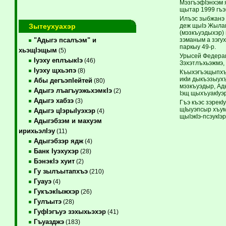
МэзгъэфIэнхэм я
щытар 1999 гъэ
Илъэс зыбжанэ 
Зытеухуахэр
деж щыIэ Жылагъ
(мэзкъуэдыхэр)
зэманым а зэгу
"Адыгэ псалъэм" и
паркыу 49-р.
хьэщIэщым
(5)
Урысей Федерацэ
Iуэху еплъыкIэ
(46)
Зэхэтлъхьэжмэ,
Iуэху щхьэпэ
(8)
Къыхэгъэщыпхъэ
икIи дыкъэзыух
Абы дегъэпIейтей
(80)
мэзкъуэдыр, Ад
Адыгэ лъагъуэжьхэмкIэ
(2)
Iэщ щыхъуакIуэ
Адыгэ хабзэ
(3)
Гъэ къэс зэрек
щIыуэпсыр хъум
Адыгэ цIэрыIуэхэр
(4)
щыIэкIэ-псэукI
Адыгэбзэм и махуэм
ирихьэлIэу
(11)
Адыгэбзэр ядж
(4)
Банк Iуэхухэр
(28)
БэнэкIэ хуит
(2)
Гу зылъытапхъэ
(210)
Гуауэ
(4)
ГукъэкIыжхэр
(26)
Гулъытэ
(28)
ГуфIэгъуэ зэхыхьэхэр
(41)
Гъуазджэ
(183)