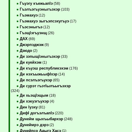
Гъуэгу къежьапIэ
(58)
Гъэлъэгъуэныгъэхэр
(103)
Гъэмахуэ
(12)
Гъэмахуэ зыгъэпсэхугъуэ
(17)
Гъэсэныгъэ
(12)
ГъэщIэгъуэнщ
(26)
ДАХ
(69)
Джэрпэджэж
(9)
Дзюдо
(2)
Ди зэпыщIэныгъэхэр
(33)
Ди куейхэм
(1)
Ди къуэш республикэхэм
(176)
Ди нэхъыжьыфIхэр
(14)
Ди псэлъэгъухэр
(65)
Ди сурэт гъэтIылъыгъэхэр
(324)
Ди хьэщIэщым
(18)
Ди хэкуэгъухэр
(4)
Дин Iуэху
(81)
ДифI догъэлъапIэ
(220)
Дунейм щыхъыбархэр
(248)
Дунеймрэ дэрэ
(2)
Дунейпсо Адыгэ Хасэ
(1)