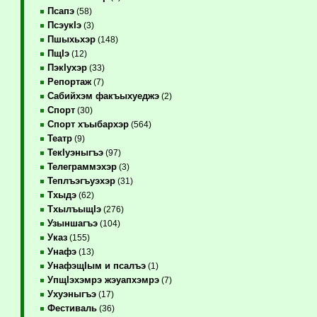
Псапэ
(58)
ПсэукIэ
(3)
Пшыхьхэр
(148)
ПщIэ
(12)
ПэкIухэр
(33)
Репортаж
(7)
Сабийхэм факъыхуеджэ
(2)
Спорт
(30)
Спорт хъыбархэр
(564)
Театр
(9)
ТекIуэныгъэ
(97)
Телеграммэхэр
(3)
Теплъэгъуэхэр
(31)
Тхыдэ
(62)
ТхылъыщIэ
(276)
Узыншагъэ
(104)
Указ
(155)
Унафэ
(13)
УнафэщIым и псалъэ
(1)
УпщIэхэмрэ жэуапхэмрэ
(7)
Ухуэныгъэ
(17)
Фестиваль
(36)