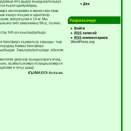
а жэрдэмыр япэ дыдэу къыщыхалъхьауэ
« Дек
ок къалэ щекIуэкIарщ.
эмрэ экологиемкIэ и министерствэм
ым хэхауэ яхъумэ и щIыпIэхэр
хуэм, жэпуэгъуэм и 14-м. Мы
Узэрихьэнур
хьэнэ зиIэ заказникыу 68-р, лъэпкъ
Войти
тIэу 340-рэ къызэщIаубыдэ.
RSS
записей
RSS
комментариев
 и биосферэ хъумалъэу зэрыщы- тыр
WordPress.org
Апхуэдэщ Кавказ биосферэ
зыубыдэр. ЗэрыгурыIуэгъуэщи, абыхэм
 экологие дерсхэр къыщызэрагъэпэщ,
ыхь, къэкIыгъэхэмрэ псэущхьэхэмрэ я
Iхэми я гугъу щащI.
КЪУМАХУЭ Аслъэн.