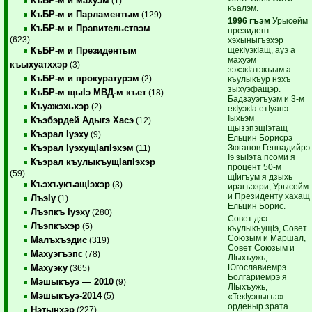
КъБР-м и махуэм
(1)
къалэм.
КъБР-м и Парламентым
(129)
1996 гъэм
Урысейм
КъБР-м и Правительствэм
президент
(623)
хэхыныгъэхэр
щекIуэкIащ, ауэ а
КъБР-м и Президентым
махуэм
къыхуатххэр
(3)
зэхэкIатэкъым а
КъБР-м и прокуратурэм
(2)
къулыкъур нэхъ
зыхуэфащэр.
КъБР-м щыIэ МВД-м къет
(18)
Бадзэуэгъуэм и 3-м
Къуажэхьхэр
(2)
екIуэкIа етIуанэ
Iыхьэм
Къэбэрдей Адыгэ Хасэ
(12)
щызэпэщIэтащ
Къэрал Iуэху
(9)
Ельцин Борисрэ
Зюганов Геннадийрэ
Къэрал IуэхущIапIэхэм
(11)
Iэ зыIэта псоми я
Къэрал къулыкъущIапIэхэр
процент 50-м
(59)
щIигъум я дзыхь
КъэхъукъащIэхэр
(3)
ирагъэзри, Урысейм
и Президенту хахащ
ЛъэIу
(1)
Ельцин Борис.
Лъэпкъ Iуэху
(280)
Совет дзэ
Лъэпкъхэр
(5)
къулыкъущIэ, Совет
Союзым и Маршал,
Малъхъэдис
(319)
Совет Союзым и
Махуэгъэпс
(78)
ЛIыхъужь,
Югославиемрэ
Махуэку
(365)
Болгариемрэ я
Мэшыкъуэ — 2010
(9)
ЛIыхъужь,
Мэшыкъуэ-2014
(5)
«ТекIуэныгъэ»
орденыр зрата
Нэтынхэр
(227)