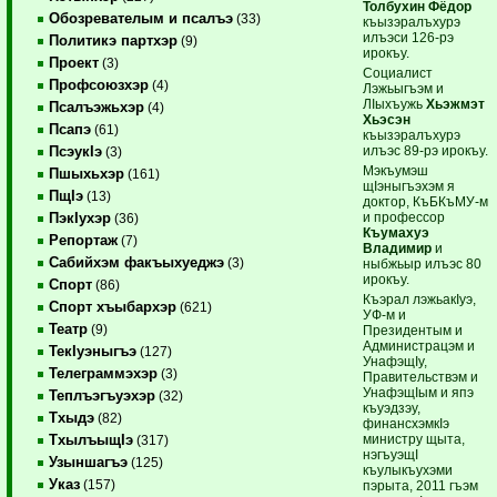
Толбухин Фёдор
Обозревателым и псалъэ
(33)
къызэралъхурэ
илъэси 126-рэ
Политикэ партхэр
(9)
ирокъу.
Проект
(3)
Социалист
Профсоюзхэр
(4)
Лэжьыгъэм и
ЛIыхъужь
Хьэжмэт
Псалъэжьхэр
(4)
Хьэсэн
Псапэ
(61)
къызэралъхурэ
илъэс 89-рэ ирокъу.
ПсэукIэ
(3)
Мэкъумэш
Пшыхьхэр
(161)
щIэныгъэхэм я
ПщIэ
(13)
доктор, КъБКъМУ-м
и профессор
ПэкIухэр
(36)
Къумахуэ
Репортаж
(7)
Владимир
и
Сабийхэм факъыхуеджэ
(3)
ныбжьыр илъэс 80
ирокъу.
Спорт
(86)
Къэрал лэжьакIуэ,
Спорт хъыбархэр
(621)
УФ-м и
Театр
(9)
Президентым и
Администрацэм и
ТекIуэныгъэ
(127)
УнафэщIу,
Телеграммэхэр
(3)
Правительствэм и
УнафэщIым и япэ
Теплъэгъуэхэр
(32)
къуэдзэу,
Тхыдэ
(82)
финансхэмкIэ
министру щыта,
ТхылъыщIэ
(317)
нэгъуэщI
Узыншагъэ
(125)
къулыкъухэми
Указ
(157)
пэрыта, 2011 гъэм