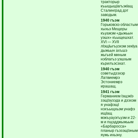
тракторыр
къыщыщIагъэкIащ
Сталинград дэт
заводым.
1940 гъэм
Горьковскэ областым
хыхьэ Мещеры
къуажэм «дыжьын
уэшх» къыщешхат.
XVI — XVII
лIэщIыгъуэхэм зекIуа
дыжьын ахъшэ
жьгъей миным
нэблагъэ уэшхым
кърилъэсэхат.
1940 гъэм
советыдзэхэр
Латвиемрэ
Эстониемрэ
ирашащ.
1941 гъэм
Германием IэщэкIэ
зэщIэузэда и дзэхэм
я унафэщI
нэхъыщхьэм унафэ
ищIащ
мэкъуауэгъуэм и 22-
м и пщэдджыжьым
«Барбаросса»
планыр гъэзэщIэным
яужь ихьэну.