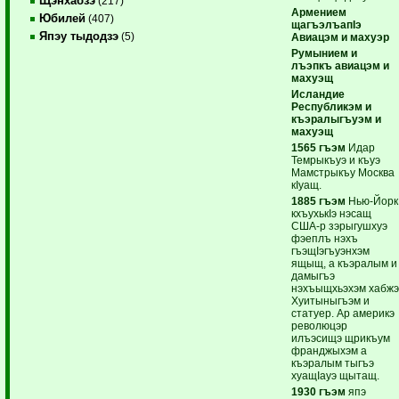
Щэнхабзэ
(217)
Армением
Юбилей
(407)
щагъэлъапIэ
Япэу тыдодзэ
(5)
Авиацэм и махуэр
Румынием и
лъэпкъ авиацэм и
махуэщ
Исландие
Республикэм и
къэралыгъуэм и
махуэщ
1565 гъэм
Идар
Темрыкъуэ и къуэ
Мамстрыкъу Москва
кIуащ.
1885 гъэм
Нью-Йорк
кхъухькIэ нэсащ
США-р зэрыгушхуэ
фэеплъ нэхъ
гъэщIэгъуэнхэм
ящыщ, а къэралым и
дамыгъэ
нэхъыщхьэхэм хабж
Хуитыныгъэм и
статуер. Ар америкэ
революцэр
илъэсищэ щрикъум
франджыхэм а
къэралым тыгъэ
хуащIауэ щытащ.
1930 гъэм
япэ