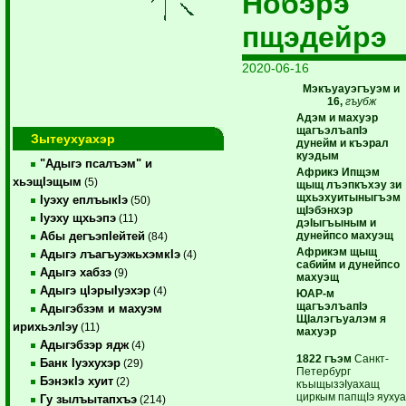
Нобэрэ
пщэдейрэ
2020-06-16
Мэкъуауэгъуэм и
16,
гъубж
Адэм и махуэр
щагъэлъапIэ
Зытеухуахэр
дунейм и къэрал
куэдым
"Адыгэ псалъэм" и
Африкэ Ипщэм
хьэщIэщым
(5)
щыщ лъэпкъхэу зи
щхьэхуитыныгъэм
Iуэху еплъыкIэ
(50)
щIэбэнхэр
Iуэху щхьэпэ
(11)
дэIыгъыным и
дунейпсо махуэщ
Абы дегъэпIейтей
(84)
Африкэм щыщ
Адыгэ лъагъуэжьхэмкIэ
(4)
сабийм и дунейпсо
Адыгэ хабзэ
(9)
махуэщ
Адыгэ цIэрыIуэхэр
(4)
ЮАР-м
щагъэлъапIэ
Адыгэбзэм и махуэм
ЩIалэгъуалэм я
ирихьэлIэу
(11)
махуэр
Адыгэбзэр ядж
(4)
1822 гъэм
Санкт-
Банк Iуэхухэр
(29)
Петербург
БэнэкIэ хуит
(2)
къыщызэIуахащ
циркым папщIэ яуху
Гу зылъытапхъэ
(214)