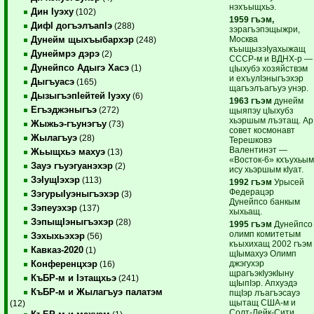
нэхъыщхьэ.
Дин Iуэху
(102)
1959 гъэм,
ДифI догъэлъапIэ
(288)
зэрагъэпэщыжри,
Москва
Дунейм щыхъыбархэр
(248)
къыщызэIуахыжащ
Дунеймрэ дэрэ
(2)
СССР-м и ВДНХ-р —
Дунейпсо Адыгэ Хасэ
(1)
цIыхубэ хозяйствэм
и ехъулIэныгъэхэр
Дыгъуасэ
(165)
щагъэлъагъуэ унэр.
ДызыгъэпIейтей Iуэху
(6)
1963 гъэм
дунейм
Егъэджэныгъэ
(272)
щыяпэу цIыхубз
хьэршым лъэтащ. Ар
Жыжьэ-гъунэгъу
(73)
совет космонавт
Жылагъуэ
(28)
Терешковэ
Валентинэт —
Жьыщхьэ махуэ
(13)
«Восток-6» кхъухьы
Зауэ гъуэгуанэхэр
(2)
ису хьэршым кIуат.
ЗэIущIэхэр
(113)
1992 гъэм
Урысей
Федерацэр
ЗэгурыIуэныгъэхэр
(3)
Дунейпсо банкым
Зэпеуэхэр
(137)
хыхьащ.
ЗэпыщIэныгъэхэр
(28)
1995 гъэм
Дунейпсо
олимп комитетым
Зэхыхьэхэр
(56)
къыхихащ 2002 гъэм
Кавказ-2020
(1)
щIымахуэ Олимп
джэгухэр
Конференцхэр
(16)
щрагъэкIуэкIыну
КъБР-м и Iэтащхьэ
(241)
щIыпIэр. Апхуэдэ
КъБР-м и Жылагъуэ палатэм
пщIэр лъагъэсауэ
щытащ США-м и
(12)
Солт-Лейк-Сити