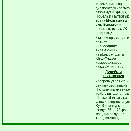
Мысырым щыщ
дипломат, жылагъуэ
лэжьакIуэ цIэрыIуэ,
Нобель и саугъэтыр
зрата
Мухьэммэд
эль-Барадей
и
ныбжьыр илъэс 78-
рэ ирокъу.
КъБР-м щIыхь зиIэ и
артист.
«Кабардинка»
ансамблым и
къэфакIуэу щыта
КIэш Фёдор
къызэралъхурэ
илъэс 80 ирокъу.
Дунейм и
щытыкIэнур
«pogoda.yandex.ru»
сайтым зэритымкIэ,
Налшык пшэр техьэ-
текIыу щыщытынущ,
пIалъэ-пIалъэкIэрэ
уэшх къыщешхынущ
Хуабэр махуэм
градус 26 — 28-рэ,
жэщым градус 17 —
19 щыхъунущ.