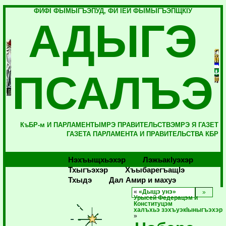
ФИФI ФЫМЫГЪЭПУД, ФИ IЕЙ ФЫМЫГЪЭПЩКIУ
АДЫГЭ
ПСАЛЪЭ
КъБР-м И ПАРЛАМЕНТЫМРЭ ПРАВИТЕЛЬСТВЭМРЭ Я ГАЗЕТ
ГАЗЕТА ПАРЛАМЕНТА И ПРАВИТЕЛЬСТВА КБР
Нэхъыщхьэхэр
Лэжьакlуэхэр
Тхыгъэхэр
Хъыбарегъащlэ
Тхыдэ
Дал Амир и махуэ
«
«Дыщэ унэ»
Урысей Федерацэм и
Конституцэм
халъхьэ зэхъуэкIыныгъэхэр
»