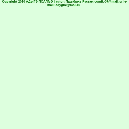
Copyright 2010 АДЫГЭ ПСАЛЪЭ | autor:
Пщыбыхь Рустам:
comik-07@mail.ru
| e-
mail:
adyghe@mail.ru