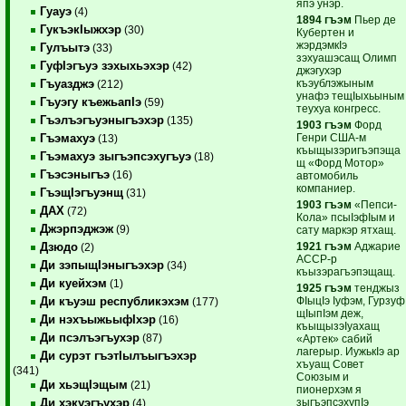
япэ унэр.
Гуауэ
(4)
1894 гъэм
Пьер де
ГукъэкIыжхэр
(30)
Кубертен и
жэрдэмкIэ
Гулъытэ
(33)
зэхуашэсащ Олимп
ГуфIэгъуэ зэхыхьэхэр
(42)
джэгухэр
къэублэжыным
Гъуазджэ
(212)
унафэ тещIыхьыным
Гъуэгу къежьапIэ
(59)
теухуа конгресс.
Гъэлъэгъуэныгъэхэр
(135)
1903 гъэм
Форд
Генри США-м
Гъэмахуэ
(13)
къыщызэригъэпэща
Гъэмахуэ зыгъэпсэхугъуэ
(18)
щ «Форд Мотор»
Гъэсэныгъэ
(16)
автомобиль
компаниер.
ГъэщIэгъуэнщ
(31)
1903 гъэм
«Пепси-
ДАХ
(72)
Кола» псыIэфIым и
Джэрпэджэж
(9)
сату маркэр ятхащ.
1921 гъэм
Аджарие
Дзюдо
(2)
АССР-р
Ди зэпыщIэныгъэхэр
(34)
къызэрагъэпэщащ.
Ди куейхэм
(1)
1925 гъэм
тенджыз
ФIыцIэ Iуфэм, Гурзуф
Ди къуэш республикэхэм
(177)
щIыпIэм деж,
Ди нэхъыжьыфIхэр
(16)
къыщызэIуахащ
Ди псэлъэгъухэр
(87)
«Артек» сабий
лагерыр. ИужькIэ ар
Ди сурэт гъэтIылъыгъэхэр
хъуащ Совет
(341)
Союзым и
Ди хьэщIэщым
(21)
пионерхэм я
зыгъэпсэхупIэ
Ди хэкуэгъухэр
(4)