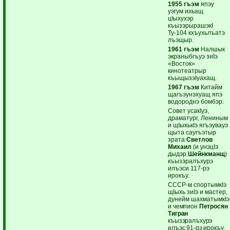
1955 гъэм
япэу
уэгум ихьащ
цIыхухэр
къызэрырашэкI
Ту-104 кхъухьлъатэ
лъэщыр.
1961 гъэм
Налшык
экраныбгъуэ зиIэ
«Восток»
кинотеатрыр
къыщызэIуахащ.
1967 гъэм
Китайм
щагъэунэхуащ япэ
водороднэ бомбэр.
Совет усакIуэ,
драматург, Лениным
и щIыхькIэ ягъэувауэ
щыта саугъэтыр
зрата
Светлов
Михаил
(и унэцIэ
дыдэр
Шейнкманщ
)
къызэралъхурэ
илъэси 117-рэ
ирокъу.
СССР-м спортымкIэ
щIыхь зиIэ и мастер,
дунейм шахматымкIэ
и чемпион
Петросян
Тигран
къызэралъхурэ
илъэс 91-рэ ирокъу.