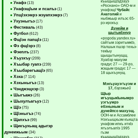
къыщыщIэдзауэ
Унафэ
(13)
«Роснано» ОАО-м и
УнафэщIым и псалъэ
(1)
унафэщI
Чубайс
Анатолий
и
УпщIэхэмрэ жэуапхэмрэ
(7)
ныбжьыр илъэс 65-
Ухуэныгъэ
(17)
рэ ирокъу.
Фестиваль
(43)
Дунейм и
щытыкIэнур
Футбол
(612)
«pogoda.yandex.ru»
ФщIэн папщIэ
(11)
сайтым зэритымкIэ,
Фэ фщIэрэ
(8)
Налшык пшэр техьэ-
текIыу
Фэеплъ
(237)
щыщытынущщ.
Хъуэхъу
(209)
Хуабэр махуэм
градус 27 — 29-рэ,
Хъыбар гуапэ
(239)
жэщым градус 17 —
ХъыбарегъащIэ
(65)
18 щыхъунущ.
Хэха
(7 114)
Хэхыныгъэ
(13)
Мэкъуауэгъуэм и
17,
бэрэжьей
Чэнджэщхэр
(3)
ЩIыр
Шыгъажэ
(26)
игъущыкIынымрэ
Шыхулъагъуэ
(12)
уэгъумрэ
ебэныным и
ЩIэ
(75)
дунейпсо махуэщ.
ЩIэныгъэ
(74)
ООН-м и Ассамблее
Нэхъыщхьэм къищта
Щапхъэ
(99)
унафэм ипкъ иткIэ
Щикъухьащ адыгэр
ягъэлъапIэ 1995
дунеижьым
(34)
гъэм
къыщыщIэдзауэ.