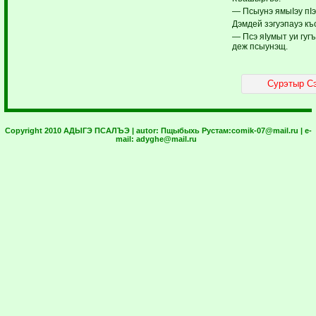
— Псыунэ ямыIэу пI
Дэмдей зэгуэпауэ къ
— Псэ яIумыт уи гуг
деж псыунэщ.
Сурэтыр С
Copyright 2010 АДЫГЭ ПСАЛЪЭ | autor:
Пщыбыхь Рустам:
comik-07@mail.ru
| e-
mail:
adyghe@mail.ru