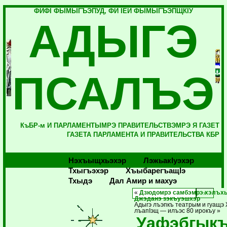
ФИФI ФЫМЫГЪЭПУД, ФИ IЕЙ ФЫМЫГЪЭПЩКIУ
АДЫГЭ
ПСАЛЪЭ
КъБР-м И ПАРЛАМЕНТЫМРЭ ПРАВИТЕЛЬСТВЭМРЭ Я ГАЗЕТ
ГАЗЕТА ПАРЛАМЕНТА И ПРАВИТЕЛЬСТВА КБР
Нэхъыщхьэхэр
Лэжьакlуэхэр
Тхыгъэхэр
Хъыбарегъащlэ
Тхыдэ
Дал Амир и махуэ
«
Дзюдомрэ самбэмрэ хэлъх
Джэданэ зэкъуэшхэр
Адыгэ лъэпкъ театрым и гуащэ 
лъапIэщ — илъэс 80 ирокъу »
Уафэбгыкъ