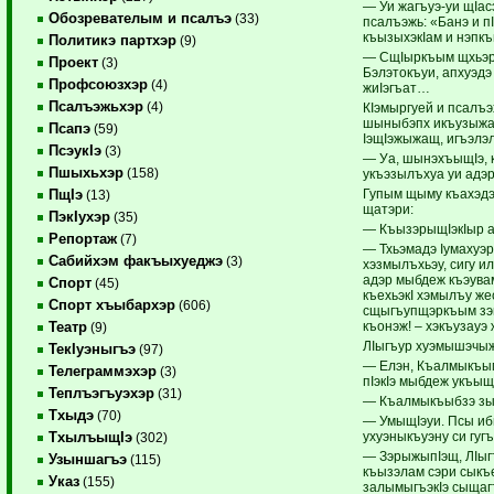
— Уи жагъуэ-уи щIас
Обозревателым и псалъэ
(33)
псалъэжь: «Банэ и п
къызыхэкIам и нэпк
Политикэ партхэр
(9)
— СщIыркъым щхьэры
Проект
(3)
Бэлэтокъуи, апхуэдэ 
Профсоюзхэр
(4)
жиIэгъат…
Псалъэжьхэр
(4)
КIэмыргуей и псалъ
шыныбэпх икъузыжар
Псапэ
(59)
IэщIэжыжащ, игъэлэл
ПсэукIэ
(3)
— Уа, шынэхъыщIэ, 
Пшыхьхэр
(158)
укъэзылъхуа уи адэ
Гупым щыму къахэдэ
ПщIэ
(13)
щатэри:
ПэкIухэр
(35)
— КъызэрыщIэкIыр а
Репортаж
(7)
— Тхьэмадэ Iумахуэр
Сабийхэм факъыхуеджэ
(3)
хэзмылъхьэу, сигу и
адэр мыбдеж къэува
Спорт
(45)
къехьэкI хэмылъу жес
Спорт хъыбархэр
(606)
сщыгъупщэркъым зэи
къонэж! – хэкъузауэ 
Театр
(9)
ЛIыгъур хуэмышэчыж
ТекIуэныгъэ
(97)
— Елэн, Къалмыкъым
Телеграммэхэр
(3)
пIэкIэ мыбдеж укъы
Теплъэгъуэхэр
(31)
— Къалмыкъыбзэ зы
Тхыдэ
(70)
— УмыщIэуи. Псы ибг
ухуэныкъуэну си гуг
ТхылъыщIэ
(302)
— ЗэрыжыпIэщ, ЛIыг
Узыншагъэ
(115)
къызэлам сэри сык
Указ
(155)
залымыгъэкIэ сыщаг