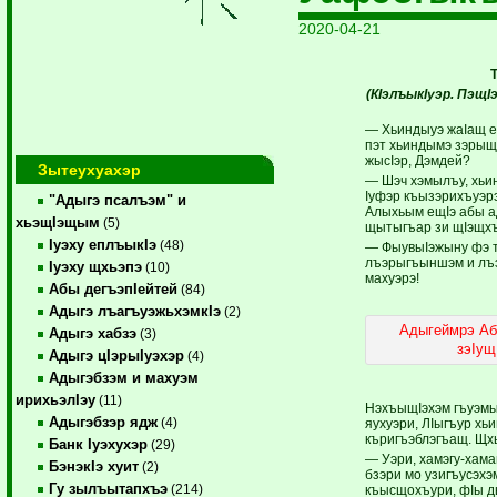
2020-04-21
(КIэлъыкIуэр.
ПэщIэ
— Хьиндыуэ жаIащ ез
пэт хьиндымэ зэры
жысIэр, Дэмдей?
Зытеухуахэр
— Шэч хэмылъу, хьи
Iуфэр къызэрихъуэрэ
"Адыгэ псалъэм" и
Алыхьым ещIэ абы а
хьэщIэщым
(5)
щытыгъар зи щIэщхъ
Iуэху еплъыкIэ
(48)
— ФыувыIэжыну фэ т
лъэрыгъыншэм и лъэ
Iуэху щхьэпэ
(10)
махуэрэ!
Абы дегъэпIейтей
(84)
Адыгэ лъагъуэжьхэмкIэ
(2)
Адыгеймрэ Аб
Адыгэ хабзэ
(3)
зэIущ
Адыгэ цIэрыIуэхэр
(4)
Адыгэбзэм и махуэм
ирихьэлIэу
(11)
НэхъыщIэхэм гъуэмы
Адыгэбзэр ядж
(4)
яухуэри, ЛIыгъур хь
къригъэблэгъащ. Щхь
Банк Iуэхухэр
(29)
— Уэри, хамэгу-хама
БэнэкIэ хуит
(2)
бзэри мо узигъусэхэ
Гу зылъытапхъэ
(214)
къысщохъури, фIы д