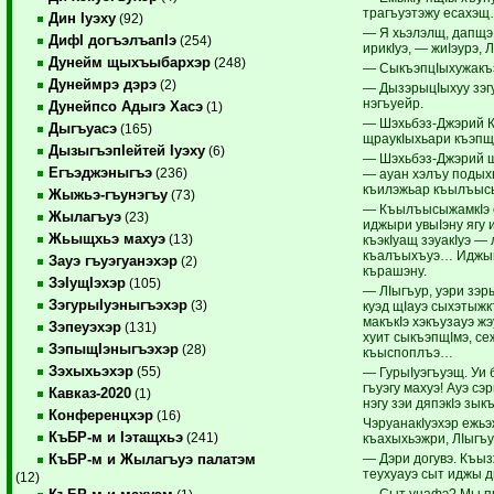
трагъуэтэжу есахэ
Дин Iуэху
(92)
— Я хьэлэлщ, дапщэ 
ДифI догъэлъапIэ
(254)
ирикIуэ, — жиIэурэ, 
Дунейм щыхъыбархэр
(248)
— СыкъэпцIыхужакъ
Дунеймрэ дэрэ
(2)
— ДызэрыцIыхуу зэгу
нэгъуейр.
Дунейпсо Адыгэ Хасэ
(1)
— Шэхьбэз-Джэрий 
Дыгъуасэ
(165)
щраукIыхьари къэпщ
ДызыгъэпIейтей Iуэху
(6)
— Шэхьбэз-Джэрий щ
Егъэджэныгъэ
(236)
— ауан хэлъу подыхь
къилэжьар къылъыс
Жыжьэ-гъунэгъу
(73)
— КъылъысыжамкIэ с
Жылагъуэ
(23)
иджыри увыIэну ягу 
Жьыщхьэ махуэ
(13)
къэкIуащ зэуакIуэ —
къалъыхъуэ… Иджып
Зауэ гъуэгуанэхэр
(2)
кърашэну.
ЗэIущIэхэр
(105)
— ЛIыгъур, уэри зэр
ЗэгурыIуэныгъэхэр
(3)
куэд щIауэ сыхэтыж
макъкIэ хэкъузауэ ж
Зэпеуэхэр
(131)
хуит сыкъэпщIмэ, се
ЗэпыщIэныгъэхэр
(28)
къыспоплъэ…
Зэхыхьэхэр
(55)
— ГурыIуэгъуэщ. Уи 
гъуэгу махуэ! Ауэ сэ
Кавказ-2020
(1)
нэгу зэи дяпэкIэ зы
Конференцхэр
(16)
ЧэруанакIуэхэр ежьэ
КъБР-м и Iэтащхьэ
(241)
къахыхьэжри, ЛIыгъу
— Дэри догувэ. Къыз
КъБР-м и Жылагъуэ палатэм
теухуауэ сыт иджы 
(12)
— Сыт унафэ? Мы п