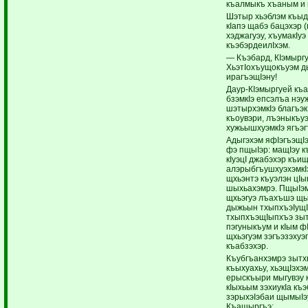
къалмыкъ хъаным и 
Шэтыр хьэблэм къыд
кIапэ щабэ бацэхэр 
хэджагуэу, хъумакIуэ
къэбэрдеилIхэм.
— Къэбард, КIэмырг
ХьэтIохъущокъуэм д
ирагъэщIэну!
Даур-КIэмыргуей къ
бзэмкIэ епсэлъа нэуж
шэтырхэмкIэ благъэк
къоувэри, лъэныкъу
хужьышхуэмкIэ ягъэг
Адыгэхэм яфIэгъэщI
фэ пщыIэр: мащIэу к
кIуэцI джабэхэр къи
алэрыбгъушхуэхэмкI
щхьэнтэ къуэлэн цIы
шыхьахэмрэ. ПщыIэм
щхьэгуэ лъахъшэ щы
дыжьын тхыпхъэIущI
тхыпхъэщIыпхъэ зыт
пэгуныкъум и кIым ф
щхьэгуэм зэгъэзэхуэ
къабзэхэр.
Къубгъанхэмрэ зытхь
къыхуахьу, хьэщIэхэ
ерыскъыри мыгувэу 
кIыхьым зэхиукIа к
зэрыхэIэбаи щымыIэу,
Къашыргъэ: