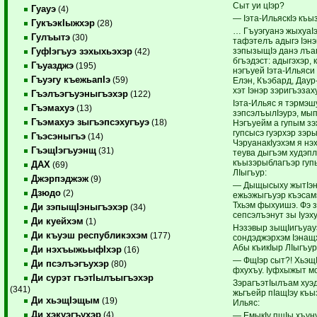
Сыт уи цIэр?
Гуауэ
(4)
— Iэта-ИльяскIэ къы
ГукъэкIыжхэр
(28)
… Гъуэгуанэ жыхуаI
Гулъытэ
(30)
тафэтелъ адыгэ Iэн
зэпызыщIэ данэ лъаг
ГуфIэгъуэ зэхыхьэхэр
(42)
бгъэдэст: адыгэхэр,
Гъуазджэ
(195)
нэгъуей Iэта-Ильяс
Гъуэгу къежьапIэ
(59)
Елэн, Къэбард, Даур
хэт Iэнэр зэригъэзах
Гъэлъэгъуэныгъэхэр
(122)
Iэта-Ильяс я тэрмэшу
Гъэмахуэ
(13)
зэпсэлъылIэурэ, мып
Гъэмахуэ зыгъэпсэхугъуэ
(18)
Нэгъуейм а гупым зэ
гупсысэ гуэрхэр зэр
Гъэсэныгъэ
(14)
ЧэруанакIуэхэм я н
ГъэщIэгъуэнщ
(31)
теува дыгъэм худэп
къызэрыблагъэр гуп
ДАХ
(69)
ЛIыгъур:
Джэрпэджэж
(9)
— Дыщысыху жытIэни
Дзюдо
(2)
ежьэжыгъуэр къэсамэ
Тхьэм фыхуишэ. Фэ з
Ди зэпыщIэныгъэхэр
(34)
сепсэлъэнут зы Iуэху 
Ди куейхэм
(1)
Нэзэвыр зыщIигъуауэ
Ди къуэш республикэхэм
(177)
сондэджэрхэм Iэнащ
Абы къикIыр ЛIыгъур
Ди нэхъыжьыфIхэр
(16)
— ФщIэр сыт?! ХьэщI
Ди псэлъэгъухэр
(80)
фхухъу. Iуфхыжыт 
Ди сурэт гъэтIылъыгъэхэр
ЗэрагъэтIылъам хуэ
(341)
жьгъейр пIащIэу къы
Ди хьэщIэщым
(19)
Ильяс:
Ди хэкуэгъухэр
(4)
— ЕмыкIу пщIы хъун