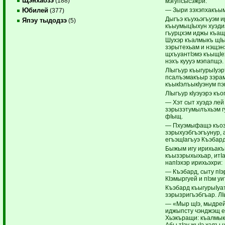
Щэнхабзэ
(188)
мэгупсысэжри:
— Зыри зэхэпхакъым
Юбилей
(377)
Дыгъэ къухьэгъуэм 
Япэу тыдодзэ
(5)
къыумыцIыхун хуэди
гъурцхэм иджы къащ
Шухэр къалмыкъ щI
зэрытехьам и нэщэн
щхъуантIэмэ къыщIе
нэхъ куууэ мэпапщэ.
ЛIыгъур къыгурыIуэр
псалъэмакъыр зэрамы
къыкIэлъыкIуэнум пэ
ЛIыгъур кIуэуэрэ къ
— Хэт сыт хуэдэ ле
зэрызэтумылъхьэм г
фIыщ.
— Пхуэмыфащэ къозы
зэрыхуэбгъэгъунур,
егъэщIагъуэ Къэбард
Быжым игу ирихьак
къызэрыхыхьар, итIа
напIэхэр ирихьэхри:
— Къэбард, сыту пIэ
КIэмыргуей и пIэм у
Къэбард къыгурыIуа
зэрызригъэбгъар. ЛI
— «Мыр щIэ, мыдрей
иджыпсту чэнджэщ е
Хьэкъращи: къалмык
Абы тIэу жыIэ хэлъы