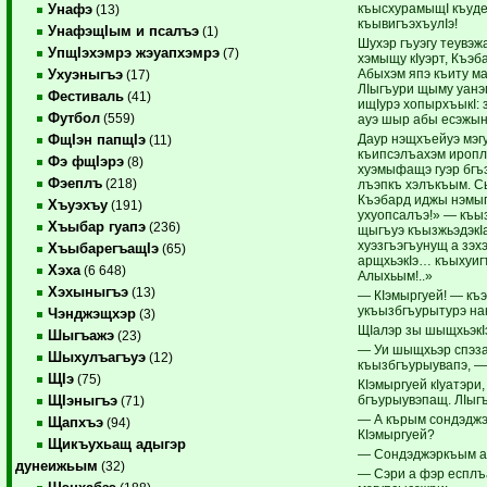
къысхурамыщI къудей
Унафэ
(13)
къывигъэхъулIэ!
УнафэщIым и псалъэ
(1)
Шухэр гъуэгу теувэж
УпщIэхэмрэ жэуапхэмрэ
(7)
хэмыщу кIуэрт, Къэб
Абыхэм япэ къиту м
Ухуэныгъэ
(17)
ЛIыгъури щыму уанэ
Фестиваль
(41)
ищIурэ хопырхъыкI: 
Футбол
(559)
ауэ шыр абы есэжыну
Даур нэщхъейуэ мэгу
ФщIэн папщIэ
(11)
къипсэлъахэм иропл
Фэ фщIэрэ
(8)
хуэмыфащэ гуэр бгъэ
Фэеплъ
(218)
лъэпкъ хэлъкъым. С
Къэбард иджы нэмып
Хъуэхъу
(191)
ухуопсалъэ!» — къы
Хъыбар гуапэ
(236)
щыгъуэ къызжьэдэкIа
хуэзгъэгъунущ а зэх
ХъыбарегъащIэ
(65)
арщхьэкIэ… къыхуиг
Хэха
(6 648)
Алыхьым!..»
Хэхыныгъэ
(13)
— КIэмыргуей! — къ
укъызбгъурытурэ нак
Чэнджэщхэр
(3)
ЩIалэр зы шыщхьэкI
Шыгъажэ
(23)
— Уи шыщхьэр спэзан
Шыхулъагъуэ
(12)
къызбгъурыувапэ, —
ЩIэ
(75)
КIэмыргуей кIуатэри
бгъурыувэпащ. ЛIыгъ
ЩIэныгъэ
(71)
— А кърым сондэджэр
Щапхъэ
(94)
КIэмыргуей?
Щикъухьащ адыгэр
— Сондэджэркъым ар!
дунеижьым
(32)
— Сэри а фэр есплъ