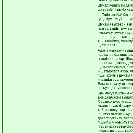
Шухэр Iуащхьэм дэк
щхъуэкIэплъыкIэ хьэл
— Тобэ ярэби! Хэт и
гущIыIум тету?.. — и
Шухэм языхэзри зэи
гъэгъа зэщIыгъуу зы
плъыжьу, хужьу, гъуа
шакъафэу — гъэгъа 
тригъащIэмэ, мащIэу
щIэхъаерт.
АдэкIэ жыжьэу къыщ
псэуалъэ фэ пщыIэхэ
гъэщIэрэщIахэр. Щх
шопсым щызэрыдзэжа
щIым тепхэжауэ, зэх
и шэтырхэрт ахэр. Хь
пщыIэхэмкIэ шухэм 
ягъэщIагъуэ: хъурея
Языныкъуэ гуартэхэр
нэгъуэщI хъушэхэр к
ЩIымахуэ кIыхьым ж
анэ джабэхэм зыщах
Хъуэпсэгъуэу куэдщ 
лъэныкъуэмкIэ уэру
табынышхуэхэр: шы 
езыхэр лъэ псыгъуэ
дахэ хъужахэу, тепл
пщIыпщIу жьыбгъэ х
гуэрэнурэ къэзыуфэ
якIэлъыплъурэ, къэб