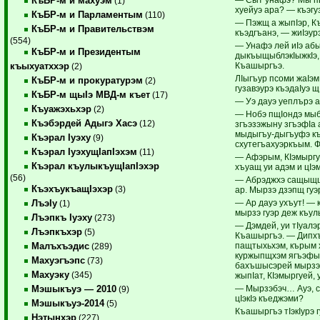
КъБР-м и махуэм
(1)
хуейуэ ара? — къэгу
КъБР-м и Парламентым
(110)
— Пэжщ а жыпIэр, К
КъБР-м и Правительствэм
къэдгъанэ, — жиIэур
(554)
— Унафэ лей иIэ а
КъБР-м и Президентым
дыкъыщыблэкIыжкIэ,
Къашыргъэ.
къыхуатххэр
(2)
ЛIыгъур псоми жаIэм
КъБР-м и прокуратурэм
(2)
гузавэурэ къэдаIуэ 
КъБР-м щыIэ МВД-м къет
(17)
— Уэ дауэ уеплърэ а
Къуажэхьхэр
(2)
— Нобэ пщIондэ мы
Къэбэрдей Адыгэ Хасэ
(12)
згъэзэжыну згъэфIа а
мыдыгъу-дыгъуфэ к
Къэрал Iуэху
(9)
схутегъахуэркъым. 
Къэрал IуэхущIапIэхэм
(11)
— Афэрым, КIэмыргу
Къэрал къулыкъущIапIэхэр
хъуащ уи адэм и цI
(56)
— Абрэджхэ сащыщ
КъэхъукъащIэхэр
(3)
ар. Мырзэ дзэпщ гуэ
— Ар дауэ ухъут! —
ЛъэIу
(1)
мырзэ гуэр деж къул
Лъэпкъ Iуэху
(273)
— Дэмдей, уи тIуал
Лъэпкъхэр
(5)
Къашыргъэ. — Дипхъ
пащтыхьхэм, кърым 
Малъхъэдис
(289)
куржыпщхэм ягъэфыз
Махуэгъэпс
(73)
бахъшысэрей мырзэм
Махуэку
(345)
жыпIат, КIэмыргуей,
— Мырзэбэч… Ауэ, сэ
Мэшыкъуэ — 2010
(9)
цIэкIэ къеджэми?
Мэшыкъуэ-2014
(5)
Къашыргъэ тIэкIурэ 
Нэтынхэр
(227)