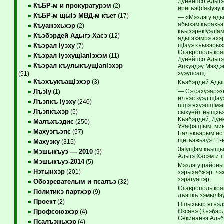
Дунейпсо Адыгэ
КъБР-м и прокуратурэм
(2)
иригъэфIакIуэу 
КъБР-м щыIэ МВД-м къет
(17)
— «Мэздэгу ады
абыхэм кърахьэ
Къуажэхьхэр
(2)
къызэрекIуэлIа
Къэбэрдей Адыгэ Хасэ
(12)
адыгэхэмрэ ахэр
щIауэ къызэрыз
Къэрал Iуэху
(7)
Ставрополь кра
Къэрал IуэхущIапIэхэм
(11)
Дунейпсо Адыгэ
Къэрал къулыкъущIапIэхэр
Апхуэдэу Мэздэ
хуэупсащ.
(51)
КъэхъукъащIэхэр
(3)
Къэбэрдей Адыг
— Сэ сахуэарэзы
ЛъэIу
(1)
илъэс куэд щIау
Лъэпкъ Iуэху
(240)
пщIэ яхуэпщIмэ
Лъэпкъхэр
(5)
сыхуейт ныщхьэ
Къэбэрдей, Дун
Малъхъэдис
(250)
УнафэщIым, мин
Махуэгъэпс
(57)
Балъкъэрым ис 
щегъэжьауэ 11-
Махуэку
(315)
ЗэIущIэм къыщы
Мэшыкъуэ — 2010
(9)
Адыгэ Хасэм и 
Мэшыкъуэ-2014
(5)
Мэздэгу районы
Нэтынхэр
(201)
зэрыхабжэр, лэ
зэрагуапэр.
Обозревателым и псалъэ
(32)
Ставрополь кра
Политикэ партхэр
(9)
лъэпкъ зэмылIэ
Проект
(2)
Пшыхьыр ягъэдэ
Оксанэ (Къэбэрд
Профсоюзхэр
(4)
Секинаевэ Альб
Псалъэжьхэр
(4)