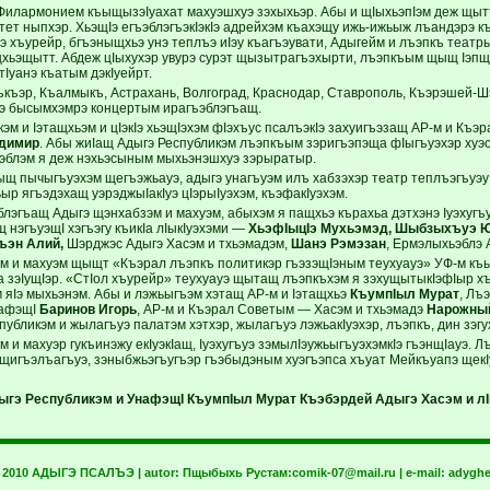
Филармонием къыщызэIуахат махуэшхуэ зэхыхьэр. Абы и щIыхьэпIэм деж щытт
ет ныпхэр. ХьэщIэ егъэблэгъэкIэкIэ адрейхэм къахэщу ижь-ижьыж лъандэрэ къе
нэ хъурейр, бгъэныщхьэ унэ теплъэ иIэу къагъэувати, Адыгейм и лъэпкъ театр
хьэщытт. Абдеж цIыхухэр увурэ сурэт щызытрагъэхырти, лъэпкъым щыщ IэпщI
Iуанэ къатым дэкIуейрт.
къэр, Къалмыкъ, Астрахань, Волгоград, Краснодар, Ставрополь, Къэрэшей-
мрэ бысымхэмрэ концертым ирагъэблэгъащ.
эм и Iэтащхьэм и цIэкIэ хьэщIэхэм фIэхъус псалъэкIэ захуигъэзащ АР-м и Къ
димир
. Абы жиIащ Адыгэ Республикэм лъэпкъым зэригъэпэща фIыгъуэхэр хуэ
Iэблэм я деж нэхьэсыным мыхьэнэшхуэ зэрыратыр.
щ пычыгъуэхэм щегъэжьауэ, адыгэ унагъуэм илъ хабзэхэр театр теплъэгъуэу
р ягъэдэхащ уэрэджыIакIуэ цIэрыIуэхэм, къэфакIуэхэм.
блэгъащ Адыгэ щэнхабзэм и махуэм, абыхэм я пащхьэ кърахьа дэтхэнэ Iуэхугъ
нэгъуэщI хэгъэгу къикIа лIыкIуэхэми —
ХьэфIыцIэ Мухьэмэд, Шыбзыхъуэ Ю
ъэн Алий,
Шэрджэс Адыгэ Хасэм и тхьэмадэм,
Шанэ Рэмэзан
, Ермэлыхьэблэ 
м и махуэм щыщт «Къэрал лъэпкъ политикэр гъэзэщIэным теухуауэ» УФ-м к
 зэIущIэр. «СтIол хъурейр» теухуауэ щытащ лъэпкъхэм я зэхущытыкIэфIыр х
м яIэ мыхьэнэм. Абы и лэжьыгъэм хэтащ АР-м и Iэтащхьэ
КъумпIыл Мурат
, Лъ
нафэщI
Баринов Игорь
, АР-м и Къэрал Советым — Хасэм и тхьэмадэ
Нарожны
убликэм и жылагъуэ палатэм хэтхэр, жылагъуэ лэжьакIуэхэр, лъэпкъ, дин зэгу
 и махуэр гукъинэжу екIуэкIащ, Iуэхугъуэ зэмылIэужьыгъуэхэмкIэ гъэнщIауэ. Л
 щигъэлъагъуэ, зэныбжьэгъугъэр гъэбыдэным хуэгъэпса хъуат Мейкъуапэ щекI
ыгэ Республикэм и УнафэщI КъумпIыл Мурат Къэбэрдей Адыгэ Хасэм и лI
t 2010 АДЫГЭ ПСАЛЪЭ | autor:
Пщыбыхь Рустам:
comik-07@mail.ru
| e-mail:
adyghe