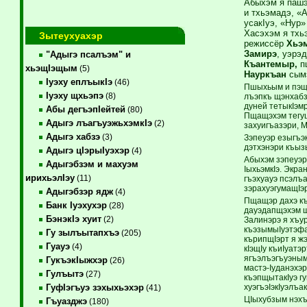
Абыхэм я пашэ
и тхьэмадэ, «
усакIуэ, «Нур
Хасэхэм я тхь
Зытеухуахэр
режиссёр
Хьэм
Замирэ
, уэрэ
"Адыгэ псалъэм" и
Къантемыр,
п
хьэщIэщым
(5)
Науркъан
сым
Iуэху еплъыкIэ
(46)
Пшыхьым и пэщI
Iуэху щхьэпэ
(8)
лъэпкъ щэнхабз
дуней тетыкIэм
Абы дегъэпIейтей
(80)
Пщащэхэм тегуш
Адыгэ лъагъуэжьхэмкIэ
(2)
захуигъазэри, 
Адыгэ хабзэ
(3)
Зэпеуэр езыгъэ
дэтхэнэри къыз
Адыгэ цIэрыIуэхэр
(4)
Абыхэм зэпеуэр 
Адыгэбзэм и махуэм
IыхьэмкIэ. Экра
ирихьэлIэу
(11)
гъэхуауэ псэлъ
зэрахуэгумащIэ
Адыгэбзэр ядж
(4)
Пщащэр дахэ къу
Банк Iуэхухэр
(28)
дауэдапщэхэм щ
БэнэкIэ хуит
(2)
Залинэрэ я хъур
къэзымыIуэтэфа
Гу зылъытапхъэ
(205)
кърипщIэрт я жэ
Гуауэ
(4)
кIэщIу къиIуатэ
ягъэлъэгъуэным 
ГукъэкIыжхэр
(26)
мастэ-Iуданэхэ
Гулъытэ
(27)
къэпщытакIуэ г
хуэгъэIэкIуэлъак
ГуфIэгъуэ зэхыхьэхэр
(41)
ЦIыхубзым нэхъ
Гъуазджэ
(180)