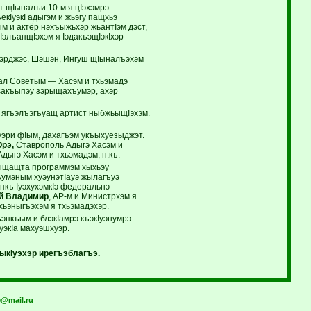
 щIыналъи 10-м я цIэхэмрэ
кIуэкI адыгэм и жьэгу пащхьэ
ым и актёр нэхъыжьхэр жьантIэм дэст,
элъапщIэхэм я IэдакъэщIэкIхэр
Шэрджэс, Шэшэн, Ингуш щIыналъэхэм
эрал Советым — Хасэм и тхьэмадэ
сакъыпэу зэрыщахъумэр, ахэр
 ягъэлъэгъуащ артист ныбжьыщIэхэм.
уэри фIым, дахагъэм укъыхуезыджэт.
рэ,
Ставрополь Адыгэ Хасэм и
Адыгэ Хасэм и тхьэмадэм, н.къ.
ъыщащта программэм хыхьэу
ъумэным хуэунэтIауэ жылагъуэ
эпкъ IуэхухэмкIэ федеральнэ
й Владимир
, АР-м и Министрхэм я
хьэныгъэхэм я тхьэмадэхэр.
ъэпкъым и блэкIамрэ къэкIуэнумрэ
уэкIа махуэшхуэр.
ыкIуэхэр ирегъэблагъэ.
@mail.ru