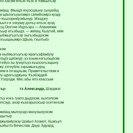
э Хасэм илъэс къэс и лэжьыгъэр
экIащ. ФIыщIэ яхуэсщIыну сыхуейщ
м щIалэгъуалэмрэ сабийхэмрэ куэду
 къызэрекIуэкIынур. Мэздэгу
ъытэ я зэхуаку дэлъу илъэс куэд
эхэсщ Осетие Ищхъэрэ — Аланиеми
ыр егъэбыдэ, — жиIащ Хьэутий, икIи
ныбжьэгъугъэр зыгъэбыдэхэм.
нэхъыщхьэмрэ ЩIыхь тхылъкIэ
хэм.
э ныбжьэгъугъэр ирагъэфIакIуэу
пщIэ щиIэнур, уэ езым нэгъуэщIхэм
йтейуэ зы Iуэхугъуэ къыхэзгъэщыну
джу зэтеубла зэрымыхъурщ.
ем и Iэтащхьэм, Правительствэм и
гу щрагъэджыну. Къэбэрдей-
 Уэзрэдж. Мис абы япэ классым
хъу- тэ Александр,
Шэрджэс
ъу нэхъ гуапэ дыдэхэм, хьэлэлхэм
ыпсэур, ахэр къазэрыхэсыр осетинхэм
жиIащ мыпхуэдэ махуэшхуэхэм
ыщытыр.
ыIакIуэхэу ЦокIыл Азэмэт, Хьэкъул
ьэбытIэ Вячеслав, Даур Эдуард,