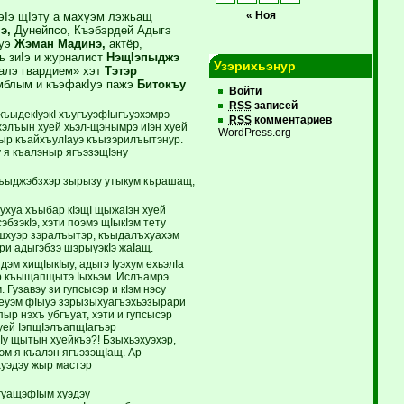
эIэ щIэту а махуэм лэжьащ
« Ноя
э,
Дунейпсо, Къэбэрдей Адыгэ
Iуэ
Жэман Мадинэ,
актёр,
ь зиIэ и журналист
НэщIэпыджэ
Узэрихьэнур
алэ гвардием» хэт
Тэтэр
мблым и къэфакIуэ пажэ
Битокъу
Войти
RSS
записей
ъыдекIуэкI хъугъуэфIыгъуэхэмрэ
RSS
комментариев
хэлъын хуей хьэл-щэнымрэ иIэн хуей
WordPress.org
дыр къайхъулIауэ къызэрилъытэнур.
у я къалэныр ягъэзэщIэну
 хъыджэбзхэр зырызу утыкум кърашащ,
ухуа хъыбар кIэщI щыжаIэн хуей
бзэкIэ, хэти поэмэ щIыкIэм тету
нэшхуэр зэралъытэр, къыдалъхуахэм
ри адыгэбзэ шэрыуэкIэ жаIащ.
эм хищIыкIыу, адыгэ Iуэхум ехьэлIа
р къыщапщытэ Iыхьэм. Ислъамрэ
узавэу зи гупсысэр и кIэм нэсу
пеуэм фIыуэ зэрызыхуагъэхьэзырари
ыр нэхъ убгъуат, хэти и гупсысэр
хуей IэпщIэлъапщIагъэр
пIу щытын хуейкъэ?! Бзыхьэхуэхэр,
эм я къалэн ягъэзэщIащ. Ар
хуэдэу жыр мастэр
гуащэфIым хуэдэу