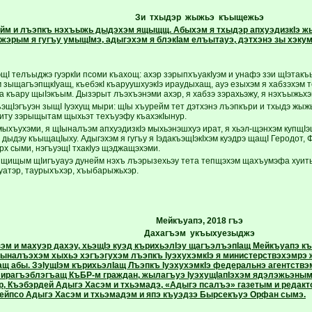
Зи тхыдэр жыжьэ къыщежьэ
йм и лъэпкъ нэхъыжь дыдэхэм ящыщщ. Абыхэм я тхыдэр апхуэдизкIэ жыж
эрым я гугъу умыщIмэ, адыгэхэм я блэкIам елъытауэ, дэтхэнэ зы хэкум
щI телъыджэ гуэркIи псоми къахощ: ахэр зэрыпхъуакIуэм и унафэ зэи щIэтакъ
м зыщагъэпщкIуащ, къебэкI къаруушхуэкIэ ираудыхащ, ауэ езыхэм я хабзэхэм те
 къару щыIэкъым. Дызэрыт лъэхъэнэми ахэр, я хабзэ зэрахьэжу, я нэхъыжьхэм
эщIэгъуэн зыщI Iуэхущ мыри: щIы хъурейм тет дэтхэнэ лъэпкъри и тхыдэ жыж
иту зэрыщытам щыхьэт техъуэфу къахэкIынур.
 мыхъухэми, я щIыналъэм апхуэдизкIэ мыхьэнэшхуэ ират, я хьэл-щэнхэм купщI
дыдэу къыщацIыху. Адыгэхэм я гугъу я IэдакъэщIэкIхэм куэдрэ щащI Геродот,
рх сыми, нэгъуэщI тхакIуэ щэджащэхэми.
 щищым щIигъуауэ дунейм нэхъ лъэрызехьэу тета тепщэхэм щахъумэфа хуи
Iуатэр, таурыхъхэр, хъыбарыжьхэр.
Мейкъуапэ, 2018 гъэ
Дахагъэм укъыхуезыджэ
эм и махуэр дахэу, хьэщIэ куэд кърихьэлIэу щагъэлъэпIащ Мейкъуапэ к
ыналъэхэм хыхьэ хэгъэгухэм лъэпкъ IуэхухэмкIэ я министерствэхэмрэ
ащ абы. ЗэIущIэм кърихьэлIащ Лъэпкъ IуэхухэмкIэ федеральнэ агентствэ
рагъэблэгъащ КъБР-м граждан, жылагъуэ IуэхущIапIэхэм ядэлэжьэнымр
р, Къэбэрдей Адыгэ Хасэм и тхьэмадэ, «Адыгэ псалъэ» газетым и редак
ейпсо Адыгэ Хасэм и тхьэмадэм и япэ къуэдзэ Бырсекъуэ Орфан сымэ.