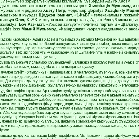
, лэжьыгъэр зэрырагъэкIуэкIым кIэлъыплъ Къэбэрдей Адыгэ Хасэм
Адыгэ псалъэ» газетым и редактор нэхъыщхьэ
ХьэфIыцIэ Мухьэмэд
и н
» журналым и редактор
Хьэту Пётр,
модельер цIэрыIуэ
ХьэцIыкIу Мадин
эмадэхэм я къуэдзэ
Щоджэн Iэминат
, «1-КъБР» телеканалым и лэжьак
ыкъуэ Олег,
КъАХ-м жэуап зыхь и секретарь, Адыгэ Республикэм щIых
джыIакIуэ
Бэч Азэ- мэт,
«Урысей зэкъуэт» политикэ партым и «ЩIалэгъу
щафIэ Iэзэ
Мамий Мухьэмэд,
«Кабардинка» къэрал академическэ анса
э.
эдзэм Къэбэрдей Адыгэ Хасэм и тхьэмадэ ХьэфIыцIэ Мухьэмэд жиIащ адыгэм к
эмрэ хъума хъунымкIэ нобэрей зэпеуэм мыхьэнэшхуэ зэриIэр, адыгэ пщащэм 
рэ наIуэ зэрищIыр, ар зылъагъу псоми щапхъэ трахмэ, дерс къыхахмэ, я мура
хуауэ я зэфIэкI псори утыку кърахьэну, къэпщытакIуэ гупым нэфI-ней хэмылъ
Мухьэмэд пшыхьыр къызэIуихащ.
кIуэкIа Къанкъул Ислъамрэ Къуэныкъуей Залинэрэ я фIэхъус гуапэм и ужькIэ,
ыхэкIа лъэпкъым, къызыдэкIа жылэм дыщагъэгъуазэу.
яублэн хуейт «Утыку ихьэ» зыфIащамкIэ, я унагъуэхэм, лъэпкъым, езыхэм яте
ным къытридзэ видео гъэлъэгъуэныгъэхэр я щIэгъэкъуэну, хъыджэбзхэр хэти усэ
ащ. Дэтхэнэри адыгэ унагъуэ щапIат, къэзылъхуахэм хуащI пщIэр, адэшхуэ-а
р, еджэным зэрыдихьэхыр, жылагъуэ Iуэхухэм жыджэру зэрыхэтыр, нэгъуэщIхэ
дейкIэ зэфIэкIыркъым. Ар гъащIэм хуэIущу, щIэныгъэм хуэпабгъэу, лъэпкъ тхыд
ыгъуазэу щытын зэрыхуейр къегъэлъагъуэ зэпеуэм хэтхэм я акъыл жанагъы
жыным илъ упщIэхэм хэIэбэурэ, къалъысым жэуап иратын хуейт хъыджэбзхэм. Г
 яхэтами, хъыджэбзхэр фIыуэ зэреджэри, ямыщIэ зрагъэщIэну зэрыхэтри, зэ
уапхэм. УпщIэ тIурытI къыхахати, жэуап езымытыфа къахэкIакъым, хэт и жэуап
рт. Абыхэм яхуэфащэ баллхэр хуагъэува нэужь, пщащэм Iэмал имыIэу хэлъын 
хуэкIуащ. Унэгуащэ IэпэIэсэм мастэ-Iуданэр хуэгъэIэкIуэлъакIуэрэ идыр мытIэ
р, лэныстэхэр, щIыIухэр хуагуэшри, дакъикъэ зыбжанэм къриубыдэу хъыджэбзх
упым и пащхьэ иралъхьэжри, зырызыххэу зэпаплъыхьурэ зэхагъэкIащ хэт сыт 
Iуэми.
ыщхьэ дыдэу хэлъыпхъэщ IэфIу пщэфIэныр. Мы Iыхьэми пщащэ цIыкIухэм унэ