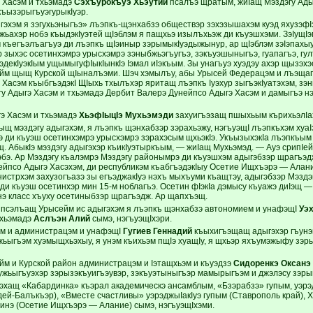
 Хасэм и тхьэмадэ
Сэхъурокъуэ Хьэутий
псалъэ щратым, жиIащ Мэздэгу Адыг
къызэрыгъуэгурыкIуэр.
гэхэм я зэгухьэныгъэ» лъэпкъ-щэнхабзэ обществэр зэхэзышахэм куэд яхузэфI
жьахэр нобэ къыдэкIуэтей щIэблэм я пащхьэ изылъхьэж ди къуэшхэми. ЗэIущIэ
м къегъэлъагъуэ ди лъэпкъ щIэиныр зэрымыкIуэдыжынур, ар щIэблэм зэIэпахыу
 зыхэс осетинхэмрэ урысхэмрэ зэныбжьэгъугъэ, зэкъуэшыныгъэ, гуапагъэ, гул
эдекIуэкIым ущымыгуфIыкIынкIэ Iэмал иIэкъым. Зы унагъуэ хуэдэу ахэр щыз
йм щыщ Курской щIыналъэми. Шэч хэмылъу, абы Урысей Федерацэм и лъэщагъ
 Хасэм къыбгъэдэкI ЩIыхь тхылъхэр яритащ лъэпкъ Iуэхур зыгъэкIуатэхэм, зэ
гу Адыгэ Хасэм и тхьэмадэ Дербит Валерэ Дунейпсо Адыгэ Хасэм и дамыгъэ 
э Хасэм и тхьэмадэ
ХьэфIыцIэ Мухьэмэди
захуигъэзащ пшыхьым кърихьэлIа
щ мэздэгу адыгэхэм, я лъэпкъ щэнхабзэр зэрахьэжу, нэгъуэщI лъэпкъхэм хуаI
э ди къуэш осетинхэмрэ урысхэмрэ зэрахэсым щхьэкIэ. УкъызыхэкIа лъэпкъым 
щ. АбыкIэ мэздэгу адыгэхэр къикIуэтыркъым, — жиIащ Мухьэмэд. — Ауэ срипIе
бэ. Ар Мэздэгу къалэмрэ Мэздэгу районымрэ ди къуэшхэм адыгэбзэр щрагъэ
ейпсо Адыгэ Хасэхэм, ди республикэм къабгъэдэкIыу Осетие Ищхъэрэ — Алани
истрхэм захузогъазэ зы егъэджакIуэ нэхъ мыхъуми къащтэу, адыгэбзэр Мэздэ
ди къуэш осетинхэр мин 15-м ноблагъэ. Осетин фIэкIа дэмысу къуажэ диIэщ —
нэ класс хъуху осетиныбзэр щрагъэдж. Ар щапхъэщ.
псэлъащ Урысейм ис адыгэхэм я лъэпкъ щэнхабзэ автономием и унафэщI
Уэ
тхьэмадэ
Аслъэн Алий
сымэ, нэгъуэщIхэри.
м и администрацэм и унафэщI
Гугиев Геннадий
къыхигъэщащ адыгэхэр гъунэг
жьыгъэм хуэмыщхьэхыу, я унэм къихьэм пщIэ хуащIу, я щхьэр яхъумэжыфу зэр
йм и Курской район администрацэм и Iэтащхьэм и къуэдзэ
Сидоренкэ Оксанэ
ужьыгъуэхэр зэрызэкъуигъэувэр, зэкъуэтыныгъэр мамырыгъэм и джэлэсу зэр
хащ «Кабардинка» къэрал академическэ ансамблым, «Бзэрабзэ» гупым, уэрэдж
ей-Балъкъэр), «Вместе счастливы» уэрэджыIакIуэ гупым (Ставрополь край), Х
инэ (Осетие Ищхъэрэ — Алание) сымэ, нэгъуэщIхэми.