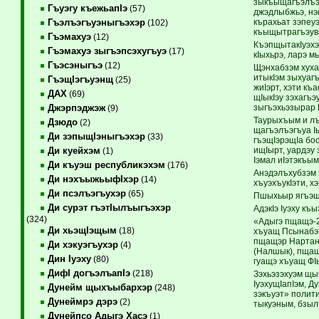
зыкъыщагъэлъэг
Гъуэгу къежьапIэ
(57)
джэдлыбжьэ, нэ
кърахьат зэпеу
Гъэлъэгъуэныгъэхэр
(102)
къыщытрагъэувэ
Гъэмахуэ
(12)
КъэпщытакIуэхэ
Гъэмахуэ зыгъэпсэхугъуэ
(17)
кIыхьрэ, ларэ м
Гъэсэныгъэ
(12)
Щэнхабзэм хуха
итыкIэм зыхуагъ
ГъэщIэгъуэнщ
(25)
жиIэрт, хэти къ
ДАХ
(69)
щIыкIэу зэхагъэ
зыгъэхьэзырар 
Джэрпэджэж
(9)
Таурыхъым и лъ
Дзюдо
(2)
щагъэлъэгъуа Iы
Ди зэпыщIэныгъэхэр
(33)
гъэщIэрэщIа бо
ищIырт, уардэу 
Ди куейхэм
(1)
Iэмал иIэтэкъым
Ди къуэш республикэхэм
(176)
Анэдэлъхубзэм 
Ди нэхъыжьыфIхэр
(14)
хъуэхъукIэти, 
Ди псэлъэгъухэр
(65)
Пшыхьыр ягъэщI
Ди сурэт гъэтIылъыгъэхэр
АдэкIэ Iуэху къ
(324)
«Адыгэ пщащэ-2
Ди хьэщIэщым
(18)
хъуащ Псынабэ 
пщащэр Нартан 
Ди хэкуэгъухэр
(4)
(Налшык), пщащ
Дин Iуэху
(80)
гуащэ хъуащ ФIы
ДифI догъэлъапIэ
(218)
Зэхьэзэхуэм щы
IуэхущIапIэм, 
Дунейм щыхъыбархэр
(248)
зэкъуэт» полит
Дунеймрэ дэрэ
(2)
тыкуэным, бзыл
Дунейпсо Адыгэ Хасэ
(1)