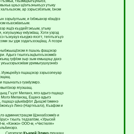
р гъэжьа, тхьэмщIыгъуныбэ,
ъэвыхьа щхьэ щIэлъэныкъуэ утыку
халъхьэхэм, ар зэрысэбэпым, Iэнэм
н зэрыIулъым, и Iэбжьанэр кIэщIрэ
хэм къахэкIакъым.
зэр ящIэ къудейтэкъым, утыку
, нэгузыужьу екIуэкIащ. Хэти уэрэд
усэ гъэхуауэ къеджэ яхэтт, теплъэгъуэ
соми зы удж зэдагъэзэщIащ. А псори
т ныбжьыщIэхэм я пшыхь фащэхэр
сори. Адыгэ тхыпхъэщIыпхъэхэмкIэ
м къищ гуфIэм зыр зым емыщхьу дахэ
ъ укъызэрыхэкIам уримыгушхуэнкIэ
щ. Иужьрейуэ пщащэхэр зэрызэпеуар
ъэщащ.
 пшыналъэ гуакIуэмрэ.
увыпIэхэр ягуэшащ.
щыщ Гъуэт Миланэ, япэ адыгэ пщащэ
 Молэ Миланэщ, Ещанэ адыгэ
, пщащэ щIыкIафIэт ДыщэкI Iэминэ
жокъуэ Линэ (Нарткъалэ), Къафэм и
алэ администрацэм ЩэнхабзэмкIэ и
ьбрус» тхылъ тедзапIэм, «Урысей
О-м, «Кэнжэ» ООО-м, «Чистюля»
Альбинэрэ.
Сурэтхэр
Къарей Элинэ
трихащ.