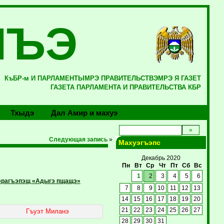
ЛЪЭ
КъБР-м И ПАРЛАМЕНТЫМРЭ ПРАВИТЕЛЬСТВЭМРЭ Я ГАЗЕТ
ГАЗЕТА ПАРЛАМЕНТА И ПРАВИТЕЛЬСТВА КБР
Тхыдэ
Дал Амир и махуэ
Следующая запись
»
Махуэгъэпс
Декабрь 2020
Пн
Вт
Ср
Чт
Пт
Сб
Вс
1
2
3
4
5
6
зэрагъэпэщ «Адыгэ пщащэ»
7
8
9
10
11
12
13
14
15
16
17
18
19
20
21
22
23
24
25
26
27
Гъуэт Миланэ
28
29
30
31