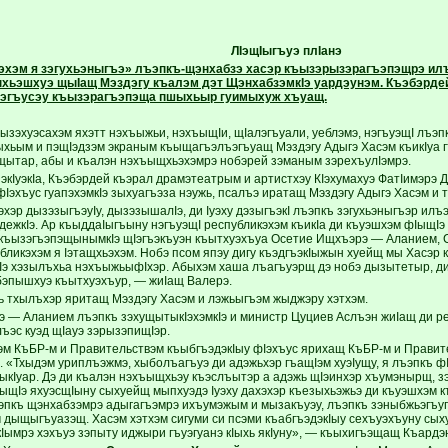
ЛIэщIыгъуэ плIанэ
эхэм я зэгухьэныгъэ» лъэпкъ-щэнхабзэ хасэр къызэрызэрагъэпэщрэ илъ
ыхьэшхуэ щыIащ Мэздэгу къалэм дэт ЩэнхабзэмкIэ уардэунэм. Къэбэр
зэгъусэу къызэрагъэпэща пшыхьыр гуимыхуж хъуащ.
ызэхуэсахэм яхэтт нэхъыжьи, нэхъыщIи, щIалэгъуали, уеблэмэ, нэгъуэщI лъэп
шыхьым и пэщIэдзэм экраным къыщагъэлъэгъуащ Мэздэгу Адыгэ Хасэм къикIуа г
щытар, абы и къалэн нэхъыщхьэхэмрэ нобэрей зэманым зэрехъулIэмрэ.
кIуэкIа, Къэбэрдей къэрал драмэтеатрым и артистхэу КIэхумахуэ ФатIимэрэ 
Iэхъус гуапэхэмкIэ зыхуагъэза нэужь, псалъэ иратащ Мэздэгу Адыгэ Хасэм и 
хэр дызэзыгъэуIу, дызэзышалIэ, ди Iуэху дэзыгъэкI лъэпкъ зэгухьэныгъэр илъэ
дежкIэ. Ар къыддаIыгъыну нэгъуэщI республикэхэм къикIа ди къуэшхэм фIыщIэ
у къызэгъэпэщынымкIэ щIэгъэкъуэн къытхуэхъуа Осетие Ищхъэрэ — Аланием, 
бликэхэм я Iэтащхьэхэм. Нобэ псом япэу дигу къэдгъэкIыжын хуейщ мы Хасэр 
Iэ хэзылъхьа нэхъыжьыфIхэр. Абыхэм хаша лъагъуэрщ дэ нобэ дызытетыр, ди 
бэпышхуэ къытхуэхъур, — жиIащ Валерэ.
 тхылъхэр яритащ Мэздэгу Хасэм и лэжьыгъэм жыджэру хэтхэм.
 — Аланием лъэпкъ зэхущытыкIэхэмкIэ и министр Цуциев Аслъэн жиIащ ди ре
лъэс куэд щIауэ зэрызэпищIэр.
эм КъБР-м и Правительствэм къыбгъэдэкIыу фIэхъус ярихащ КъБР-м и Правит
. «Тхыдэм уриплъэжмэ, хыболъагъуэ ди адэжьхэр гъащIэм хуэIущу, я лъэпкъ 
ыкIуар. Дэ ди къалэн нэхъыщхьэу къэслъытэр а адэжь щIэинхэр хъумэнырщ, 
IыщIэ яхуэсщIыну сыхуейщ мыпхуэдэ Iуэху дахэхэр къезыхьэжьэ ди къуэшхэм к
эпкъ щэнхабзэмрэ адыгагъэмрэ ихъумэжым и мызакъуэу, лъэпкъ зэныбжьэгъуг
 дыщыгъуазэщ. Хасэм хэтхэм сигуми си псэми къабгъэдэкIыу сехъуэхъуну сыху
кIымрэ хэхъуэ зэпыту иджыри гъуэгуанэ кIыхь якIуну», — къыхигъэщащ Къардэ