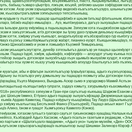
ъуащ. ЩIакхъуэзэтеупIэщIыкI, кхъуейжьапхъэ, пIастэ, лыцIыкIулыбжьэ, лыгъу
кулъ, бабыщ гъэварэ цIыртIрэ, лэкъум, кхъуей, уеблэмэ шыуан зэфIэдзам хаг
эм хэтхэм. Ахэр унэм зэрыщапщэфIар видеокIэ къагъэлъагъуэурэ, шхыныгъуэм 
м, къызэрытрагъэувэм зэпкърыхауэ тепсэлъыхьащ.
м куэдым гу лъатэрт: пщащэр щыпщафIэкIэ и щхьэм IэлъэщI фIэлъыным, кIэпхы
ыларэ, IэбэкIэ ищIэрэ имыщIэрэ… Ауэ, жыпIэнуракъэ, дагъуэ зыхуащIын пщащэ
ха Iыхьэри дахэу екIуэкIащ а пщыхьэщхьэм. Зэпеуэм хэта хъыджэбзхэм адыгэб
эсам и закъуэтэкъым, атIэ дэтхэнэри зы Iуэху дахэ гуэрым дихьэхыу къыщIэкIри
афэм хэтти, зэкIужу утыку къихьэрт, анэдэлъхубзэр игъэбзэрабзэрэ гур къиIэту 
увауэ хъуэхъу зэмылIэужьыгъуэхэр жаIэрт, пианинэ еуэрт. КъищынэмыщIауэ, п
Кэнжэ ЩэнхабзэмкIэ и унэм и лэжьакIуэ Къуэжей Темыркъанщ.
ахэм укъыщигъэхутэрти, дунейр зэтезыIыгъэ дахагъэр уи пащхьэ щызекIуэр
хьэм. Пщащэ Iэдэб, зэкIуж, щIыкIафIэ, нэфIэгуфIэ — апхуэдэт утыку къихьа п
стейхэр зыщыгъ дэтхэнэри зыхуэбгъадэ хъун щымыIэ жыхуаIэм хуэдэт, я нэгу
заIыгърэ псы хуэм ес къазу утыку къыщихьэкIэ апхуэдэ бзылъхугъэ зиIэ лъэпк
.
и кууагъри, абы и фIагъри зыхэплъагъуэр IуэрыIуатэращ, адыгэ хъуэхъухэра
хэбдзыну зы псалъэрэ уигу дэмыхьэну зы пщащэрэ яхэмыту абы дэтхэнэри пэл
эрэщIащ Хъупэ Марианнэ, Вындыжь Аскэр сымэ я уэрэдхэмрэ Мамий Аслъэн и
ызыпэщылъыр къэпщытакIуэ гупрати, зэдауэ хэмыту, зэгурымыIуэ къахэмыкIыу 
018» республикэпсо зэпеуэм и Гран-при саугъэтыр къихьащ Шэджэм Езанэм 
дэс Шокъум Iэминэ, ЕтIуанэ адыгэ пщащэр зыхуагъэфэщар Джэрмэншык щыщ
къикIа Ардавэ Камилэщ. Пщащэ нэIурыту къыщIэкIащ Тау Лаурэ (Щхьэлыкъуэ)
э зэкIужу къалъытащ Беслъэней Фаинэ (Псыхъурей), Пщащэ акъыл жант Гъуб
цIэ Алинэ, Iэнэм и гуащэт Хьэмгъуокъу Камиллэ (Кэнжэ).
текIуахэм, хэтахэм гулъытэ гуапэрэ саугъэт гукъинэхэмрэ хуащIащ Налшык къ
Дунейпсо, Къэбэрдей Адыгэ Хасэхэм, «Адыгэ псалъэ» газетым и редакцэм, «Эл
икэ партым и «ЩIалэгъуалэ гвардием», «Адыгэ унэ» тыкуэн-музейм, «Дея» ОО
ъхугъэхэм зэрызэрагъэщIэращIэ хьэпшыпхэр зыщI Шишман Залинэрэ КIэрэф 