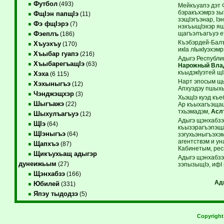
Футбол
(493)
Мейкъуапэ дэт 
бэракъхэмрэ зыт
ФщIэн папщIэ
(11)
зэщIэгъэнар, Iэ
Фэ фщIэрэ
(7)
нэхъыщIэхэр ящ
щагъэлъагъуэ ет
Фэеплъ
(186)
Къэбэрдей-Балъ
Хъуэхъу
(170)
икIа лIыкIуэхэ
Хъыбар гуапэ
(216)
Адыгэ Республик
ХъыбарегъащIэ
(63)
Нарожный Вла
къыдэкIуэтей щ
Хэха
(6 115)
Нарт эпосым щы
Хэхыныгъэ
(12)
Апхуэдэу пшыхьы
Чэнджэщхэр
(3)
ХьэщIэ куэд къе
Шыгъажэ
(22)
Ар къыхагъэщащ 
тхьэмадэм,
Асл
Шыхулъагъуэ
(12)
Адыгэ щэнхабзэ
ЩIэ
(64)
къызэрагъэпэща
ЩIэныгъэ
(64)
зэгухьэныгъэхэ
агентствэм и у
Щапхъэ
(87)
Кабинетым, респ
Щикъухьащ адыгэр
Адыгэ щэнхабзэм
дунеижьым
(27)
зэпызыщIэ, ифI
Щэнхабзэ
(166)
Ад
Юбилей
(331)
Япэу тыдодзэ
(5)
Copyrigh