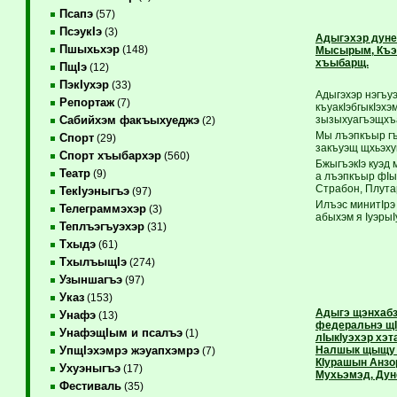
Псапэ
(57)
ПсэукIэ
(3)
Адыгэхэр дуне
Пшыхьхэр
(148)
Мысырым, Къэж
хъыбарщ.
ПщIэ
(12)
ПэкIухэр
(33)
Адыгэхэр нэгъуэ
Репортаж
(7)
къуакIэбгыкIэхэ
зызыхуагъэщхъа
Сабийхэм факъыхуеджэ
(2)
Мы лъэпкъыр гъ
Спорт
(29)
закъуэщ щхьэху
Спорт хъыбархэр
(560)
БжыгъэкIэ куэд
Театр
(9)
а лъэпкъыр фIы 
Страбон, Плута
ТекIуэныгъэ
(97)
Илъэс минитIрэ
Телеграммэхэр
(3)
абыхэм я Iуэры
Теплъэгъуэхэр
(31)
Тхыдэ
(61)
ТхылъыщIэ
(274)
Узыншагъэ
(97)
Указ
(153)
Адыгэ щэнхабз
Унафэ
(13)
федеральнэ щI
УнафэщIым и псалъэ
(1)
лIыкIуэхэр хэт
Налшык щыщу и
УпщIэхэмрэ жэуапхэмрэ
(7)
КIурашын Анзо
Ухуэныгъэ
(17)
Мухьэмэд, Дун
Фестиваль
(35)