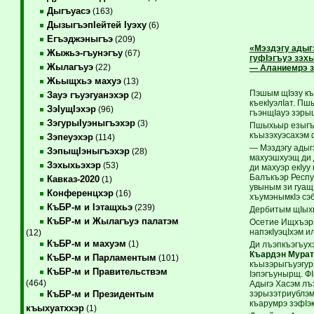
Дыгъуасэ
(163)
ДызыгъэпIейтей Iуэху
(6)
Егъэджэныгъэ
(209)
«Мэздэгу адыг
Жыжьэ-гъунэгъу
(67)
гуфIэгъуэ зэх
Жылагъуэ
(22)
— Аланиемрэ 
Жьыщхьэ махуэ
(13)
Пэшым щIэзу къ
Зауэ гъуэгуанэхэр
(2)
къекIуэлIат. П
ЗэIущIэхэр
(96)
гъэнщIауэ зэры
ЗэгурыIуэныгъэхэр
(3)
Пшыхьыр езыгъэ
къызэхуэсахэм ф
Зэпеуэхэр
(114)
— Мэздэгу адыгэ
ЗэпыщIэныгъэхэр
(28)
махуэшхуэщ ди 
Зэхыхьэхэр
(53)
ди махуэр екIу
Балъкъэр Респу
Кавказ-2020
(1)
увыным зи гуащ
Конференцхэр
(16)
хъумэнымкIэ сэ
КъБР-м и Iэтащхьэ
(239)
Дербитым щIыхь
КъБР-м и Жылагъуэ палатэм
Осетие Ищхъэрэ
напэкIуэцIхэм и
(12)
КъБР-м и махуэм
(1)
Ди лъэпкъэгъух
Къардэн Мурат
КъБР-м и Парламентым
(101)
къызэрыгъуэгур
КъБР-м и Правительствэм
Iэпэгъунырщ. Ф
(464)
Адыгэ Хасэм лъ
зэрызэтриублэм
КъБР-м и Президентым
къарумрэ зэфIэ
къыхуатххэр
(1)