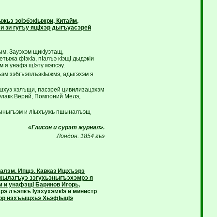
ьэ зоIэбэкIыжри, Китайм,
и зи гугъу ящIхэр дыгъуасэрей
ым. Зауэхэм щикIуэтащ,
тыжа фIэкIа, пIалъэ кIэщI дыдэкIи
 я унафэ щIэту мэпсэу.
ьэм зэбгъэплъэкIыжмэ, адыгэхэм я
эшхуэ хэлъщи, пасэрей цивилизацэхэм
 Флакк Верий, Помпоний Мелэ,
тыныгъэм и лIыхъужь пшыналъэщ
«Глисон и cурэт журнал».
Лондон. 1854 гъэ
ъалэм. Ипщэ, Кавказ Ищхъэрэ
 жылагъуэ зэгухьэныгъэхэмрэ я
м и унафэщI Баринов Игорь,
э лъэпкъ IуэхухэмкIэ и министр
тор нэхъыщхьэ ХьэфIыцIэ