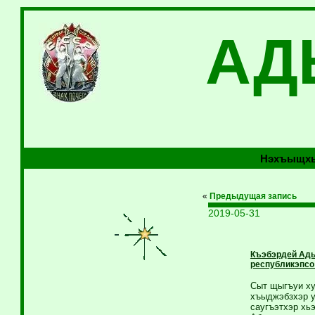
АД
Нэхъыщхь
«
Предыдущая запись
2019-05-31
Къэбэрдей Ады
республикэпсо 
Сыт щыгъуи ху
хъыджэбзхэр у
саугъэтхэр хь