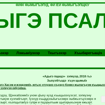
ФИФI ФЫМЫГЪЭПУД, ФИ IЕЙ ФЫМЫГЪЭПЩКIУ
ЫГЭ ПСА
эхэр
Лэжьакlуэхэр
Тхыгъэхэр
Хъыбарегъащlэ
«Адыгэ пщащэ» зэпеуэр, 2018 гъэ
Зыхуэбгъадэ хъун щымыIэ
гэ Хасэм и жэрдэмкIэ, илъэс етхуанэ хъуауэ Кэнжэ жылагъуэм къыщы
зэпеуэр екIуэкIащ.
эдэу, ЩэнхабзэмкIэ унэм цIыху куэд къыщызэхуэсат, зэпеуэну
тыкум хуэпабгъэрт, Iуэхур къыддэзыIыгъхэмрэ ныбжьэгъухэмрэ я
эзырт, къэпщытакIуэ гупри и пщэрылъым щыпэрыхьэнум ежьэрт.