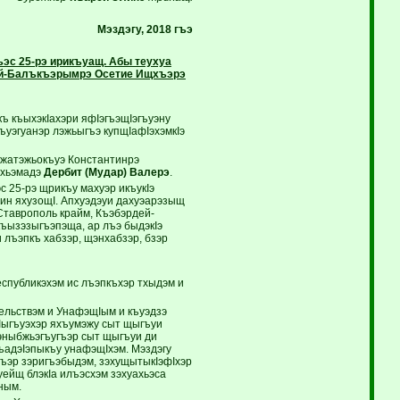
Мэздэгу, 2018 гъэ
эс 25-рэ ирикъуащ. Абы теухуа
дей-Балъкъэрымрэ Осетие Ищхъэрэ
къ къыхэкIахэри яфIэгъэщIэгъуэну
ъуэгуанэр лэжьыгъэ купщIафIэхэмкIэ
Джатэжьокъуэ Константинрэ
тхьэмадэ
Дербит (Мудар) Валерэ
.
с 25-рэ щрикъу махуэр икъукIэ
 ин яхузощI. Апхуэдэуи дахуэарэзыщ
Ставрополь крайм, Къэбэрдей-
къызэзыгъэпэща, ар лъэ быдэкIэ
лъэпкъ хабзэр, щэнхабзэр, бзэр
спубликэхэм ис лъэпкъхэр тхыдэм и
ельствэм и УнафэщIым и къуэдзэ
фIыгъуэхэр яхъумэжу сыт щыгъуи
зэныбжьэгъугъэр сыт щыгъуи ди
ъадэIэпыкъу унафэщIхэм. Мэздэгу
ъэр зэригъэбыдэм, зэхущытыкIэфIхэр
ейщ блэкIа илъэсхэм зэхуахьэса
ным.