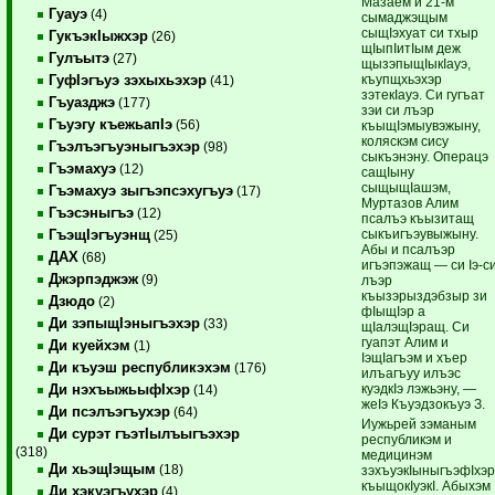
Мазаем и 21-м
Гуауэ
(4)
сымаджэщым
сыщIэхуат си тхыр
ГукъэкIыжхэр
(26)
щIыпIитIым деж
Гулъытэ
(27)
щызэпыщIыкIауэ,
къупщхьэхэр
ГуфIэгъуэ зэхыхьэхэр
(41)
зэтекIауэ. Си гугъат
Гъуазджэ
(177)
зэи си лъэр
Гъуэгу къежьапIэ
(56)
къыщIэмыувэжыну,
коляскэм сису
Гъэлъэгъуэныгъэхэр
(98)
сыкъэнэну. Операцэ
Гъэмахуэ
(12)
сащIыну
сыщыщIашэм,
Гъэмахуэ зыгъэпсэхугъуэ
(17)
Муртазов Алим
Гъэсэныгъэ
(12)
псалъэ къызитащ
сыкъигъэувыжыну.
ГъэщIэгъуэнщ
(25)
Абы и псалъэр
ДАХ
(68)
игъэпэжащ — си Iэ-с
Джэрпэджэж
(9)
лъэр
къызэрыздэбзыр зи
Дзюдо
(2)
фIыщIэр а
Ди зэпыщIэныгъэхэр
(33)
щIалэщIэращ. Си
гуапэт Алим и
Ди куейхэм
(1)
IэщIагъэм и хъер
Ди къуэш республикэхэм
(176)
илъагъуу илъэс
куэдкIэ лэжьэну, —
Ди нэхъыжьыфIхэр
(14)
жеIэ Къуэдзокъуэ З.
Ди псэлъэгъухэр
(64)
Иужьрей зэманым
Ди сурэт гъэтIылъыгъэхэр
республикэм и
(318)
медицинэм
Ди хьэщIэщым
(18)
зэхъуэкIыныгъэфIхэ
къыщокIуэкI. Абыхэм
Ди хэкуэгъухэр
(4)