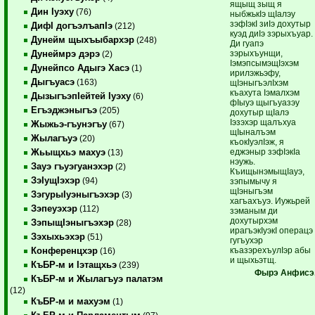
ящыщ зыщ я
Дин Iуэху
(76)
ныбжькIэ щIалэу
зэфIэкI зиIэ дохутыр
ДифI догъэлъапIэ
(212)
куэд диIэ зэрыхъуар.
Дунейм щыхъыбархэр
(248)
Ди гуапэ
зэрыхъунщи,
Дунеймрэ дэрэ
(2)
IэмэпсымэщIэхэм
Дунейпсо Адыгэ Хасэ
(1)
ирилэжьэфу,
Дыгъуасэ
(163)
щIэныгъэлIхэм
къахута Iэмалхэм
ДызыгъэпIейтей Iуэху
(6)
фIыуэ щыгъуазэу
Егъэджэныгъэ
(205)
дохутыр щIалэ
Iэзэхэр щалъхуа
Жыжьэ-гъунэгъу
(67)
щIыналъэм
Жылагъуэ
(20)
къокIуэлIэж, я
еджэныр зэфIэкIа
Жьыщхьэ махуэ
(13)
нэужь.
Зауэ гъуэгуанэхэр
(2)
КъищынэмыщIауэ,
ЗэIущIэхэр
(94)
зэпымычу я
щIэныгъэм
ЗэгурыIуэныгъэхэр
(3)
хагъахъуэ. Иужьрей
Зэпеуэхэр
(112)
зэманым ди
дохутырхэм
ЗэпыщIэныгъэхэр
(28)
ирагъэкIуэкI операцэ
Зэхыхьэхэр
(51)
гугъухэр
къазэрехъулIэр абы
Конференцхэр
(16)
и щыхьэтщ.
КъБР-м и Iэтащхьэ
(239)
Фырэ
Анфисэ
КъБР-м и Жылагъуэ палатэм
(12)
КъБР-м и махуэм
(1)