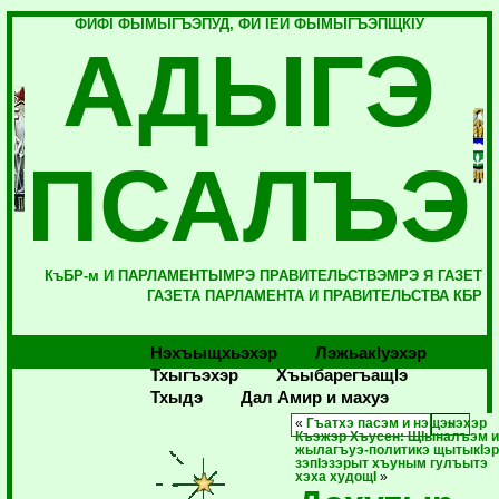
ФИФI ФЫМЫГЪЭПУД, ФИ IЕЙ ФЫМЫГЪЭПЩКIУ
АДЫГЭ
ПСАЛЪЭ
КъБР-м И ПАРЛАМЕНТЫМРЭ ПРАВИТЕЛЬСТВЭМРЭ Я ГАЗЕТ
ГАЗЕТА ПАРЛАМЕНТА И ПРАВИТЕЛЬСТВА КБР
Нэхъыщхьэхэр
Лэжьакlуэхэр
Тхыгъэхэр
Хъыбарегъащlэ
Тхыдэ
Дал Амир и махуэ
«
Гъатхэ пасэм и нэщэнэхэр
Къэжэр Хъусен: ЩIыналъэм 
жылагъуэ-политикэ щытыкIэ
зэпIэзэрыт хъуным гулъытэ
хэха худощI
»