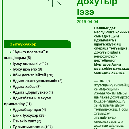
Дохутыр
Iэзэ
2019-04-04
Налшык дэт
Республикэ клиник
сымаджэщым
иджыблагъэ
Зытеухуахэр
щрагъэкIуэкIащ
операцэ телъыджэ.
"Адыгэ псалъэм" и
Дохутыр щIалэ,
нейрохирург-
хьэщIэщым
(5)
вертебролог
Iуэху еплъыкIэ
(46)
Муртазов Алим
къызэфIигъэувэжа
Iуэху щхьэпэ
(8)
сымаджэ хьэлъэ.
Абы дегъэпIейтей
(78)
Адыгэ лъагъуэжьхэмкIэ
(2)
— ФIыщIэ
яхуэсщIыну сыхуейщ
Адыгэ хабзэ
(3)
сымаджэщым и
Адыгэ цIэрыIуэхэр
(4)
лэжьакIуэхэм. Мыбы
щылажьэ дохутырхэ
Адыгэбзэм и махуэм
Iэщабэ-Iущабэщ, гу
ирихьэлIэу
(11)
зыкIуэцIылъ цIыху
телъыджэхэщ. Псом
Адыгэбзэр ядж
(4)
хуэмыдэу
Банк Iуэхухэр
(28)
згъэщIэгъуар
БэнэкIэ хуит
(2)
операцэ сызыщIа
дохутыр щIалэрщ.
Гу зылъытапхъэ
(197)