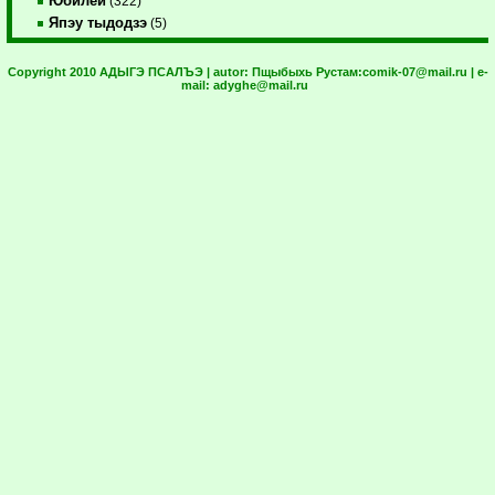
Юбилей
(322)
Япэу тыдодзэ
(5)
Copyright 2010 АДЫГЭ ПСАЛЪЭ | autor:
Пщыбыхь Рустам:
comik-07@mail.ru
| e-
mail:
adyghe@mail.ru