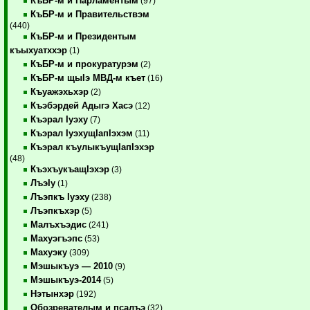
КъБР-м и Парламентым
(97)
КъБР-м и Правительствэм
(440)
КъБР-м и Президентым
къыхуатххэр
(1)
КъБР-м и прокуратурэм
(2)
КъБР-м щыIэ МВД-м къет
(16)
Къуажэхьхэр
(2)
Къэбэрдей Адыгэ Хасэ
(12)
Къэрал Iуэху
(7)
Къэрал IуэхущIапIэхэм
(11)
Къэрал къулыкъущIапIэхэр
(48)
КъэхъукъащIэхэр
(3)
ЛъэIу
(1)
Лъэпкъ Iуэху
(238)
Лъэпкъхэр
(5)
Малъхъэдис
(241)
Махуэгъэпс
(53)
Махуэку
(309)
Мэшыкъуэ — 2010
(9)
Мэшыкъуэ-2014
(5)
Нэтынхэр
(192)
Обозревателым и псалъэ
(32)