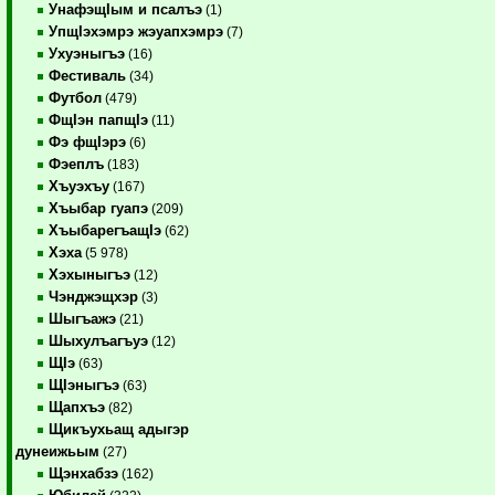
УнафэщIым и псалъэ
(1)
УпщIэхэмрэ жэуапхэмрэ
(7)
Ухуэныгъэ
(16)
Фестиваль
(34)
Футбол
(479)
ФщIэн папщIэ
(11)
Фэ фщIэрэ
(6)
Фэеплъ
(183)
Хъуэхъу
(167)
Хъыбар гуапэ
(209)
ХъыбарегъащIэ
(62)
Хэха
(5 978)
Хэхыныгъэ
(12)
Чэнджэщхэр
(3)
Шыгъажэ
(21)
Шыхулъагъуэ
(12)
ЩIэ
(63)
ЩIэныгъэ
(63)
Щапхъэ
(82)
Щикъухьащ адыгэр
дунеижьым
(27)
Щэнхабзэ
(162)