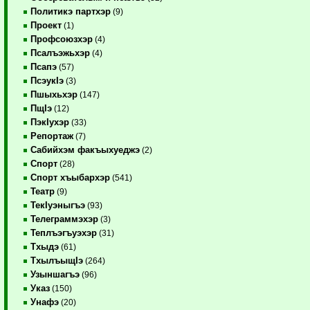
Политикэ партхэр
(9)
Проект
(1)
Профсоюзхэр
(4)
Псалъэжьхэр
(4)
Псапэ
(57)
ПсэукIэ
(3)
Пшыхьхэр
(147)
ПщIэ
(12)
ПэкIухэр
(33)
Репортаж
(7)
Сабийхэм факъыхуеджэ
(2)
Спорт
(28)
Спорт хъыбархэр
(541)
Театр
(9)
ТекIуэныгъэ
(93)
Телеграммэхэр
(3)
Теплъэгъуэхэр
(31)
Тхыдэ
(61)
ТхылъыщIэ
(264)
Узыншагъэ
(96)
Указ
(150)
Унафэ
(20)