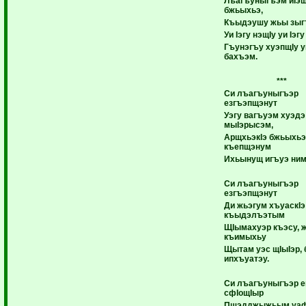
Лъагъуныгъэм иIэ
бжьыхьэ,
Къыдэушу жьы зыг
Уи Iэгу нэщIу уи Iэг
Гъунэгъу хуэпщIу уи
бахъэм.
***
Си лъагъуныгъэр
езгъэпщэнут
Уэгу вагъуэм хуэдэ
мыIэрысэм,
АрщхьэкIэ бжьыхь
къепщэнум
Ихьынущ игъуэ ним
Си лъагъуныгъэр
езгъэпщэнут
Ди жьэгум хъуаскIэ
къыдэлъэтым
ЩIымахуэр къэсу, 
къимыхьу
Щытам уэс щIыIэр, 
ипхъуатэу.
Си лъагъуныгъэр 
сфIощIыр
Пщэдджыжьым уа