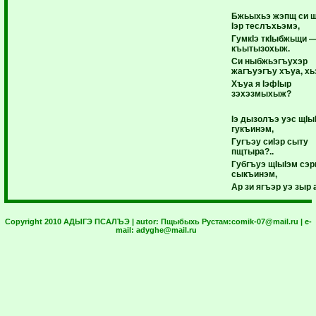
Бжьыхьэ жэпщ си щ
Iэр теслъхьэмэ,
ГумкIэ ткIыбжьщи 
къытызохыж.
Си ныбжьэгъухэр
жагъуэгъу хъуа, х
Хъуа я IэфIыр
зэхэзмыхыж?
Iэ дызолъэ уэс щIы
гукъинэм,
Гугъэу сиIэр сыту
пщтыра?..
Губгъуэ щIыIэм сэр
сыкъинэм,
Ар зи ягъэр уэ зыр 
Copyright 2010 АДЫГЭ ПСАЛЪЭ | autor:
Пщыбыхь Рустам:
comik-07@mail.ru
| e-
mail:
adyghe@mail.ru