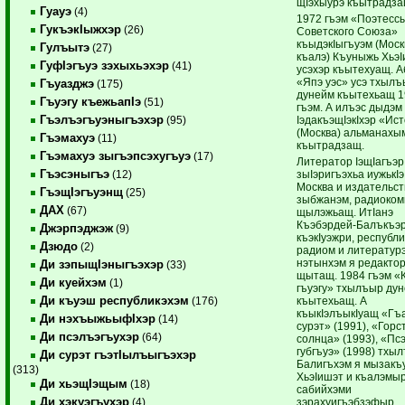
щIэхыурэ къытрадза
Гуауэ
(4)
1972 гъэм «Поэтесс
ГукъэкIыжхэр
(26)
Советского Союза»
къыдэкIыгъуэм (Моск
Гулъытэ
(27)
къалэ) Къуныжь ХьэI
ГуфIэгъуэ зэхыхьэхэр
(41)
усэхэр къытехуащ. А
«Япэ уэс» усэ тхылъ
Гъуазджэ
(175)
дунейм къытехьащ 1
Гъуэгу къежьапIэ
(51)
гъэм. А илъэс дыдэм
Гъэлъэгъуэныгъэхэр
IэдакъэщIэкIхэр «Ис
(95)
(Москва) альманахы
Гъэмахуэ
(11)
къытрадзащ.
Гъэмахуэ зыгъэпсэхугъуэ
(17)
Литератор IэщIагъэр
Гъэсэныгъэ
зыIэригъэхьа иужькIэ
(12)
Москва и издательст
ГъэщIэгъуэнщ
(25)
зыбжанэм, радиоко
ДАХ
(67)
щылэжьащ. ИтIанэ
Къэбэрдей-Балъкъэ
Джэрпэджэж
(9)
къэкIуэжри, республи
Дзюдо
(2)
радиом и литератур
нэтынхэм я редакто
Ди зэпыщIэныгъэхэр
(33)
щытащ. 1984 гъэм «
Ди куейхэм
(1)
гъуэгу» тхылъыр ду
Ди къуэш республикэхэм
къытехьащ. А
(176)
къыкIэлъыкIуащ «Гъ
Ди нэхъыжьыфIхэр
(14)
сурэт» (1991), «Горс
Ди псэлъэгъухэр
(64)
солнца» (1993), «Пс
губгъуэ» (1998) тхыл
Ди сурэт гъэтIылъыгъэхэр
Балигъхэм я мызакъ
(313)
ХьэIишэт и къалэмы
Ди хьэщIэщым
(18)
сабийхэми
Ди хэкуэгъухэр
зэрахуигъэбзэфыр
(4)