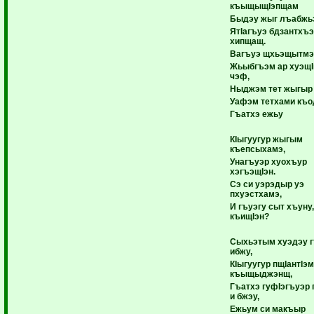
къыщыщIэпщам
Быдэу жыг лъабжь
ЯтIагъуэ бдзантхъ
хипщащ.
Вагъуэ щхьэщытмэ
Жьыбгъэм ар хуэщ
чэф,
Ныджэм тет жыгыр
Уафэм тетхами къ
Гъатхэ ежьу
КIыгуугур жыгым
къепсыхамэ,
Унагъуэр хуохъур
хэгъэщIэн.
Сэ си уэрэдыр уэ
пхуэстхамэ,
И гъуэгу сыт хъуну,
къищIэн?
Сыхьэтым хуэдэу г
ибжу,
КIыгуугур пщIантIэм
къыщыджэнщ,
Гъатхэ гуфIэгъуэр 
и бжэу,
Ежьум си макъыр