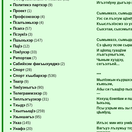
ИгъэткIуну дыгъэр 
Политикэ партхэр
(9)
Проект
(1)
Сымымазэ, сымыд
Профсоюзхэр
(4)
Уэс си лъэгум щIэкI
Псалъэжьхэр
(4)
КъыслъэIэсмэ зэ у
Псапэ
(57)
Сыхэтаи, сыхэмыт
ПсэукIэ
(3)
Сымымазэ, сымыд
Пшыхьхэр
(147)
Сэ цIыху псом сыр
ПщIэ
(12)
И щIопщ гуащIэм
ПэкIухэр
(33)
лъагъуныгъэм,
Репортаж
(7)
Чыным хуэдэу,
Сабийхэм факъыхуеджэ
сегъэлъей…
(2)
Спорт
(28)
***
Спорт хъыбархэр
(536)
МылIэжын къуршхэр
Театр
(9)
къихьэм,
ТекIуэныгъэ
(90)
Абы си гъащIэр пы
Телеграммэхэр
—
(3)
Нэхущ бэмпIам и п
Теплъэгъуэхэр
(31)
Iыхьэщ,
Тхыдэ
(57)
Псы уэрым ихь зы 
ТхылъыщIэ
(259)
цIыкIущ.
Узыншагъэ
(95)
Указ
Илъэс мин ипэ унк
(145)
Вагъуэ лъэужьу тх
Унафэ
(20)