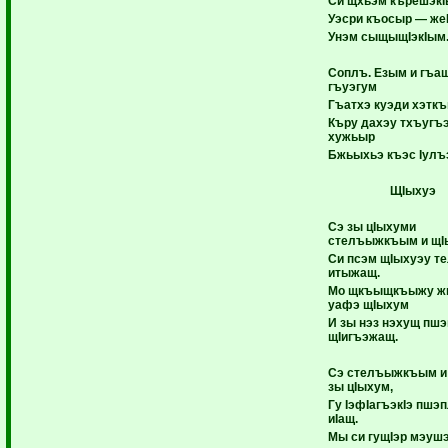
Си щхьэм кърешэкI
Уэсри къосыр — жеI
Унэм сыщыщIэкIым
Соплъ. Езым и гъащ
гъуэгум
Гъатхэ куэди хэтк
Къру дахэу тхъугъ
хужьыр
Бжьыхьэ къэс Iулъ
ЩIыхуэ
Сэ зы цIыхуми
стелъыжкъым и щI
Си псэм щIыхуэу т
итыжащ.
Мо щкъыщкъыжу ж
уафэ щIыхум
И зы нэз нэхущ пш
щIигъэжащ.
Сэ стелъыжкъым и
зы цIыхум,
Гу IэфIагъэкIэ пшэ
иIащ.
Мы си гущIэр мэуш