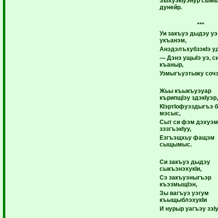
ЗыхуэкIуэнур сым
дунейр.
***
Уи закъуэ дыдэу уэ
укъанэм,
АнэдэлъхубзэкIэ у
— Дэнэ ущыIэ уэ, с
къаныр,
Узмыгъуэтыжу соч
Жьы къыкъуэуар
кърипщIэу здэкIуэр,
КIэртIофуэздыгъэ б
мэсыс,
Сыт си фэм дэхуэм
зэзгъэкIуу,
Езгъэщхьу фащэм
сыщымыс.
Си закъуэ дыдэу
сыкъэнэхукIи,
Сэ закъуэныгъэр
къэзмыщIэн,
Зы вагъуэ уэгум
къыщыблэхукIи
И нурыр уагъэу зэI