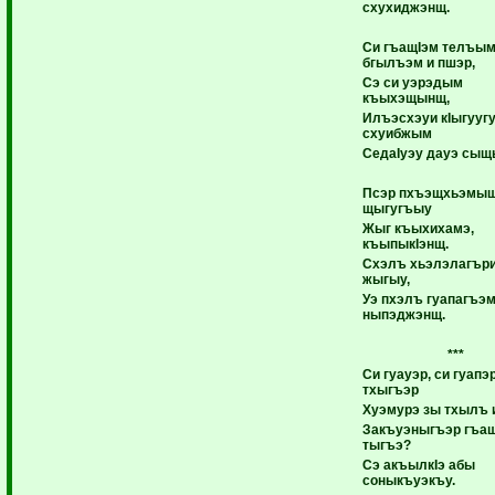
схухиджэнщ.
Си гъащIэм телъы
бгылъэм и пшэр,
Сэ си уэрэдым
къыхэщынщ,
Илъэсхэуи кIыгууг
схуибжым
СедаIуэу дауэ сы
Псэр пхъэщхьэмыщ
щыгугъыу
Жыг къыхихамэ,
къыпыкIэнщ.
Схэлъ хьэлэлагъри
жыгыу,
Уэ пхэлъ гуапагъэ
ныпэджэнщ.
***
Си гуауэр, си гуапэ
тхыгъэр
Хуэмурэ зы тхылъ 
Закъуэныгъэр гъащ
тыгъэ?
Сэ акъылкIэ абы
соныкъуэкъу.