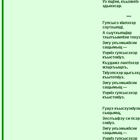
Уэ пщIэм, къызжеIэ
здынэсар.
***
Гупсысэ кIапэхэр
соутхыпщI,
А сыутхыпщIар
тхылъымпIэм тохуэ
Зигу укъэмыкIхэм
сащымыщ —
УэркIэ гупсысэхэр
къыстокIуэ.
Къудамэ лантIэхэр
мэщхъыщхъ,
ТкIуэпсхэр щыгъэх
къытоткIуэ.
Зигу укъэмыкIхэм
сащымыщ —
УэркIэ гупсысэхэр
къыстокIуэ.
Гуауэ къысхуэкIуэ
сыщымщ,
Зеслъафэу си псэ
сокIуэ.
Зигу укъэмыкIхэм
сащымыщ —
УэркIэ гупсысэхэр