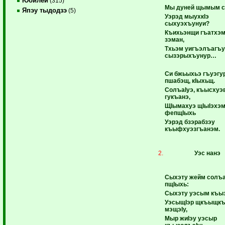
Юбилей
(315)
Мы дуней щымым с
Япэу тыдодзэ
(5)
Уэрэд мыухкIэ
сыхуэхъунуи?
Къихьэнщи гъатхэм
зэман,
Тхьэм уигъэлъагъу
сызэрыхъунур…
Си бжьыхьэ гъуэгу
пшабэщ, кIыхьщ.
СолъаIуэ, къысхуэ
гукъанэ,
ЩIымахуэ щIыIэхэ
фепщIыхь
Уэрэд бзэрабзэу
къыфхуэзгъанэм.
Уэс нанэ
Сыхэту жейм солъ
пщIыхь:
Сыхэту уэсым къыз
УэсыщIэр щкъыщк
мэщэIу,
Мыр жиIэу уэсыр