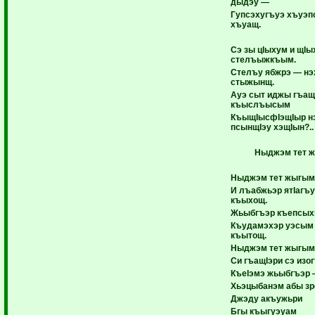
дыдэу —
Гупсэхугъуэ хъуэп
хъуащ.
Сэ зы цIыхум и щIы
стелъыжкъым.
Стелъу ябжрэ — н
стыжынщ.
Ауэ сыт иджы гъащ
къыслъысым
КъыщIысфIэщIыр н
псынщIэу хэщIын?..
Ныджэм тет 
Ныджэм тет жыгым
И лъабжьэр ятIагъ
къыхощ.
Жьыбгъэр къепсы
Къудамэхэр уэсым
къытощ.
Ныджэм тет жыгым
Си гъащIэри сэ изо
КъеIэмэ жьыбгъэр
Хьэцыбанэм абы зр
Джэду акъужьри
Бгы къыгуэуам