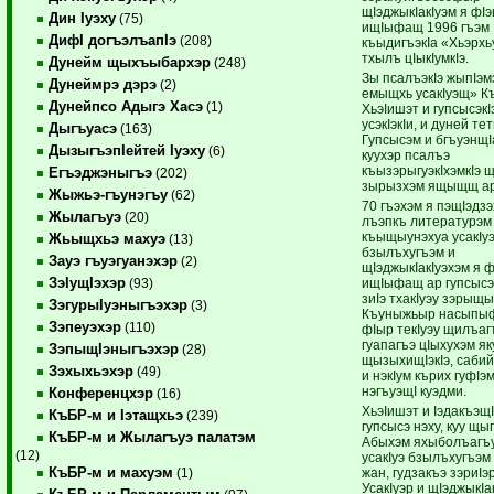
щIэджыкIакIуэм я фI
Дин Iуэху
(75)
ищIыфащ 1996 гъэм
ДифI догъэлъапIэ
(208)
къыдигъэкIа «Хьэрхь
тхылъ цIыкIумкIэ.
Дунейм щыхъыбархэр
(248)
Зы псалъэкIэ жыпIэм
Дунеймрэ дэрэ
(2)
емыщхь усакIуэщ» К
Дунейпсо Адыгэ Хасэ
(1)
ХьэIишэт и гупсысэкIэ
усэкIэкIи, и дуней тет
Дыгъуасэ
(163)
Гупсысэм и бгъуэнщI
ДызыгъэпIейтей Iуэху
(6)
куухэр псалъэ
къызэрыгуэкIхэмкIэ 
Егъэджэныгъэ
(202)
зырызхэм ящыщщ ар
Жыжьэ-гъунэгъу
(62)
70 гъэхэм я пэщIэдз
Жылагъуэ
(20)
лъэпкъ литературэм
къыщыунэхуа усакIу
Жьыщхьэ махуэ
(13)
бзылъхугъэм и
Зауэ гъуэгуанэхэр
(2)
щIэджыкIакIуэхэм я 
ЗэIущIэхэр
ищIыфащ ар гупсысэ
(93)
зиIэ тхакIуэу зэрыщ
ЗэгурыIуэныгъэхэр
(3)
Къуныжьыр насыпыф
Зэпеуэхэр
(110)
фIыр текIуэу щилъагъ
гуапагъэ цIыхухэм як
ЗэпыщIэныгъэхэр
(28)
щызыхищIэкIэ, саби
Зэхыхьэхэр
(49)
и нэкIум кърих гуфIэм
нэгъуэщI куэдми.
Конференцхэр
(16)
ХьэIишэт и IэдакъэщI
КъБР-м и Iэтащхьэ
(239)
гупсысэ нэху, куу щ
КъБР-м и Жылагъуэ палатэм
Абыхэм яхыболъагъ
(12)
усакIуэ бзылъхугъэм
КъБР-м и махуэм
жан, гудзакъэ зэриIэр
(1)
УсакIуэр и щIэджыкIа