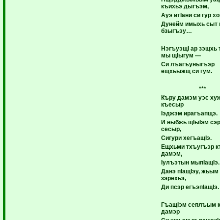
къихьэ дыгъэм,
Ауэ итIани си гур х
Дунейм имыхь сыт
бзыгъэу…
НэгъуэщI ар зэщхь
мы щIыгум —
Си лъагъуныгъэр
ещхьыжщ си гум.
***
Къру дамэм уэс ху
къесыр
Iэджэм ирагъапщэ.
И ныбжь щIыIэм сэ
сесыр,
Сигури хегъащIэ.
Ещхьми тхъугъэр к
дамэм,
Iулъэтын мыпIащIэ.
Данэ пIащIэу, жьым
зэрехьэ,
Ди псэр егъэпIащIэ.
ГъащIэм сеплъым 
дамэр