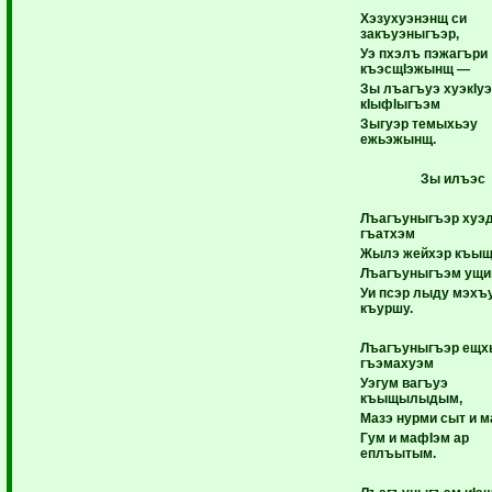
Хэзухуэнэнщ си
закъуэныгъэр,
Уэ пхэлъ пэжагъри
къэсщIэжынщ —
Зы лъагъуэ хуэкIу
кIыфIыгъэм
Зыгуэр темыхьэу
ежьэжынщ.
Зы илъэс
Лъагъуныгъэр хуэ
гъатхэм
Жылэ жейхэр къы
Лъагъуныгъэм ущи
Уи псэр лыду мэхъ
къуршу.
Лъагъуныгъэр ещх
гъэмахуэм
Уэгум вагъуэ
къыщылыдым,
Мазэ нурми сыт и м
Гум и мафIэм ар
еплъытым.