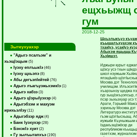
ещхьыжщ 
гум
2018-12-25
Щхьэлыкъуэ къуа
къыщалъхуахэм къ
Зытеухуахэр
тхакIуэ, усакIуэ куэ
Абыхэм ящыщщ Къ
"Адыгэ псалъэм" и
ХьэIишэт.
хьэщIэщым
(5)
Иджыри курыт еджап
Iуэху еплъыкIэ
(46)
щIэсу усэ тхын щIидз
Iуэху щхьэпэ
школ нэужьым ХьэIи
(8)
япэщIыкIэ щIэтIысхь
Абы дегъэпIейтей
(76)
Москва дэт Технолог
Адыгэ лъагъуэжьхэмкIэ
(1)
училищэм. ИлъэситIк
хъарзынэу щеджа пэ
Адыгэ хабзэ
(3)
гур зыщIэхъуэпсыр, 
Адыгэ цIэрыIуэхэр
(4)
псэр зыхьэхуар усэ т
Арати, Горький Макси
Адыгэбзэм и махуэм
зэрихьэу Москва дэт
ирихьэлIэу
(11)
Литературэ институ
Адыгэбзэр ядж
гъэм щIэтIысхьащ. А
(4)
иужькIи Къуныжьым 
Банк Iуэхухэр
(28)
IэдакъэщIэкIхэр ди
БэнэкIэ хуит
(2)
республикэм къыщыд
газетхэм, журналхэм 
Гу зылъытапхъэ
(190)