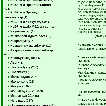
КъБР-м и Парламентым
(97)
зэIухауэ йопсалъэ, 
КъБР-м и Правительствэм
щибзыщIыркъым. И
къалэмыр Хэкум, лъ
(421)
гуащIэрылажьэхэм, ц
КъБР-м и Президентым
пэжхэм, мурадыфIыр
къыхуатххэр
(1)
бащэхэм яхуэгъэпса
КъБР-м и прокуратурэм
Къуныжь ХьэIишэт 
(2)
лъэпкъ литературэм
КъБР-м щыIэ МВД-м къет
(16)
псалъэ щIэщыгъуэ
Къуажэхьхэр
(2)
хэзылъхьэфахэм.
Къэбэрдей Адыгэ Хасэ
Щомахуэ
(12)
Къэрал Iуэху
(6)
Къуныжь ХьэIишэт 
Къэрал IуэхущIапIэхэм
(11)
Сымымазэ, сымы
Къэрал къулыкъущIапIэхэр
(48)
Псынэ къабзэм хуэ
КъэхъукъащIэхэр
(3)
гъащIэр,
ЛъэIу
(1)
КъибгъэхъуэхукIэ, 
Лъэпкъ Iуэху
(236)
мыхъуж,
Лъэпкъхэр
(5)
Жыг баринэу гъатх
гъагъэу,
Малъхъэдис
(237)
Бжьыхьэ къэскIэ зэ
Махуэгъэпс
(52)
мыгъуж.
Махуэку
(309)
Мэшыкъуэ — 2010
(9)
Зы щIалэгъуэщ цIы
иIэр…
Мэшыкъуэ-2014
(5)
Илъэс къэскIэ уэсы
Нэтынхэр
(187)
ЩIымахуае щащыху
Обозревателым и псалъэ
(31)