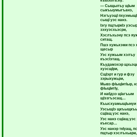
къызолъэIу:
— Сыщылъу щIым
сыкъыумыгъанэ,
НэгъуэщI пхуэмыщI
сыщI уэс нанэ.
Iэгу пщтыркIэ уэсы
зэхуэсхьэсри,
Хэслъхьэну псэ яу
ситащ.
Пшэ хужьхэми псэ 
щесыр
Уэс хужьым хэлъу
къэсIэтащ.
Къудамэхэр щхьэц
хуэсщIри,
СщIэрт и гур и фэу
зэрыхужьри,
Мывэ фIыцIитIыр, н
фIыцIитIу,
И набдзэ щIагъым
щIэзгъэсащ…
КъысхуамыщIынуи 
УэсыщIэ щкъыщкъ
сщIащ уэс нанэ,
Уэс нанэ сщIащ уэс
къесар…
Уэс нанэр ткIуащ, п
пщтыр хэслъхьари,