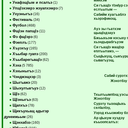
минхэм
УнафэщIым и псалъэ
(1)
Си гъащIэ тIэкIур сэ
УпщIэхэмрэ жэуапхэмрэ
(7)
еслъытым —
Ухуэныгъэ
(16)
Сабийм хуагъаблэ
хьэрэфинэщ.
Фестиваль
(34)
Футбол
(468)
Ауэ зы гъатхэм
ФщIэн папщIэ
(11)
щыщIэдзауэ
Фэ фщIэрэ
(6)
Бжьыхьэм нэсыху 
хьэндырабгъуэм
Фэеплъ
(177)
Си гъащIэ мащIэр
Хъуэхъу
(165)
еплъытамэ, —
Хъыбар гуапэ
(200)
СыцIыхущ, сыкъурш
ХъыбарегъащIэ
(62)
сывагъуэщ.
Хэха
(5 785)
Хэхыныгъэ
(12)
Сабий сурэтх
Чэнджэщхэр
(3)
Жэнэтбзу
Шыгъажэ
(20)
Шыхулъагъуэ
(12)
ЩIэ
(62)
ТхылъымпIэщ уэсы
Жэнэтбзу
ЩIэныгъэ
(63)
Сурэту тызощIыхь
Щапхъэ
(78)
селIалIэу,
Щикъухьащ адыгэр
Уэрэд къызжиIэу бз
дунеижьым
(26)
Ар цIыхум хуэдэу
къызопсалъэ:
Щэнхабзэ
(160)