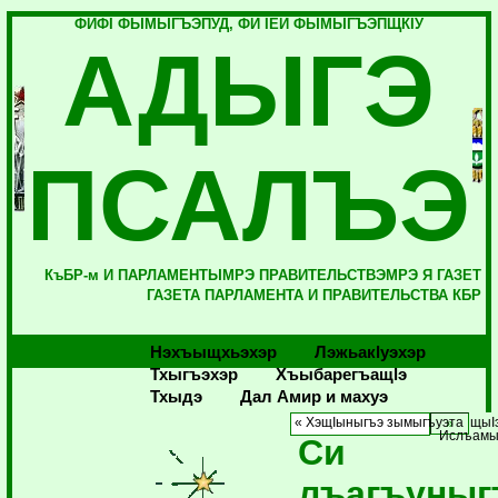
ФИФI ФЫМЫГЪЭПУД, ФИ IЕЙ ФЫМЫГЪЭПЩКIУ
АДЫГЭ
ПСАЛЪЭ
КъБР-м И ПАРЛАМЕНТЫМРЭ ПРАВИТЕЛЬСТВЭМРЭ Я ГАЗЕТ
ГАЗЕТА ПАРЛАМЕНТА И ПРАВИТЕЛЬСТВА КБР
Нэхъыщхьэхэр
Лэжьакlуэхэр
Тхыгъэхэр
Хъыбарегъащlэ
Тхыдэ
Дал Амир и махуэ
« ХэщIыныгъэ зымыгъуэта щы
Ислъамым
Си
лъагъуныг