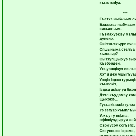
къыстокIуэ.
***
Гъатхэ ныбжьым си
Бжьыхьэ ныбжьым
сихьакъым.
ГъэмахуэкIэу мэл
дунейр.
Си Iэжьэкъури ичащ
Спшыныжа стелъа
хьэкъыр?
СызэупщIыр уэ зыр
Къэбэрдей.
УхъуэнщIауэ си лъэ
Хэт и деж ущыгъуа
УпщIэ Iэджэ гурыщI
къыпокIэ,
Iэджи икIыу уи бжэ
Дзэл къудамэу ха
щыхокIэ…
ГукъэкIыжкIэ гулэз
Уэ зэгуэр къыплъы
Уохъу гу пцIанэ,
пфIокIуэдыр уи жей
Сэри усэу согъэпс,
Си гупсысэ Iэрамэ,