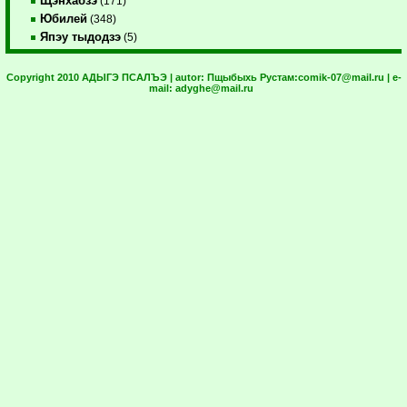
Щэнхабзэ
(171)
Юбилей
(348)
Япэу тыдодзэ
(5)
Copyright 2010 АДЫГЭ ПСАЛЪЭ | autor:
Пщыбыхь Рустам:
comik-07@mail.ru
| e-
mail:
adyghe@mail.ru