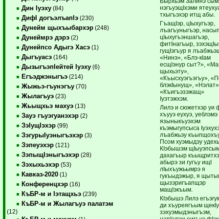
Бырхьэм Залинэ сым
нэгъуэщIхэми ятеуху
Дин Iуэху
(84)
тхыгъэхэр итщ абы.
ДифI догъэлъапIэ
(230)
ГъащIэр, цIыхугъэр,
Дунейм щыхъыбархэр
(248)
лъагъуныгъэр, насы
цIыхугъэншагъэр,
Дунеймрэ дэрэ
(2)
фитIнагъыр, зэхэщIы
Дунейпсо Адыгэ Хасэ
(1)
гущIэгъур я лъабжьэ
Дыгъуасэ
(164)
«Нинэ», «Блэ-кIам
есщIэнур сыт?», «Ма
ДызыгъэпIейтей Iуэху
(6)
щыхьэту»,
Егъэджэныгъэ
(214)
«Къысхуэгъэгъу», «
блэкIынущ», «Нэлат»
Жыжьэ-гъунэгъу
(70)
«Къигъэзэжащ»
Жылагъуэ
(23)
Iуэтэжхэм.
Жьыщхьэ махуэ
(13)
Лилэ и сюжетхэр уи 
хъууэ еухуэ, уеблэмэ
Зауэ гъуэгуанэхэр
(2)
языныкъуэхэм
ЗэIущIэхэр
(99)
къэмыгупсыса Iуэхух
лъабжьэу къыпщохъу
ЗэгурыIуэныгъэхэр
(3)
Псом хуэмыдэу удех
Зэпеуэхэр
(121)
КIэбышэм щIыуэпсым
ЗэпыщIэныгъэхэр
(28)
дахагъыр къыщритхэк
абырэ зи гугъу ищI
Зэхыхьэхэр
(53)
лIыхъужьымрэ я
Кавказ-2020
(1)
гукъыдэжыр, я щыты
щызэригъапщэр
Конференцхэр
(16)
мащIэкъым.
КъБР-м и Iэтащхьэ
(239)
КIэбышэ Лилэ егъэгу
КъБР-м и Жылагъуэ палатэм
ди хъуреягъым щекIу
(12)
зэхуэмыдэныгъэм,
напIэдэхьеигъуэ фIэк