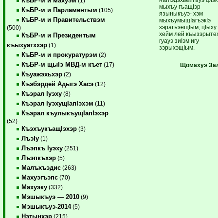
КъБР-м и махуэм
(1)
мыхъу гъащIэр
КъБР-м и Парламентым
(105)
языныкъуэ- хэм
КъБР-м и Правительствэм
мыхъумыщIагъэкIэ
зэрагъэнщIым, цIыху
(500)
хейм лей къызэрыте
КъБР-м и Президентым
гуауэ зиIэм игу
къыхуатххэр
(1)
зэрыхэщIым.
КъБР-м и прокуратурэм
(2)
КъБР-м щыIэ МВД-м къет
(17)
Щомахуэ
За
Къуажэхьхэр
(2)
Къэбэрдей Адыгэ Хасэ
(12)
Къэрал Iуэху
(8)
Къэрал IуэхущIапIэхэм
(11)
Къэрал къулыкъущIапIэхэр
(52)
КъэхъукъащIэхэр
(3)
ЛъэIу
(1)
Лъэпкъ Iуэху
(251)
Лъэпкъхэр
(5)
Малъхъэдис
(263)
Махуэгъэпс
(70)
Махуэку
(332)
Мэшыкъуэ — 2010
(9)
Мэшыкъуэ-2014
(5)
Нэтынхэр
(215)