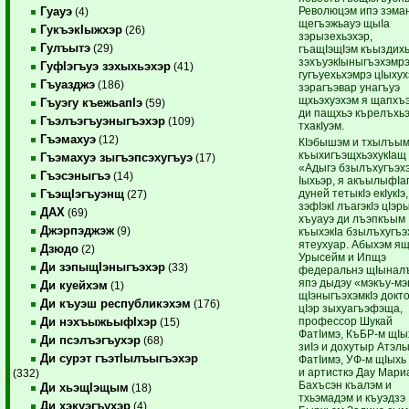
Революцэм ипэ зэм
Гуауэ
(4)
щегъэжьауэ щыIа
ГукъэкIыжхэр
(26)
зэрызехьэхэр,
Гулъытэ
(29)
гъащIэщIэм къыздих
зэхъуэкIыныгъэхэмр
ГуфIэгъуэ зэхыхьэхэр
(41)
гугъуехьхэмрэ цIыху
Гъуазджэ
(186)
зэрагъэвар унагъуэ
щхьэхуэхэм я щапхъэ
Гъуэгу къежьапIэ
(59)
ди пащхьэ кърелъхь
Гъэлъэгъуэныгъэхэр
(109)
тхакIуэм.
Гъэмахуэ
(12)
КIэбышэм и тхылъы
къыхигъэщхьэхукIащ
Гъэмахуэ зыгъэпсэхугъуэ
(17)
«Адыгэ бзылъхугъэх
Гъэсэныгъэ
(14)
Iыхьэр, я акъылыфIаг
дуней тетыкIэ екIукIэ,
ГъэщIэгъуэнщ
(27)
зэфIэкI лъагэкIэ цIэр
ДАХ
(69)
хъуауэ ди лъэпкъым
Джэрпэджэж
(9)
къыхэкIа бзылъхугъэ
ятеухуар. Абыхэм я
Дзюдо
(2)
Урысейм и Ипщэ
Ди зэпыщIэныгъэхэр
(33)
федеральнэ щIынал
япэ дыдэу «мэкъу-м
Ди куейхэм
(1)
щIэныгъэхэмкIэ докт
Ди къуэш республикэхэм
(176)
цIэр зыхуагъэфэща,
профессор Шукай
Ди нэхъыжьыфIхэр
(15)
ФатIимэ, КъБР-м щIы
Ди псэлъэгъухэр
(68)
зиIэ и дохутыр Атэл
Ди сурэт гъэтIылъыгъэхэр
ФатIимэ, УФ-м щIыхь 
и артисткэ Дау Мари
(332)
Бахъсэн къалэм и
Ди хьэщIэщым
(18)
тхьэмадэм и къуэдзэ
Ди хэкуэгъухэр
(4)