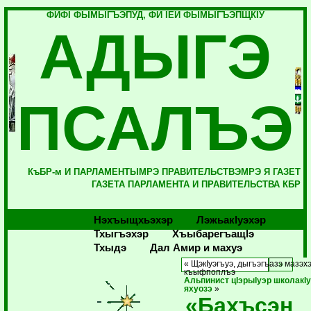
ФИФI ФЫМЫГЪЭПУД, ФИ IЕЙ ФЫМЫГЪЭПЩКIУ
АДЫГЭ
ПСАЛЪЭ
КъБР-м И ПАРЛАМЕНТЫМРЭ ПРАВИТЕЛЬСТВЭМРЭ Я ГАЗЕТ
ГАЗЕТА ПАРЛАМЕНТА И ПРАВИТЕЛЬСТВА КБР
Нэхъыщхьэхэр
Лэжьакlуэхэр
Тхыгъэхэр
Хъыбарегъащlэ
Тхыдэ
Дал Амир и махуэ
« ЩэкIуэгъуэ, дыгъэгъазэ мазэх
къыфпоплъэ
Альпинист цIэрыIуэр школакI
яхуозэ
»
«Бахъсэн