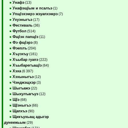
Унафэ
(13)
УнафэщIым и псалъэ
(1)
УпщIэхэмрэ жэуапхэмрэ
(7)
Ухуэныгъэ
(17)
Фестиваль
(36)
Футбол
(514)
ФщIэн папщIэ
(11)
Фэ фщIэрэ
(8)
Фэеплъ
(204)
Хъуэхъу
(181)
Хъыбар гуапэ
(222)
ХъыбарегъащIэ
(64)
Хэха
(6 397)
Хэхыныгъэ
(12)
Чэнджэщхэр
(3)
Шыгъажэ
(22)
Шыхулъагъуэ
(12)
ЩIэ
(68)
ЩIэныгъэ
(66)
Щапхъэ
(90)
Щикъухьащ адыгэр
дунеижьым
(29)