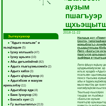
аузым
пшагъуэр
щхьэщыт
2018-11-22
Зытеухуахэр
Налшык дэт «Принт
Центр» типографие
"Адыгэ псалъэм" и
иджыблагъэ дуней
хьэщIэщым
(5)
къыщытехьащ КIэб
Лилэ «Бахъсэн ау
Iуэху еплъыкIэ
(47)
пшагъуэр щхьэщы
Iуэху щхьэпэ
(10)
зыфIища и тхылъыр
Абы дегъэпIейтей
(82)
Лилэ фIыуэ яцIыху д
Адыгэ лъагъуэжьхэмкIэ
(2)
щIэджыкIакIуэхэм: ар
Адыгэ хабзэ
(3)
илъэс куэдкIэ «Адыгэ
псалъэм» щылэжьащ
Адыгэ цIэрыIуэхэр
(4)
пенсэ тIысыжа иужьк
Адыгэбзэм и махуэм
абы и IэдакъэщIэкIхэ
мызэ-мытIэу ди газе
ирихьэлIэу
(11)
напэкIуэцIхэм къыте
Адыгэбзэр ядж
(4)
Тхылъыр къызэIуех
Банк Iуэхухэр
(28)
тхыдэр зи лъабжьэ
«Бахъсэн аузым
БэнэкIэ хуит
(2)
пшагъуэр щхьэщыт
Гу зылъытапхъэ
(213)
повесть гъэщIэгъуэн