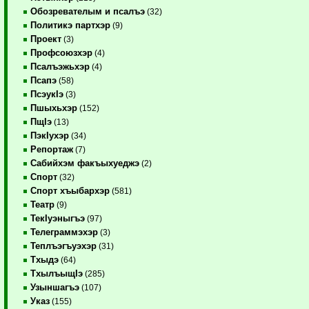
Обозревателым и псалъэ
(32)
Политикэ партхэр
(9)
Проект
(3)
Профсоюзхэр
(4)
Псалъэжьхэр
(4)
Псапэ
(58)
ПсэукIэ
(3)
Пшыхьхэр
(152)
ПщIэ
(13)
ПэкIухэр
(34)
Репортаж
(7)
Сабийхэм факъыхуеджэ
(2)
Спорт
(32)
Спорт хъыбархэр
(581)
Театр
(9)
ТекIуэныгъэ
(97)
Телеграммэхэр
(3)
Теплъэгъуэхэр
(31)
Тхыдэ
(64)
ТхылъыщIэ
(285)
Узыншагъэ
(107)
Указ
(155)