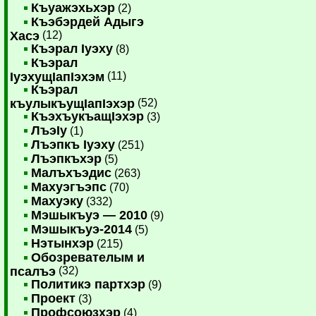
Къуажэхьхэр
(2)
Къэбэрдей Адыгэ
Хасэ
(12)
Къэрал Iуэху
(8)
Къэрал
IуэхущIапIэхэм
(11)
Къэрал
къулыкъущIапIэхэр
(52)
КъэхъукъащIэхэр
(3)
ЛъэIу
(1)
Лъэпкъ Iуэху
(251)
Лъэпкъхэр
(5)
Малъхъэдис
(263)
Махуэгъэпс
(70)
Махуэку
(332)
Мэшыкъуэ — 2010
(9)
Мэшыкъуэ-2014
(5)
Нэтынхэр
(215)
Обозревателым и
псалъэ
(32)
Политикэ партхэр
(9)
Проект
(3)
Профсоюзхэр
(4)