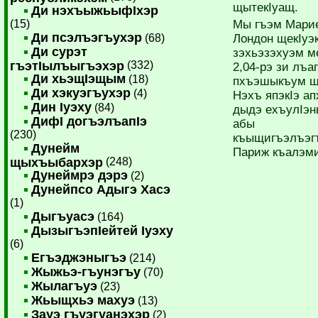
щытекIуащ.
Ди нэхъыжьыфIхэр
(15)
Мы гъэм Мари
Ди псэлъэгъухэр
(68)
Лондон щекIуэк
Ди сурэт
зэхьэзэхуэм м
гъэтIылъыгъэхэр
(332)
2,04-рэ зи лъа
Ди хьэщIэщым
(18)
пхъэшыкъум щ
Ди хэкуэгъухэр
(4)
Нэхъ япэкIэ ап
Дин Iуэху
(84)
дыдэ ехъулIэн
ДифI догъэлъапIэ
абы
(230)
къыщигъэлъэг
Дунейм
Париж къалэми
щыхъыбархэр
(248)
Дунеймрэ дэрэ
(2)
Дунейпсо Адыгэ Хасэ
(1)
Дыгъуасэ
(164)
ДызыгъэпIейтей Iуэху
(6)
Егъэджэныгъэ
(214)
Жыжьэ-гъунэгъу
(70)
Жылагъуэ
(23)
Жьыщхьэ махуэ
(13)
Зауэ гъуэгуанэхэр
(2)