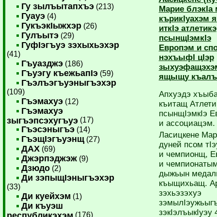
Гу зылъытапхъэ
(213)
Марие блэкIа
Гуауэ
(4)
кърикIуахэм 
ГукъэкIыжхэр
(26)
иткIэ атлетикэ
Гулъытэ
(29)
псынщIэмкIэ
ГуфIэгъуэ зэхыхьэхэр
Европэм и сп
(41)
нэхъыфI цIэр
Гъуазджэ
(186)
зыхуэфащэхэ
Гъуэгу къежьапIэ
(59)
ящыщу къалъ
Гъэлъэгъуэныгъэхэр
(109)
Апхуэдэ хъыб
Гъэмахуэ
(12)
къитащ Атлети
Гъэмахуэ
псынщIэмкIэ Е
зыгъэпсэхугъуэ
(17)
и ассоциацэм.
Гъэсэныгъэ
(14)
Ласицкене Ма
ГъэщIэгъуэнщ
(27)
дуней псом тI
ДАХ
(69)
и чемпионщ, Е
Джэрпэджэж
(9)
и чемпионаты
Дзюдо
(2)
дыжьын медал
Ди зэпыщIэныгъэхэр
къыщихьащ. А
(33)
зэхьэзэхуэ
Ди куейхэм
(1)
зэмылIэужьыг
Ди къуэш
зэкIэлъыкIуэу 
республикэхэм
(176)