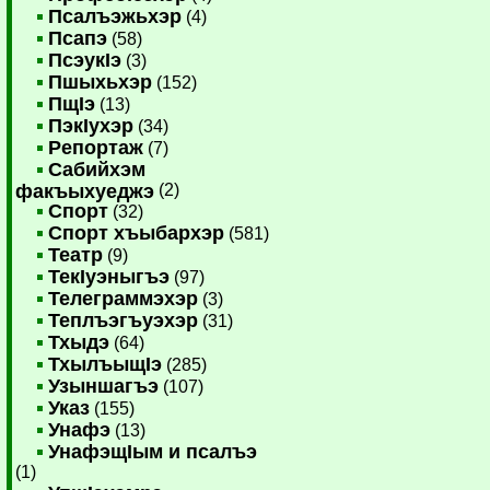
Псалъэжьхэр
(4)
Псапэ
(58)
ПсэукIэ
(3)
Пшыхьхэр
(152)
ПщIэ
(13)
ПэкIухэр
(34)
Репортаж
(7)
Сабийхэм
факъыхуеджэ
(2)
Спорт
(32)
Спорт хъыбархэр
(581)
Театр
(9)
ТекIуэныгъэ
(97)
Телеграммэхэр
(3)
Теплъэгъуэхэр
(31)
Тхыдэ
(64)
ТхылъыщIэ
(285)
Узыншагъэ
(107)
Указ
(155)
Унафэ
(13)
УнафэщIым и псалъэ
(1)