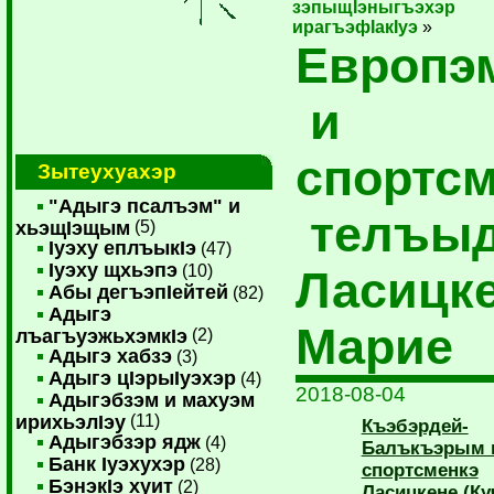
зэпыщIэныгъэхэр
ирагъэфIакIуэ
»
Европэ
и
спортс
Зытеухуахэр
"Адыгэ псалъэм" и
телъы
хьэщIэщым
(5)
Iуэху еплъыкIэ
(47)
Iуэху щхьэпэ
(10)
Ласицк
Абы дегъэпIейтей
(82)
Адыгэ
Марие
лъагъуэжьхэмкIэ
(2)
Адыгэ хабзэ
(3)
Адыгэ цIэрыIуэхэр
(4)
2018-08-04
Адыгэбзэм и махуэм
ирихьэлIэу
(11)
Къэбэрдей-
Адыгэбзэр ядж
(4)
Балъкъэрым
Банк Iуэхухэр
(28)
спортсменкэ
БэнэкIэ хуит
(2)
Ласицкене (Ку