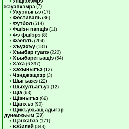
УпщIэхэмрэ
жэуапхэмрэ
(7)
Ухуэныгъэ
(17)
Фестиваль
(36)
Футбол
(514)
ФщIэн папщIэ
(11)
Фэ фщIэрэ
(8)
Фэеплъ
(204)
Хъуэхъу
(181)
Хъыбар гуапэ
(222)
ХъыбарегъащIэ
(64)
Хэха
(6 397)
Хэхыныгъэ
(12)
Чэнджэщхэр
(3)
Шыгъажэ
(22)
Шыхулъагъуэ
(12)
ЩIэ
(68)
ЩIэныгъэ
(66)
Щапхъэ
(90)
Щикъухьащ адыгэр
дунеижьым
(29)
Щэнхабзэ
(171)
Юбилей
(348)