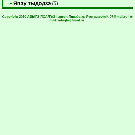
Япэу тыдодзэ
(5)
Copyright 2010 АДЫГЭ ПСАЛЪЭ | autor:
Пщыбыхь Рустам:
comik-07@mail.ru
| e-
mail:
adyghe@mail.ru