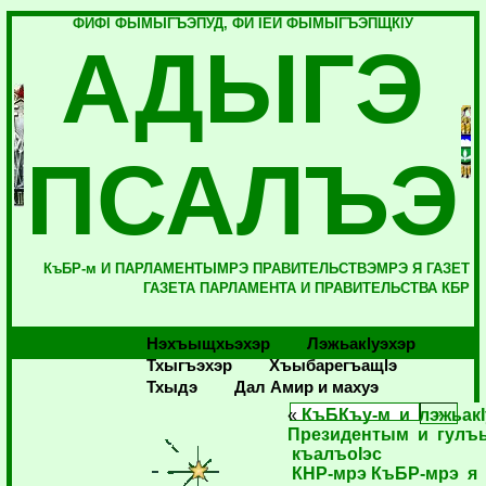
ФИФI ФЫМЫГЪЭПУД, ФИ IЕЙ ФЫМЫГЪЭПЩКIУ
АДЫГЭ
ПСАЛЪЭ
КъБР-м И ПАРЛАМЕНТЫМРЭ ПРАВИТЕЛЬСТВЭМРЭ Я ГАЗЕТ
ГАЗЕТА ПАРЛАМЕНТА И ПРАВИТЕЛЬСТВА КБР
Нэхъыщхьэхэр
Лэжьакlуэхэр
Тхыгъэхэр
Хъыбарегъащlэ
Тхыдэ
Дал Амир и махуэ
«
КъБКъу-м и лэжьак
Президентым и гулъ
къалъоIэс
КНР-мрэ КъБР-мрэ я