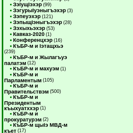
ЗэIущIэхэр
(99)
ЗэгурыIуэныгъэхэр
(3)
Зэпеуэхэр
(121)
ЗэпыщIэныгъэхэр
(28)
Зэхыхьэхэр
(53)
Кавказ-2020
(1)
Конференцхэр
(16)
КъБР-м и Iэтащхьэ
(239)
КъБР-м и Жылагъуэ
палатэм
(12)
КъБР-м и махуэм
(1)
КъБР-м и
Парламентым
(105)
КъБР-м и
Правительствэм
(500)
КъБР-м и
Президентым
къыхуатххэр
(1)
КъБР-м и
прокуратурэм
(2)
КъБР-м щыIэ МВД-м
къет
(17)