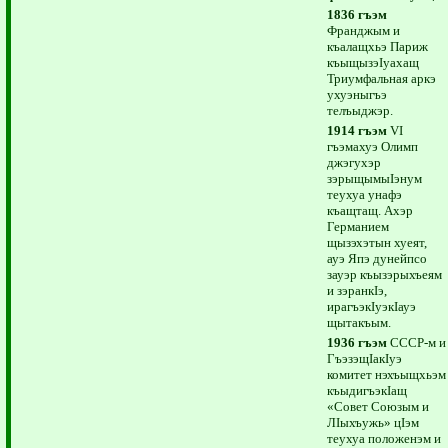
1836 гъэм
Франджым и
къалащхьэ Париж
къыщызэIуахащ
Триумфальная аркэ
ухуэныгъэ
телъыджэр.
1914 гъэм
VI
гъэмахуэ Олимп
джэгухэр
зэрыщымыIэнум
теухуа унафэ
къащтащ. Ахэр
Германием
щызэхэтын хуеят,
ауэ Япэ дунейпсо
зауэр къызэрыхъеям
и зэранкIэ,
ирагъэкIуэкIауэ
щытакъым.
1936 гъэм
СССР-м и
ГъэзэщIакIуэ
комитет нэхъыщхьэм
къыдигъэкIащ
«Совет Союзым и
ЛIыхъужь» цIэм
теухуа положенэм и