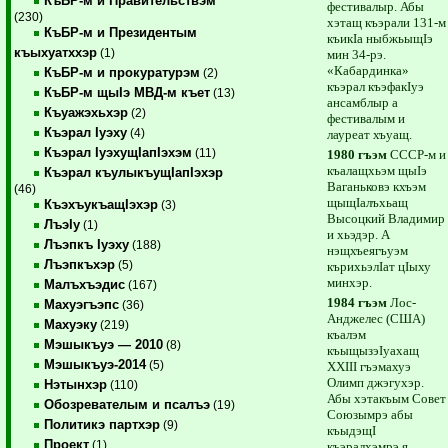
КъБР-м и Правительствэм
фестивалыр. Абы
(230)
хэтащ къэрали 131-м
КъБР-м и Президентым
къикIа ныбжьыщIэ
къыхуатххэр
(1)
мин 34-рэ.
«Кабардинка»
КъБР-м и прокуратурэм
(2)
къэрал къэфакIуэ
КъБР-м щыIэ МВД-м къет
(13)
ансамблыр а
Къуажэхьхэр
(2)
фестивалым и
Къэрал Iуэху
(4)
лауреат хъуащ.
Къэрал IуэхущIапIэхэм
(11)
1980 гъэм
СССР-м и
къалащхьэм щыIэ
Къэрал къулыкъущIапIэхэр
Ваганьковэ кхъэм
(46)
щыщIалъхьащ
КъэхъукъащIэхэр
(3)
Высоцкий Владимир
ЛъэIу
(1)
и хьэдэр. А
Лъэпкъ Iуэху
(188)
нэщхъеягъуэм
Лъэпкъхэр
(5)
кърихьэлIат цIыху
минхэр.
Малъхъэдис
(167)
1984 гъэм
Лос-
Махуэгъэпс
(36)
Анджелес (США)
Махуэку
(219)
къалэм
Мэшыкъуэ — 2010
(8)
къыщызэIуахащ
Мэшыкъуэ-2014
(5)
ХХIII гъэмахуэ
Олимп джэгухэр.
Нэтынхэр
(110)
Абы хэтакъым Совет
Обозревателым и псалъэ
(19)
Союзымрэ абы
Политикэ партхэр
(9)
къыдэщI
Проект
(1)
къэралхэмрэ я