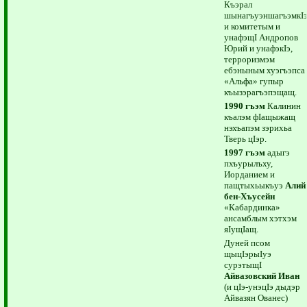
Къэрал
шынагъуэншагъэмкI
и комитетым и
унафэщI Андропов
Юрий и унафэкIэ,
терроризмэм
ебэныным хуэгъэпса
«Альфа» гупыр
къызэрагъэпэщащ.
1990 гъэм
Калинин
къалэм фIащыжащ
нэхъапэм зэрихьа
Тверь цIэр.
1997 гъэм
адыгэ
пхъурылъху,
Иорданием и
пащтыхьыкъуэ
Алий
бен-Хъусейн
«Кабардинка»
ансамблым хэтхэм
яIущIащ.
Дуней псом
щыцIэрыIуэ
сурэтыщI
Айвазовский Иван
(и цIэ-унэцIэ дыдэр
Айвазян Ованес)