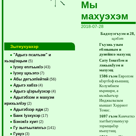
Мы
махуэхэм
2018-07-28
Бадзэуэгъуэм и 28,
щэбэт
Гъуэжь узым
Зытеухуахэр
ебэныным и
дунейпсо махуэщ
"Адыгэ псалъэм" и
Сату IэнатIэм и
хьэщIэщым
(5)
лэжьакIуэм и
Iуэху еплъыкIэ
(43)
махуэщ
Iуэху щхьэпэ
(7)
1586 гъэм
Европэм
Абы дегъэпIейтей
(56)
кIэртIоф къашащ.
Адыгэ хабзэ
(4)
Колумбием
къришри, а
Адыгэ цIэрыIуэхэр
(4)
къэкIыгъэр
Адыгэбзэм и махуэм
Инджылызым
ирихьэлIэу
(2)
къишат Хэрриот
Адыгэбзэр ядж
(2)
Томас.
Банк Iуэхухэр
(17)
1697 гъэм
Камчаткэ
хытIыгуныкъуэр
БэнэкIэ хуит
(2)
зэрыщыIэр
Гу зылъытапхъэ
(141)
къахутащ.
Гуауэ
(3)