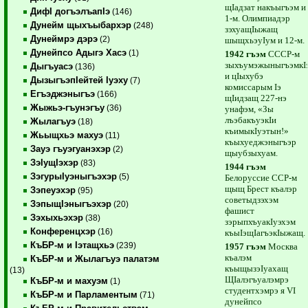
щIадзат накъыгъэм и
ДифI догъэлъапIэ
(146)
1-м. Олимпиадэр
Дунейм щыхъыбархэр
(248)
зэхуащIыжащ
Дунеймрэ дэрэ
(2)
шыщхьэуIум и 12-м.
Дунейпсо Адыгэ Хасэ
(1)
1942 гъэм
СССР-м
зыхъумэжыныгъэмкI
Дыгъуасэ
(136)
и цIыхубэ
ДызыгъэпIейтей Iуэху
(7)
комиссарым Iэ
Егъэджэныгъэ
(166)
щIидзащ 227-нэ
Жыжьэ-гъунэгъу
(36)
унафэм, «Зы
лъэбакъуэкIи
Жылагъуэ
(18)
къимыкIуэтын!»
Жьыщхьэ махуэ
(11)
къыхуеджэныгъэр
Зауэ гъуэгуанэхэр
(2)
щыубзыхуам.
ЗэIущIэхэр
(83)
1944 гъэм
ЗэгурыIуэныгъэхэр
(5)
Белоруссие ССР-м
щыщ Брест къалэр
Зэпеуэхэр
(95)
советыдзэхэм
ЗэпыщIэныгъэхэр
(20)
фашист
Зэхыхьэхэр
(38)
зэрыпхъуакIуэхэм
Конференцхэр
(16)
къыIэщIагъэкIыжащ.
КъБР-м и Iэтащхьэ
(239)
1957 гъэм
Москва
къалэм
КъБР-м и Жылагъуэ палатэм
къыщызэIуахащ
(13)
ЩIалэгъуалэмрэ
КъБР-м и махуэм
(1)
студентхэмрэ я VI
КъБР-м и Парламентым
(71)
дунейпсо