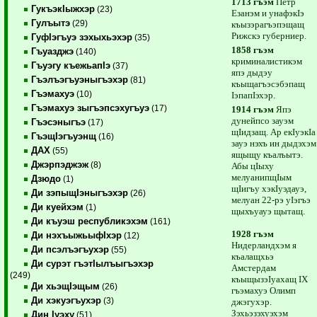
1713 гъэм
Пётр
ГукъэкIыжхэр
(23)
Езанэм и унафэкIэ
Гулъытэ
(29)
къызэрагъэпэщащ
Рижскэ губерниер.
ГуфIэгъуэ зэхыхьэхэр
(35)
1858 гъэм
Гъуазджэ
(140)
криминалистикэм
Гъуэгу къежьапIэ
(37)
япэ дыдэу
Гъэлъэгъуэныгъэхэр
(81)
къыщагъэсэбэпащ
Гъэмахуэ
(10)
IэпапIэхэр.
Гъэмахуэ зыгъэпсэхугъуэ
(17)
1914 гъэм
Япэ
дунейпсо зауэм
Гъэсэныгъэ
(17)
щIидзащ. Ар екIуэкIа
ГъэщIэгъуэнщ
(16)
зауэ нэхъ ин дыдэхэм
ДАХ
(55)
ящыщу къалъытэ.
Джэрпэджэж
(8)
Абы цIыху
мелуанипщIым
Дзюдо
(1)
щIигъу хэкIуэдауэ,
Ди зэпыщIэныгъэхэр
(26)
мелуан 22-рэ уIэгъэ
Ди куейхэм
(1)
щыхъуауэ щытащ.
Ди къуэш республикэхэм
(161)
1928 гъэм
Ди нэхъыжьыфIхэр
(12)
Нидерландхэм я
Ди псэлъэгъухэр
(55)
къалащхьэ
Ди сурэт гъэтIылъыгъэхэр
Амстердам
(249)
къыщызэIуахащ IХ
Ди хьэщIэщым
(26)
гъэмахуэ Олимп
Ди хэкуэгъухэр
(3)
джэгухэр.
Зэхьэзэхуэхэм
Дин Iуэху
(51)