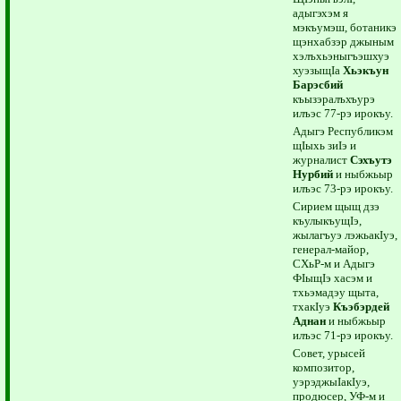
адыгэхэм я
мэкъумэш, ботаникэ
щэнхабзэр джыным
хэлъхьэныгъэшхуэ
хуэзыщIа
Хьэкъун
Барэсбий
къызэралъхъурэ
илъэс 77-рэ ирокъу.
Адыгэ Республикэм
щIыхь зиIэ и
журналист
Сэхъутэ
Нурбий
и ныбжьыр
илъэс 73-рэ ирокъу.
Сирием щыщ дзэ
къулыкъущIэ,
жылагъуэ лэжьакIуэ,
генерал-майор,
СХьР-м и Адыгэ
ФIыщIэ хасэм и
тхьэмадэу щыта,
тхакIуэ
Къэбэрдей
Аднан
и ныбжьыр
илъэс 71-рэ ирокъу.
Совет, урысей
композитор,
уэрэджыIакIуэ,
продюсер, УФ-м и