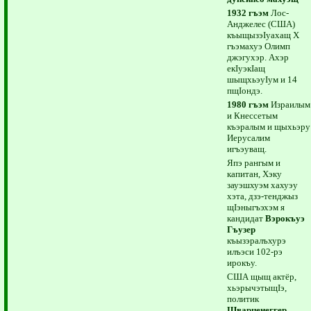
1932 гъэм
Лос-
Анджелес (США)
къыщызэIуахащ Х
гъэмахуэ Олимп
джэгухэр. Ахэр
екIуэкIащ
шыщхьэуIум и 14
пщIондэ.
1980 гъэм
Израилым
и Кнессетым
къэралым и щыхьэру
Иерусалим
игъэуващ.
Япэ рангым и
капитан, Хэку
зауэшхуэм хахуэу
хэта, дзэ-тенджыз
щIэныгъэхэм я
кандидат
Вэрокъуэ
Гъузер
къызэралъхурэ
илъэси 102-рэ
ирокъу.
США щыщ актёр,
хьэрычэтыщIэ,
политик
Шварценеггер