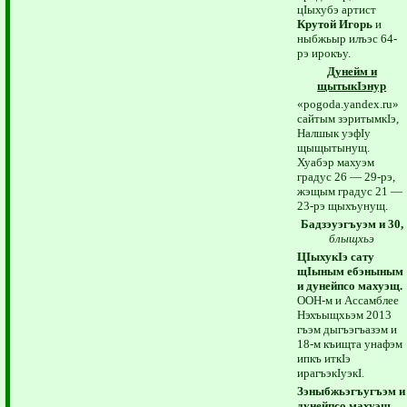
цIыхубэ артист
Крутой Игорь
и
ныбжьыр илъэс 64-
рэ ирокъу.
Дунейм и
щытыкIэнур
«pogoda.yandex.ru»
сайтым зэритымкIэ,
Налшык уэфIу
щыщытынущ.
Хуабэр махуэм
градус 26 — 29-рэ,
жэщым градус 21 —
23-рэ щыхъунущ.
Бадзэуэгъуэм и 30,
блыщхьэ
ЦIыхукIэ сату
щIыным ебэныным
и дунейпсо махуэщ.
ООН-м и Ассамблее
Нэхъыщхьэм 2013
гъэм дыгъэгъазэм и
18-м къищта унафэм
ипкъ иткIэ
ирагъэкIуэкI.
Зэныбжьэгъугъэм и
дунейпсо махуэщ