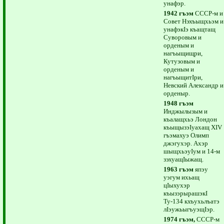
унафэр.
1942 гъэм
СССР-м и
Совет Нэхъыщхьэм и
унафэкIэ къащтащ
Суворовым и
орденым и
нагъыщищри,
Кутузовым и
орденым и
нагъыщитIри,
Невский Александр и
орденыр.
1948 гъэм
Инджылызым и
къалащхьэ Лондон
къыщызэIуахащ ХIV
гъэмахуэ Олимп
джэгухэр. Ахэр
шыщхьэуIум и 14-м
зэхуащIыжащ.
1963 гъэм
япэу
уэгум ихьащ
цIыхухэр
къызэрырашэкI
Ту-134 кхъухьлъатэ
лIэужьыгъуэщIэр.
1974 гъэм,
СССР-м