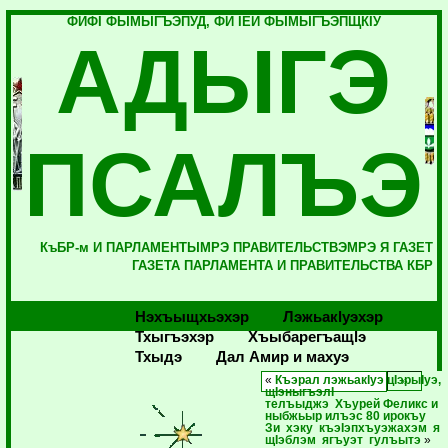
ФИФI ФЫМЫГЪЭПУД, ФИ IЕЙ ФЫМЫГЪЭПЩКIУ
АДЫГЭ
ПСАЛЪЭ
КъБР-м И ПАРЛАМЕНТЫМРЭ ПРАВИТЕЛЬСТВЭМРЭ Я ГАЗЕТ
ГАЗЕТА ПАРЛАМЕНТА И ПРАВИТЕЛЬСТВА КБР
Нэхъыщхьэхэр
Лэжьакlуэхэр
Тхыгъэхэр
Хъыбарегъащlэ
Тхыдэ
Дал Амир и махуэ
«
Къэрал лэжьакIуэ цIэрыIуэ,
щIэныгъэлI
телъыджэ Хъурей Феликс и
ныбжьыр илъэс 80 ирокъу
Зи хэку къэIэпхъуэжахэм я
щIэблэм ягъуэт гулъытэ
»