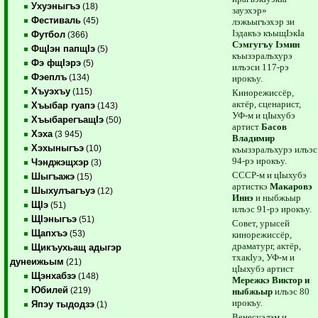
Ухуэныгъэ
(18)
зауэхэр»
Фестиваль
(45)
лэжьыгъэхэр зи
Iэдакъэ къыщIэкIа
Футбол
(366)
Сэмгугъу Iэмин
ФщIэн папщIэ
(5)
къызэралъхурэ
Фэ фщIэрэ
(5)
илъэси 117-рэ
Фэеплъ
(134)
ирокъу.
Хъуэхъу
(115)
Кинорежиссёр,
актёр, сценарист,
Хъыбар гуапэ
(143)
УФ-м и цIыхубэ
ХъыбарегъащIэ
(50)
артист
Басов
Хэха
(3 945)
Владимир
Хэхыныгъэ
(10)
къызэралъхурэ илъэс
94-рэ ирокъу.
Чэнджэщхэр
(3)
СССР-м и цIыхубэ
Шыгъажэ
(15)
артисткэ
Макаровэ
Шыхулъагъуэ
(12)
Иннэ
и ныбжьыр
ЩIэ
(51)
илъэс 91-рэ ирокъу.
ЩIэныгъэ
(51)
Совет, урысей
Щапхъэ
(53)
кинорежиссёр,
драматург, актёр,
Щикъухьащ адыгэр
тхакIуэ, УФ-м и
дунеижьым
(21)
цIыхубэ артист
Щэнхабзэ
(148)
Мережкэ Виктор и
Юбилей
(219)
ныбжьыр
илъэс 80
ирокъу.
Япэу тыдодзэ
(1)
Венесуэлэм и