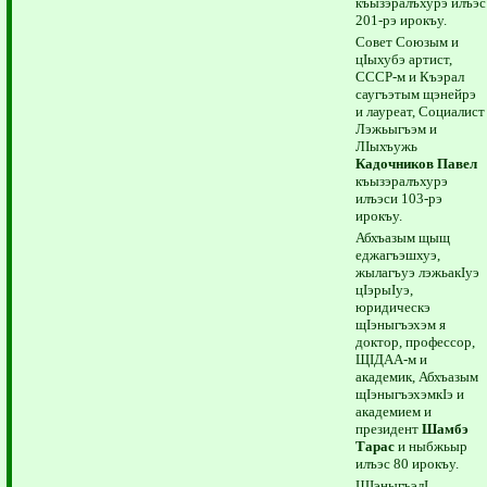
къызэралъхурэ илъэс
201-рэ ирокъу.
Совет Союзым и
цIыхубэ артист,
СССР-м и Къэрал
саугъэтым щэнейрэ
и лауреат, Социалист
Лэжьыгъэм и
ЛIыхъужь
Кадочников Павел
къызэралъхурэ
илъэси 103-рэ
ирокъу.
Абхъазым щыщ
еджагъэшхуэ,
жылагъуэ лэжьакIуэ
цIэрыIуэ,
юридическэ
щIэныгъэхэм я
доктор, профессор,
ЩIДАА-м и
академик, Абхъазым
щIэныгъэхэмкIэ и
академием и
президент
Шамбэ
Тарас
и ныбжьыр
илъэс 80 ирокъу.
ЩIэныгъэлI,