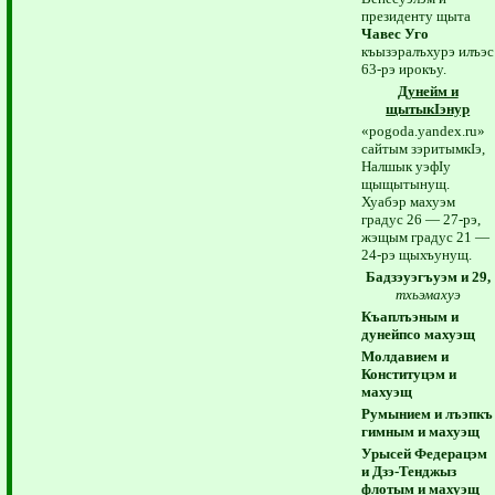
президенту щыта
Чавес Уго
къызэралъхурэ илъэс
63-рэ ирокъу.
Дунейм и
щытыкIэнур
«pogoda.yandex.ru»
сайтым зэритымкIэ,
Налшык уэфIу
щыщытынущ.
Хуабэр махуэм
градус 26 — 27-рэ,
жэщым градус 21 —
24-рэ щыхъунущ.
Бадзэуэгъуэм и 29,
тхьэмахуэ
Къаплъэным и
дунейпсо махуэщ
Молдавием и
Конституцэм и
махуэщ
Румынием и лъэпкъ
гимным и махуэщ
Урысей Федерацэм
и Дзэ-Тенджыз
флотым и махуэщ