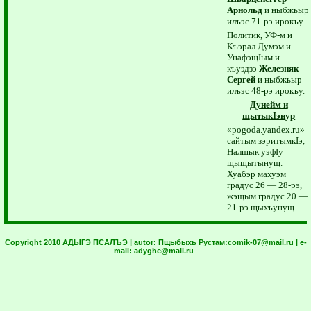
Арнольд
и ныбжьыр
илъэс 71-рэ ирокъу.
Политик, УФ-м и
Къэрал Думэм и
УнафэщIым и
къуэдзэ
Железняк
Сергей
и ныбжьыр
илъэс 48-рэ ирокъу.
Дунейм и
щытыкIэнур
«pogoda.yandex.ru»
сайтым зэритымкIэ,
Налшык уэфIу
щыщытынущ.
Хуабэр махуэм
градус 26 — 28-рэ,
жэщым градус 20 —
21-рэ щыхъунущ.
Copyright 2010 АДЫГЭ ПСАЛЪЭ | autor:
Пщыбыхь Рустам:
comik-07@mail.ru
| e-
mail:
adyghe@mail.ru