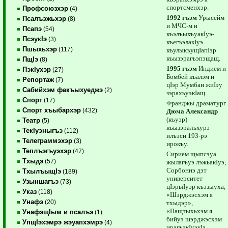
спортсменхэр.
Профсоюзхэр
(4)
1992 гъэм
Урысейм
Псалъэжьхэр
(8)
и МЧС-м и
Псапэ
(54)
къэлъыхъуакIуэ-
ПсэукIэ
(3)
къегъэлакIуэ
Пшыхьхэр
(117)
къулыкъущIапIэр
къызэрагъэпэщащ.
ПщIэ
(8)
1995 гъэм
Индием и
ПэкIухэр
(27)
Бомбей къалэм и
Репортаж
(7)
цIэр Мумбаи жиIэу
Сабийхэм факъыхуеджэ
(2)
зэрахъуэкIащ.
Спорт
(17)
Франджы драматург
Спорт хъыбархэр
(432)
Дюма Александр
(къуэр)
Театр
(5)
къызэралъхурэ
ТекIуэныгъэ
(112)
илъэси 193-рэ
Телеграммэхэр
(3)
ирокъу.
Теплъэгъуэхэр
(47)
Сирием щыпсэуа
Тхыдэ
(57)
жылагъуэ лэжьакIуэ,
Сорбоннэ дэт
ТхылъыщIэ
(189)
университет
Узыншагъэ
(73)
цIэрыIуэр къэзыуха,
Указ
(118)
«Шэрджэсхэм я
Унафэ
(20)
тхыдэр»,
«Пащтыхьхэм я
УнафэщIым и псалъэ
(1)
бийуэ шэрджэсхэм
УпщIэхэмрэ жэуапхэмрэ
(4)
ирагъэкIуэкIа