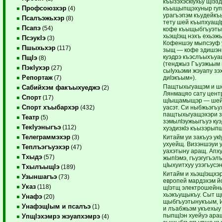
къызэхэскIухьу щIэз
Профсоюзхэр
къыщыпщэхуныр гупс
(4)
урагъэпэм къудейкъы
Псалъэжьхэр
(8)
тету шей къыпхуащIр
Псапэ
(54)
кофе къыщыбгъуэты
хьэщIэщ нэхъ ехьэж
ПсэукIэ
(3)
Кофеншэу мыпсэуф 
Пшыхьхэр
(117)
зыщ — кофе здишэны
куэдрэ къэслъыхъуа
ПщIэ
(8)
(тенджыз Гъуэжьым и
ПэкIухэр
(27)
сыIухьэми жэуапу зэ
Репортаж
диIэкъым»).
(7)
Пащтыхьгуащэм и ш
Сабийхэм факъыхуеджэ
(2)
Лянмацяо сату центр
Спорт
(17)
щIыщамыщэр — шейу
Спорт хъыбархэр
уасэт. Си ныбжьэгъ
(432)
пащтыхьгуащэхэри 
Театр
(5)
зэмылIэужьыгъуэ куэ
ТекIуэныгъэ
(112)
хуэдизкIэ къызэрып
Телеграммэхэр
Китайм уи закъуэ ук
(3)
ухуейщ. Визэншэуи у
Теплъэгъуэхэр
(47)
уахэтыну аращ. Апху
Тхыдэ
(57)
жыпIэмэ, гъуэгугъэл
цIыхуитхуу узэгъусэ
ТхылъыщIэ
(189)
Китайм и хьэщIэщхэр
Узыншагъэ
(73)
европей мардэхэм й
Указ
(118)
щIэтщ электрошейны
хьэкъущыкъу. Сыт щы
Унафэ
(20)
щыбгъуэтынукъым, И
УнафэщIым и псалъэ
(1)
и лъабжьэм укъехыу 
пыпщIэн хуейуэ ара
УпщIэхэмрэ жэуапхэмрэ
(4)