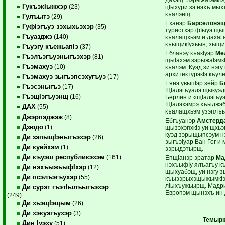
ГукъэкIыжхэр
(23)
цIыхури зэ нэхъ мых
къалэнщ.
Гулъытэ
(29)
Еханэр
Барселонэ
ГуфIэгъуэ зэхыхьэхэр
(35)
туристхэр фIыуэ щы
Гъуазджэ
(140)
къалащхьэм и дахагъ
къыщикIухьын, зыщи
Гъуэгу къежьапIэ
(37)
Ебланэу къакIуэр
Ме
Гъэлъэгъуэныгъэхэр
(81)
щыIахэм зэрыжаIэмкI
Гъэмахуэ
(10)
къалэм. Куэд зи нэг
архитектурэкIэ къул
Гъэмахуэ зыгъэпсэхугъуэ
(17)
Еянэ увыпIэр зейр
Б
Гъэсэныгъэ
(17)
ЩIалэгъуалэ щыкуэд
ГъэщIэгъуэнщ
(16)
Берлин и «щIалэгъу
ЩIалэхэмрэ хъыджэбз
ДАХ
(55)
къалащхьэм узэплъы
Джэрпэджэж
(8)
Ебгъуанэр
Амстерд
Дзюдо
(1)
щызэхэпхкIэ уи щхьэ
куэд зэрыщыпсэум нэ
Ди зэпыщIэныгъэхэр
(26)
зыгъэIуар Ван Гог и
Ди куейхэм
(1)
зэрыдэтырщ.
Ди къуэш республикэхэм
(161)
ЕпщIанэр зратар
Ма
нэхъыфIу ялъагъу к
Ди нэхъыжьыфIхэр
(12)
щыхуабэщ, уи нэгу
Ди псэлъэгъухэр
(55)
къызэрыхэщыжымкIэ,
лIыхъужьырщ. Мадрид
Ди сурэт гъэтIылъыгъэхэр
Европэм щынэхъ ин
(249)
Ди хьэщIэщым
(26)
Ди хэкуэгъухэр
(3)
Темырк
Дин Iуэху
(51)