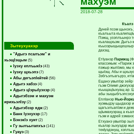
махуэм
2018-07-28
Къалэ
Дуней псом щынэхъ 
къалъыта къалипщI
Пэжщ, узэплъынрэ т
къалащхьэм. Дыгъэ
Зытеухуахэр
къызэрыщыщешхыр н
дахэщ.
"Адыгэ псалъэм" и
ЕтIуанэр
Парижщ
(Ф
хьэщIэщым
(5)
классикым: «Париж зэ
Iуэху еплъыкIэ
(43)
пэжыр жыпIэмэ, мы 
щыIэщ. Абы и щхьэу
Iуэху щхьэпэ
(7)
Зэбгъэлъагъурэ, итI
Абы дегъэпIейтей
(56)
Ещанэ увыпIэр зейр
Адыгэ хабзэ
(4)
гъэм Олимп джэгухэр
къыщацIыхуащ ар. Ш
Адыгэ цIэрыIуэхэр
(4)
абы зыщыбгъэпсэхун
Адыгэбзэм и махуэм
ЕплIанэр
Нью-Йорк
ирихьэлIэу
(2)
хуэмыдэу щыдахэр и
щагъэлъапIэм и деж
Адыгэбзэр ядж
(2)
щIымахуэращ а къал
Банк Iуэхухэр
(17)
гъэм и адрей зэман
БэнэкIэ хуит
(2)
Етхуанэ увыпIэр зы
къалэр зыхуэдэр жы
Гу зылъытапхъэ
(141)
текIуэдэнущ, хэплъх
Гуауэ
(3)
дахэщ. ЗэрыжаIэмкIэ