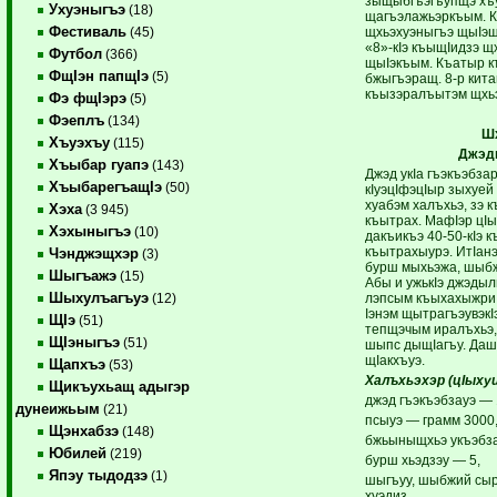
зыщыбгъэгъупщэ хъу
Ухуэныгъэ
(18)
щагъэлажьэркъым. 
Фестиваль
щхьэхуэныгъэ щыIэщ
(45)
«8»-кIэ къыщIидзэ щх
Футбол
(366)
щыIэкъым. Къатыр к
ФщIэн папщIэ
(5)
бжыгъэращ. 8-р кит
къызэралъытэм щхьэ
Фэ фщIэрэ
(5)
Фэеплъ
(134)
Ш
Хъуэхъу
(115)
Джэд
Хъыбар гуапэ
(143)
Джэд укIа гъэкъэбзар
ХъыбарегъащIэ
(50)
кIуэцIфэцIыр зыхуей
хуабэм халъхьэ, зэ 
Хэха
(3 945)
къытрах. МафIэр цI
Хэхыныгъэ
(10)
дакъикъэ 40-50-кIэ 
къытрахыурэ. ИтIан
Чэнджэщхэр
(3)
бурш мыхьэжа, шыбж
Шыгъажэ
(15)
Абы и ужькIэ джэдыл
Шыхулъагъуэ
лэпсым къыхахыжри 
(12)
Iэнэм щытрагъэувэкI
ЩIэ
(51)
тепщэчым иралъхьэ,
ЩIэныгъэ
(51)
шыпс дыщIагъу. Дашх
щIакхъуэ.
Щапхъэ
(53)
Халъхьэхэр (цIыхуи
Щикъухьащ адыгэр
джэд гъэкъэбзауэ — 1
дунеижьым
(21)
псыуэ — грамм 3000
Щэнхабзэ
(148)
бжьыныщхьэ укъэбза
Юбилей
(219)
бурш хьэдзэу — 5,
Япэу тыдодзэ
(1)
шыгъуу, шыбжий сыр
хуэдиз.