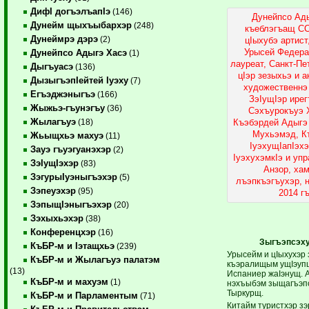
ДифI догъэлъапIэ
(146)
Дунейпсо Ады
Дунейм щыхъыбархэр
(248)
къеблэгъащ С
Дунеймрэ дэрэ
(2)
цIыхубэ артис
Урысей Федера
Дунейпсо Адыгэ Хасэ
(1)
лауреат, Санкт-П
Дыгъуасэ
(136)
цIэр зезыхьэ и 
ДызыгъэпIейтей Iуэху
(7)
художественнэ
Егъэджэныгъэ
(166)
ЗэIущIэр ирег
Жыжьэ-гъунэгъу
(36)
Сэхъурокъуэ 
Жылагъуэ
Къэбэрдей Адыгэ
(18)
Мухьэмэд, К
Жьыщхьэ махуэ
(11)
IуэхущIапIэх
Зауэ гъуэгуанэхэр
(2)
IуэхухэмкIэ и уп
ЗэIущIэхэр
(83)
Анзор, ха
ЗэгурыIуэныгъэхэр
(5)
лъэпкъэгъухэр, 
Зэпеуэхэр
(95)
2014 г
ЗэпыщIэныгъэхэр
(20)
Зэхыхьэхэр
(38)
Конференцхэр
(16)
Зыгъэпсэху
КъБР-м и Iэтащхьэ
(239)
Урысейм и цIыхухэр 
КъБР-м и Жылагъуэ палатэм
къэралищым ущIэупщ
(13)
Испаниер жаIэнущ. А
КъБР-м и махуэм
(1)
нэхъыбэм зыщагъэп
Тыркурщ.
КъБР-м и Парламентым
(71)
Китайм туристхэр з