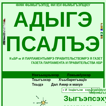
ФИФI ФЫМЫГЪЭПУД, ФИ IЕЙ ФЫМЫГЪЭПЩКIУ
АДЫГЭ
ПСАЛЪЭ
КъБР-м И ПАРЛАМЕНТЫМРЭ ПРАВИТЕЛЬСТВЭМРЭ Я ГАЗЕТ
ГАЗЕТА ПАРЛАМЕНТА И ПРАВИТЕЛЬСТВА КБР
Нэхъыщхьэхэр
Лэжьакlуэхэр
Тхыгъэхэр
Хъыбарегъащlэ
Тхыдэ
Дал Амир и махуэ
«
И IэщIагъэм зэрыхуэIэкIуэ
ТекIуэныгъ
Зыгъэпсэх