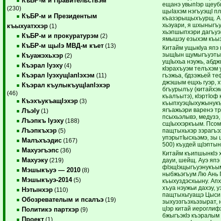
КъБР-м и Правительствэм
ещанэ увыпIэр щеуб
(230)
щыIахэм нэгъуэщI п
КъБР-м и Президентым
къазэрыщыхъурщ. А 
хьэуари, я шхыныгъу
къыхуатххэр
(1)
хьэпшыпхэри дагъуэ
КъБР-м и прокуратурэм
(2)
ямышэу езыхэм къыз
КъБР-м щыIэ МВД-м къет
(13)
Китайм ущыкIуа япэ 
зыщIын щумыгъуэтын
Къуажэхьхэр
(2)
ущIыхьа нэужь, абдж
Къэрал Iуэху
(4)
кIэрахъуэм телъхэм 
Къэрал IуэхущIапIэхэм
гъэжьа, бдзэжьей те
(11)
джэшым ещхь гуэр,
Къэрал къулыкъущIапIэхэр
бгъурылъу (китайх
(46)
къалъытэ), кIэртIоф
КъэхъукъащIэхэр
(3)
къыпхуэцIыхужынукъ
ягъажьэри варенэ тр
ЛъэIу
(1)
псыхьэлывэ, медузэ, 
Лъэпкъ Iуэху
(188)
сщIыххэркъым. Псом
Лъэпкъхэр
пащтыхьхэр зэрагъэх
(5)
упэрытIысхьэмэ, зы 
Малъхъэдис
(167)
500) къудей щIэптын
Махуэгъэпс
(36)
Китайм къипшынкIэ х
Махуэку
дауи, шейщ. Ауэ япэ
(219)
фIэщIэщыгъуэнукъым
Мэшыкъуэ — 2010
(8)
ныбжьэгъум Лю Ань 
Мэшыкъуэ-2014
(5)
къыхуздэсхьыну. Апх
хъуа нэужьи дахэу, 
Нэтынхэр
(110)
пащтыхьгуащэ Цыси.
Обозревателым и псалъэ
(19)
зыхуэзгъэхьэзырат,
цIэр китай иероглиф
Политикэ партхэр
(9)
бжыгъэкIэ къэралым
Проект
(1)