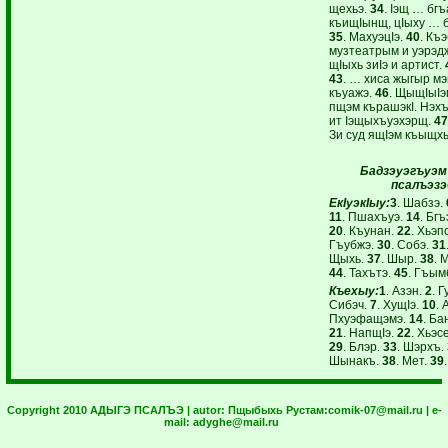
щехьэ.
34
. Iэщ … бгъ
къищIынщ, цIыху … б
35
. МахуэцIэ.
40
. Къ
музтеатрым и уэрэд
щIыхь зиIэ и артист.
43
. … хиса жыгыр мэ
къуажэ.
46
. ЩыщIыIэ
пщэм кърашэкI. Нэх
ит Iэщыхъуэхэрщ.
47
Зи суд ящIэм къыщх
Бадзэуэгъуэм
псалъэз
ЕкIуэкIыу:
3
. Шабзэ.
11
. Пшахъуэ.
14
. Бгъ
20
. Къунан.
22
. Хьэп
Гъубжэ.
30
. Собэ.
31
Щыхь.
37
. Шыр.
38
. 
44
. Тахътэ.
45
. Гъым
Къехыу:
1
. Азэн.
2
. 
Сибэч.
7
. ХущIэ.
10
. 
Пхуэфащэмэ.
14
. Ба
21
. НапщIэ.
22
. Хьэс
29
. Блэр.
33
. Шэрхъ.
Шынакъ.
38
. Мет.
39
Copyright 2010 АДЫГЭ ПСАЛЪЭ | autor:
Пщыбыхь Рустам:
comik-07@mail.ru
| e-
mail:
adyghe@mail.ru