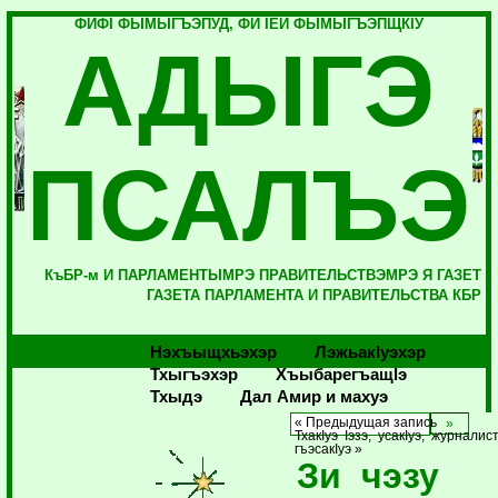
ФИФI ФЫМЫГЪЭПУД, ФИ IЕЙ ФЫМЫГЪЭПЩКIУ
АДЫГЭ
ПСАЛЪЭ
КъБР-м И ПАРЛАМЕНТЫМРЭ ПРАВИТЕЛЬСТВЭМРЭ Я ГАЗЕТ
ГАЗЕТА ПАРЛАМЕНТА И ПРАВИТЕЛЬСТВА КБР
Нэхъыщхьэхэр
Лэжьакlуэхэр
Тхыгъэхэр
Хъыбарегъащlэ
Тхыдэ
Дал Амир и махуэ
« Предыдущая запись
ТхакIуэ Iэзэ, усакIуэ, журналис
гъэсакIуэ »
Зи чэзу