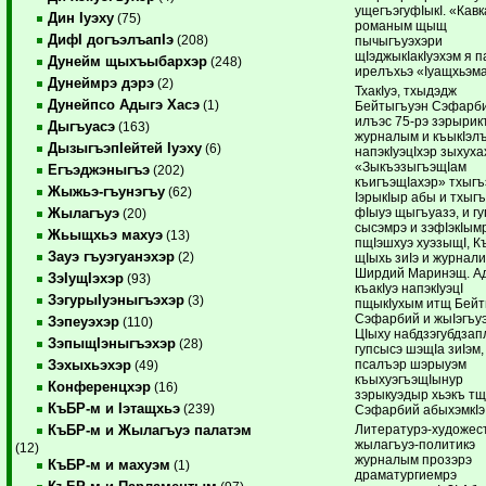
ущегъэгуфIыкI. «Кав
Дин Iуэху
(75)
романым щыщ
ДифI догъэлъапIэ
(208)
пычыгъуэхэри
щIэджыкIакIуэхэм я 
Дунейм щыхъыбархэр
(248)
ирелъхьэ «Iуащхьэм
Дунеймрэ дэрэ
(2)
ТхакIуэ, тхыдэдж
Дунейпсо Адыгэ Хасэ
(1)
Бейтыгъуэн Сэфарб
илъэс 75-рэ зэрыри
Дыгъуасэ
(163)
журналым и къыкIэлъ
ДызыгъэпIейтей Iуэху
(6)
напэкIуэцIхэр зыхух
«ЗыкъэзыгъэщIам
Егъэджэныгъэ
(202)
къигъэщIахэр» тхыгъ
Жыжьэ-гъунэгъу
(62)
IэрыкIыр абы и тхыг
фIыуэ щыгъуазэ, и г
Жылагъуэ
(20)
сысэмрэ и зэфIэкIым
Жьыщхьэ махуэ
(13)
пщIэшхуэ хуэзыщI, К
Зауэ гъуэгуанэхэр
(2)
щIыхь зиIэ и журнал
Ширдий Маринэщ. Ад
ЗэIущIэхэр
(93)
къакIуэ напэкIуэцI
ЗэгурыIуэныгъэхэр
(3)
пщыкIухым итщ Бейт
Сэфарбий и жыIэгъуэ
Зэпеуэхэр
(110)
ЦIыху набдзэгубдзап
ЗэпыщIэныгъэхэр
(28)
гупсысэ шэщIа зиIэм,
псалъэр шэрыуэм
Зэхыхьэхэр
(49)
къыхуэгъэщIынур
Конференцхэр
(16)
зэрыкуэдыр хьэкъ т
КъБР-м и Iэтащхьэ
(239)
Сэфарбий абыхэмкIэ
Литературэ-художес
КъБР-м и Жылагъуэ палатэм
жылагъуэ-политикэ
(12)
журналым прозэрэ
КъБР-м и махуэм
(1)
драматургиемрэ