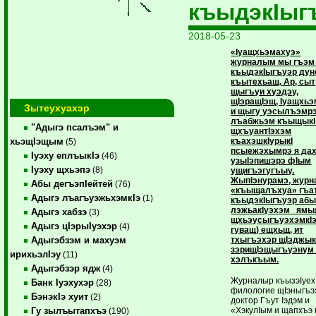
къыдэкIыг
2018-05-23
«Iуащхьэмахуэ»
журналым мы гъэм 
къыдэкIыгъуэр ду
къытехьащ. Ар, сыт
щыгъуи хуэдэу,
щIэращIэщ, Iуащхь
Зытеухуахэр
и щыгу уэсылъэмрэ
лъабжьэм къыщыкI
"Адыгэ псалъэм" и
щхъуантIэхэм
къахэшкIурыкI
хьэщIэщым
(5)
псыежэхымрэ я да
Iуэху еплъыкIэ
(46)
узыIэпишэрэ фIым
Iуэху щхьэпэ
(8)
ущигъэгугъыу.
ЖыпIэнурамэ, жур
Абы дегъэпIейтей
(76)
«къыщалъхуа» гъат
Адыгэ лъагъуэжьхэмкIэ
(1)
къыдэкIыгъуэр абы
лэжьакIуэхэм ямы
Адыгэ хабзэ
(3)
щхьэусыгъуэхэмкI
Адыгэ цIэрыIуэхэр
(4)
гуващ) ещхьщ, ит
тхыгъэхэр щIэджык
Адыгэбзэм и махуэм
зэрищIэщыгъуэнум
ирихьэлIэу
(11)
хэлъкъым.
Адыгэбзэр ядж
(4)
Журналыр къызэIуех
Банк Iуэхухэр
(28)
филологие щIэныгъ
БэнэкIэ хуит
(2)
доктор Гъут Iэдэм и
«ХэкулIым и щапхъэ 
Гу зылъытапхъэ
(190)