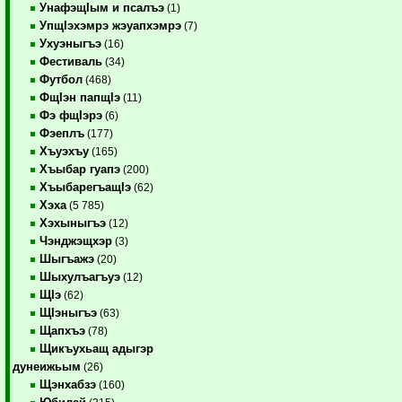
УнафэщIым и псалъэ
(1)
УпщIэхэмрэ жэуапхэмрэ
(7)
Ухуэныгъэ
(16)
Фестиваль
(34)
Футбол
(468)
ФщIэн папщIэ
(11)
Фэ фщIэрэ
(6)
Фэеплъ
(177)
Хъуэхъу
(165)
Хъыбар гуапэ
(200)
ХъыбарегъащIэ
(62)
Хэха
(5 785)
Хэхыныгъэ
(12)
Чэнджэщхэр
(3)
Шыгъажэ
(20)
Шыхулъагъуэ
(12)
ЩIэ
(62)
ЩIэныгъэ
(63)
Щапхъэ
(78)
Щикъухьащ адыгэр
дунеижьым
(26)
Щэнхабзэ
(160)