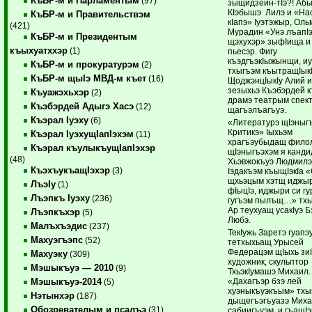
КъБР-м и Парламентым
(97)
зыщидзеин-тIэ?! Аб
КIэбышэ Лилэ и «На
КъБР-м и Правительствэм
кIапэ» Iуэтэжыр, Ол
(421)
Мурадин «Унэ лъапI
КъБР-м и Президентым
щэхухэр» зыфIища и
къыхуатххэр
(1)
пьесэр. Фигу
къэдгъэкIыжынщи, и
КъБР-м и прокуратурэм
(2)
тхыгъэм къытращIык
КъБР-м щыIэ МВД-м къет
(16)
ЩоджэнцIыкIу Алий 
зезыхьэ Къэбэрдей 
Къуажэхьхэр
(2)
драмэ театрым спек
Къэбэрдей Адыгэ Хасэ
(12)
щагъэлъагъуэ.
Къэрал Iуэху
(6)
«Литературэ щIэныгъ
Критикэ» Iыхьэм
Къэрал IуэхущIапIэхэм
(11)
храгъэубыдащ фило
Къэрал къулыкъущIапIэхэр
щIэныгъэхэм я канди
(48)
Хьэвжокъуэ Людмилэ
КъэхъукъащIэхэр
(3)
Iэдакъэм къыщIэкIа 
щхьэцым хэтщ иджы
ЛъэIу
(1)
фIыцIэ, иджыри си гу
Лъэпкъ Iуэху
(236)
гугъэм пылъщ…» тхы
Ар теухуащ усакIуэ 
Лъэпкъхэр
(5)
Любэ.
Малъхъэдис
(237)
ТекIужь Заретэ гуапэ
Махуэгъэпс
(52)
тетхыхьащ Урысей
Федерацэм щIыхь зиI
Махуэку
(309)
художник, скульптор
Мэшыкъуэ — 2010
(9)
ТхьэкIумашэ Михаил.
«Дахагъэр бзэ лей
Мэшыкъуэ-2014
(5)
хуэныкъуэкъым» тхы
Нэтынхэр
(187)
дыщегъэгъуазэ Миха
Обозревателым и псалъэ
(31)
сабиигъуэм, и гъащI