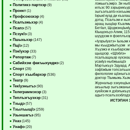
лэжьыгъэмрэ. Зи ны
Политикэ партхэр
(9)
илъэс 90 зэрырикъу
Проект
(1)
зыгъэлъапIэ нэхъыж
IэрыкI куэд ди къала
Профсоюзхэр
(4)
дэтщ. Псалъэм и хьэт
Псалъэжьхэр
(4)
аращ зыщIар Къалм
БетIал, ЩоджэнцIыкI
Псапэ
(57)
КIыщокъуэ Алим, 115
ПсэукIэ
(3)
шуудзэм я фэеплъхэ
Пшыхьхэр
(147)
«IуэрыIуатэ» Iыхьэм 
мы къыдэкIыгъуэм 
ПщIэ
(12)
Хъуэжэ и хъыбархэм
ПэкIухэр
(33)
щыщхэр. «ЩIэблэ»
Репортаж
(7)
псалъащхьэр хухэха
усакIуэ ныбжьыщIэ
Сабийхэм факъыхуеджэ
(2)
Мэртыкъуэ Эдуард. 
Спорт
(28)
зэфIэкIым топсэлъы
филологие щIэныгъэ
Спорт хъыбархэр
(536)
доктор ТIымыжь Хьэ
Театр
(9)
Журналыр зэхуещIы
ТекIуэныгъэ
(90)
акъылыр зыгъэжаны
хуейхэм я дэIэпыкъуэ
Телеграммэхэр
(3)
адыгэ псалъэзэблэдз
Теплъэгъуэхэр
(31)
ИСТЭПАН
Тхыдэ
(57)
ТхылъыщIэ
(259)
Узыншагъэ
(95)
Указ
(145)
Унафэ
(20)