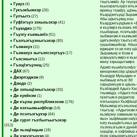
тхыгъэмкIэ. Ар теух
Гуауэ
(4)
къызэралъхурэ илъэ
ГукъэкIыжхэр
(26)
ирикъу тхакIуэ, щIэн
КъардэнгъущI Зырам
Гулъытэ
(27)
Абы щIыгъужщ езы
ГуфIэгъуэ зэхыхьэхэр
(41)
КъардэнгъущIым и «
и къуэмрэ къэзакъ я
Гъуазджэ
(175)
хъыбарыр, псэлъаф
Гъуэгу къежьапIэ
(51)
зыбжанэм я къежьэкI
щигъэнаIуэ тхыгъэ кI
Гъэлъэгъуэныгъэхэр
(95)
гушыIэжьейхэр. Абы
Гъэмахуэ
(11)
иджыри зэ уи нэгу щI
Гъэмахуэ зыгъэпсэхугъуэ
(17)
Зырамыку и бзэм и
шэрыуагъэмрэ и къа
Гъэсэныгъэ
(12)
жану зэрыщытамрэ.
ГъэщIэгъуэнщ
(25)
АдэкIэ къыкIэлъокIуэ 
ДАХ
(67)
кинорежиссёр цIэрыI
Къандур Мухьэдин и
Джэрпэджэж
(9)
ныбжьыр илъэс 80
Дзюдо
(2)
зэрырикъум и щIыхь-
Къэбэрдей Адыгэ Ха
Ди зэпыщIэныгъэхэр
(33)
тхьэмадэ, «Адыгэ пс
Ди куейхэм
(1)
газетым и редактор
нэхъыщхьэ ХьэфIыцI
Ди къуэш республикэхэм
(176)
Мухьэмэд игъэхьэзы
Ди нэхъыжьыфIхэр
(14)
тхыгъэр. «Адыгэхэм 
Ди псэлъэгъухэр
(64)
къэкIуэну зэманым х
жьэ» зыфIищам наIу
Ди сурэт гъэтIылъыгъэхэр
нэгу къыщIегъэхьэ д
(313)
лъэпкъэгъум и дуней
Ди хьэщIэщым
(18)
гуащIэр, и зэфIэкIыр 
псор зэрызригъэхъу
Ди хэкуэгъухэр
(4)