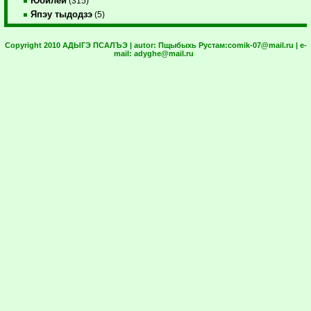
Юбилей
(315)
Япэу тыдодзэ
(5)
Copyright 2010 АДЫГЭ ПСАЛЪЭ | autor:
Пщыбыхь Рустам:
comik-07@mail.ru
| e-
mail:
adyghe@mail.ru