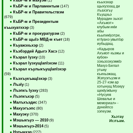
КъБР-м и махуэм
(1)
къыхэхар
КъБР-м и Парламентым
щыхуэзащ ди
(147)
лъахэгъу
КъБР-м и Правительствэм
Къущхьэ
(679)
Мурадин зыхэт
КъБР-м и Президентым
«Ахъмэт»
клубым икIи
къыхуатххэр
(3)
абы
КъБР-м и прокуратурэм
(2)
къыпикIуэтри,
КъБР-м щыIэ МВД-м къет
етIуанэ увыпIэр
(18)
иубыдащ.
Къуажэхьхэр
(2)
«Кадыров
Къэбэрдей Адыгэ Хасэ
(12)
Ахъмэт-хьэжы и
Къэрал Iуэху
кубок»
(10)
зэхьэзэхуэмкIэ
Къэрал IуэхущIапIэхэм
(11)
Махуэ Билал
Къэрал къулыкъущIапIэхэр
утыку
къихьэжащ.
(59)
Жэпуэгъуэм и
КъэхъукъащIэхэр
(3)
25-27-хэм ар
ЛъэIу
(1)
хэтынущ Мэзкуу
Лъэпкъ Iуэху
щекIуэкIыну
(283)
«Нусуев
Лъэпкъхэр
(5)
Шевалье и
Малъхъэдис
(347)
мемориал» ­
дунейпсо
Махуэгъэпс
(80)
зэпеуэм.
Махуэку
(370)
Хьэтау
Мэшыкъуэ — 2010
(9)
Ислъам.
Мэшыкъуэ-2014
(5)
Нэтынхэр
(227)