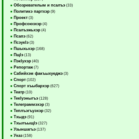
Обозревателым и псалъэ
(33)
Политикэ партхэр
(9)
Проект
(3)
Профсоюзхэр
(4)
Псалъэжьхэр
(4)
Псапэ
(62)
ПсэукIэ
(3)
Пшыхьхэр
(168)
ПщIэ
(13)
ПэкIухэр
(40)
Репортаж
(7)
Сабийхэм факъыхуеджэ
(3)
Спорт
(102)
Спорт хъыбархэр
(627)
Театр
(10)
ТекIуэныгъэ
(128)
Телеграммэхэр
(3)
Теплъэгъуэхэр
(32)
Тхыдэ
(91)
ТхылъыщIэ
(327)
Узыншагъэ
(137)
Указ
(158)