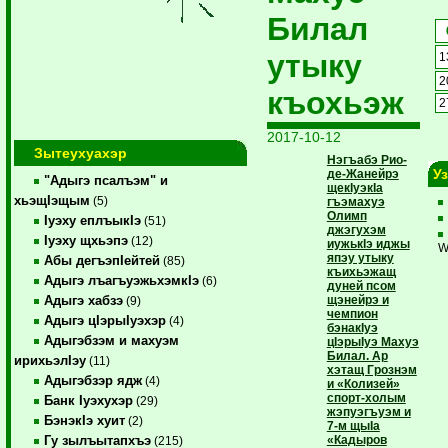
Билал
утыку
1
2
къохьэж
2
2017-10-12
Зытеухуахэр
Нэгъабэ Рио-
У
де-Жанейрэ
"Адыгэ псалъэм" и
щекIуэкIа
хьэщIэщым
(5)
гъэмахуэ
Олимп
Iуэху еплъыкIэ
(51)
джэгухэм
Iуэху щхьэпэ
(12)
иужькIэ иджы
W
япэу утыку
Абы дегъэпIейтей
(85)
къихьэжащ
Адыгэ лъагъуэжьхэмкIэ
(6)
дуней псом
щэнейрэ и
Адыгэ хабзэ
(9)
чемпион
Адыгэ цIэрыIуэхэр
(4)
бэнакIуэ
Адыгэбзэм и махуэм
цIэрыIуэ Махуэ
­Билал. Ар
ирихьэлIэу
(11)
хэтащ Грознэм
Адыгэбзэр ядж
(4)
и «Колизей»
спорт-холым
Банк Iуэхухэр
(29)
жэпуэгъуэм и
БэнэкIэ хуит
(2)
7-м щыIа
«Кадыров
Гу зылъытапхъэ
(215)