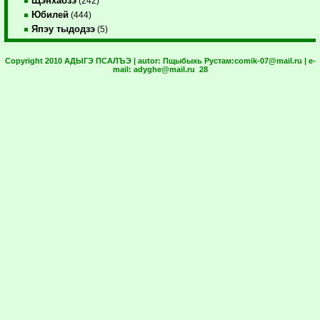
Щэнхабзэ
(242)
Юбилей
(444)
Япэу тыдодзэ
(5)
Copyright 2010 АДЫГЭ ПСАЛЪЭ | autor:
Пщыбыхь Рустам:
comik-07@mail.ru
| e-
mail:
adyghe@mail.ru
28