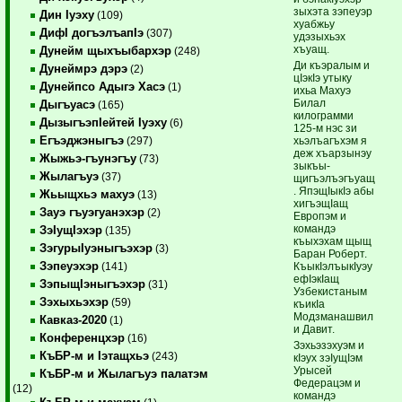
зыхэта зэпеуэр
Дин Iуэху
(109)
­хуабжьу
ДифI догъэлъапIэ
(307)
удэзыхьэх
хъуащ.
Дунейм щыхъыбархэр
(248)
Ди къэралым и
Дунеймрэ дэрэ
(2)
цIэкIэ утыку
Дунейпсо Адыгэ Хасэ
(1)
ихьа Махуэ
Билал
Дыгъуасэ
(165)
килограмми
ДызыгъэпIейтей Iуэху
(6)
125-м нэс зи
Егъэджэныгъэ
хьэлъагъхэм я
(297)
деж хъарзынэу
Жыжьэ-гъунэгъу
(73)
зыкъы­
Жылагъуэ
(37)
щигъэлъэгъуащ
. ЯпэщIыкIэ абы
Жьыщхьэ махуэ
(13)
хигъэщIащ
Зауэ гъуэгуанэхэр
(2)
Европэм и
командэ
ЗэIущIэхэр
(135)
къыхэхам щыщ
ЗэгурыIуэныгъэхэр
(3)
Баран Роберт.
Зэпеуэхэр
КъыкIэлъыкIуэу
(141)
ефIэкIащ
ЗэпыщIэныгъэхэр
(31)
Узбекистаным
Зэхыхьэхэр
(59)
къикIа
Модзманашвил
Кавказ-2020
(1)
и Давит.
Конференцхэр
(16)
Зэхьэзэхуэм и
КъБР-м и Iэтащхьэ
(243)
кIэух зэIущIэм
Урысей
КъБР-м и Жылагъуэ палатэм
Федерацэм и
(12)
командэ