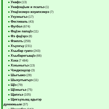
Унафэ
(13)
УнафэщIым и псалъэ
(1)
УпщIэхэмрэ жэуапхэмрэ
(7)
Ухуэныгъэ
(17)
Фестиваль
(43)
Футбол
(674)
ФщIэн папщIэ
(11)
Фэ фщIэрэ
(8)
Фэеплъ
(259)
Хъуэхъу
(231)
Хъыбар гуапэ
(243)
ХъыбарегъащIэ
(66)
Хэха
(7 484)
Хэхыныгъэ
(13)
Чэнджэщхэр
(3)
Шыгъажэ
(28)
Шыхулъагъуэ
(11)
ЩIэ
(79)
ЩIэныгъэ
(75)
Щапхъэ
(105)
Щикъухьащ адыгэр
дунеижьым
(37)