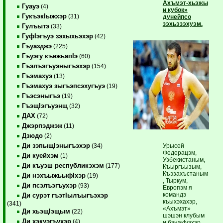
Ахъмэт-хьэжы
Гуауэ
(4)
и кубок»
ГукъэкIыжхэр
(31)
дунейпсо
зэхьэзэхуэм.
Гулъытэ
(33)
ГуфIэгъуэ зэхыхьэхэр
(42)
Гъуазджэ
(225)
Гъуэгу къежьапIэ
(60)
Гъэлъэгъуэныгъэхэр
(154)
Гъэмахуэ
(13)
Гъэмахуэ зыгъэпсэхугъуэ
(19)
Гъэсэныгъэ
(19)
ГъэщIэгъуэнщ
(32)
ДАХ
(72)
Джэрпэджэж
(11)
Дзюдо
(2)
Ди зэпыщIэныгъэхэр
Урысей
(34)
Федерацэм,
Ди куейхэм
(1)
Узбекистаным,
Ди къуэш республикэхэм
(177)
Къыргъызым,
Къэзахъстаным
Ди нэхъыжьыфIхэр
(19)
, Тыркум,
Ди псэлъэгъухэр
(93)
Европэм я
командэ
Ди сурэт гъэтIылъыгъэхэр
къыхэхахэр,
(341)
«Ахъмэт»
Ди хьэщIэщым
(22)
шэшэн клубым
Ди хэкуэгъухэр
(4)
и бэнакIуэхэр