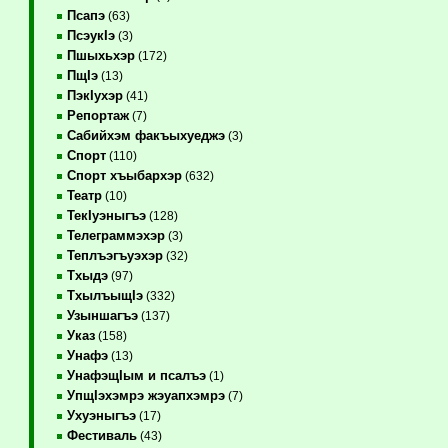
Псапэ
(63)
ПсэукIэ
(3)
Пшыхьхэр
(172)
ПщIэ
(13)
ПэкIухэр
(41)
Репортаж
(7)
Сабийхэм факъыхуеджэ
(3)
Спорт
(110)
Спорт хъыбархэр
(632)
Театр
(10)
ТекIуэныгъэ
(128)
Телеграммэхэр
(3)
Теплъэгъуэхэр
(32)
Тхыдэ
(97)
ТхылъыщIэ
(332)
Узыншагъэ
(137)
Указ
(158)
Унафэ
(13)
УнафэщIым и псалъэ
(1)
УпщIэхэмрэ жэуапхэмрэ
(7)
Ухуэныгъэ
(17)
Фестиваль
(43)