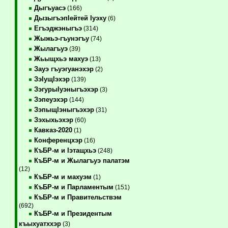
Дыгъуасэ
(166)
ДызыгъэпIейтей Iуэху
(6)
Егъэджэныгъэ
(314)
Жыжьэ-гъунэгъу
(74)
Жылагъуэ
(39)
Жьыщхьэ махуэ
(13)
Зауэ гъуэгуанэхэр
(2)
ЗэIущIэхэр
(139)
ЗэгурыIуэныгъэхэр
(3)
Зэпеуэхэр
(144)
ЗэпыщIэныгъэхэр
(31)
Зэхыхьэхэр
(60)
Кавказ-2020
(1)
Конференцхэр
(16)
КъБР-м и Iэтащхьэ
(248)
КъБР-м и Жылагъуэ палатэм
(12)
КъБР-м и махуэм
(1)
КъБР-м и Парламентым
(151)
КъБР-м и Правительствэм
(692)
КъБР-м и Президентым
къыхуатххэр
(3)