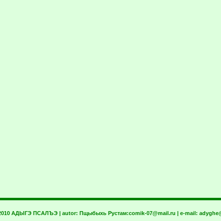
 2010 АДЫГЭ ПСАЛЪЭ | autor:
Пщыбыхь Рустам:
comik-07@mail.ru
| e-mail:
adyghe@