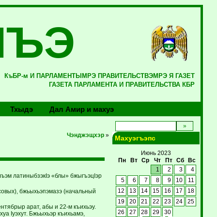
ЛЪЭ
КъБР-м И ПАРЛАМЕНТЫМРЭ ПРАВИТЕЛЬСТВЭМРЭ Я ГАЗЕТ
ГАЗЕТА ПАРЛАМЕНТА И ПРАВИТЕЛЬСТВА КБР
Тхыдэ
Дал Амир и махуэ
Чэнджэщхэр
»
Махуэгъэпс
Июнь 2023
Пн
Вт
Ср
Чт
Пт
Сб
Вс
1
2
3
4
ъэм латиныбзэкIэ «блы» бжыгъэцIэр
5
6
7
8
9
10
11
осовых), бжьыхьэпэмазэ (начальный
12
13
14
15
16
17
18
19
20
21
22
23
24
25
тябрыр арат, абы и 22-м къихьэу.
26
27
28
29
30
хуа Iуэхут. Бжьыхьэр къихьамэ,