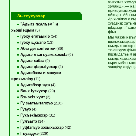
жыгхэм я хэхъу
зэманщ», — жаI
яри­къуным хуэд
ябжырт. Абы къы
Зытеухуахэр
Ар хьэблэм е к
хуэдэхэр хатыкI
"Адыгэ псалъэм" и
щIадзэрт. Гъа­
хьэщIэщым
(5)
фIыт.
Iуэху еплъыкIэ
(54)
Мы мазэм нэгъуэ
щынэхъыщхьэр ун
Iуэху щхьэпэ
(13)
къыдыхьэжхэрт.
Абы дегъэпIейтей
(86)
тхьэшхуэм фIыщI
пщэм дэлъым ар
Адыгэ лъагъуэжьхэмкIэ
(6)
къыдыхьэжахэм 
Адыгэ хабзэ
(9)
къригъэблэгъэжы
Адыгэ цIэрыIуэхэр
(4)
занщIэу ящIу щ
Адыгэбзэм и махуэм
ирихьэлIэу
(11)
Адыгэбзэр ядж
(4)
Банк Iуэхухэр
(29)
БэнэкIэ хуит
(2)
Гу зылъытапхъэ
(216)
Гуауэ
(4)
ГукъэкIыжхэр
(31)
Гулъытэ
(34)
ГуфIэгъуэ зэхыхьэхэр
(42)
Гъуазджэ
(229)