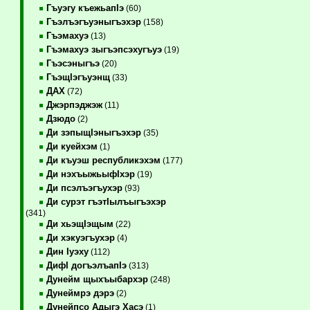
Гъуэгу къежьапIэ
(60)
Гъэлъэгъуэныгъэхэр
(158)
Гъэмахуэ
(13)
Гъэмахуэ зыгъэпсэхугъуэ
(19)
Гъэсэныгъэ
(20)
ГъэщIэгъуэнщ
(33)
ДАХ
(72)
Джэрпэджэж
(11)
Дзюдо
(2)
Ди зэпыщIэныгъэхэр
(35)
Ди куейхэм
(1)
Ди къуэш республикэхэм
(177)
Ди нэхъыжьыфIхэр
(19)
Ди псэлъэгъухэр
(93)
Ди сурэт гъэтIылъыгъэхэр
(341)
Ди хьэщIэщым
(22)
Ди хэкуэгъухэр
(4)
Дин Iуэху
(112)
ДифI догъэлъапIэ
(313)
Дунейм щыхъыбархэр
(248)
Дунеймрэ дэрэ
(2)
Дунейпсо Адыгэ Хасэ
(1)