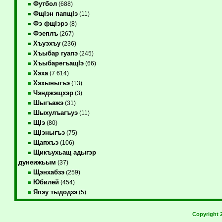
Футбол
(688)
ФщIэн папщIэ
(11)
Фэ фщIэрэ
(8)
Фэеплъ
(267)
Хъуэхъу
(236)
Хъыбар гуапэ
(245)
ХъыбарегъащIэ
(66)
Хэха
(7 614)
Хэхыныгъэ
(13)
Чэнджэщхэр
(3)
Шыгъажэ
(31)
Шыхулъагъуэ
(11)
ЩIэ
(80)
ЩIэныгъэ
(75)
Щапхъэ
(106)
Щикъухьащ адыгэр
дунеижьым
(37)
Щэнхабзэ
(259)
Юбилей
(454)
Япэу тыдодзэ
(5)
Copyright