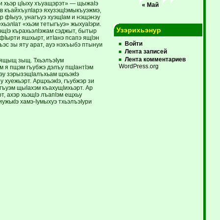
Си хьэр цIыху хъуащэрэт» — щыжаIэ
« Май
эв къайхъулIарэ яхузэщIэмыкъуэжмэ,
р фIыуэ, унагъуэ хуэщIам и нэщэнэу
ьэлIат «хьэм теты­гъуэ» жыхуаIэри.
Узэрихьэнур
эщIэ кърахьэлIэжам сэджыт, бытыр
эфIырти яшхырт, итIанэ псапэ ящIэн
Войти
ъэс зы яту арат, ауэ нэхъыбэ птынуи
Лента записей
Лента комментариев
м ящыщ зыщ. ТхьэлъэIум
WordPress.org
эм я пщэм гъубжэ дэлъу пщIантIэм
эу зэрызэщIалъхьам щхьэкIэ
 хуежьэрт. АрщхьэкIэ, гъубжэр зи
ъуэм щыIахэм къахущIихьэрт. Ар
, ахэр хьэщIэ лъапIэм ещхьу
жькIэ ­хамэ-Iумыхуэ тхьэлъэIури