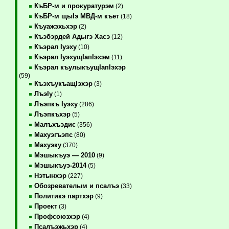
КъБР-м и прокуратурэм
(2)
КъБР-м щыIэ МВД-м къет
(18)
Къуажэхьхэр
(2)
Къэбэрдей Адыгэ Хасэ
(12)
Къэрал Iуэху
(10)
Къэрал IуэхущIапIэхэм
(11)
Къэрал къулыкъущIапIэхэр
(59)
КъэхъукъащIэхэр
(3)
ЛъэIу
(1)
Лъэпкъ Iуэху
(286)
Лъэпкъхэр
(5)
Малъхъэдис
(356)
Махуэгъэпс
(80)
Махуэку
(370)
Мэшыкъуэ — 2010
(9)
Мэшыкъуэ-2014
(5)
Нэтынхэр
(227)
Обозревателым и псалъэ
(33)
Политикэ партхэр
(9)
Проект
(3)
Профсоюзхэр
(4)
Псалъэжьхэр
(4)