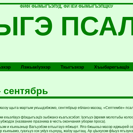
ФИФI ФЫМЫГЪЭПУД, ФИ IЕЙ ФЫМЫГЪЭПЩКIУ
ЫГЭ ПСА
эхэр
Лэжьакlуэхэр
Тхыгъэхэр
Хъыбарегъащlэ
– сентябрь
мазэу щыта мартым укъыдэбжэмэ, сентябрыр ебланэ мазэщ. «Септембе» псал
эм ехьэлIауэ фIэщыгъэцIэ зыбжанэ къагъэсэбэп: Iуэгъуэ (время молотьбы кол
ъубжэдэх (название празника в честь окончания уборки проса).
ьэм и къихьэныр Вагъуэбэм елъытауэ ябжырт. Япэ бжьыхьэ мазэр иджырей сен
 къихьамэ, гуахъуэ хэх укIуэ хъунущ, жаIэу щытащ. Ар цIыхухэм фIыуэ ягъэунэ