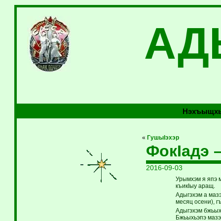
АД
Нэхъыщхь
«
ГушыIэхэр
ФокIадэ 
2016-09-03
Урымхэм я япэ 
къикIыу аращ.
Адыгэхэм а маз
месяц осени), г
Адыгэхэм бжьых
Бжьыхьэпэ мазэр