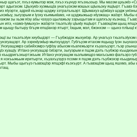
эныр щагъэт, пхъэ кумылэр мэж, пхъэ хъунур ягъэхьэзыр. Мы мазэм щхьэкIэ «
эрт адыгэхэм. ЦIыхукIэ хуэмыщIа унагъуэхэм мэшых щIыхьэху ящIырт. Гъавэ б
из яIуэрти, адрей къэнар щэджу зэтралъхьэрт. ЩIымахуэ щIэкIауэ щэдж уиIэны
хэкIыу, зыгуэрым и Iуэху къимыкIамэ, «и щэджыжьыр иIуэжащ» жаIэрт. Мыбы ех
ъуажэм зы хьэм яIэу абы чэзууэ щылажьэу зэрыщытам и щапхъэу къэнащ. Гъав
ын ипэ, «хамэ-Iумыхуэ» жаIэрти тхьэлъэIу цIыкIу ящIырт. ГъавэщIэм щыщ япщ
вэм щыщу бытыру бгъум епщIанэр ятырт; Iэщым, мэл, бжэнхэм — щынэ плIыщI к
щI зы тхьэлъэIуи хиу­быдэрт — Гъубжэдэх жыхуиIэр. Ар уна­гъуэ тхьэлъэIухэ
эгуащэрт. Ар зэре­кIуэ­кIыр мыпхуэдэут. Губгъуэм итахэм ящыщу Iуэн зыухах
 Унэгуащэмрэ сабийхэмрэ гуфIэу абыхэм къапежьэрти хъуа­хъуэрт, гъэр узынш
э хуащIу. ИтIанэ унэгуащэр Iэбэрти, зыгуэрым и пщэм дэлъ ­гъубжэр къыдихыну
 къыдригъэхыртэкъым. ИтIанэ унэгуащэм хьэлывищрэ махъсымэ фалъэрэ губг
я нэхъыжьым иритырти, хъуахъуэурэ псоми я пщэм дэлъ гъубжэхэр къыдихырт
рт. Мыбы щыгъуэ гъавэщIэр япщэфI къэ­хъурт. А гъавэщIэм щыщ яшхмэ, абы иу
ытащ.