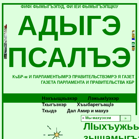
ФИФI ФЫМЫГЪЭПУД, ФИ IЕЙ ФЫМЫГЪЭПЩКIУ
АДЫГЭ
ПСАЛЪЭ
КъБР-м И ПАРЛАМЕНТЫМРЭ ПРАВИТЕЛЬСТВЭМРЭ Я ГАЗЕТ
ГАЗЕТА ПАРЛАМЕНТА И ПРАВИТЕЛЬСТВА КБР
Нэхъыщхьэхэр
Лэжьакlуэхэр
Тхыгъэхэр
Хъыбарегъащlэ
Тхыдэ
Дал Амир и махуэ
«
Мы махуэхэм
ЛIыхъужь
зыщамыгъ