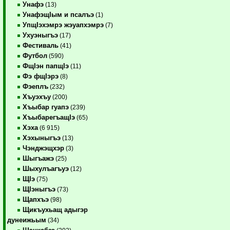
Унафэ
(13)
УнафэщIым и псалъэ
(1)
УпщIэхэмрэ жэуапхэмрэ
(7)
Ухуэныгъэ
(17)
Фестиваль
(41)
Футбол
(590)
ФщIэн папщIэ
(11)
Фэ фщIэрэ
(8)
Фэеплъ
(232)
Хъуэхъу
(200)
Хъыбар гуапэ
(239)
ХъыбарегъащIэ
(65)
Хэха
(6 915)
Хэхыныгъэ
(13)
Чэнджэщхэр
(3)
Шыгъажэ
(25)
Шыхулъагъуэ
(12)
ЩIэ
(75)
ЩIэныгъэ
(73)
Щапхъэ
(98)
Щикъухьащ адыгэр
дунеижьым
(34)