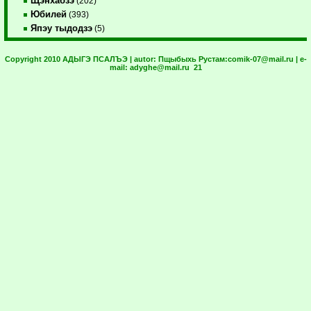
Щэнхабзэ
(202)
Юбилей
(393)
Япэу тыдодзэ
(5)
Copyright 2010 АДЫГЭ ПСАЛЪЭ | autor:
Пщыбыхь Рустам:
comik-07@mail.ru
| e-
mail:
adyghe@mail.ru
21