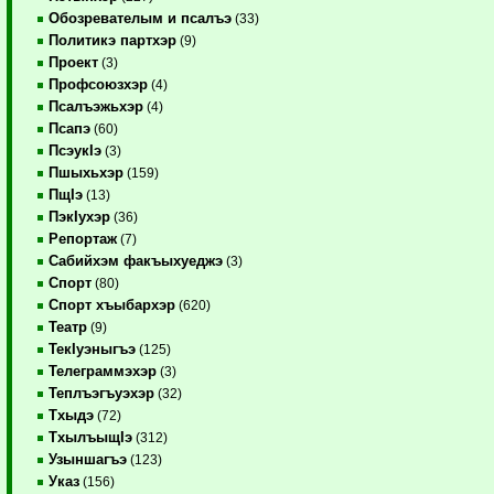
Обозревателым и псалъэ
(33)
Политикэ партхэр
(9)
Проект
(3)
Профсоюзхэр
(4)
Псалъэжьхэр
(4)
Псапэ
(60)
ПсэукIэ
(3)
Пшыхьхэр
(159)
ПщIэ
(13)
ПэкIухэр
(36)
Репортаж
(7)
Сабийхэм факъыхуеджэ
(3)
Спорт
(80)
Спорт хъыбархэр
(620)
Театр
(9)
ТекIуэныгъэ
(125)
Телеграммэхэр
(3)
Теплъэгъуэхэр
(32)
Тхыдэ
(72)
ТхылъыщIэ
(312)
Узыншагъэ
(123)
Указ
(156)