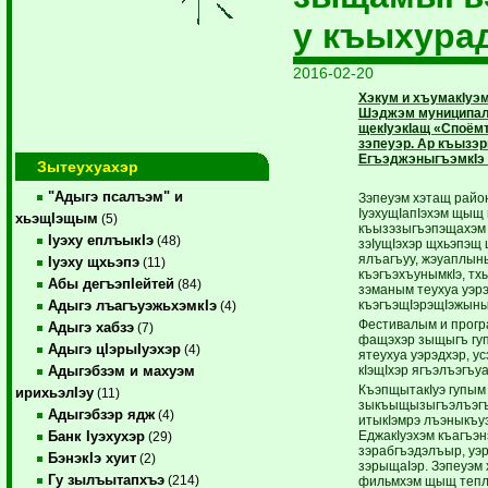
у къыхура
2016-02-20
Хэкум и хъумакIуэм
Шэджэм муниципал
щекIуэкIащ «Споёмт
зэпеуэр. Ар къыз
ЕгъэджэныгъэмкIэ 
Зытеухуахэр
"Адыгэ псалъэм" и
Зэпеуэм хэтащ райо
IуэхущIапIэхэм щыщ 
хьэщIэщым
(5)
къызэзыгъэпэщахэм 
Iуэху еплъыкIэ
(48)
зэIущIэхэр щхьэпэщ 
ялъагъуу, жэуаплын
Iуэху щхьэпэ
(11)
къэгъэхъунымкIэ, тх
Абы дегъэпIейтей
(84)
зэманым теухуа уэр
къэгъэщIэрэщIэжыны
Адыгэ лъагъуэжьхэмкIэ
(4)
Фестивалым и прогр
Адыгэ хабзэ
(7)
фащэхэр зыщыгъ гуп
Адыгэ цIэрыIуэхэр
(4)
ятеухуа уэрэдхэр, у
кIэщIхэр ягъэлъэгъу
Адыгэбзэм и махуэм
КъэпщытакIуэ гупым 
ирихьэлIэу
(11)
зыкъыщызыгъэлъэгъу
Адыгэбзэр ядж
(4)
итыкIэмрэ лъэныкъуэ
ЕджакIуэхэм къагъэн
Банк Iуэхухэр
(29)
зэрабгъэдэлъыр, уэр
БэнэкIэ хуит
(2)
зэрыщаIэр. Зэпеуэм 
Гу зылъытапхъэ
(214)
фильмхэм щыщ тепл