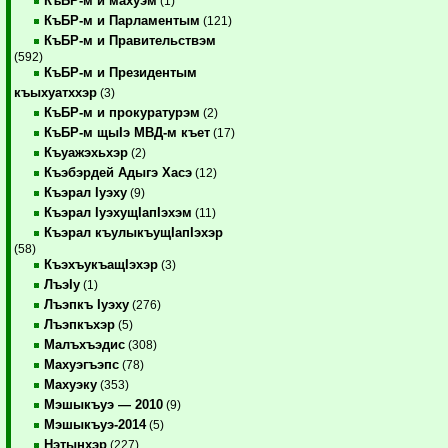
КъБР-м и махуэм
(1)
КъБР-м и Парламентым
(121)
КъБР-м и Правительствэм
(592)
КъБР-м и Президентым
къыхуатххэр
(3)
КъБР-м и прокуратурэм
(2)
КъБР-м щыIэ МВД-м къет
(17)
Къуажэхьхэр
(2)
Къэбэрдей Адыгэ Хасэ
(12)
Къэрал Iуэху
(9)
Къэрал IуэхущIапIэхэм
(11)
Къэрал къулыкъущIапIэхэр
(58)
КъэхъукъащIэхэр
(3)
ЛъэIу
(1)
Лъэпкъ Iуэху
(276)
Лъэпкъхэр
(5)
Малъхъэдис
(308)
Махуэгъэпс
(78)
Махуэку
(353)
Мэшыкъуэ — 2010
(9)
Мэшыкъуэ-2014
(5)
Нэтынхэр
(227)