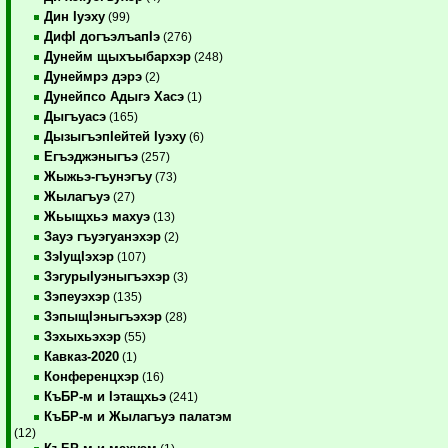
Дин Iуэху
(99)
ДифI догъэлъапIэ
(276)
Дунейм щыхъыбархэр
(248)
Дунеймрэ дэрэ
(2)
Дунейпсо Адыгэ Хасэ
(1)
Дыгъуасэ
(165)
ДызыгъэпIейтей Iуэху
(6)
Егъэджэныгъэ
(257)
Жыжьэ-гъунэгъу
(73)
Жылагъуэ
(27)
Жьыщхьэ махуэ
(13)
Зауэ гъуэгуанэхэр
(2)
ЗэIущIэхэр
(107)
ЗэгурыIуэныгъэхэр
(3)
Зэпеуэхэр
(135)
ЗэпыщIэныгъэхэр
(28)
Зэхыхьэхэр
(55)
Кавказ-2020
(1)
Конференцхэр
(16)
КъБР-м и Iэтащхьэ
(241)
КъБР-м и Жылагъуэ палатэм
(12)