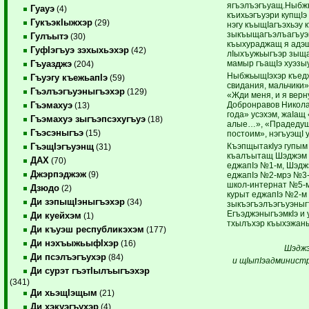
ягъэлъэгъуащ.Ныбжь
Гуауэ
(4)
къихьэгъуэри купщIэ и
ГукъэкIыжхэр
(29)
нэгу къыщIагъэхьэу 
зыкъыщагъэлъагъуэ
Гулъытэ
(30)
къыхураджащ я адэш
ГуфIэгъуэ зэхыхьэхэр
(42)
лIыхъужьыгъэр зыща
мамыр гъащIэ хуэзы
Гъуазджэ
(204)
НыбжьыщIэхэр къедж
Гъуэгу къежьапIэ
(59)
свидания, мальчики»
Гъэлъэгъуэныгъэхэр
(129)
«Жди меня, и я верн
Добронравов Никола
Гъэмахуэ
(13)
года» усэхэм, жаIащ
Гъэмахуэ зыгъэпсэхугъуэ
(18)
алые…», «Прадедушк
Гъэсэныгъэ
(15)
постоим», нэгъуэщI 
КъэпщытакIуэ гупым
ГъэщIэгъуэнщ
(31)
къалъытащ Шэджэм Е
ДАХ
(70)
еджапIэ №1-м, Шэджэ
Джэрпэджэж
(9)
еджапIэ №2-мрэ №3-
школ-интернат №5-м
Дзюдо
(2)
курыт еджапIэ №2-м
Ди зэпыщIэныгъэхэр
(34)
зыкъэгъэлъэгъуэныг
ЕгъэджэныгъэмкIэ и 
Ди куейхэм
(1)
тхылъхэр къыхэжаны
Ди къуэш республикэхэм
(177)
Ди нэхъыжьыфIхэр
(16)
Шэджэ
Ди псэлъэгъухэр
(84)
и щI
ыпI
эадминистр
Ди сурэт гъэтIылъыгъэхэр
(341)
Ди хьэщIэщым
(21)
Ди хэкуэгъухэр
(4)