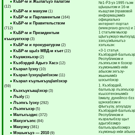
КъБР-м и Жылагъуэ палатэм
№1-РЗ-уэ 1995 гъэм
(12)
щIышылэм и 16-м
КъБР-м и махуэм
къащтам (правовой
(1)
информацэмкIэ
КъБР-м и Парламентым
(164)
официальнэ
КъБР-м и Правительствэм
интернет-портал
(www.pravo.gov.ru) и 
(712)
1 статьям мыхэр
КъБР-м и Президентым
щIыгъужауэ мыпхуэд
къыхуатххэр
(3)
зэхъуэкIыныгъэ
КъБР-м и прокуратурэм
хэлъхьэн:
(2)
«3-1 статья.
КъБР-м щыIэ МВД-м къет
(22)
Къэбэрдей-Балъкъэ
Къуажэхьхэр
(2)
Республикэм и
Къэбэрдей Адыгэ Хасэ
лъэпкъ­хэм я бзэхэр
(12)
хъумэнымкIэ икIи
Къэрал Iуэху
(10)
абыхэм зегъэу­
Къэрал IуэхущIапIэхэм
(11)
жьынымкIэ
шэсыпIэхэр
Къэрал къулыкъущIапIэхэр
1. Къэбэрдей,
(59)
балъкъэр лъэпкъхэр
КъэхъукъащIэхэр
(3)
къызэтенэнымкIэ
ЛъэIу
(1)
Iэмалу, дунейпсо бзэ
щэнхабзэм и
Лъэпкъ Iуэху
(292)
фIыгъуэу, апхуэдэу
Лъэпкъхэр
(5)
Къэбэрдей-Балъкъэ
Малъхъэдис
Республикэм и
(372)
къэралыбзэу щыт
Махуэгъэпс
(84)
адыгэбзэмрэ
Махуэку
(381)
балъкъэрыбзэмрэ
хъумэныр икIи абых
Мэшыкъуэ — 2010
(9)