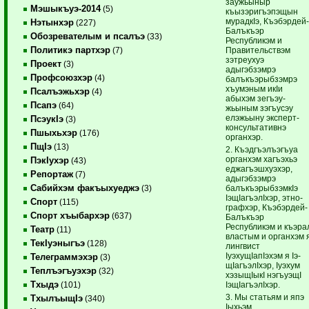
заужьыныр
Мэшыкъуэ-2014
(5)
къызэригъэпэщын
мурадкIэ, Къэбэрдей
Нэтынхэр
(227)
Балъкъэр
Обозревателым и псалъэ
(33)
Республикэм и
Политикэ партхэр
Правительствэм
(7)
зэтреухуэ
Проект
(3)
адыгэбзэмрэ
Профсоюзхэр
(4)
балъкъэрыбзэмрэ
хъумэным икIи
Псалъэжьхэр
(4)
абыхэм зе­гъэу­
Псапэ
(64)
жьыным зэгъусэу
елэжьыну эксперт-
ПсэукIэ
(3)
консультативнэ
Пшыхьхэр
(176)
органхэр.
ПщIэ
(13)
2. Къэдгъэлъэгъуа
органхэм хагъэхьэ
ПэкIухэр
(43)
еджагъэшхуэхэр,
Репортаж
(7)
адыгэбзэмрэ
Сабийхэм факъыхуеджэ
балъкъэрыбзэмкIэ
(3)
IэщIагъэлIхэр, эт­но­
Спорт
(115)
графхэр, Къэбэрдей-
Спорт хъыбархэр
(637)
Балъкъэр
Республикэм и къэра
Театр
(11)
властым и органхэм 
ТекIуэныгъэ
(128)
лингвист
IуэхущIапIэхэм я Iэ­
Телеграммэхэр
(3)
щIа­гъэлIхэр, Iуэхум
Теплъэгъуэхэр
(32)
хэзыщIыкI нэгъуэщI
Тхыдэ
IэщIагъэлI­хэр.
(101)
3. Мы статьям и япэ
ТхылъыщIэ
(340)
Iыхьэм