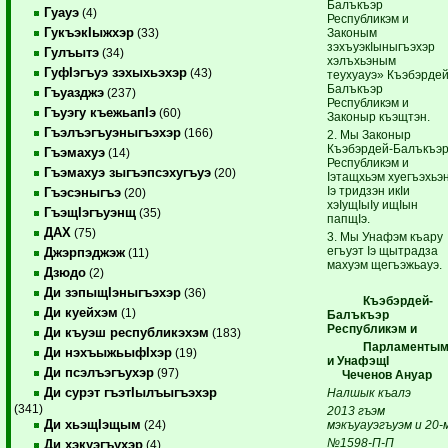
Балъкъэр
Гуауэ
(4)
Республикэм и
ГукъэкIыжхэр
Законым
(33)
зэхъуэкIыныгъэхэр
Гулъытэ
(34)
хэлъхьэным
ГуфIэгъуэ зэхыхьэхэр
(43)
теухуауэ» Къэбэрдей
Балъкъэр
Гъуазджэ
(237)
Республикэм и
Гъуэгу къежьапIэ
(60)
Законыр къэщтэн.
Гъэлъэгъуэныгъэхэр
(166)
2. Мы Законыр
Къэбэрдей-Балъкъэ
Гъэмахуэ
(14)
Республикэм и
Гъэмахуэ зыгъэпсэхугъуэ
(20)
Iэтащхьэм хуегъэхьэн
Iэ тридзэн икIи
Гъэсэныгъэ
(20)
хэIущIыIу ищIын
ГъэщIэгъуэнщ
(35)
папщIэ.
ДАХ
(75)
3. Мы Унафэм къару
егъуэт Iэ щытрадза
Джэрпэджэж
(11)
махуэм ще­гъэ­жьауэ.
Дзюдо
(2)
Ди зэпыщIэныгъэхэр
(36)
Къэбэрдей-
Ди куейхэм
(1)
Балъкъэр
Республикэм и
Ди къуэш республикэхэм
(183)
Парламенты
Ди нэхъыжьыфIхэр
(19)
и УнафэщI
Ди псэлъэгъухэр
(97)
Чеченов Ануар
Ди сурэт гъэтIылъыгъэхэр
Налшык къалэ
(341)
2013 гъэм
Ди хьэщIэщым
мэкъуауэгъуэм и 20-
(24)
№1598-П-П
Ди хэкуэгъухэр
(4)