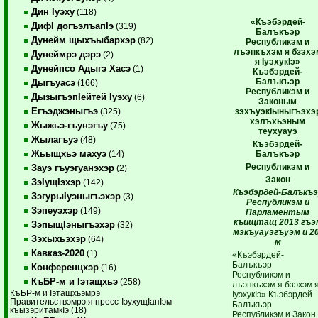
Дин Iуэху
(118)
«Къэбэрдей-
ДифI догъэлъапIэ
(319)
Балъкъэр
Дунейм щыхъыбархэр
(82)
Республикэм и
лъэпкъхэм я бзэхэ
Дунеймрэ дэрэ
(2)
я IуэхукIэ»
Дунейпсо Адыгэ Хасэ
(1)
Къэбэрдей-
Балъкъэр
Дыгъуасэ
(166)
Республикэм и
ДызыгъэпIейтей Iуэху
(6)
Законым
Егъэджэныгъэ
зэхъуэкIыныгъэхэ
(325)
хэлъхьэным
Жыжьэ-гъунэгъу
(75)
теухуауэ
Жылагъуэ
(48)
Къэбэрдей-
Жьыщхьэ махуэ
Балъкъэр
(14)
Республикэм и
Зауэ гъуэгуанэхэр
(2)
Закон
ЗэIущIэхэр
(142)
Къэбэрдей-Балъкъэ
ЗэгурыIуэныгъэхэр
(3)
Республикэм и
Зэпеуэхэр
(149)
Парламентым
къищтащ 2013 гъэ
ЗэпыщIэныгъэхэр
(32)
мэкъуауэгъуэм и 20
Зэхыхьэхэр
(64)
м
Кавказ-2020
(1)
«Къэбэрдей-
Балъкъэр
Конференцхэр
(16)
Республикэм и
КъБР-м и Iэтащхьэ
(258)
лъэпкъхэм я бзэхэм 
КъБР-м и Iэтащхьэмрэ
IуэхукIэ» Къэбэрдей-
Правительствэмрэ я пресс-IэухущIапIэм
Балъкъэр
къызэритамкIэ (18)
Республикэм и Закон