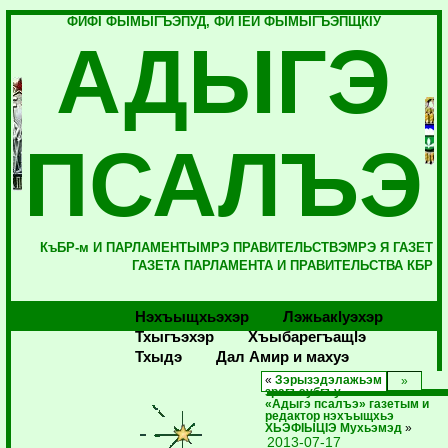
ФИФI ФЫМЫГЪЭПУД, ФИ IЕЙ ФЫМЫГЪЭПЩКIУ
АДЫГЭ
ПСАЛЪЭ
КъБР-м И ПАРЛАМЕНТЫМРЭ ПРАВИТЕЛЬСТВЭМРЭ Я ГАЗЕТ
ГАЗЕТА ПАРЛАМЕНТА И ПРАВИТЕЛЬСТВА КБР
Нэхъыщхьэхэр
Лэжьакlуэхэр
Тхыгъэхэр
Хъыбарегъащlэ
Тхыдэ
Дал Амир и махуэ
«
Зэрызэдэлажьэм
зрагъэубгъу
«Адыгэ псалъэ» газетым и
редактор нэхъыщхьэ
ХЬЭФIЫЦIЭ Мухьэмэд
»
2013-07-17