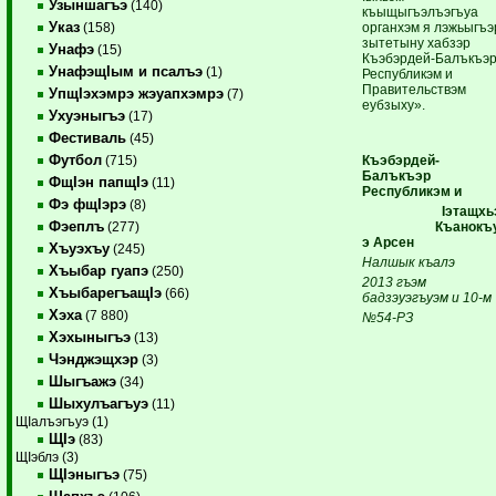
Узыншагъэ
(140)
къыщыгъэлъэгъуа
Указ
органхэм я лэжьыгъэ
(158)
зытетыну хабзэр
Унафэ
(15)
Къэбэрдей-Балъкъэ
УнафэщIым и псалъэ
(1)
Республикэм и
Правительствэм
УпщIэхэмрэ жэуапхэмрэ
(7)
еубзыху».
Ухуэныгъэ
(17)
Фестиваль
(45)
Футбол
Къэбэрдей-
(715)
Балъкъэр
ФщIэн папщIэ
(11)
Республикэм и
Фэ фщIэрэ
(8)
Iэтащхь
Фэеплъ
Къанокъ
(277)
э Арсен
Хъуэхъу
(245)
Налшык къалэ
Хъыбар гуапэ
(250)
2013 гъэм
ХъыбарегъащIэ
(66)
бадзэуэгъуэм и 10-м
Хэха
(7 880)
№54-РЗ
Хэхыныгъэ
(13)
Чэнджэщхэр
(3)
Шыгъажэ
(34)
Шыхулъагъуэ
(11)
ЩIалъэгъуэ (1)
ЩIэ
(83)
ЩIэблэ (3)
ЩIэныгъэ
(75)