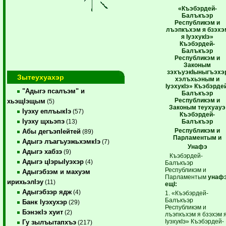
«Къэбэрдей-
Балъкъэр
Республикэм и
лъэпкъхэм я бзэхэ
я IуэхукIэ»
Къэбэрдей-
Балъкъэр
Республикэм и
Законым
зэхъуэкIыныгъэхэ
Зытеухуахэр
хэлъхьэным и
IуэхукIэ» Къэбэрде
"Адыгэ псалъэм" и
Балъкъэр
Республикэм и
хьэщIэщым
(5)
Законым теухуауэ
Iуэху еплъыкIэ
(57)
Къэбэрдей-
Iуэху щхьэпэ
Балъкъэр
(13)
Республикэм и
Абы дегъэпIейтей
(89)
Парламентым и
Адыгэ лъагъуэжьхэмкIэ
(7)
Унафэ
Адыгэ хабзэ
(9)
Къэбэрдей-
Адыгэ цIэрыIуэхэр
(4)
Балъкъэр
Республикэм и
Адыгэбзэм и махуэм
Парламентым
унаф
ирихьэлIэу
(11)
ещI:
Адыгэбзэр ядж
(4)
1. «Къэбэрдей-
Балъкъэр
Банк Iуэхухэр
(29)
Республикэм и
БэнэкIэ хуит
(2)
лъэпкъхэм я бзэхэм 
IуэхукIэ» Къэбэрдей-
Гу зылъытапхъэ
(217)