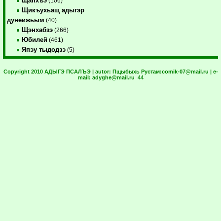
Щапхъэ
(106)
Щикъухьащ адыгэр
дунеижьым
(40)
Щэнхабзэ
(266)
Юбилей
(461)
Япэу тыдодзэ
(5)
Copyright 2010 АДЫГЭ ПСАЛЪЭ | autor:
Пщыбыхь Рустам:
comik-07@mail.ru
| e-
mail:
adyghe@mail.ru
44