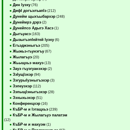
Дин Iуэху
(76)
ДифI догъэлъапIэ
(212)
Дунейм щыхъыбархэр
(248)
Дунеймрэ дэрэ
(2)
Дунейпсо Адыгэ Хасэ
(1)
Дыгъуасэ
(163)
ДызыгъэпIейтей Iуэху
(6)
Егъэджэныгъэ
(205)
Жыжьэ-гъунэгъу
(67)
Жылагъуэ
(20)
Жьыщхьэ махуэ
(13)
Зауэ гъуэгуанэхэр
(2)
ЗэIущIэхэр
(94)
ЗэгурыIуэныгъэхэр
(3)
Зэпеуэхэр
(112)
ЗэпыщIэныгъэхэр
(28)
Зэхыхьэхэр
(51)
Конференцхэр
(16)
КъБР-м и Iэтащхьэ
(239)
КъБР-м и Жылагъуэ палатэм
(12)
КъБР-м и махуэм
(1)