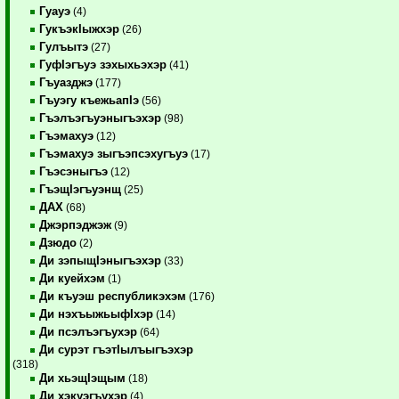
Гуауэ
(4)
ГукъэкIыжхэр
(26)
Гулъытэ
(27)
ГуфIэгъуэ зэхыхьэхэр
(41)
Гъуазджэ
(177)
Гъуэгу къежьапIэ
(56)
Гъэлъэгъуэныгъэхэр
(98)
Гъэмахуэ
(12)
Гъэмахуэ зыгъэпсэхугъуэ
(17)
Гъэсэныгъэ
(12)
ГъэщIэгъуэнщ
(25)
ДАХ
(68)
Джэрпэджэж
(9)
Дзюдо
(2)
Ди зэпыщIэныгъэхэр
(33)
Ди куейхэм
(1)
Ди къуэш республикэхэм
(176)
Ди нэхъыжьыфIхэр
(14)
Ди псэлъэгъухэр
(64)
Ди сурэт гъэтIылъыгъэхэр
(318)
Ди хьэщIэщым
(18)
Ди хэкуэгъухэр
(4)