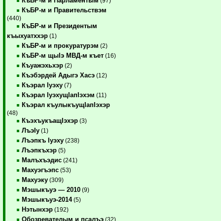
КъБР-м и Парламентым
(97)
КъБР-м и Правительствэм
(440)
КъБР-м и Президентым
къыхуатххэр
(1)
КъБР-м и прокуратурэм
(2)
КъБР-м щыIэ МВД-м къет
(16)
Къуажэхьхэр
(2)
Къэбэрдей Адыгэ Хасэ
(12)
Къэрал Iуэху
(7)
Къэрал IуэхущIапIэхэм
(11)
Къэрал къулыкъущIапIэхэр
(48)
КъэхъукъащIэхэр
(3)
ЛъэIу
(1)
Лъэпкъ Iуэху
(238)
Лъэпкъхэр
(5)
Малъхъэдис
(241)
Махуэгъэпс
(53)
Махуэку
(309)
Мэшыкъуэ — 2010
(9)
Мэшыкъуэ-2014
(5)
Нэтынхэр
(192)
Обозревателым и псалъэ
(32)