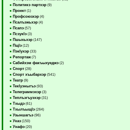
Политикэ партхэр
(9)
Проект
(1)
Профсоюзхэр
(4)
Псалъэжьхэр
(4)
Псапэ
(57)
ПсэукIэ
(3)
Пшыхьхэр
(147)
ПщIэ
(12)
ПэкIухэр
(33)
Репортаж
(7)
Сабийхэм факъыхуеджэ
(2)
Спорт
(28)
Спорт хъыбархэр
(541)
Театр
(9)
ТекIуэныгъэ
(93)
Телеграммэхэр
(3)
Теплъэгъуэхэр
(31)
Тхыдэ
(61)
ТхылъыщIэ
(264)
Узыншагъэ
(96)
Указ
(150)
Унафэ
(20)