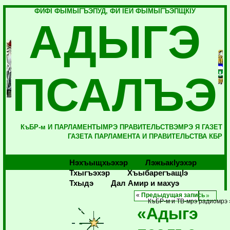
ФИФI ФЫМЫГЪЭПУД, ФИ IЕЙ ФЫМЫГЪЭПЩКIУ
АДЫГЭ
ПСАЛЪЭ
КъБР-м И ПАРЛАМЕНТЫМРЭ ПРАВИТЕЛЬСТВЭМРЭ Я ГАЗЕТ
ГАЗЕТА ПАРЛАМЕНТА И ПРАВИТЕЛЬСТВА КБР
Нэхъыщхьэхэр
Лэжьакlуэхэр
Тхыгъэхэр
Хъыбарегъащlэ
Тхыдэ
Дал Амир и махуэ
«
Предыдущая запись
КъБР-м и ТВ-мрэ радиомрэ 
«Адыгэ