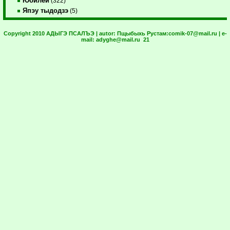
Юбилей
(322)
Япэу тыдодзэ
(5)
Copyright 2010 АДЫГЭ ПСАЛЪЭ | autor:
Пщыбыхь Рустам:
comik-07@mail.ru
| e-
mail:
adyghe@mail.ru
21