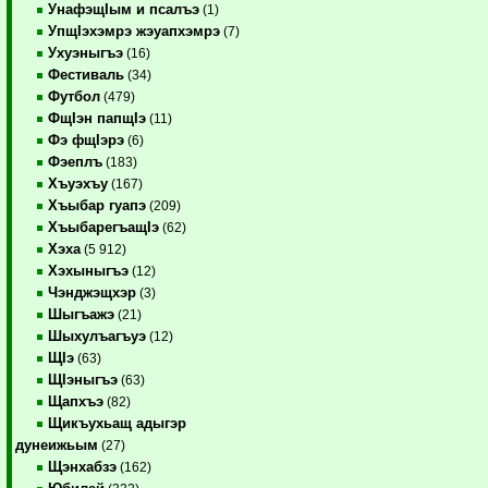
УнафэщIым и псалъэ
(1)
УпщIэхэмрэ жэуапхэмрэ
(7)
Ухуэныгъэ
(16)
Фестиваль
(34)
Футбол
(479)
ФщIэн папщIэ
(11)
Фэ фщIэрэ
(6)
Фэеплъ
(183)
Хъуэхъу
(167)
Хъыбар гуапэ
(209)
ХъыбарегъащIэ
(62)
Хэха
(5 912)
Хэхыныгъэ
(12)
Чэнджэщхэр
(3)
Шыгъажэ
(21)
Шыхулъагъуэ
(12)
ЩIэ
(63)
ЩIэныгъэ
(63)
Щапхъэ
(82)
Щикъухьащ адыгэр
дунеижьым
(27)
Щэнхабзэ
(162)