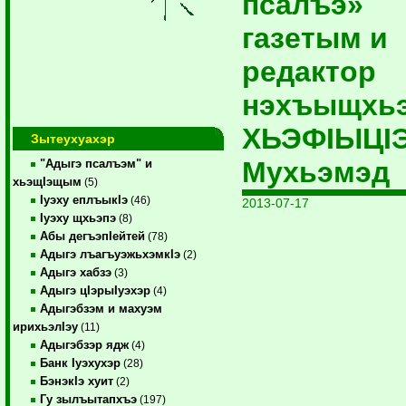
псалъэ»
газетым и
редактор
нэхъыщхь
ХЬЭФIЫЦI
Зытеухуахэр
Мухьэмэд
"Адыгэ псалъэм" и
хьэщIэщым
(5)
Iуэху еплъыкIэ
(46)
2013-07-17
Iуэху щхьэпэ
(8)
Абы дегъэпIейтей
(78)
Адыгэ лъагъуэжьхэмкIэ
(2)
Адыгэ хабзэ
(3)
Адыгэ цIэрыIуэхэр
(4)
Адыгэбзэм и махуэм
ирихьэлIэу
(11)
Адыгэбзэр ядж
(4)
Банк Iуэхухэр
(28)
БэнэкIэ хуит
(2)
Гу зылъытапхъэ
(197)