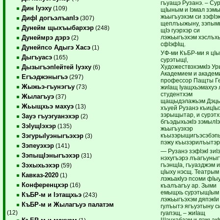
гъуа­щэ ­Рузанэ. – Су
Дин Iуэху
(109)
щIыным и Iэмал зэмы­
жьы­гъуэ­хэм си зэфIэк
ДифI догъэлъапIэ
(307)
щеплъы­жыну, зэпым
Дунейм щыхъыбархэр
(248)
щIэ гуэрхэр ­си
лэжьыгъэхэм хэслъх
Дунеймрэ дэрэ
(2)
сфIэфIщ.
Дунейпсо Адыгэ Хасэ
(1)
УФ-ми КъБР-ми я цIы
Дыгъуасэ
(165)
сурэтыщI,
ХудожествэхэмкIэ У
ДызыгъэпIейтей Iуэху
(6)
Академием и академи
Егъэджэныгъэ
(297)
профессор Пащты Г
Жыжьэ-гъунэгъу
(73)
жиIащ Iуащхьэмахуэ
студентхэм
Жылагъуэ
(37)
щащыдэлажьэм Дэц
Жьыщхьэ махуэ
(13)
хъуей Рузанэ къицIы
зэ­рыщытар, и сурэт
Зауэ гъуэгуанэхэр
(2)
бгъэ­дыхьэкIэ зэ­мы­лIэ
ЗэIущIэхэр
(135)
жьыгъуэ­хэр
къызэрыщигъэсэбэп
ЗэгурыIуэныгъэхэр
(3)
пэжу къызэрилъытэр
Зэпеуэхэр
(141)
— Рузанэ зэфIэкI зиIэ
ЗэпыщIэныгъэхэр
(31)
нэхугъэрэ лъагъуныг
гъэн­щIа, гъуазджэм 
Зэхыхьэхэр
(59)
цIыху нэсщ. Театрым
Кавказ-2020
(1)
лэжьакIуэ псоми фIы
Конференцхэр
(16)
къалъагъу ар. Зыми
емыщхь сурэтыщIым
КъБР-м и Iэтащхьэ
(243)
лэжьыгъэхэм дяпэкIи
КъБР-м и Жылагъуэ палатэм
гулъытэ ягъуэтыну с
(12)
гуапэщ, – жиIащ
Щэнхабзэм и лэжьакI