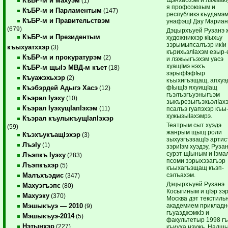
КъБР-м и махуэм
(1)
я профсою­зым и
КъБР-м и Парламентым
(147)
республикэ къудамэм
КъБР-м и Правительствэм
унафэщI Дау Мариан
(679)
Дэцырхъуей Рузанэ ж
КъБР-м и Президентым
художникхэр кIыхьу
зэрымыпсалъэр икIи
къыхуатххэр
(3)
кърихьэлIахэм езыр
КъБР-м и прокуратурэм
(2)
и лэжьыгъэхэм уасэ
хуащIмэ нэхъ
КъБР-м щыIэ МВД-м къет
(18)
зэрыфIэфIыр
Къуажэхьхэр
(2)
къыхигъэщащ, апхуэ
фIыщIэ яхуищIащ
Къэбэрдей Адыгэ Хасэ
(12)
гъэлъэгъуэныгъэм
Къэрал Iуэху
(10)
зыкърезыгъэхьэлIах
Къэрал IуэхущIапIэхэм
(11)
псалъэ гуапэхэр къы
хужызыIахэмрэ.
Къэрал къулыкъущIапIэхэр
Театрым сыт хуэдэ
(59)
жанрым щыщ роли
КъэхъукъащIэхэр
(3)
зыхуэгъэзащIэ артис
ЛъэIу
(1)
зэриIэм хуэдэу, Руза
сурэт щIы­ным и Iэма
Лъэпкъ Iуэху
(283)
псоми зэрыхэзагъэр
Лъэпкъхэр
(5)
къыхагъэщащ къэп­
сэлъахэм.
Малъхъэдис
(347)
Дэцырхъуей Рузанэ
Махуэгъэпс
(80)
Косыгиным и цIэр зэ
Махуэку
(370)
Москва дэт текстиль
академием прикладн
Мэшыкъуэ — 2010
(9)
гъуазджэмкIэ и
Мэшыкъуэ-2014
(5)
факультетыр 1998 г
Нэтынхэр
(227)
къиуха нэужь, Налш