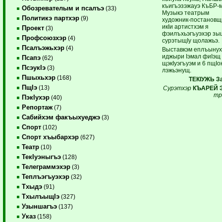
къигъэзэжауэ ­КъБР-
Обозревателым и псалъэ
(33)
Музыкэ театрым
Политикэ партхэр
(9)
художник-постановщ
икIи артистхэм я
Проект
(3)
фэилъхьэгъуэхэр зы
Профсоюзхэр
(4)
сурэтыщIу щолажьэ.
Псалъэжьхэр
(4)
Выставкэм еплъыну
иджыри Iэмал фиIэщ
Псапэ
(62)
щэкIуэгъуэм и 6 пщIо
ПсэукIэ
(3)
лэжьэнущ.
Пшыхьхэр
(168)
ТЕКIУЖЬ За
ПщIэ
(13)
Сурэтхэр
КЪАРЕЙ 
тр
ПэкIухэр
(40)
Репортаж
(7)
Сабийхэм факъыхуеджэ
(3)
Спорт
(102)
Спорт хъыбархэр
(627)
Театр
(10)
ТекIуэныгъэ
(128)
Телеграммэхэр
(3)
Теплъэгъуэхэр
(32)
Тхыдэ
(91)
ТхылъыщIэ
(327)
Узыншагъэ
(137)
Указ
(158)