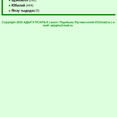
Щэнхабзэ
(242)
Юбилей
(444)
Япэу тыдодзэ
(5)
Copyright 2010 АДЫГЭ ПСАЛЪЭ | autor:
Пщыбыхь Рустам:
comik-07@mail.ru
| e-
mail:
adyghe@mail.ru