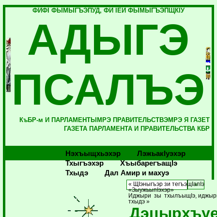
ФИФI ФЫМЫГЪЭПУД, ФИ IЕЙ ФЫМЫГЪЭПЩКIУ
АДЫГЭ
ПСАЛЪЭ
КъБР-м И ПАРЛАМЕНТЫМРЭ ПРАВИТЕЛЬСТВЭМРЭ Я ГАЗЕТ
ГАЗЕТА ПАРЛАМЕНТА И ПРАВИТЕЛЬСТВА КБР
Нэхъыщхьэхэр
Лэжьакlуэхэр
Тхыгъэхэр
Хъыбарегъащlэ
Тхыдэ
Дал Амир и махуэ
« ЩIэныгъэр зи тегъэщIапIэ
«ЗыужьыпIэхэр»
Иджыри зы тхылъыщIэ, иджы
тхыдэ »
Дэцырхъу