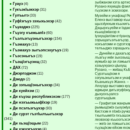
зыбжанэм хэта арти
Гуауэ
(4)
Рузанэ яхуищIа фэил
ГукъэкIыжхэр
(31)
гъуэхэм я эскизхэри.
Гулъытэ
(33)
Музейм и унафэщI Р
Еленэ выставкэр къы
ГуфIэгъуэ зэхыхьэхэр
(42)
щызэIуихым къыхиг
Гъуазджэ
(225)
Дэцырхъуейм и Iэда
къыщIэкIахэр я
Гъуэгу къежьапIэ
(60)
IуэхущIапIэм етIуанэ
Гъэлъэгъуэныгъэхэр
(154)
зэрыщагъэ­лъагъуэр,
нэхъапэми и су­рэтхэ
Гъэмахуэ
(13)
телъыджэ зэращыхъ
Гъэмахуэ зыгъэпсэхугъуэ
(19)
— Дунейм и дахагъэр
Гъэсэныгъэ
(19)
лъагъу икIи зыхэзыщI
иужькIэ ар зи лэжьы
ГъэщIэгъуэнщ
(32)
хэзыухуанэ цIыхущ
ДАХ
(72)
Рузанэ, — жиIащ КъБ
Джэрпэджэж
(11)
Су­рэтыщIхэм я
зэгухьэныгъэм и уна
Дзюдо
(2)
Къаныкъуэ Жаннэ. –
Ди зэпыщIэныгъэхэр
(34)
Апхуэдэ выставкэ куэ
иджыри дигъэгуфIэн
Ди куейхэм
(1)
дыхуохъуапсэ
Ди къуэш республикэхэм
(177)
сурэтыщIым.
Ди нэхъыжьыфIхэр
(19)
— Графитаж жанрым
ры­мыщIэкIэ сыхуэкIуа
Ди псэлъэгъухэр
(93)
Кист­хэм я пIэкIэ ручк
Ди сурэт гъэтIылъыгъэхэр
тхы­лъымпIэ пхъашэх
(341)
лезвэхэр къызогъэсэ
Ди хьэщIэщым
(22)
— жеIэ зи лэжьыгъэх
гъуэщI­хэм ейхэм яхэ
Ди хэкуэгъухэр
(4)