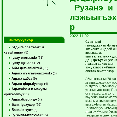
Рузанэ и
лэжьыгъэх
р
2022-11-02
Зытеухуахэр
СурэтыщI
гъуазджэхэмкIэ му
"Адыгэ псалъэм" и
Ткаченкэ Андрей и ц
хьэщIэщым
(5)
зезыхьэм,
щагъэлъагъуэ худ
Iуэху еплъыкIэ
(51)
­Дэ­цырхъуей Рузанэ
Iуэху щхьэпэ
(12)
лэ­жьыгъэхэр щы­­
зэхуэхьэса «Линия
Абы дегъэпIейтей
(85)
света» выставкэр.
Адыгэ лъагъуэжьхэмкIэ
(6)
Адыгэ хабзэ
(9)
Абы лэжьыгъэ 70 хаг
хьащи, дэтхэнэри нэр
Адыгэ цIэрыIуэхэр
(4)
гъэгуфIэщ, гъэщIэ­гъу
Адыгэбзэм и махуэм
узыгъэгупсысэщ. Па­
статуехэр, щIыуэпс
ирихьэлIэу
(11)
къулейр,­ натюрморт
Адыгэбзэр ядж
(4)
кIы­­­фIым тридзэ нэху 
щхъу­э­кIэплъыкIэхэр
Банк Iуэхухэр
(29)
Гъэ­лъэгъуэ­ны­гъэм 
БэнэкIэ хуит
(2)
лъагъу Музыкэ, Урыс
Гу зылъытапхъэ
(215)
театрхэм я спектакл