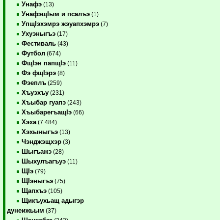
Унафэ
(13)
УнафэщIым и псалъэ
(1)
УпщIэхэмрэ жэуапхэмрэ
(7)
Ухуэныгъэ
(17)
Фестиваль
(43)
Футбол
(674)
ФщIэн папщIэ
(11)
Фэ фщIэрэ
(8)
Фэеплъ
(259)
Хъуэхъу
(231)
Хъыбар гуапэ
(243)
ХъыбарегъащIэ
(66)
Хэха
(7 484)
Хэхыныгъэ
(13)
Чэнджэщхэр
(3)
Шыгъажэ
(28)
Шыхулъагъуэ
(11)
ЩIэ
(79)
ЩIэныгъэ
(75)
Щапхъэ
(105)
Щикъухьащ адыгэр
дунеижьым
(37)