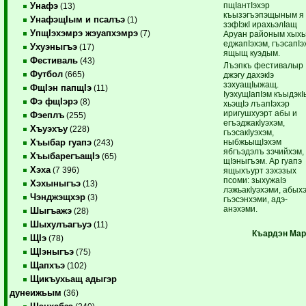
пщIантIэхэр
Унафэ
(13)
къызэгъэпэщыным я
УнафэщIым и псалъэ
(1)
зэфIэкI ирахьэлIащ
УпщIэхэмрэ жэуапхэмрэ
(7)
Аруан районым хыхь
еджапIэхэм, гъэсапIэ
Ухуэныгъэ
(17)
ящыщ куэдым.
Фестиваль
(43)
Лъэпкъ фестивалыр
Футбол
(665)
джэгу дахэкIэ
зэхуащIыжащ.
ФщIэн папщIэ
(11)
IуэхущIапIэм къыдэк
Фэ фщIэрэ
(8)
хьэщIэ лъапIэхэр
иригушхуэрт абы и
Фэеплъ
(255)
егъэджакIуэхэм,
Хъуэхъу
(228)
гъэсакIуэхэм,
ныбжьыщIэхэм
Хъыбар гуапэ
(243)
ябгъэдэлъ зэчийхэм,
ХъыбарегъащIэ
(65)
щIэныгъэм. Ар гуапэ
Хэха
(7 396)
ящыхъурт зэхэзых
псоми: зыхужаIэ
Хэхыныгъэ
(13)
лэжьакIуэхэми, абых
Чэнджэщхэр
(3)
гъэсэнхэми, адэ-
анэхэми.
Шыгъажэ
(28)
Шыхулъагъуэ
(11)
Къардэн
Мар
ЩIэ
(78)
ЩIэныгъэ
(75)
Щапхъэ
(102)
Щикъухьащ адыгэр
дунеижьым
(36)