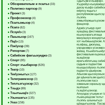
«Дыгъэм и къафэр».
Обозревателым и псалъэ
(33)
Хъурейуэ къеувэкIау
дахэу къафэ сабийх
Политикэ партхэр
(9)
екIупсу ящыгът
Проект
(3)
республикэм щыпсэу
лъэпкъ
Профсоюзхэр
(4)
зэмылIэужьыгъуэхэм
Псалъэжьхэр
(4)
фащэхэр.
Псапэ
(62)
АдэкIэ утыкур хуит
хуащIащ фестивалы
ПсэукIэ
(3)
къыхузэрагъэпэща
Пшыхьхэр
(167)
махуэшхуэ концерты
хэт ныбжьыщIэхэм. А
ПщIэ
(13)
къэфащ, джэгуащ,
ПэкIухэр
(39)
уэрэдхэмрэ усэхэмрэ
Репортаж
(7)
жаIащ. КъыкIэлъыкIу
фестивалым кърихьэ
Сабийхэм факъыхуеджэ
(3)
хьэщIэхэр
Спорт
(95)
ирагъэблэгъащ саби
садым и пщIантIэм
Спорт хъыбархэр
(626)
къыщызэIуаха лъэпк
Театр
(10)
пщIантIэ цIыкIухэм.
Абыхэм щызэхуэхьэс
ТекIуэныгъэ
(127)
ди щIыналъэм щыпс
Телеграммэхэр
(3)
лъэпкъхэм пасэ
Теплъэгъуэхэр
(32)
зэманым зэрахьэу щ
хьэпшып
Тхыдэ
(89)
гъэщIэгъуэнхэр.
ТхылъыщIэ
(327)
Апхуэдэу утыкум ит I
лъакъуищхэм телът
Узыншагъэ
(135)
лъэпкъ шхыныгъуэ
Указ
(158)
щIэщыгъуэхэр. Пасэ