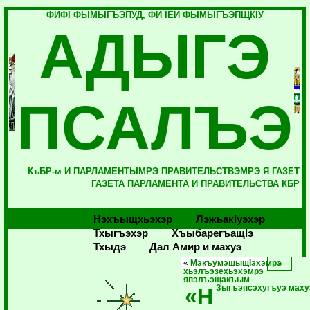
ФИФI ФЫМЫГЪЭПУД, ФИ IЕЙ ФЫМЫГЪЭПЩКIУ
АДЫГЭ
ПСАЛЪЭ
КъБР-м И ПАРЛАМЕНТЫМРЭ ПРАВИТЕЛЬСТВЭМРЭ Я ГАЗЕТ
ГАЗЕТА ПАРЛАМЕНТА И ПРАВИТЕЛЬСТВА КБР
Нэхъыщхьэхэр
Лэжьакlуэхэр
Тхыгъэхэр
Хъыбарегъащlэ
Тхыдэ
Дал Амир и махуэ
«
МэкъумэшыщIэхэмрэ
хьэлъэзехьэхэмрэ
япэлъэщакъым
«Н
Зыгъэпсэхугъуэ мах