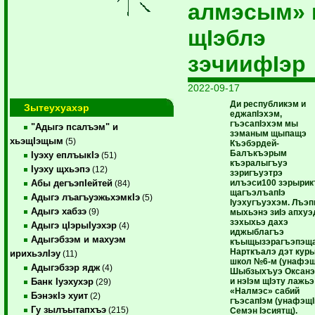
алмэсым» 
щIэблэ
зэчиифIэр
2022-09-17
Ди республикэм и
Зытеухуахэр
еджапIэхэм,
гъэсапIэхэм мы
"Адыгэ псалъэм" и
зэманым щыпащэ
хьэщIэщым
(5)
Къэбэрдей-
Балъкъэрым
Iуэху еплъыкIэ
(51)
къэралыгъуэ
Iуэху щхьэпэ
(12)
зэригъуэтрэ
илъэси100 зэрырик
Абы дегъэпIейтей
(84)
щагъэлъапIэ
Адыгэ лъагъуэжьхэмкIэ
(5)
Iуэхугъуэхэм. Лъэп
Адыгэ хабзэ
(9)
мыхьэнэ зиIэ апхуэ
зэхыхьэ дахэ
Адыгэ цIэрыIуэхэр
(4)
иджыблагъэ
Адыгэбзэм и махуэм
къыщызэрагъэпэщ
Нарткъалэ дэт кур
ирихьэлIэу
(11)
школ №6-м (унафэ
Адыгэбзэр ядж
(4)
Шыбзыхъуэ Оксанэ
и нэIэм щIэту лажьэ
Банк Iуэхухэр
(29)
«Налмэс» сабий
БэнэкIэ хуит
(2)
гъэсапIэм (унафэщ
Гу зылъытапхъэ
(215)
Семэн Iэсиятщ).