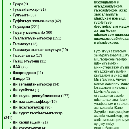
IуэхущIапIэм и
Гуауэ
(4)
егъэджакIуэхэм,
ГукъэкIыжхэр
(31)
гъэсакIуэхэм, ахэр
зыкIэлъыплъ
Гулъытэ
(33)
цIыкIухэм нэмыщI,
ГуфIэгъуэ зэхыхьэхэр
(42)
гуфIэгъуэ
фестифалым жыдж
Гъуазджэ
(221)
хэтащ Аруан
Гъуэгу къежьапIэ
(60)
щIыналъэм щылаж
Гъэлъэгъуэныгъэхэр
(151)
школхэм, сабий са
я лIыкIуэхэри.
Гъэмахуэ
(13)
Гъэмахуэ зыгъэпсэхугъуэ
(19)
ГуфIэгъуэ зэхуэсым
зыкърагъэхьэлIащ К
Гъэсэныгъэ
(17)
м Егъэджэныгъэмрэ
ГъэщIэгъуэнщ
(31)
щIэныгъэмкIэ и
ДАХ
(72)
министерствэм лъэп
егъэджэныгъэмкIэ и
Джэрпэджэж
(11)
къудамэм и унафэщI
Дзюдо
(2)
Мыз Залинэ, Аруан
район администрацэ
Ди зэпыщIэныгъэхэр
(34)
Iэтащхьэм и къуэдзэ
Ди куейхэм
(1)
ЦокIыл Азэмэт,
егъэджэныгъэмкIэ
Ди къуэш республикэхэм
(177)
щIыналъэ IэнатIэм и
Ди нэхъыжьыфIхэр
(19)
унафэщIым и къалэн
Ди псэлъэгъухэр
(90)
зыгъэзащIэ Жанэ
Заурбэч, нэгъуэщIхэм
Ди сурэт гъэтIылъыгъэхэр
хьэщIэ лъапIэхэр, ад
(341)
хабзэм къызэригъэу
Ди хьэщIэщым
(21)
хуэдэу, екIуу
ирагъэблэгъащ
Ди хэкуэгъухэр
(4)