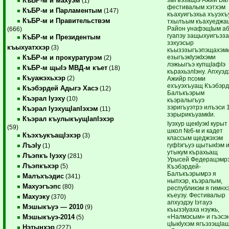
КъБР-м и махуэм
(1)
фестивалым хэтхэм
КъБР-м и Парламентым
(147)
къахуигъэхьа хъуэхъ
КъБР-м и Правительствэм
тхылъым къахуеджа
Район унафэщIым а
(666)
гуапэу защыхуигъэз
КъБР-м и Президентым
зэхуэсыр
къыхуатххэр
(3)
къызэзыгъэпэщахэм
езыгъэкIуэкIхэми
КъБР-м и прокуратурэм
(2)
лэжьыгъэ купщIафIэ
КъБР-м щыIэ МВД-м къет
(18)
кърахьэлIэну. Апхуэд
Къуажэхьхэр
(2)
Ажийр псоми
ехъуэхъуащ Къэбэрд
Къэбэрдей Адыгэ Хасэ
(12)
Балъкъэрым
Къэрал Iуэху
(10)
къэралыгъуэ
зэригъуэтрэ илъэси 
Къэрал IуэхущIапIэхэм
(11)
зэрырикъуамкIи.
Къэрал къулыкъущIапIэхэр
Iуэхур щекIуэкI курыт
(59)
школ №6-м и кадет
КъэхъукъащIэхэр
(3)
классым щеджэхэм
гуфIэгъуэ щытыкIэм 
ЛъэIу
(1)
утыкум кърахьащ
Лъэпкъ Iуэху
(281)
Урысей Федерацэмр
Лъэпкъхэр
(5)
Къэбэрдей-
Балъкъэрымрэ я
Малъхъэдис
(341)
ныпхэр, къэралым,
Махуэгъэпс
(80)
республикэм я гимнх
къеуэу. Фестивалыр
Махуэку
(370)
апхуэдэу Iэтауэ
Мэшыкъуэ — 2010
(9)
къызэIуаха нэужь,
«Налмэсым» и гъэсэ
Мэшыкъуэ-2014
(5)
цIыкIухэм ягъэзэщIа
Нэтынхэр
(227)