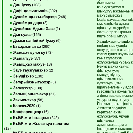
бысымхэм.
Дин Iуэху
(108)
КъахуэкIуахэм я
ДифI догъэлъапIэ
(302)
цIыхухъу нэхъыжьы
махъсымэбжьэ
Дунейм щыхъыбархэр
(248)
IэщIагъэуващ, хьэпц
Дунеймрэ дэрэ
(2)
къыхэщIыкIа адыгэ
щIакхъуэ хъурейрэ
Дунейпсо Адыгэ Хасэ
(1)
балъкъэр хъыршын
Дыгъуасэ
(165)
пщтыррэ щIыгъуу.
ДызыгъэпIейтей Iуэху
(6)
ХьэщIэхэми фIыщIэ 
ящIащ къыхуащIа
Егъэджэныгъэ
(290)
апхуэдэ пщIэ лъагэр 
Жыжьэ-гъунэгъу
(73)
сэлам гуапэ нэужьым
къызэхуэсахэм
Жылагъуэ
(37)
ехъуэхъуащ кърахьэ
Жьыщхьэ махуэ
(13)
Iуэхур махуэ хъуну,
Зауэ гъуэгуанэхэр
(2)
фIыгъуэ куэд
къахудэкIуэну,
ЗэIущIэхэр
(130)
щIыналъэм гъэ
ЗэгурыIуэныгъэхэр
(3)
еджэгъуэщIэм
щрагъэкIуэкIыну адр
Зэпеуэхэр
(138)
гъэсэныгъэ лэжьыгъ
ЗэпыщIэныгъэхэр
(31)
а фестивалыр псыпэ
угъурлы яхуэхъуну.
Зэхыхьэхэр
(58)
Псалъэ зрата ЦокIы
Кавказ-2020
(1)
Азэмэти зэIущIэм
Конференцхэр
(16)
кърихьэлIахэм
ехъуэхъури, Аруан
КъБР-м и Iэтащхьэ
(243)
щIыналъэ
КъБР-м и Жылагъуэ палатэм
администрацэм и
(12)
Iэтащхьэм и къалэнх
зыгъэзащIэ Ажий Ва