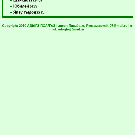
Щэнхабзэ
(240)
Юбилей
(439)
Япэу тыдодзэ
(5)
Copyright 2010 АДЫГЭ ПСАЛЪЭ | autor:
Пщыбыхь Рустам:
comik-07@mail.ru
| e-
mail:
adyghe@mail.ru