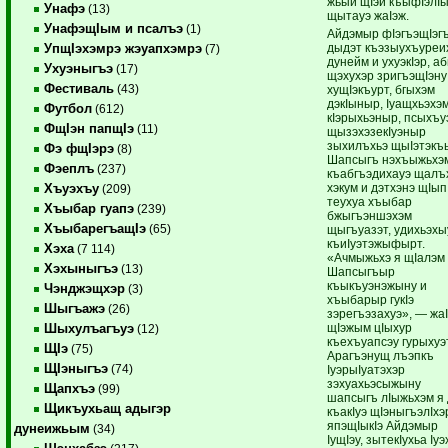
жьыи щIэи къыфIэлIы
Унафэ
(13)
щытауэ жаIэж.
УнафэщIым и псалъэ
(1)
Айдэмыр фIэгъэщIэг
дыдэт къэзыухъуреи
УпщIэхэмрэ жэуапхэмрэ
(7)
дунейм и ухуэкIэр, а
Ухуэныгъэ
(17)
щэхухэр зригъэщIэну
Фестиваль
(43)
хущIэкъурт, бгыхэм
дэкIыныр, Iуащхьэхэ
Футбол
(612)
кIэрыхьэныр, псыхъу
ФщIэн папщIэ
(11)
щызэхэзекIуэныр
зыхилъхьэ щыIэтэкъ
Фэ фщIэрэ
(8)
Шапсыгъ нэхъыжьхэ
Фэеплъ
(237)
къабгъэдихауэ щалъ
хэкум и дэтхэнэ щIып
Хъуэхъу
(209)
теухуа хъыбар
Хъыбар гуапэ
(239)
бжыгъэншэхэм
ХъыбарегъащIэ
(65)
щыгъуазэт, удихьэхы
къиIуэтэжыфырт.
Хэха
(7 114)
«Ачмыжьхэ я щIалэм
Хэхыныгъэ
(13)
Шапсыгъыр
къыкъуэнэжыну и
Чэнджэщхэр
(3)
хъыбарыр гукIэ
Шыгъажэ
(26)
зэрегъэзахуэ», — жаI
щIэжым цIыхур
Шыхулъагъуэ
(12)
къехъуапсэу гурыхуэ
ЩIэ
(75)
Арагъэнущ лъэпкъ
ЩIэныгъэ
(74)
IуэрыIуатэхэр
зэхуахьэсыжыну
Щапхъэ
(99)
шапсыгъ лIыжьхэм я
Щикъухьащ адыгэр
къакIуэ щIэныгъэлIхэ
япэщIыкIэ Айдэмыр
дунеижьым
(34)
IущIэу, зытекIухьа Iу