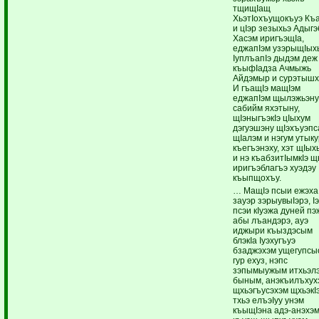
тщищIащ
ХьэтIохъущокъуэ Къ
и цIэр зезыхьэ Адыгэ
Хасэм иригъэщIа,
еджапIэм узэрыщIых
IуплъапIэ дыдэм деж
къыфIадза Ачмыжь
Айдэмыр и сурэтышх
И гъащIэ мащIэм
еджапIэм щылэжьэну
сабийм яхэтыну,
щIэныгъэкIэ цIыхум
дэгуэшэну щIэхъуэпс
щIалэм и нэгум утык
къегъэнэху, хэт щIых
и нэ къабзитIымкIэ 
иригъэблагъэ хуэдэу
къыпщохъу.
… МащIэ псыи ежэха
зауэр зэрыувыIэрэ, I
псэи кIуэжа дуней п
абы лъандэрэ, ауэ
иджыри къыздэсым
блэкIа Iуэхугъуэ
бзаджэхэм ущегупсыс
гур ехуз, нэпс
зэпымыужым итхьэл
быным, анэкъилъхух
щхьэгъусэхэм щхьэкI
тхьэ елъэIуу унэм
къыщIэна адэ-анэхэм