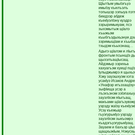
ЩIытIым увыIэгъуэ
имыIэу къилъэлъ
топышэр зэпыуа пэт
биидзэр абдеж
къекIуэлIэну куэдрэ
зэрыримыкуам, псэ
зыхэмытыж щIалэ
хъыжьэм
къыбгъэдыхьэнуи дз
зэримыщIам и хъыб
тхыдэм къыхэнащ…
Адыгэ щIалэм и лIыг
фронтым псынщIэ д
щызэлъащIысащ.
Айдэмыр зэрихьа
хахуагъэм хуищI пщI
Iулыджымрэ я щыхьэ
Хэку зауэшхуэм хэта
усакIуэ Исаков Андр
«Унафэр игъэзащIэу
зыфIища усэр а
лъэхъэнэм зэIэпахы
зауэлIхэм яIыгъащ,
макъами щIагъэувэж
уэрэду жаIэу къекIуэк
Усэу къежьар
гъуэгурыкIуэ уэрэду
зауэлIхэм зыкъомрэ
къадэгъуэгурыкIуащ.
Зауаем и бахъэр цIы
щащхьэкIым, Нэкусхь