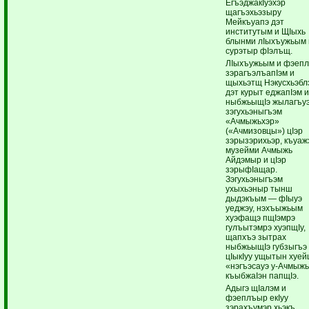
ЕгъэджакIуэхэр
щагъэхьэзыру
Мейкъуапэ дэт
институтым и ЩIыхь
блынми лIыхъужьым 
сурэтыр фIэлъщ.
ЛIыхъужьым и фэеп
зэрагъэлъапIэм и
щыхьэтщ Нэкусхьэбл
дэт курыт еджапIэм 
ныбжьыщIэ жылагъу
зэгухьэныгъэм
«Ачмыжьхэр»
(«Ачмизовцы») цIэр
зэрызэрихьэр, къуаж
музейми Ачмыжь
Айдэмыр и цIэр
зэрыфIащар.
Зэгухьэныгъэм
ухыхьэныр тынш
дыдэкъым — фIыуэ
уеджэу, нэхъыжьым
хуэфащэ пщIэмрэ
гулъытэмрэ хуэпщIу,
щапхъэ зытрах
ныбжьыщIэ губзыгъэ
цIыкIуу ущытын хуей
«нэгъэсауэ у-Ачмыж
къыбжаIэн папщIэ.
Адыгэ щIалэм и
фэеплъыр екIуу
зэрахъумэр хьэкъ