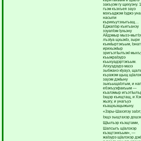
закъуэм гу щихуэну. 
гъэм къэхъея зауэ
мэхъаджэм Iэджэ уна
насыпи
кърикъутэхыгъащ…
ЕджапIэр къигъанэу
зэуапIэм Iухьэну
Айдэмыр мызэ-мытIэ
лъэIуа щхьэкIэ, зыри
къикIыртэкъым, Iэнат
ирихьэкIыр
зригъэтIылъэкI мыхъ
къыжраIэурэ
къыхуадэртэкъым.
Апхуэдэурэ мазэ
зыбжанэ кIуауэ, щал
къуажэм щыщ щIалэ
зауэм дэкIыну
зыкъыщаIэтым, и на
ебэкъуэфакъым —
къалэмыр игъэтIылъ
Iэщэр къищтащ, и Хэк
жьэгу, и унагъуэ
къащхьэщыжыну.
«Зэры-Шахэпэу заIэт
Iэщэ зыщтахэр дошэс
ЩIылъэр къэщтами,
Шапсыгъ щIалэхэр
къэщтэнкъым», —
жаIэурэ щIалэхэр дэк