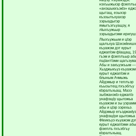
нэхъыжьхэр фэеплъ
«анэшыкхъэкIэ» едж
щытащ, езыхэр
къэзылъхуахэр
зэрыадыгэр
ямыгъэгъуащэу, я
лIыхъужьыр
зэрыадыгэми иригушх
ЛIыхъужьым и цIэр
щалъхуа ШэхэкIеишх
къуажэм дэт курыт
еджапIэм фIащащ, 1
гъэм и фэеплъыр аб
пщIантIэми щагъэув
Абы и закъуэкъым —
Хьэджыкъуэ къуажэм
курыт еджапIэм и
блыным Ачмыжь
Айдэмыр и теплъэр
къызытещ пхъэбгъу
кIэралъхьащ. Мазэ
зыбжанэкIэ еджапIэ
унафэщIу щылэжьа
къуажэм и зы уэрам
абы и цIэр зэрехьэ.
Айдэмыр егъэджакIу
унафэщIуи щылэжьа
ФIеикъуэ къуажэм дэ
курыт еджапIэми абы
фэеплъ пхъэбгъу
кIэралъхьащ.