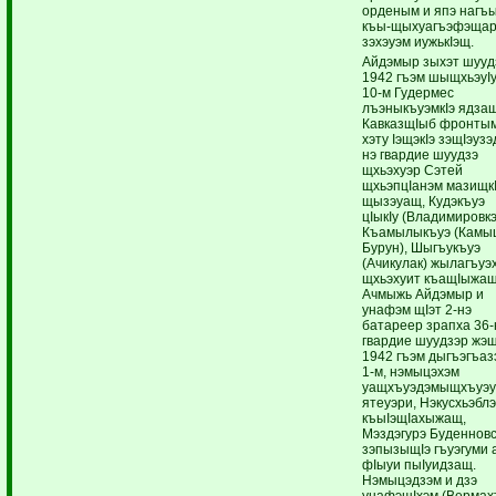
орденым и япэ нагъ
къы-щыхуагъэфэщар
зэхэуэм иужькIэщ.
Айдэмыр зыхэт шууд
1942 гъэм шыщхьэуI
10-м Гудермес
лъэныкъуэмкIэ ядзащ
КавказщIыб фронты
хэту IэщэкIэ зэщIэузэ
нэ гвардие шуудзэ
щхьэхуэр Сэтей
щхьэпцIанэм мазищк
щызэуащ, Кудэкъуэ
цIыкIу (Владимировкэ
Къамылыкъуэ (Камы
Бурун), Шыгъукъуэ
(Ачикулак) жылагъуэ
щхьэхуит къащIыжащ
Ачмыжь Айдэмыр и
унафэм щIэт 2-нэ
батареер зрапха 36-
гвардие шуудзэр жэ
1942 гъэм дыгъэгъаз
1-м, нэмыцэхэм
уащхъуэдэмыщхъуэ
ятеуэри, Нэкусхьэбл
къыIэщIахыжащ,
Мэздэгурэ Буденнов
зэпызыщIэ гъуэгуми 
фIыуи пыIуидзащ.
Нэмыцэдзэм и дзэ
унафэщIхэм (Вермах