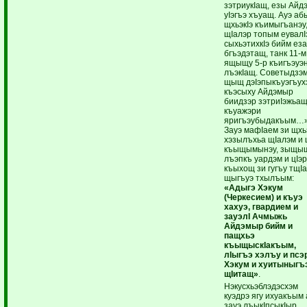
зэтриукIащ, езы Айд
уIэгъэ хъуащ. Ауэ аб
щхьэкIэ къимыгъанэу
щIалэр топым еувалI
сыхьэтихкIэ бийм ез
бгъэдэтащ, танк 11-м
ящыщу 5-р къигъэуэ
лъэкIащ. Советыдзэ
щыщ дэIэпыкъуэгъух
къэсыху Айдэмыр
биидзэр зэтриIэжьащ
къуажэри
яригъэубыдакъым…»
Зауэ мафIаем зи щхь
хэзылъхьа щIалэм и 
къыщымынэу, зыщы
лъэпкъ уардэм и цIэ
къыхощ зи гугъу тщI
щыгъуэ тхылъым:
«Адыгэ Хэкум
(Черкесием) и къуэ
хахуэ, гвардием и
зауэлI Ачмыжь
Айдэмыр бийм и
пащхьэ
къыщыскIакъым,
лIыгъэ хэлъу и псэ
Хэкум и хуитыныгъ
щIитащ»
.
Нэкусхьэблэдэсхэм
куэдрэ ягу ихуакъым 
зауэ лъыкIпсыкIыр.