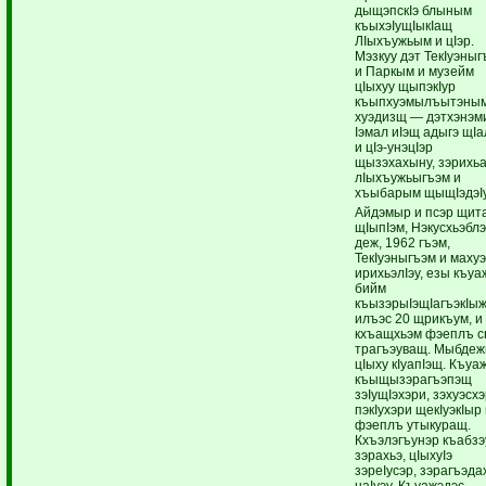
дыщэпскIэ блыным
къыхэIущIыкIащ
ЛIыхъужьым и цIэр.
Мэзкуу дэт ТекIуэны
и Паркым и музейм
цIыхуу щыпэкIур
къыпхуэмылъытэны
хуэдизщ — дэтхэнэм
Iэмал иIэщ адыгэ щI
и цIэ-унэцIэр
щызэхахыну, зэрихь
лIыхъужьыгъэм и
хъыбарым щыщIэдэIу
Айдэмыр и псэр щит
щIыпIэм, Нэкусхьэбл
деж, 1962 гъэм,
ТекIуэныгъэм и маху
ирихьэлIэу, езы къу
бийм
къызэрыIэщIагъэкIы
илъэс 20 щрикъум, и
кхъащхьэм фэеплъ 
трагъэуващ. Мыбде
цIыху кIуапIэщ. Къуа
къыщызэрагъэпэщ
зэIущIэхэри, зэхуэсхэ
пэкIухэри щекIуэкIыр
фэеплъ утыкуращ.
Кхъэлэгъунэр къабзэ
зэрахьэ, цIыхуIэ
зэреIусэр, зэрагъэда
наIуэу. Къуажэдэс