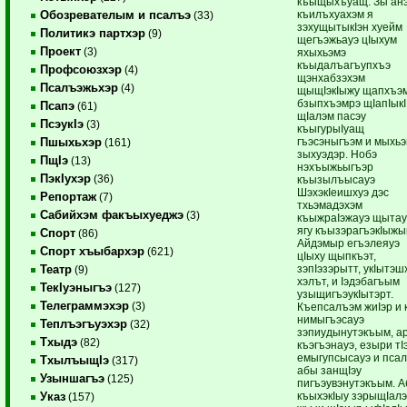
къыщыхъуащ. Зы ан
къилъхуахэм я
Обозревателым и псалъэ
(33)
зэхущытыкIэн хуейм
Политикэ партхэр
(9)
щегъэжьауэ цIыхум
Проект
(3)
яхыхьэмэ
къыдалъагъупхъэ
Профсоюзхэр
(4)
щэнхабзэхэм
Псалъэжьхэр
(4)
щыщIэкIыжу щапхъэ
бзыпхъэмрэ щIапIыкI
Псапэ
(61)
щIалэм пасэу
ПсэукIэ
(3)
къыгурыIуащ
гъэсэныгъэм и мыхь
Пшыхьхэр
(161)
зыхуэдэр. Нобэ
ПщIэ
(13)
нэхъыжьыгъэр
ПэкIухэр
(36)
къызылъысауэ
ШэхэкIеишхуэ дэс
Репортаж
(7)
тхьэмадэхэм
Сабийхэм факъыхуеджэ
(3)
къыжраIэжауэ щытау
ягу къызэрагъэкIыжы
Спорт
(86)
Айдэмыр егъэлеяуэ
Спорт хъыбархэр
(621)
цIыху щыпкъэт,
зэпIэзэрытт, укIытэш
Театр
(9)
хэлът, и Iэдэбагъым
ТекIуэныгъэ
(127)
узыщигъэукIытэрт.
Телеграммэхэр
(3)
Къепсалъэм жиIэр и 
нимыгъэсауэ
Теплъэгъуэхэр
(32)
зэпиудынутэкъым, а
Тхыдэ
(82)
къэгъэнауэ, езыри тIэ
емыгупсысауэ и пса
ТхылъыщIэ
(317)
абы занщIэу
Узыншагъэ
(125)
пигъэувэнутэкъым. 
къыхэкIыу зэрыщIал
Указ
(157)