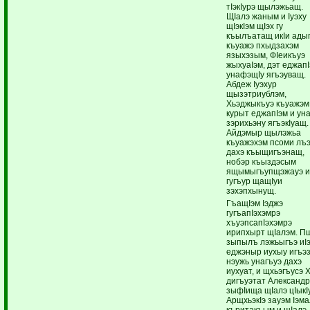
тIэкIурэ щылэжьащ.
ЩIалэ жаным и Iуэху
щIэкIэм щIэх гу
къылъатащ икIи ады
къуажэ пхыдзахэм
языхэзым, ФIеикъуэ
жыхуаIэм, дэт еджапI
унафэщIу ягъэуващ.
Абдеж Iуэхур
щызэтриублэм,
Хьэджыкъуэ къуажэм
курыт еджапIэм и ун
зэрихьэну ягъэкIуащ.
Айдэмыр щылэжьа
къуажэхэм псоми лъ
дахэ къыщигъэнащ,
нобэр къыздэсым
ящымыгъупщэжауэ 
гугъур щащIуи
зэхэпхынущ.
ГъащIэм Iэджэ
гугъапIэхэмрэ
хъуэпсапIэхэмрэ
ирипхырт щIалэм. П
зыпылъ лэжьыгъэ иIэ
еджэныр иухыу игъэ
нэужь унагъуэ дахэ
иухуат, и щхьэгъусэ 
дигъуэтат Александ
зыфIища щIалэ цIыкI
АрщхьэкIэ зауэм Iэм
къритакъым и щIалэ