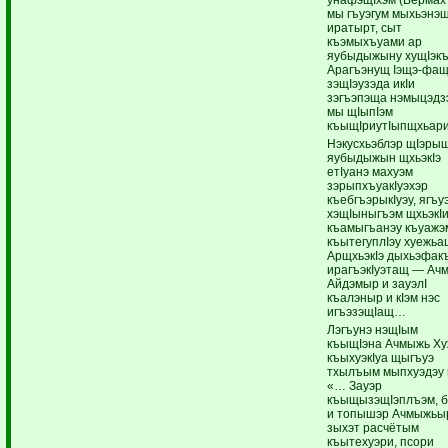
мы гъуэгум мыхьэнэ
иратырт, сыт
къэмыхъуами ар
яубыдыжыну хущIэкъ
Арагъэнущ Iэщэ-фащ
зэщIэузэда икIи
зэгъэпэща нэмыцэдз
мы щIыпIэм
къыщIриутIыпщхьари
Нэкусхьэблэр щIэрыщ
яубыдыжын щхьэкIэ
етIуанэ махуэм
зэрыпхъуакIуэхэр
къебгъэрыкIуэу, ягъу
хэщIыныгъэм щхьэкI
къамыгъанэу къуажэ
къытегуплIэу хуежьа
АрщхьэкIэ дыхьэфак
ирагъэкIуэтащ — Ач
Айдэмыр и зауэлI
къалэныр и кIэм нэс
игъэзэщIащ…
Лэгъунэ нэщIым
къыщIэна Ачмыжь Ху
къыхуэкIуа щыгъуэ
тхылъым мыпхуэдэу 
«… Зауэр
къыщызэщIэплъэм, 
и топышэр Ачмыжьы
зыхэт расчётым
къытехуэри, псори