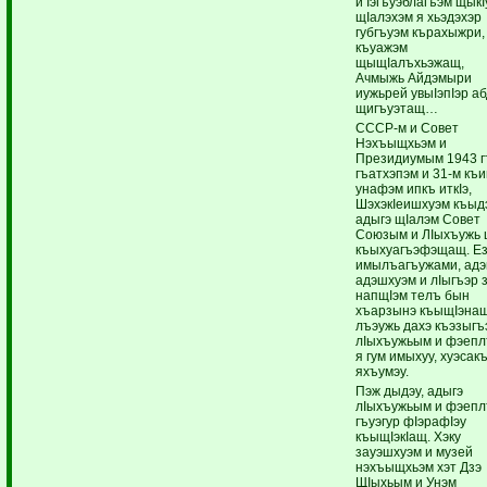
и Iэгъуэблагъэм щык
щIалэхэм я хьэдэхэр
губгъуэм кърахыжри,
къуажэм
щыщIалъхьэжащ,
Ачмыжь Айдэмыри
иужьрей увыIэпIэр а
щигъуэтащ…
СССР-м и Совет
Нэхъыщхьэм и
Президиумым 1943 
гъатхэпэм и 31-м къ
унафэм ипкъ иткIэ,
ШэхэкIеишхуэм къыд
адыгэ щIалэм Совет
Союзым и ЛIыхъужь 
къыхуагъэфэщащ. Е
имылъагъужами, адэ
адэшхуэм и лIыгъэр 
напщIэм телъ бын
хъарзынэ къыщIэнащ
лъэужь дахэ къэзыгъ
лIыхъужьым и фэеп
я гум имыхуу, хуэсак
яхъумэу.
Пэж дыдэу, адыгэ
лIыхъужьым и фэеп
гъуэгур фIэрафIэу
къыщIэкIащ. Хэку
зауэшхуэм и музей
нэхъыщхьэм хэт Дзэ
ЩIыхьым и Унэм