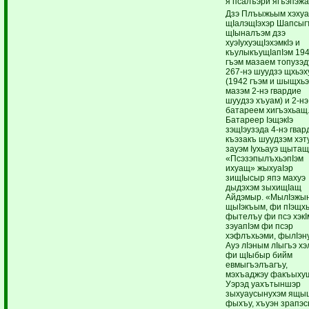
я псалъэри ягъэпэж
Дзэ Плъыжьым хэху
щIалэщIэхэр Шапсыг
щIыналъэм дзэ
хуэIухуэщIэхэмкIэ и
къулыкъущIапIэм 19
гъэм мазаем топузэд
267-нэ шуудзэ щхьэх
(1942 гъэм и шыщхьэ
мазэм 2-нэ гвардие
шуудзэ хъуам) и 2-нэ
батареем хигъэхьащ
Батареер IэщэкIэ
зэщIэузэда 4-нэ гвар
къэзакъ шуудзэм хэт
зауэм Iухьауэ щытащ
«ПсэзэпылъхьэпIэм
ихуащ» жыхуаIэр
зищIысыр япэ махуэ
дыдэхэм зыхищIащ
Айдэмыр. «МылIэжы
щыIэкъым, фи пIэщх
фытелъу фи псэ хэкI
зэуапIэм фи псэр
хэфлъхьэми, фылIэн
Ауэ лIэным лIыгъэ х
фи щIыбыр бийм
евмыгъэлъагъу,
мэхъаджэу факъыхущI
Уэрэд уахътыншэр
зыхуаусынухэм ящы
фыхъу, хъуэн зрапэ