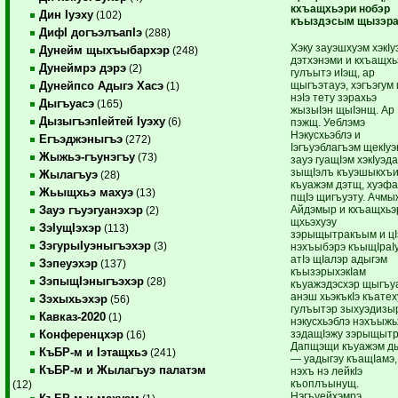
кхъащхьэри нобэр
Дин Iуэху
(102)
къыздэсым щызэра
ДифI догъэлъапIэ
(288)
Хэку зауэшхуэм хэкIу
Дунейм щыхъыбархэр
(248)
дэтхэнэми и кхъащх
Дунеймрэ дэрэ
(2)
гулъытэ иIэщ, ар
щыгъэтауэ, хэгъэгум 
Дунейпсо Адыгэ Хасэ
(1)
нэIэ тету зэрахьэ
Дыгъуасэ
(165)
жызыIэн щыIэнщ. Ар
ДызыгъэпIейтей Iуэху
(6)
пэжщ. Уеблэмэ
Нэкусхьэблэ и
Егъэджэныгъэ
(272)
Iэгъуэблагъэм щекIуэ
Жыжьэ-гъунэгъу
(73)
зауэ гуащIэм хэкIуэд
зыщIэлъ къуэшыкхъ
Жылагъуэ
(28)
къуажэм дэтщ, хуэф
Жьыщхьэ махуэ
(13)
пщIэ щигъуэту. Ачмы
Айдэмыр и кхъащхьэ
Зауэ гъуэгуанэхэр
(2)
щхьэхуэу
ЗэIущIэхэр
(113)
зэрыщытракъым и цI
ЗэгурыIуэныгъэхэр
(3)
нэхъыбэрэ къыщIраIу
атIэ щIалэр адыгэм
Зэпеуэхэр
(137)
къызэрыхэкIам
ЗэпыщIэныгъэхэр
(28)
къуажэдэсхэр щыгъуа
анэш хьэкъкIэ къатех
Зэхыхьэхэр
(56)
гулъытэр зыхуэдизы
Кавказ-2020
(1)
нэкусхьэблэ нэхъыж
зэдащIэжу зэрыщыт
Конференцхэр
(16)
Дапщэщи къуажэм д
КъБР-м и Iэтащхьэ
(241)
— уадыгэу къащIамэ,
КъБР-м и Жылагъуэ палатэм
нэхъ нэ лейкIэ
къоплъынущ.
(12)
Нэгъуейхэмрэ