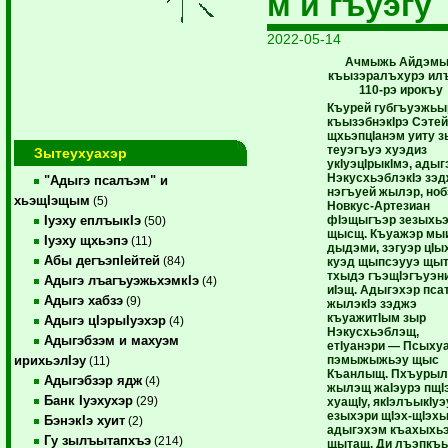
м и гъуэгу
2022-05-14
Ачмыжь Айдэм
къызэралъхурэ ил
110-рэ ирокъу
Къурей губгъуэжьы
къызэбнэкIрэ Сэте
щхьэпцIанэм уиту з
теуэгъуэ хуэдиз
Зытеухуахэр
укIуэцIрыкIмэ, адыг
НэкусхьэблэкIэ зэ
"Адыгэ псалъэм" и
нэгъуей жылэр, ноб
хьэщIэщым
(5)
Новкус-Артезиан
фIэщыгъэр зезыхьэ
Iуэху еплъыкIэ
(50)
щысщ. Къуажэр мы
Iуэху щхьэпэ
(11)
дыдэми, зэгуэр цIы
Абы дегъэпIейтей
(84)
куэд щыпсэууэ щы
тхыдэ гъэщIэгъуэн
Адыгэ лъагъуэжьхэмкIэ
(4)
иIэщ. Адыгэхэр пса
Адыгэ хабзэ
(9)
жылэкIэ зэджэ
къуажитIым зыр
Адыгэ цIэрыIуэхэр
(4)
Нэкусхьэблэщ,
Адыгэбзэм и махуэм
етIуанэри — Псыху
пэмыжыжьэу щыс
ирихьэлIэу
(11)
Къанлыщ. Пхъуры
Адыгэбзэр ядж
(4)
жылэщ жаIэурэ пщI
Банк Iуэхухэр
(29)
хуащIу, якIэлъыкIуэ
езыхэри щIэх-щIэх
БэнэкIэ хуит
(2)
адыгэхэм къахыхь
Гу зылъытапхъэ
(214)
щытащ. Ди лъэпкъ