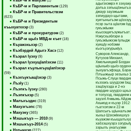
КъБР-м и махуэм
(1)
адыгэхэмрэ я зэхуак
КъБР-м и Парламентым
(129)
дэлъа зэпыщIэныгъэ
джаур зауэжьым
КъБР-м и Правительствэм
зэпиудауэ щытами,
(623)
хуитыныгъэм щIэзэуу
КъБР-м и Президентым
псэр зыта щIалэм Iэ
къыхуатххэр
(3)
гукъэкIыжи
къызэщигъэужыгъа
КъБР-м и прокуратурэм
(2)
Нэкусхьэблэри а
КъБР-м щыIэ МВД-м къет
(18)
гукъэкIыжхэм Iулыдж
хуищIу нобэми
Къуажэхьхэр
(2)
къогъуэгурыкIуэ.
Къэбэрдей Адыгэ Хасэ
(12)
Суворов Александр,
Къэрал Iуэху
(9)
Кутузов Михаил,
Хмельницкий Богдан
Къэрал IуэхущIапIэхэм
(11)
щIыхькIэ щыIэ орден
Къэрал къулыкъущIапIэхэр
зыхуагъэфэща, Бэра
(59)
Плъыжьыр зезыхьэ 1
КъэхъукъащIэхэр
(3)
Псыжь-Слуцк гварди
къэзакъ шуудзэм Iэщ
ЛъэIу
(1)
зэщIэузэда и 2-нэ
Лъэпкъ Iуэху
(280)
гвардие шуудзэ щхьэ
и топузэд, гвардием 
Лъэпкъхэр
(5)
зауэлI Ачмыжь Айдэ
Малъхъэдис
(319)
Ахьмэд и къуэр 1912
Махуэгъэпс
(78)
гъатхэпэм и 22-м
Шапсыгъ щIыналъэм
Махуэку
(365)
хыхьэ ШэхэкIеишхуэ
Мэшыкъуэ — 2010
(9)
къуажэм къыщалъху
хабзэшхуэрэ зэгурыI
Мэшыкъуэ-2014
(5)
зэрылъ унагъуэми
Нэтынхэр
(227)