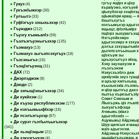
гугъу ящIрэ и цIэр
Гуауэ
(4)
къраIуэмэ, нэгъуей
ГукъэкIыжхэр
(30)
цIыхубзхэр зэщIота
щIыжаIэри аращ — 
Гулъытэ
(33)
бзылъхугъэ
ГуфIэгъуэ зэхыхьэхэр
(42)
нэхъыжьхэр адыгэ
Гъуазджэ
(212)
ящыщт, фIэлIыкIрэ
пщIэрэ зыхурагъэщI
Гъуэгу къежьапIэ
(59)
Нэгъуейхэмрэ
Гъэлъэгъуэныгъэхэр
(135)
адыгэхэмрэ я зэхуа
дэлъа зэхущытыкI
Гъэмахуэ
(13)
дытепсэлъыхьын х
Гъэмахуэ зыгъэпсэхугъуэ
(18)
щIэхъум зы
щхьэусыгъуэ иIэщ.
Гъэсэныгъэ
(16)
Хэку зауэшхуэм и
ГъэщIэгъуэнщ
(31)
лъэхъэнэм
ДАХ
(72)
Нэкусхьэблэ деж
щекIуэкIа зауэ гуащ
Джэрпэджэж
(9)
и щхьэр хилъхьащ
Дзюдо
(2)
къызыхэкIа лъэпк
и цIэр щытхъу дахэ
Ди зэпыщIэныгъэхэр
(34)
пылъу кърезыгъэIу
Ди куейхэм
(1)
Совет Союзым и
ЛIыхъужь цIэ лъапI
Ди къуэш республикэхэм
(177)
зыхуагъэфэща
Ди нэхъыжьыфIхэр
(16)
Ачмыжь (кIахэ
Ди псэлъэгъухэр
(87)
адыгэбзэкIэ —
Ацумыжь) Айдэмыр
Ди сурэт гъэтIылъыгъэхэр
Шур щепсых и мащ
(341)
жаIэ адыгэхэм.
Ди хьэщIэщым
(21)
Айдэмыр Нэкусхьэ
щыщIалъхьэжащ, и
Ди хэкуэгъухэр
(4)