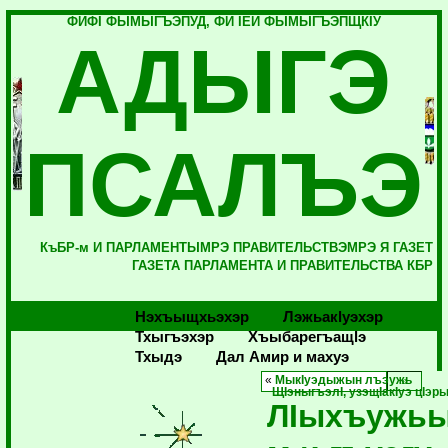
ФИФI ФЫМЫГЪЭПУД, ФИ IЕЙ ФЫМЫГЪЭПЩКIУ
АДЫГЭ
ПСАЛЪЭ
КъБР-м И ПАРЛАМЕНТЫМРЭ ПРАВИТЕЛЬСТВЭМРЭ Я ГАЗЕТ
ГАЗЕТА ПАРЛАМЕНТА И ПРАВИТЕЛЬСТВА КБР
Нэхъыщхьэхэр
Лэжьакlуэхэр
Тхыгъэхэр
Хъыбарегъащlэ
Тхыдэ
Дал Амир и махуэ
«
МыкIуэдыжын лъэужь
ЩIэныгъэлI, узэщIакIуэ цIэры
ЛIыхъужь