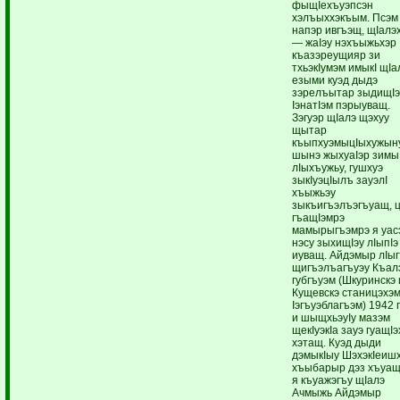
фыщIехъуэпсэн
хэлъыххэкъым. Псэм
напэр ивгъэщ, щIалэ
— жаIэу нэхъыжьхэр
къазэреущияр зи
тхьэкIумэм имыкI щIа
езыми куэд дыдэ
зэрелъытар зыдищI
IэнатIэм пэрыуващ.
Зэгуэр щIалэ щэхуу
щытар
къыпхуэмыцIыхужыну
шынэ жыхуаIэр зимы
лIыхъужьу, гушхуэ
зыкIуэцIылъ зауэлI
хъыжьэу
зыкъигъэлъэгъуащ, ц
гъащIэмрэ
мамырыгъэмрэ я уас
нэсу зыхищIэу лIыпIэ
иуващ. Айдэмыр лIы
щигъэлъагъуэу Къал
губгъуэм (Шкуринскэ 
Кущевскэ станицэхэм
Iэгъуэблагъэм) 1942 
и шыщхьэуIу мазэм
щекIуэкIа зауэ гуащI
хэтащ. Куэд дыди
дэмыкIыу ШэхэкIеиш
хъыбарыр дэз хъуа
я къуажэгъу щIалэ
Ачмыжь Айдэмыр