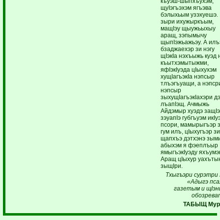
къуэш-шыпхъухэм,
щуIэгъэхэм ягъэва
бэлыхьым узэхуешэ.
зыри ихужыркъым,
мащIэу щыужьыхыу
аращ, зэпымычу
щыпIэжьажьэу. А илъ
бзаджаехэр зи нэгу
щIэкIа нэхъыжь куэд 
къытхэмытыжми,
яфIэкIуэда цIыхухэм
хущIагъэкIа нэпсыр
тлъэгъуащи, а нэпср
нэпсыр
зыхущIагъэкIахэри дэ
лъапIэщ. Ачмыжь
Айдэмыр хуэдэ защI
зэуапIэ губгъуэм икIу
псори, мамырыгъэр 
гум илъ, цIыхугъэр з
щапхъэ дэтхэнэ зым
абыхэм я фэеплъыр
ямыгъэкIуэду яхъумэ
Аращ цIыхур уахът
зыщIри.
Тхыгъэри сурэтри 
«Адыгэ пса
газетым и щIэн
обозрева
ТАБЫЩ Мур