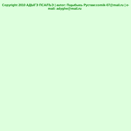
Copyright 2010 АДЫГЭ ПСАЛЪЭ | autor:
Пщыбыхь Рустам:
comik-07@mail.ru
| e-
mail:
adyghe@mail.ru