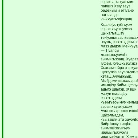
зэрихьа хахуагъэм
папщIэ Хэку зауэ
орденым и етIуанэ
нагъыщэр
къыхуагъэфэщащ.
КъалэIус губгъуэм
зэрыпхъуакIуэхэр
щыхагъащIэу
текIуэныгъэр къыща
нэужь, советыдзэм а
мазэ дыдэм Мейкъуа
— ТIуапсы
лъэныкъуэмкIэ
зыкъигъэзащ. Хуарз
Iуфэм, Куэшхьэблэрэ
ХьэкIэмзейрэ я зэхуа
щекIуэкIа зауэ хьэлъ
хэтащ Ачмыжьыр.
Мыбдежи щысхьыра
имыщIэу бийм щезэ
адыгэ щIалэр. Жэщи
махуи ямыщIэу
советыдзэм
къебгъэрыкIуэ нэмыц
зэрыпхъуакIуэхэм
Ачмыжьыр Iэщэ ихакI
щахэлъадэм,
къызэщIиIэта зауэлI
бийр Iэнкун ящIат,
зыкъэщIэжыгъуэ
ирамыгъахуэуи
ирагъэкIуэтат. Хэку з