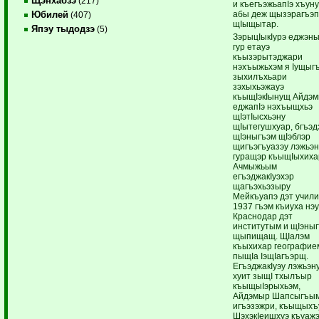
Щэнхабзэ
(217)
и къегъэжьапIэ хъун
абы деж щызэрагъэ
Юбилей
(407)
щIыщытар.
Япэу тыдодзэ
(5)
ЗэрыцIыкIурэ еджэн
гур етауэ
къызэрытэджари
нэхъыжьхэм я Iущыг
зыхилъхьари
зэхыхьэжауэ
къыщIэкIынущ Айдэ
еджапIэ нэхъыщхьэ
щIэтIысхьэну
щIытегушхуар, бгъэ
щIэныгъэм щIэблэр
щигъэгъуазэу лэжьэ
гуращэр къыщIыхиха
Ачмыжьым
егъэджакIуэхэр
щагъэхьэзыру
Мейкъуапэ дэт учил
1937 гъэм къиуха нэу
Краснодар дэт
институтым и щIэны
щыпищащ. ЩIалэм
къыхихар географие
пыщIа IэщIагъэрщ.
ЕгъэджакIуэу лэжьэн
хуит зыщI тхылъыр
къыщыIэрыхьэм,
Айдэмыр Шапсыгъы
игъэзэжри, къыщыхъ
ШэхэкIеишхуэ къуаж