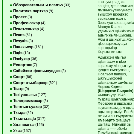
зыхъумэр адыгэ
Обозревателым и псалъэ
(33)
защIэт, дзэ-политикэ
лъэныкъуэкIэ унафэ
Политикэ партхэр
(9)
зыщIхэм шэрджэс
Проект
(3)
уэркъхэри яхэтт.
ЗэрыхуагъэфащэмкIэ
Профсоюзхэр
(4)
Мангуп Къалэ
Псалъэжьхэр
(4)
удэмыхьэ щIыкIэ жэн
Псапэ
(61)
адыгэ жылэ щысащ.
Абы и щыхьэтщ, Жэн
ПсэукIэ
(3)
цIэр зэрихьэу ауз
Пшыхьхэр
(161)
зэрыщыIар
Кърымыжьым.
ПщIэ
(13)
Адыгэхэм яIыгъа
ПэкIухэр
(36)
щIыпIэхэм я цIэр
Репортаж
(7)
зэрахьэу лIэщIыгъуэ
куэдкIэ къекIуэкIащ.
Сабийхэм факъыхуеджэ
(3)
Псалъэм папщIэ,
Спорт
(86)
Бахъшысэрей
щIыналъэм хиубыдэ
Спорт хъыбархэр
(621)
Черкес Кермен
Театр
(9)
(Шэрджэс БыдапIэ)
ТекIуэныгъэ
(127)
жылагъуэр 1945
гъэращ щыкIуэдыжар
Телеграммэхэр
(3)
Феодоро и ищхъэрэ
Теплъэгъуэхэр
(32)
гъунапкъэм деж щыс
адыгэхэр зыIус Бэлб
Тхыдэ
(82)
псым и зы къудамэм
ТхылъыщIэ
(317)
Къэбартэ
фIащауэ
щытащ. Иджыри зы
Узыншагъэ
(125)
щIыпIэ — нобэкIэ
Указ
(157)
ГолубинкэкIэ зэджэр