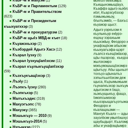
КъБР-м и махуэм
(1)
монгол бейхэмрэ.
КъищынэмыщIауэ,
КъБР-м и Парламентым
(129)
Къаффэ адыгэ хьэбл
КъБР-м и Правительствэм
иIэт, Къарэсубэзэр
(623)
пэмыжыжьэу,
бгылъэмкIэ, — Бахъс
КъБР-м и Президентым
къуажэр щыст.
къыхуатххэр
(3)
Адыгэ уэркъхэм я
КъБР-м и прокуратурэм
(2)
къулыкъур екIурэ-
ещхьу зэрахьым
КъБР-м щыIэ МВД-м къет
(18)
къыхэкIыу, Феодоро 
Къуажэхьхэр
(2)
унафэщIхэм абыхэм
Къэбэрдей Адыгэ Хасэ
(12)
къыхуагъэфа-щэрт
лъапсэ къещIэкIахэр,
Къэрал Iуэху
(9)
щIы пшэрхэр, къедз
Къэрал IуэхущIапIэхэм
(11)
жылэхэмрэ
мэкъумэшыщIэхэмрэ
Къэрал къулыкъущIапIэхэр
щIыгъуу. Абы щыхьэ
(59)
тохъуэ щIыналъэ
КъэхъукъащIэхэр
(3)
зэпылъыпIэхэм деж
ЛъэIу
(1)
щыса, Кърымыжьым 
гъунапкъэхэр зыхъу
Лъэпкъ Iуэху
(280)
адыгэхэм я Iэщэ,
Лъэпкъхэр
(5)
хьэкъущыкъу, фащэ,
Iэмэпсымэхэр
Малъхъэдис
(319)
къызэрыщагъуэтыжа
Махуэгъэпс
(78)
Феодоро и
къалащхьэми —
Махуэку
(365)
Мангуп Къалэ — ады
Мэшыкъуэ — 2010
(9)
зауэлIхэм увыпIэшху
Мэшыкъуэ-2014
(5)
щаубыдырт. Къалэм
абы и унафэщIымрэ
Нэтынхэр
(227)