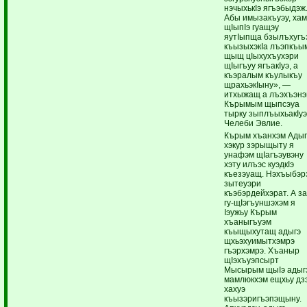
нэчыхькIэ ягъэбыдэж
Абы имызакъуэу, хам
щIыпIэ гуащэу
яутIыпща бзылъхугъ
къызыхэкIа лъэпкъы
щыщ цIыхухъухэри
щIыгъуу ягъакIуэ, а
къэралым къулыкъу
щрахьэкIыну», —
итхыжащ а лъэхъэн
Кърымым щыпсэуа
тырку зыплъыхьакIу
Челеби Эвлие.
Кърым хъанхэм Адыг
хэкур зэрыщыту я
унафэм щIагъэувэну
хэту илъэс куэдкIэ
къезэуащ. Нэхъыбэр
зытеуэри
къэбэрдейхэрат. А з
гу-щIэгъуншэхэм я
Iэужьу Кърым
хъаныгъуэм
къыщыхутащ адыгэ
щхьэхуимытхэмрэ
гъэрхэмрэ. Хъаныр
щIэхъуэпсырт
Мысырым щыIэ адыг
мамлюкхэм ещхьу дз
хахуэ
къызэригъэпэщыну.