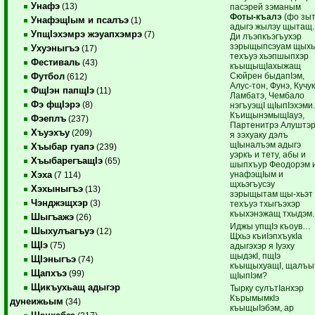
Унафэ
(13)
пасэрей зэманым
Фоты-къалэ
(фо зыт
УнафэщIым и псалъэ
(1)
адыгэ жылэу щытащ.
УпщIэхэмрэ жэуапхэмрэ
(7)
Ди лъэпкъэгъухэр
зэрыщыпсэуам щыхь
Ухуэныгъэ
(17)
техъуэ хьэпшыпхэр
Фестиваль
(43)
къыщыщIахыжащ
Сюйрен быдапIэм,
Футбол
(612)
Алус-тон, Фунэ, Кучук
ФщIэн папщIэ
(11)
Ламбатэ, Чембало
Фэ фщIэрэ
(8)
нэгъуэщI щIыпIэхэми
КъищынэмыщIауэ,
Фэеплъ
(237)
Партенитрэ Алуштэ
Хъуэхъу
(209)
я зэхуаку дэлъ
щIыналъэм адыгэ
Хъыбар гуапэ
(239)
уэркъ и тету, абы и
ХъыбарегъащIэ
(65)
шыпхъур Феодорэм 
унафэщIым и
Хэха
(7 114)
щхьэгъусэу
Хэхыныгъэ
(13)
зэрыщытам щы-хьэт
Чэнджэщхэр
(3)
техъуэ тхыгъэхэр
къыхэнэжащ тхыдэм.
Шыгъажэ
(26)
Иджы упщIэ къоув…
Шыхулъагъуэ
(12)
Щхьэ къиIэпхъукIа
ЩIэ
(75)
адыгэхэр я Iуэху
щыдэкI, пщIэ
ЩIэныгъэ
(74)
къыщыхуащI, щалъы
Щапхъэ
(99)
щIыпIэм?
Щикъухьащ адыгэр
Тырку сулътIанхэр
КърымымкIэ
дунеижьым
(34)
къыщыIэбэм, ар