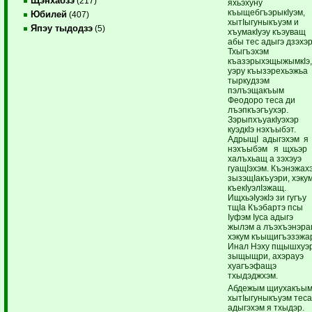
Щэнхабзэ
(217)
яхьэхуну
къыщебгъэрыкIуэм,
Юбилей
(407)
хытIыгуныкъуэм и
Япэу тыдодзэ
(5)
хъумакIуэу къэуващ
абы тес адыгэ дзэхэр
Тхыгъэхэм
къазэрыхэщыжымкIэ
уэру къызэрехьэжьа
тыркудзэм
пэлъэщакъым
Феодоро теса ди
лъэпкъэгъухэр.
ЗэрыпхъуакIуэхэр
куэдкIэ нэхъыбэт.
АдрыщI адыгэхэм я
нэхъыбэм я щхьэр
халъхьащ а зэхэуэ
гуащIэхэм. Къэнэжах
зызэщIакъуэри, хэку
къекIуэлIэжащ.
ИщхьэIуэкIэ зи гугъу
тщIа Къэбартэ псы
Iуфэм Iуса адыгэ
жылэм а лъэхъэнэр
хэкум къыщигъэзэжа
Инал Нэху пщышхуэ
зыщыщри, ахэрауэ
хуагъэфащэ
тхыдэджхэм.
Абдежым щиухакъы
хытIыгуныкъуэм тес
адыгэхэм я тхыдэр.