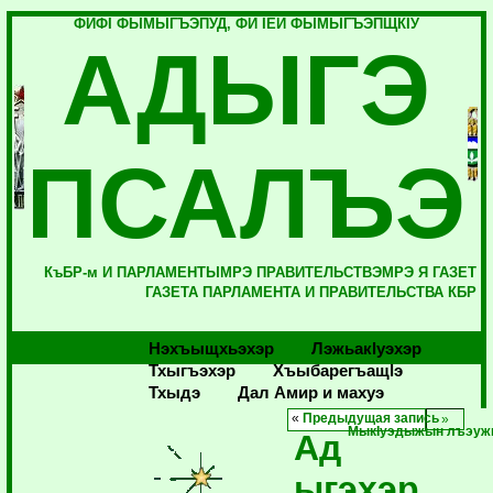
ФИФI ФЫМЫГЪЭПУД, ФИ IЕЙ ФЫМЫГЪЭПЩКIУ
АДЫГЭ
ПСАЛЪЭ
КъБР-м И ПАРЛАМЕНТЫМРЭ ПРАВИТЕЛЬСТВЭМРЭ Я ГАЗЕТ
ГАЗЕТА ПАРЛАМЕНТА И ПРАВИТЕЛЬСТВА КБР
Нэхъыщхьэхэр
Лэжьакlуэхэр
Тхыгъэхэр
Хъыбарегъащlэ
Тхыдэ
Дал Амир и махуэ
«
Предыдущая запись
МыкIуэдыжын лъэуж
Ад
ыгэхэр