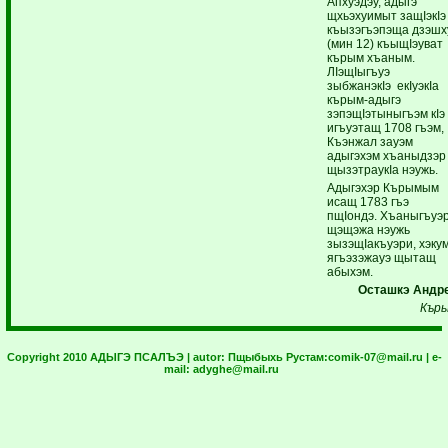
Апхуэдэу, адыгэ
щхьэхуимыт защIэкIэ
къызэгъэпэща дзэшх
(мин 12) къыщIэуват
кърым хъаным.
ЛIэщIыгъуэ
зыбжанэкIэ екIуэкIа
кърым-адыгэ
зэпэщIэтыныгъэм кIэ
игъуэтащ 1708 гъэм,
Къэнжал зауэм
адыгэхэм хъаныдзэр
щызэтраукIа нэужь.
Адыгэхэр Кърымым
исащ 1783 гъэ
пщIондэ. Хъаныгъуэ
щэщэжа нэужь
зызэщIакъуэри, хэку
ягъэзэжауэ щытащ
абыхэм.
Осташкэ Андре
Кър
Copyright 2010 АДЫГЭ ПСАЛЪЭ | autor:
Пщыбыхь Рустам:
comik-07@mail.ru
| e-
mail:
adyghe@mail.ru