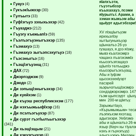
яIапхъэти,
Гуауэ
(4)
гъуэтыбзэр
ГукъэкIыжхэр
(30)
къыхахауэ, псоми
яIурылът. Арами, а
Гулъытэ
(33)
зэман жыжьэм абы
ГуфIэгъуэ зэхыхьэхэр
(42)
щыIурт адыгэбзэри
Гъуазджэ
(212)
ХV лIэщIыгъуэм
Гъуэгу къежьапIэ
(59)
ирихьэлIэу
Гъэлъэгъуэныгъэхэр
(135)
хытIыгуныкъуэр
щIыналъэ 26-уэ
Гъэмахуэ
(13)
гуэшауэ, я дзэ яIэжу,
Гъэмахуэ зыгъэпсэхугъуэ
(18)
мывэ къалэхэмрэ
чэщанэ лъагэхэмкIэ
Гъэсэныгъэ
(16)
къызэгъэпэщауэ
ГъэщIэгъуэнщ
(31)
щIыпIэ телъыджэ
къызэрыгъэхъуащ.
ДАХ
(72)
Абы и Iуфэм
Джэрпэджэж
(9)
щызэхэзекIуэрт
Дзюдо
(2)
пасэрей
хьэрычэтыщIэхэмрэ
Ди зэпыщIэныгъэхэр
(34)
сондэджэрхэмрэ. 14
Ди куейхэм
(1)
гъэм щыпсэурт цIых
мин 200-м щIигъу.
Ди къуэш республикэхэм
(177)
ЗэрыжытIауэ,
Ди нэхъыжьыфIхэр
(16)
«Кърымыжьым» тес
Ди псэлъэгъухэр
(87)
лъэпкъхэм яхэтащ
адыгэхэри. Уеблэмэ
Ди сурэт гъэтIылъыгъэхэр
абы и щIыналъэ 26-
(341)
языр (Керч хы тIуал
Ди хьэщIэщым
(21)
нэхъ и гъунэгъуу)
Ди хэкуэгъухэр
(4)
адыгэ уэркъ Миллен