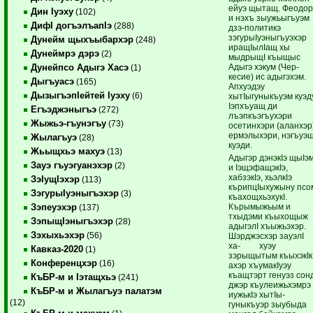
ейуэ щытащ. Феодо
Дин Iуэху
(102)
и нэхъ зыужьыгъуэм
ДифI догъэлъапIэ
(288)
дзэ-политикэ
зэгурыIуэныгъуэхэр
Дунейм щыхъыбархэр
(248)
иращIылIащ хы
Дунеймрэ дэрэ
(2)
мыдрыщI къыщыс
Адыгэ хэкум (Чер-
Дунейпсо Адыгэ Хасэ
(1)
кесие) ис адыгэхэм.
Дыгъуасэ
(165)
Апхуэдэу
ДызыгъэпIейтей Iуэху
(6)
хытIыгуныкъуэм куэд
Iэпхъуащ ди
Егъэджэныгъэ
(272)
лъэпкъэгъухэри
Жыжьэ-гъунэгъу
(73)
осетинхэри (аланхэр
ермэлыхэри, нэгъуэщ
Жылагъуэ
(28)
куэди.
Жьыщхьэ махуэ
(13)
Адыгэр дэнэкIэ щыIэ
Зауэ гъуэгуанэхэр
(2)
и IэщэфащэкIэ,
хабзэкIэ, хьэлкIэ
ЗэIущIэхэр
(113)
кърипцIыхужыну псо
ЗэгурыIуэныгъэхэр
(3)
къахощхьэхукI.
Кърымыжьым и
Зэпеуэхэр
(137)
тхыдэми къыхощыж
ЗэпыщIэныгъэхэр
(28)
адыгэлI хъыжьэхэр.
Зэхыхьэхэр
(56)
Шэрджэсхэр зауэлI
ха- хуэу
Кавказ-2020
(1)
зэрыщытым къыхэкIкI
Конференцхэр
(16)
ахэр хъумакIуэу
къащтэрт генуэз сон
КъБР-м и Iэтащхьэ
(241)
джэр къулеижьхэмрэ
КъБР-м и Жылагъуэ палатэм
иужькIэ хытIы-
(12)
гуныкъуэр зыубыда