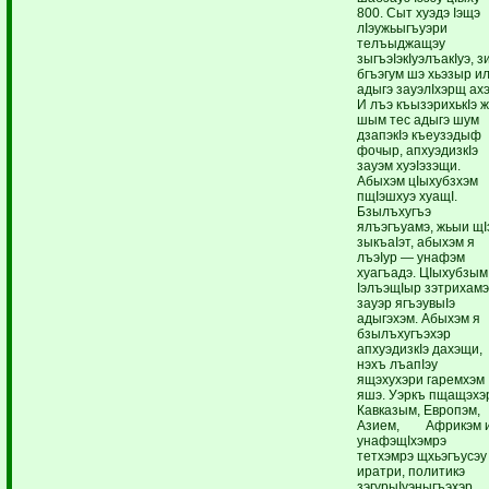
800. Сыт хуэдэ Iэщэ
лIэужьыгъуэри
телъыджащэу
зыгъэIэкIуэлъакIуэ, з
бгъэгум шэ хьэзыр и
адыгэ зауэлIхэрщ ахэ
И лъэ къызэрихькIэ 
шым тес адыгэ шум
дзапэкIэ къеузэдыф
фочыр, апхуэдизкIэ
зауэм хуэIэзэщи.
Абыхэм цIыхубзхэм
пщIэшхуэ хуащI.
Бзылъхугъэ
ялъэгъуамэ, жьыи щI
зыкъаIэт, абыхэм я
лъэIур — унафэм
хуагъадэ. ЦIыхубзым
IэлъэщIыр зэтрихамэ
зауэр ягъэувыIэ
адыгэхэм. Абыхэм я
бзылъхугъэхэр
апхуэдизкIэ дахэщи,
нэхъ лъапIэу
ящэхухэри гаремхэм
яшэ. Уэркъ пщащэхэ
Кавказым, Европэм,
Азием, Африкэм 
унафэщIхэмрэ
тетхэмрэ щхьэгъусэу
иратри, политикэ
зэгурыIуэныгъэхэр