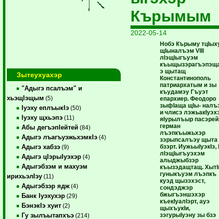
Кърымым
2022-05-14
Нобэ Кърыму тцIых
щIыналъэм VIII
лIэщIыгъуэм
къыщызэрагъэпэщ
э щытащ
Зытеухуахэр
Константинополь
патриархатым и зы
"Адыгэ псалъэм" и
къудамэу Гъуэт
хьэщIэщым
(5)
епархиер. Феодоро
зыфIаща щIы- налъ
Iуэху еплъыкIэ
(50)
и члисэ лэжьакIуэх
Iуэху щхьэпэ
(11)
яIурылъыр пасэрей
герман
Абы дегъэпIейтей
(84)
лъэпкъыжьхэр
Адыгэ лъагъуэжьхэмкIэ
(4)
зэрыпсалъэу щыта
бзэрт. ИужьыIуэкIэ, 
Адыгэ хабзэ
(9)
лIэщIыгъуэхэм
Адыгэ цIэрыIуэхэр
(4)
алыджыбзэр
Адыгэбзэм и махуэм
къызэдащтащ. ХытI
гуныкъуэм лъэпкъ
ирихьэлIэу
(11)
куэд щызэхэст,
Адыгэбзэр ядж
(4)
сондэджэр
бжыгъэншэхэр
Банк Iуэхухэр
(29)
къекIуалIэрт, ауэ
БэнэкIэ хуит
(2)
щыхъукIи,
зэгурыIуэну зы бзэ
Гу зылъытапхъэ
(214)