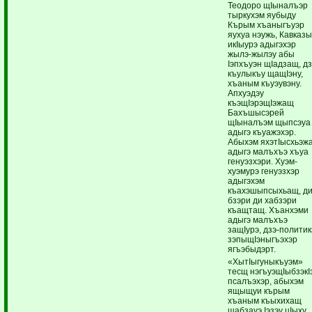
Теодоро щIыналъэр
тыркухэм яубыду
Кърым хъаныгъуэр
яухуа нэужь, Кавказ
икIыурэ адыгэхэр
жылэ-жылэу абы
Iэпхъуэн щIадзащ, д
къулыкъу щащIэну,
хъаным къуэувэну.
Апхуэдэу
къэщIэрэщIэжащ
Бахъшысэрей
щIыналъэм щыпсэуа
адыгэ къуажэхэр.
Абыхэм яхэтIысхьэж
адыгэ малъхъэ хъуа
генуэзхэри. Хуэм-
хуэмурэ генуэзхэр
адыгэхэм
къахэшыпсыхьащ, д
бзэри ди хабзэри
къащтащ. Хъанхэми
адыгэ малъхъэ
защIурэ, дзэ-политик
зэпыщIэныгъэхэр
ягъэбыдэрт.
«ХытIыгуныкъуэм»
тесщ нэгъуэщIыбзэкI
псалъэхэр, абыхэм
ящыщуи кърым
хъаным къыхихащ
шабзауэ Iэзэу цIыху