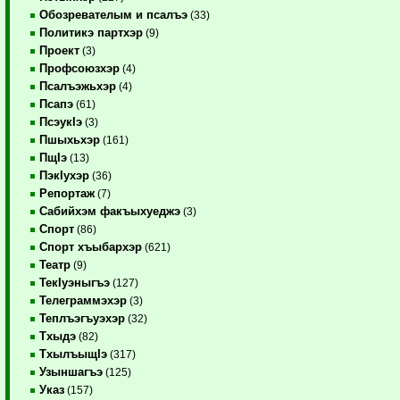
Обозревателым и псалъэ
(33)
Политикэ партхэр
(9)
Проект
(3)
Профсоюзхэр
(4)
Псалъэжьхэр
(4)
Псапэ
(61)
ПсэукIэ
(3)
Пшыхьхэр
(161)
ПщIэ
(13)
ПэкIухэр
(36)
Репортаж
(7)
Сабийхэм факъыхуеджэ
(3)
Спорт
(86)
Спорт хъыбархэр
(621)
Театр
(9)
ТекIуэныгъэ
(127)
Телеграммэхэр
(3)
Теплъэгъуэхэр
(32)
Тхыдэ
(82)
ТхылъыщIэ
(317)
Узыншагъэ
(125)
Указ
(157)