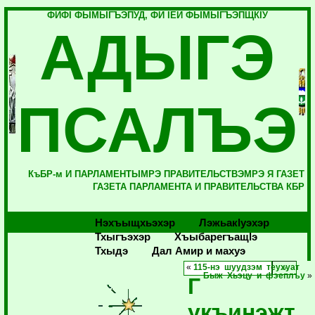
ФИФI ФЫМЫГЪЭПУД, ФИ IЕЙ ФЫМЫГЪЭПЩКIУ
АДЫГЭ
ПСАЛЪЭ
КъБР-м И ПАРЛАМЕНТЫМРЭ ПРАВИТЕЛЬСТВЭМРЭ Я ГАЗЕТ
ГАЗЕТА ПАРЛАМЕНТА И ПРАВИТЕЛЬСТВА КБР
Нэхъыщхьэхэр
Лэжьакlуэхэр
Тхыгъэхэр
Хъыбарегъащlэ
Тхыдэ
Дал Амир и махуэ
«
115-нэ шуудзэм теухуат
Быж Хьэцу и фэеплъу
»
Г
укъинэжт