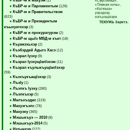
КъБР-м и махуэм
(1)
«Смуглянка»,
«Тёмная ночь»,
КъБР-м и Парламентым
(129)
«Катюша»
КъБР-м и Правительствэм
уэрэдхэр,
(623)
нэгъуэщIхэри.
КъБР-м и Президентым
ТЕКIУЖЬ Заретэ.
къыхуатххэр
(3)
КъБР-м и прокуратурэм
(2)
КъБР-м щыIэ МВД-м къет
(18)
Къуажэхьхэр
(2)
Къэбэрдей Адыгэ Хасэ
(12)
Къэрал Iуэху
(9)
Къэрал IуэхущIапIэхэм
(11)
Къэрал къулыкъущIапIэхэр
(59)
КъэхъукъащIэхэр
(3)
ЛъэIу
(1)
Лъэпкъ Iуэху
(280)
Лъэпкъхэр
(5)
Малъхъэдис
(319)
Махуэгъэпс
(78)
Махуэку
(365)
Мэшыкъуэ — 2010
(9)
Мэшыкъуэ-2014
(5)
Нэтынхэр
(227)