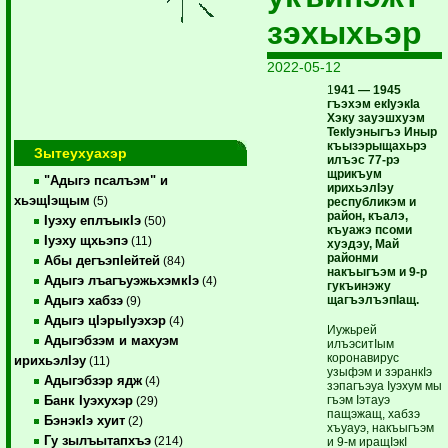
зэхыхьэр
2022-05-12
1
941 — 1945
гъэхэм екIуэкIа
Хэку зауэшхуэм
ТекIуэныгъэ Иныр
къызэрыщахьрэ
Зытеухуахэр
илъэс 77-рэ
щрикъум
"Адыгэ псалъэм" и
ирихьэлIэу
хьэщIэщым
(5)
республикэм и
район, къалэ,
Iуэху еплъыкIэ
(50)
къуажэ псоми
Iуэху щхьэпэ
(11)
хуэдэу, Май
районми
Абы дегъэпIейтей
(84)
накъыгъэм и 9-р
Адыгэ лъагъуэжьхэмкIэ
(4)
гукъинэжу
щагъэлъэпIащ.
Адыгэ хабзэ
(9)
Адыгэ цIэрыIуэхэр
(4)
Иужьрей
Адыгэбзэм и махуэм
илъэситIым
коронавирус
ирихьэлIэу
(11)
узыфэм и зэранкIэ
Адыгэбзэр ядж
(4)
зэпагъэуа Iуэхум мы
гъэм Iэтауэ
Банк Iуэхухэр
(29)
пащэжащ, хабзэ
БэнэкIэ хуит
(2)
хъуауэ, накъыгъэм
Гу зылъытапхъэ
(214)
и 9-м иращIэкI