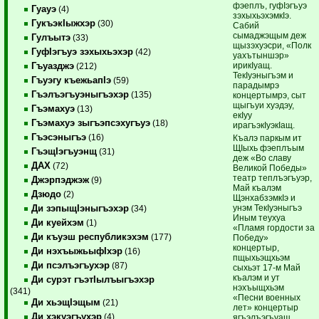
фэеплъ, гуфIэгъуэ
Гуауэ
(4)
зэхыхьэхэмкIэ.
ГукъэкIыжхэр
(30)
Сабий
сымаджэщым деж
Гулъытэ
(33)
щызэхуэсри, «Полк
ГуфIэгъуэ зэхыхьэхэр
(42)
уахътыншэр»
ирикIуащ.
Гъуазджэ
(212)
ТекIуэныгъэм и
Гъуэгу къежьапIэ
(59)
парадымрэ
Гъэлъэгъуэныгъэхэр
(135)
концертымрэ, сыт
щыгъуи хуэдэу,
Гъэмахуэ
(13)
екIуу
Гъэмахуэ зыгъэпсэхугъуэ
(18)
ирагъэкIуэкIащ.
Гъэсэныгъэ
(16)
Къалэ паркым ит
ЩIыхь фэеплъым
ГъэщIэгъуэнщ
(31)
деж «Во славу
ДАХ
(72)
Великой Победы»
театр теплъэгъуэр,
Джэрпэджэж
(9)
Май къалэм
Дзюдо
(2)
ЩэнхабзэмкIэ и
унэм ТекIуэныгъэ
Ди зэпыщIэныгъэхэр
(34)
Иным теухуа
Ди куейхэм
(1)
«Пламя гордости за
Ди къуэш республикэхэм
(177)
Победу»
концертыр,
Ди нэхъыжьыфIхэр
(16)
пщыхьэщхьэм
Ди псэлъэгъухэр
(87)
сыхьэт 17-м Май
къалэм и ут
Ди сурэт гъэтIылъыгъэхэр
нэхъыщхьэм
(341)
«Песни военных
Ди хьэщIэщым
(21)
лет» концертыр
Ди хэкуэгъухэр
(4)
ягъэлъэгъуащ,