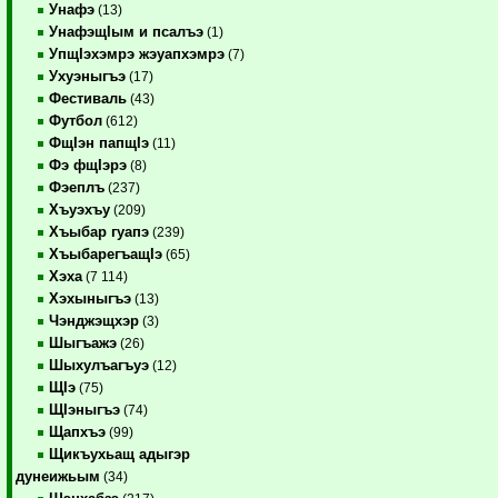
Унафэ
(13)
УнафэщIым и псалъэ
(1)
УпщIэхэмрэ жэуапхэмрэ
(7)
Ухуэныгъэ
(17)
Фестиваль
(43)
Футбол
(612)
ФщIэн папщIэ
(11)
Фэ фщIэрэ
(8)
Фэеплъ
(237)
Хъуэхъу
(209)
Хъыбар гуапэ
(239)
ХъыбарегъащIэ
(65)
Хэха
(7 114)
Хэхыныгъэ
(13)
Чэнджэщхэр
(3)
Шыгъажэ
(26)
Шыхулъагъуэ
(12)
ЩIэ
(75)
ЩIэныгъэ
(74)
Щапхъэ
(99)
Щикъухьащ адыгэр
дунеижьым
(34)