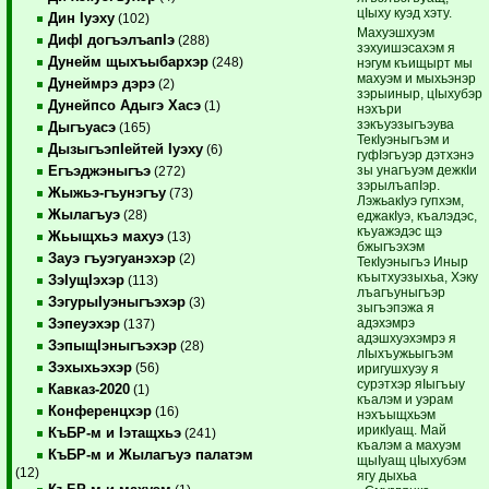
цIыху куэд хэту.
Дин Iуэху
(102)
Махуэшхуэм
ДифI догъэлъапIэ
(288)
зэхуишэсахэм я
Дунейм щыхъыбархэр
(248)
нэгум къищырт мы
махуэм и мыхьэнэр
Дунеймрэ дэрэ
(2)
зэрыиныр, цIыхубэр
Дунейпсо Адыгэ Хасэ
(1)
нэхъри
зэкъуэзыгъэува
Дыгъуасэ
(165)
ТекIуэныгъэм и
ДызыгъэпIейтей Iуэху
(6)
гуфIэгъуэр дэтхэнэ
зы унагъуэм дежкIи
Егъэджэныгъэ
(272)
зэрылъапIэр.
Жыжьэ-гъунэгъу
(73)
ЛэжьакIуэ гупхэм,
Жылагъуэ
(28)
еджакIуэ, къалэдэс,
къуажэдэс щэ
Жьыщхьэ махуэ
(13)
бжыгъэхэм
Зауэ гъуэгуанэхэр
(2)
ТекIуэныгъэ Иныр
къытхуэзыхьа, Хэку
ЗэIущIэхэр
(113)
лъагъуныгъэр
ЗэгурыIуэныгъэхэр
(3)
зыгъэпэжа я
адэхэмрэ
Зэпеуэхэр
(137)
адэшхуэхэмрэ я
ЗэпыщIэныгъэхэр
(28)
лIыхъужьыгъэм
Зэхыхьэхэр
(56)
иригушхуэу я
сурэтхэр яIыгъыу
Кавказ-2020
(1)
къалэм и уэрам
Конференцхэр
(16)
нэхъыщхьэм
ирикIуащ. Май
КъБР-м и Iэтащхьэ
(241)
къалэм а махуэм
КъБР-м и Жылагъуэ палатэм
щыIуащ цIыхубэм
(12)
ягу дыхьа