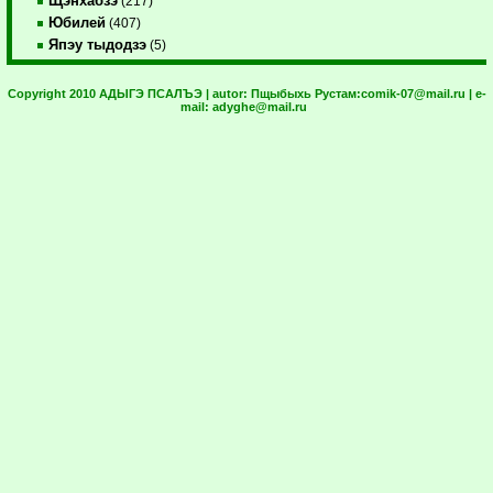
Щэнхабзэ
(217)
Юбилей
(407)
Япэу тыдодзэ
(5)
Copyright 2010 АДЫГЭ ПСАЛЪЭ | autor:
Пщыбыхь Рустам:
comik-07@mail.ru
| e-
mail:
adyghe@mail.ru