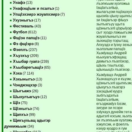
Унафэ
(13)
лъэпкъым хуэлэжьа
IэщIагъэлIыр,
УнафэщIым и псалъэ
(1)
жылагъуэм пщIэшхуэ
УпщIэхэмрэ жэуапхэмрэ
(7)
щызиIа цIыху щыпкъ
зи IэщIагъэр фIыуэ
Ухуэныгъэ
(17)
зылъагъуу щыта
Фестиваль
(43)
щIэныгъэлI цIэрыIуэр
Футбол
(612)
сыт хуэдэ лэжьыгъэм
жэуаплыныгъэ ин
ФщIэн папщIэ
(11)
зыхищIэу пэрытащ.
Фэ фщIэрэ
(8)
Апхуэдэ и Iуэху зехьэ
хьэлэлым папщIэ
Фэеплъ
(237)
ХьэкIуащэ Андрей
Хъуэхъу
(209)
къыхуагъэфэщащ
дамыгъэ лъапIэхэр,
Хъыбар гуапэ
(239)
щIыхь тхылъхэр,
ХъыбарегъащIэ
(65)
щIыхьыцIэ лъагэхэр.
Хэха
(7 114)
ХьэкIуащэ Андрей
Хьэнащхъуэ и къуэм,
Хэхыныгъэ
(13)
щIэныгъэлI щыпкъэм
Чэнджэщхэр
(3)
цIыхугъэ лъагэрэ
Шыгъажэ
(26)
зэхэщIыкI куурэ
зыбгъэдэлъа
Шыхулъагъуэ
(12)
IэщIагъэлIым,
ЩIэ
(75)
егъэджакIуэ Iэзэм,
зигури зи псэри
ЩIэныгъэ
(74)
зэIухауэ дунейм тета
Щапхъэ
(99)
адыгэлI нэсым, хьэлэ
зи лъэпкъым хуэлэж
Щикъухьащ адыгэр
хэкупсэм, и фэеплъ
дунеижьым
(34)
нэхур куэдрэ я гум