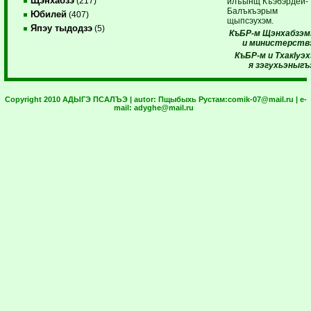
Щэнхабзэ
(217)
илъынщ Къэбэрдей-
Балъкъэрым
Юбилей
(407)
щыпсэухэм.
Япэу тыдодзэ
(5)
КъБР-м Щэнхабзэм
и министерств
КъБР-м и ТхакIуэ
я зэгухьэныгъ
Copyright 2010 АДЫГЭ ПСАЛЪЭ | autor:
Пщыбыхь Рустам:
comik-07@mail.ru
| e-
mail:
adyghe@mail.ru