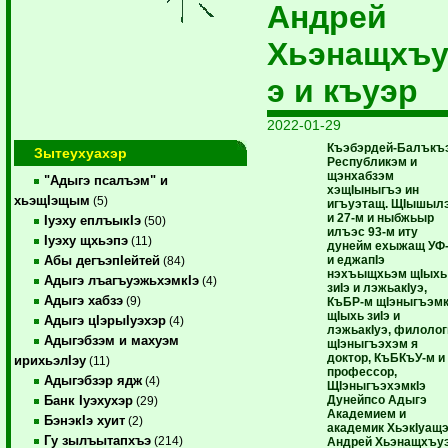
Андрей
Хьэнащхъ
э и къуэр
2022-01-29
Къэбэрдей-Балъкъ
Зытеухуахэр
Республикэм и
щэнхабзэм
"Адыгэ псалъэм" и
хэщIыныгъэ ин
хьэщIэщым
(5)
игъуэтащ. ЩIышыл
и 27-м и ныбжьыр
Iуэху еплъыкIэ
(50)
илъэс 93-м иту
Iуэху щхьэпэ
(11)
дунейм ехыжащ УФ
и еджапIэ
Абы дегъэпIейтей
(84)
нэхъыщхьэм щIыхь
Адыгэ лъагъуэжьхэмкIэ
(4)
зиIэ и лэжьакIуэ,
Адыгэ хабзэ
(9)
КъБР-м щIэныгъэмк
щIыхь зиIэ и
Адыгэ цIэрыIуэхэр
(4)
лэжьакIуэ, филолог
Адыгэбзэм и махуэм
щIэныгъэхэм я
доктор, КъБКъУ-м и
ирихьэлIэу
(11)
профессор,
Адыгэбзэр ядж
(4)
ЩIэныгъэхэмкIэ
Дунейпсо Адыгэ
Банк Iуэхухэр
(29)
Академием и
БэнэкIэ хуит
(2)
академик ХьэкIуащ
Гу зылъытапхъэ
(214)
Андрей Хьэнащхъуэ