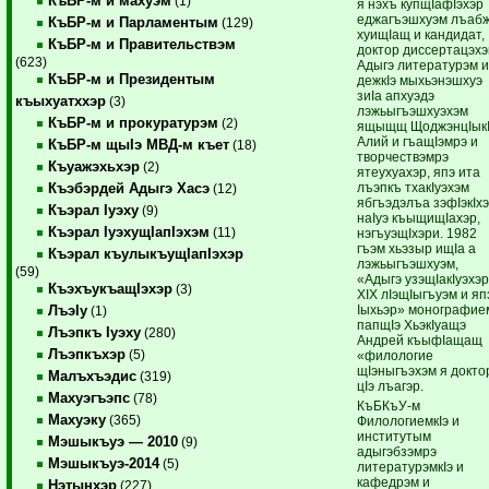
КъБР-м и махуэм
(1)
я нэхъ купщIафIэхэр
еджагъэшхуэм лъаб
КъБР-м и Парламентым
(129)
хуищIащ и кандидат,
КъБР-м и Правительствэм
доктор диссертацэхэ
(623)
Адыгэ литературэм 
КъБР-м и Президентым
дежкIэ мыхьэнэшхуэ
зиIа апхуэдэ
къыхуатххэр
(3)
лэжьыгъэшхуэхэм
КъБР-м и прокуратурэм
(2)
ящыщщ ЩоджэнцIык
Алий и гъащIэмрэ и
КъБР-м щыIэ МВД-м къет
(18)
творчествэмрэ
Къуажэхьхэр
(2)
ятеухуахэр, япэ ита
лъэпкъ тхакIуэхэм
Къэбэрдей Адыгэ Хасэ
(12)
ябгъэдэлъа зэфIэкIх
Къэрал Iуэху
(9)
наIуэ къыщищIахэр,
Къэрал IуэхущIапIэхэм
(11)
нэгъуэщIхэри. 1982
гъэм хьэзыр ищIа а
Къэрал къулыкъущIапIэхэр
лэжьыгъэшхуэм,
(59)
«Адыгэ узэщIакIуэхэр
КъэхъукъащIэхэр
(3)
ХIХ лIэщIыгъуэм и яп
Iыхьэр» монографие
ЛъэIу
(1)
папщIэ ХьэкIуащэ
Лъэпкъ Iуэху
(280)
Андрей къыфIащащ
Лъэпкъхэр
(5)
«филологие
щIэныгъэхэм я докто
Малъхъэдис
(319)
цIэ лъагэр.
Махуэгъэпс
(78)
КъБКъУ-м
Махуэку
(365)
ФилологиемкIэ и
институтым
Мэшыкъуэ — 2010
(9)
адыгэбзэмрэ
Мэшыкъуэ-2014
(5)
литературэмкIэ и
кафедрэм и
Нэтынхэр
(227)