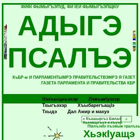
ФИФI ФЫМЫГЪЭПУД, ФИ IЕЙ ФЫМЫГЪЭПЩКIУ
АДЫГЭ
ПСАЛЪЭ
КъБР-м И ПАРЛАМЕНТЫМРЭ ПРАВИТЕЛЬСТВЭМРЭ Я ГАЗЕТ
ГАЗЕТА ПАРЛАМЕНТА И ПРАВИТЕЛЬСТВА КБР
Нэхъыщхьэхэр
Лэжьакlуэхэр
Тхыгъэхэр
Хъыбарегъащlэ
Тхыдэ
Дал Амир и махуэ
«
Къашыргъэ Билал
Хьэнащхъуэ и къуэр
ПIалъэкIэ лъэмыж тралъх
ХьэкIуащэ