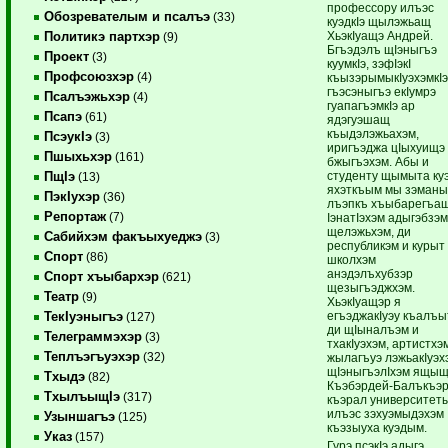
профессору илъэс
Обозревателым и псалъэ
(33)
куэдкIэ щылэжьащ
ХьэкIуащэ Андрей.
Политикэ партхэр
(9)
Бгъэдэлъ щIэныгъэ
Проект
(3)
куумкIэ, зэфIэкI
Профсоюзхэр
(4)
къызэрымыкIуэхэмкIэ
гъэсэныгъэ екIумрэ
Псалъэжьхэр
(4)
гуапагъэмкIэ ар
Псапэ
(61)
ядэгуэшащ
къыдэлэжьахэм,
ПсэукIэ
(3)
иригъэджа цIыхуищэ
Пшыхьхэр
(161)
бжыгъэхэм. Абы и
студенту щымыта ку
ПщIэ
(13)
яхэткъым мы зэман
ПэкIухэр
(36)
лъэпкъ хъыбарегъащ
Репортаж
(7)
IэнатIэхэм адыгэбзэ
щелэжьхэм, ди
Сабийхэм факъыхуеджэ
(3)
республикэм и курыт
Спорт
(86)
школхэм
анэдэлъхубзэр
Спорт хъыбархэр
(621)
щезыгъэджхэм.
Театр
(9)
ХьэкIуащэр я
егъэджакIуэу къалъы
ТекIуэныгъэ
(127)
ди щIыналъэм и
Телеграммэхэр
(3)
тхакIуэхэм, артистхэ
Теплъэгъуэхэр
(32)
жылагъуэ лэжьакIуэх
щIэныгъэлIхэм ящы
Тхыдэ
(82)
Къэбэрдей-Балъкъэ
ТхылъыщIэ
(317)
къэрал университет
илъэс зэхуэмыдэхэм
Узыншагъэ
(125)
къэзыуха куэдым.
Указ
(157)
Гурэ псэкIэ адыгэ