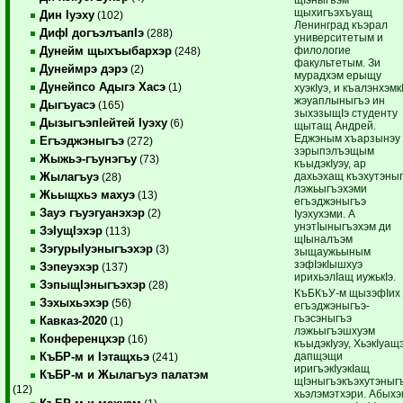
щыхигъэхъуащ
Дин Iуэху
(102)
Ленинград къэрал
ДифI догъэлъапIэ
(288)
университетым и
филологие
Дунейм щыхъыбархэр
(248)
факультетым. Зи
Дунеймрэ дэрэ
(2)
мурадхэм ерыщу
Дунейпсо Адыгэ Хасэ
(1)
хуэкIуэ, и къалэнхэмк
жэуаплыныгъэ ин
Дыгъуасэ
(165)
зыхэзыщIэ студенту
ДызыгъэпIейтей Iуэху
(6)
щытащ Андрей.
Еджэным хъарзынэу
Егъэджэныгъэ
(272)
зэрыпэлъэщым
Жыжьэ-гъунэгъу
(73)
къыдэкIуэу, ар
дахьэхащ къэхутэны
Жылагъуэ
(28)
лэжьыгъэхэми
Жьыщхьэ махуэ
(13)
егъэджэныгъэ
Зауэ гъуэгуанэхэр
(2)
Iуэхухэми. А
унэтIыныгъэхэм ди
ЗэIущIэхэр
(113)
щIыналъэм
ЗэгурыIуэныгъэхэр
(3)
зыщаужьыным
зэфIэкIышхуэ
Зэпеуэхэр
(137)
ирихьэлIащ иужькIэ.
ЗэпыщIэныгъэхэр
(28)
КъБКъУ-м щызэфIих
Зэхыхьэхэр
(56)
егъэджэныгъэ-
гъэсэныгъэ
Кавказ-2020
(1)
лэжьыгъэшхуэм
Конференцхэр
(16)
къыдэкIуэу, ХьэкIуащ
дапщэщи
КъБР-м и Iэтащхьэ
(241)
иригъэкIуэкIащ
КъБР-м и Жылагъуэ палатэм
щIэныгъэкъэхутэныг
(12)
хьэлэмэтхэри. Абыхэ