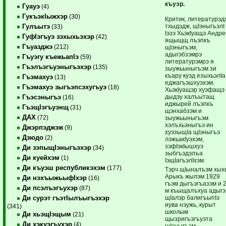
къуэр.
Гуауэ
(4)
ГукъэкIыжхэр
(30)
Критик, литературэд
тхыдэдж, щIэныгъэлI
Гулъытэ
(33)
Iэзэ ХьэкIуащэ Андр
ГуфIэгъуэ зэхыхьэхэр
(42)
ящыщщ лъэпкъ
Гъуазджэ
(212)
щIэныгъэм,
адыгэбзэмрэ
Гъуэгу къежьапIэ
(59)
литературэмрэ я
Гъэлъэгъуэныгъэхэр
(135)
зыужьыныгъэм зи
къару куэд езыхьэлIа
Гъэмахуэ
(13)
еджагъэшхуэхэм.
Гъэмахуэ зыгъэпсэхугъуэ
(18)
ХьэкIуащэр хуэфащэ
дыдэу халъытащ
Гъэсэныгъэ
(16)
иджырей лъэпкъ
ГъэщIэгъуэнщ
(31)
щэнхабзэм и
ДАХ
(72)
зыужьыныгъэм
хэлъхьэныгъэ ин
Джэрпэджэж
(9)
хуэзыщIа щIэныгъэ
Дзюдо
(2)
лэжьакIуэхэм,
зэфIэкIышхуэ
Ди зэпыщIэныгъэхэр
(34)
зыбгъэдэлъа
Ди куейхэм
(1)
IэщIагъэлIхэм.
Ди къуэш республикэхэм
(177)
Тэрч щIыналъэм хых
Арыкъ жылэм 1929
Ди нэхъыжьыфIхэр
(16)
гъэм дыгъэгъазэм и 
Ди псэлъэгъухэр
(87)
м къыщалъхуа адыгэ
щIалэр балигъыпIэ
Ди сурэт гъэтIылъыгъэхэр
иува нэужь, курыт
(341)
школым
Ди хьэщIэщым
(21)
щызригъэгъуэта
Ди хэкуэгъухэр
(4)
щIэныгъэм