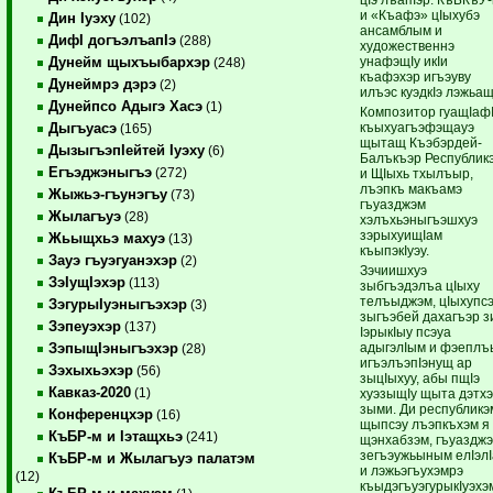
и «Къафэ» цIыхубэ
Дин Iуэху
(102)
ансамблым и
ДифI догъэлъапIэ
(288)
художественнэ
унафэщIу икIи
Дунейм щыхъыбархэр
(248)
къафэхэр игъэуву
Дунеймрэ дэрэ
(2)
илъэс куэдкIэ лэжьащ
Дунейпсо Адыгэ Хасэ
(1)
Композитор гуащIаф
къыхуагъэфэщауэ
Дыгъуасэ
(165)
щытащ Къэбэрдей-
ДызыгъэпIейтей Iуэху
(6)
Балъкъэр Республик
Егъэджэныгъэ
(272)
и ЩIыхь тхылъыр,
лъэпкъ макъамэ
Жыжьэ-гъунэгъу
(73)
гъуазджэм
Жылагъуэ
(28)
хэлъхьэныгъэшхуэ
зэрыхуищIам
Жьыщхьэ махуэ
(13)
къыпэкIуэу.
Зауэ гъуэгуанэхэр
(2)
Зэчиишхуэ
ЗэIущIэхэр
(113)
зыбгъэдэлъа цIыху
телъыджэм, цIыхупс
ЗэгурыIуэныгъэхэр
(3)
зыгъэбей дахагъэр з
Зэпеуэхэр
(137)
IэрыкIыу псэуа
адыгэлIым и фэеплъ
ЗэпыщIэныгъэхэр
(28)
игъэлъэпIэнущ ар
Зэхыхьэхэр
(56)
зыцIыхуу, абы пщIэ
Кавказ-2020
(1)
хуэзыщIу щыта дэтх
зыми. Ди республикэ
Конференцхэр
(16)
щыпсэу лъэпкъхэм я
КъБР-м и Iэтащхьэ
(241)
щэнхабзэм, гъуаздж
зегъэужьыным елIэлI
КъБР-м и Жылагъуэ палатэм
и лэжьэгъухэмрэ
(12)
къыдэгъуэгурыкIуэхэ