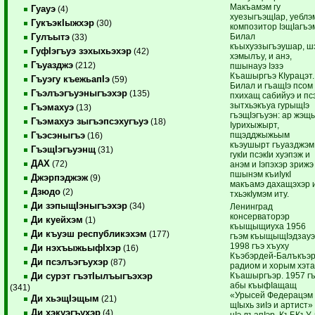
Макъамэм гу
Гуауэ
(4)
хуезыгъэщIар, уеблэ
ГукъэкIыжхэр
(30)
композитор IэщIагъэ
Билал
Гулъытэ
(33)
къыхуэзыгъэушар, ш
ГуфIэгъуэ зэхыхьэхэр
(42)
хэмылъу, и анэ,
Гъуазджэ
(212)
пшынауэ Iэзэ
Къашыргъэ КIурацэт.
Гъуэгу къежьапIэ
(59)
Билал и гъащIэ псом
Гъэлъэгъуэныгъэхэр
(135)
пхихащ сабийуэ и пс
зытхьэкъуа гурыщIэ
Гъэмахуэ
(13)
гъэщIэгъуэн: ар жэщ
Гъэмахуэ зыгъэпсэхугъуэ
(18)
Iурихыжырт,
пщэдджыжьым
Гъэсэныгъэ
(16)
къэушырт гъуазджэм
ГъэщIэгъуэнщ
(31)
гукIи псэкIи хуэпэж и
ДАХ
(72)
анэм и Iэпэхэр зрижэ
пшынэм къиIукI
Джэрпэджэж
(9)
макъамэ дахащэхэр 
Дзюдо
(2)
тхьэкIумэм иту.
Ди зэпыщIэныгъэхэр
(34)
Ленинград
консерваторэр
Ди куейхэм
(1)
къыщыщиуха 1956
Ди къуэш республикэхэм
(177)
гъэм къыщыщIэдзау
1998 гъэ хъуху
Ди нэхъыжьыфIхэр
(16)
Къэбэрдей-Балъкъэ
Ди псэлъэгъухэр
(87)
радиом и хорым хэт
Къашыргъэр. 1957 г
Ди сурэт гъэтIылъыгъэхэр
абы къыфIащащ
(341)
«Урысей Федерацэм
Ди хьэщIэщым
(21)
щIыхь зиIэ и артист»
Ди хэкуэгъухэр
(4)
цIэ лъапIэр. КъБКъУ