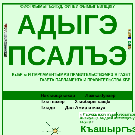
ФИФI ФЫМЫГЪЭПУД, ФИ IЕЙ ФЫМЫГЪЭПЩКIУ
АДЫГЭ
ПСАЛЪЭ
КъБР-м И ПАРЛАМЕНТЫМРЭ ПРАВИТЕЛЬСТВЭМРЭ Я ГАЗЕТ
ГАЗЕТА ПАРЛАМЕНТА И ПРАВИТЕЛЬСТВА КБР
Нэхъыщхьэхэр
Лэжьакlуэхэр
Тхыгъэхэр
Хъыбарегъащlэ
Тхыдэ
Дал Амир и махуэ
«
Лъэужь нэху къытхуэзыгъэ
ХьэкIуащэ Андрей Хьэнащхъу
къуэр
»
Къашыргъ