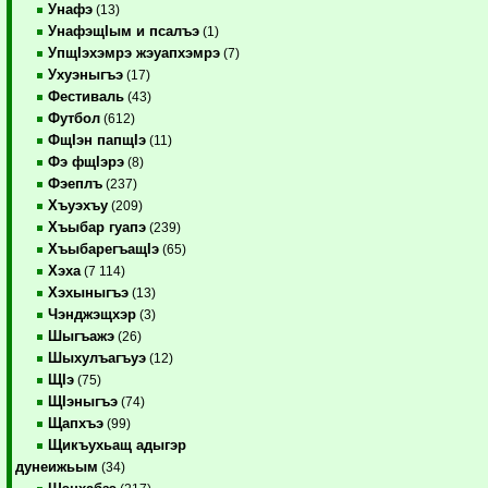
Унафэ
(13)
УнафэщIым и псалъэ
(1)
УпщIэхэмрэ жэуапхэмрэ
(7)
Ухуэныгъэ
(17)
Фестиваль
(43)
Футбол
(612)
ФщIэн папщIэ
(11)
Фэ фщIэрэ
(8)
Фэеплъ
(237)
Хъуэхъу
(209)
Хъыбар гуапэ
(239)
ХъыбарегъащIэ
(65)
Хэха
(7 114)
Хэхыныгъэ
(13)
Чэнджэщхэр
(3)
Шыгъажэ
(26)
Шыхулъагъуэ
(12)
ЩIэ
(75)
ЩIэныгъэ
(74)
Щапхъэ
(99)
Щикъухьащ адыгэр
дунеижьым
(34)