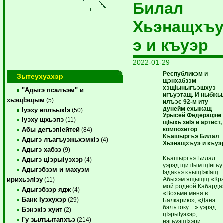
Билал
Хьэнащхъ
э и къуэр
2022-01-29
Республикэм и
Зытеухуахэр
щэнхабзэм
хэщIыныгъэшхуэ
"Адыгэ псалъэм" и
игъуэтащ. И ныбжь
хьэщIэщым
(5)
илъэс 92-м иту
дунейм ехыжащ
Iуэху еплъыкIэ
(50)
Урысей Федерацэм
Iуэху щхьэпэ
(11)
щIыхь зиIэ и артист,
композитор
Абы дегъэпIейтей
(84)
Къашыргъэ Билал
Адыгэ лъагъуэжьхэмкIэ
(4)
Хьэнащхъуэ и къуэ
Адыгэ хабзэ
(9)
Къашыргъэ Билал
Адыгэ цIэрыIуэхэр
(4)
уэрэд щитIым щIигъу
Адыгэбзэм и махуэм
Iэдакъэ къыщIэкIащ.
Абыхэм ящыщщ «Кр
ирихьэлIэу
(11)
мой родной Кабарда
Адыгэбзэр ядж
(4)
«Возьми меня в
Банк Iуэхухэр
(29)
Балкарию», «Данэ
бэлътоку…» уэрэд
БэнэкIэ хуит
(2)
цIэрыIуэхэр,
Гу зылъытапхъэ
(214)
нэгъуэщIхэри.