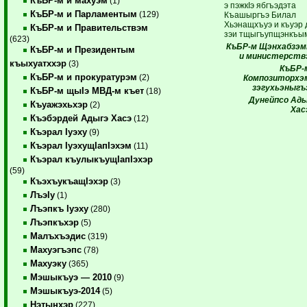
КъБР-м и махуэм
(1)
э пэжкIэ ябгъэдэта
КъБР-м и Парламентым
(129)
Къашыргъэ Билал
Хьэнащхъуэ и къуэр 
КъБР-м и Правительствэм
зэи тщыгъупщэнкъы
(623)
КъБР-м Щэнхабзэм
КъБР-м и Президентым
и министерств
къыхуатххэр
(3)
КъБР-
КъБР-м и прокуратурэм
(2)
Композиторхэ
зэгухьэныгъ
КъБР-м щыIэ МВД-м къет
(18)
Дунейпсо Ад
Къуажэхьхэр
(2)
Хас
Къэбэрдей Адыгэ Хасэ
(12)
Къэрал Iуэху
(9)
Къэрал IуэхущIапIэхэм
(11)
Къэрал къулыкъущIапIэхэр
(59)
КъэхъукъащIэхэр
(3)
ЛъэIу
(1)
Лъэпкъ Iуэху
(280)
Лъэпкъхэр
(5)
Малъхъэдис
(319)
Махуэгъэпс
(78)
Махуэку
(365)
Мэшыкъуэ — 2010
(9)
Мэшыкъуэ-2014
(5)
Нэтынхэр
(227)