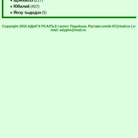
Щэнхабзэ
(217)
Юбилей
(407)
Япэу тыдодзэ
(5)
Copyright 2010 АДЫГЭ ПСАЛЪЭ | autor:
Пщыбыхь Рустам:
comik-07@mail.ru
| e-
mail:
adyghe@mail.ru