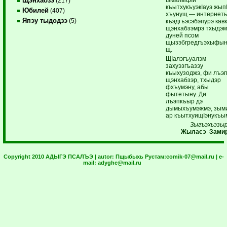
Щэнхабзэ
(217)
къытхукъуэкIауэ жып
Юбилей
(407)
хъунущ — интернет
Япэу тыдодзэ
(5)
къэдгъэсэбэпурэ кав
щэнхабзэмрэ тхыдэм
дуней псом
щызэбгредгъэхыфы
щ.
ЩIалэгъуалэм
захуэзгъазэу
къыхузоджэ, фи лъэ
щэнхабзэр, тхыдэр
фхъумэну, абы
фытетыну. Ди
лъэпкъыр дэ
дымыхъумэжмэ, зым
ар къытхуищIэнукъы
Зыгъэхьэзы
Жыласэ Зами
Copyright 2010 АДЫГЭ ПСАЛЪЭ | autor:
Пщыбыхь Рустам:
comik-07@mail.ru
| e-
mail:
adyghe@mail.ru