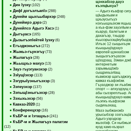
щэнхабзэр дауэ
Дин Iуэху
(102)
къэпцIыхуа?
ДифI догъэлъапIэ
(288)
— Адыгэ къафэр сиг
щIыдыхьам и
Дунейм щыхъыбархэр
(248)
щхьэусыгъуэ
Дунеймрэ дэрэ
(2)
нэхъыщхьэхэм ящы
а къа-фэм зауэлIым 
Дунейпсо Адыгэ Хасэ
(1)
къарур, балетым и
Дыгъуасэ
(165)
дахагъэр, тхыдэр
къызэрызэщIиубыдэр
ДызыгъэпIейтей Iуэху
(6)
Илъэс 12 сыщыхъум
Егъэджэныгъэ
(272)
къыщыщIэдзауэ
Жыжьэ-гъунэгъу
(73)
европей щэнхабзэм
зыщызгъэгъуазэн
Жылагъуэ
(28)
щIэздзащ. Зэман дэк
Жьыщхьэ махуэ
(13)
интернетым
зэрымыщIэкIэ
Зауэ гъуэгуанэхэр
(2)
сыщрихьэлIащ
ЗэIущIэхэр
(113)
къамэхэр щагъэджэг
кавказ къафэкIэм.
ЗэгурыIуэныгъэхэр
(3)
Гъуазджэр зи лъабж
Зэпеуэхэр
(137)
спорт — апхуэдэущ с
ЗэпыщIэныгъэхэр
(28)
абы сызэреплъыр. 
къыщыщIэдзауэ кавк
Зэхыхьэхэр
(56)
лъэпкъ къафэхэм
Кавказ-2020
(1)
сыдихьэхащ.
Конференцхэр
(16)
Мазэ зыбжанэкIэ
урысыбзэр зэзгъэщI
КъБР-м и Iэтащхьэ
(241)
Адыгэ уэрэдхэр
КъБР-м и Жылагъуэ палатэм
жызоIэф. Си ныбжьэ
(12)
куэд хамэ къэрал
щэнхабзэхэм