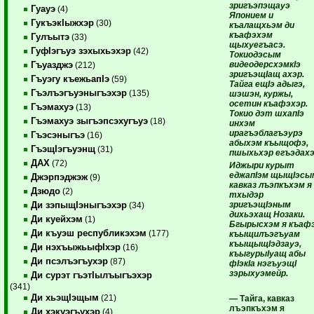
зригъэпэщауэ
Гуауэ
(4)
Японием и
ГукъэкIыжхэр
(30)
къалащхьэм ди
къафэхэм
Гулъытэ
(33)
щыхуегъасэ.
ГуфIэгъуэ зэхыхьэхэр
(42)
Токиодэсым
видеодерсхэмкIэ
Гъуазджэ
(212)
зригъэщIащ ахэр.
Гъуэгу къежьапIэ
(59)
Тайга ещIэ адыгэ,
Гъэлъэгъуэныгъэхэр
(135)
шэшэн, куржы,
осетин къафэхэр.
Гъэмахуэ
(13)
Токио дэт шхапIэ
Гъэмахуэ зыгъэпсэхугъуэ
(18)
инхэм
ирагъэблагъэурэ
Гъэсэныгъэ
(16)
абыхэм къыщофэ,
ГъэщIэгъуэнщ
(31)
пшыхьхэр егъэдахэ
ДАХ
(72)
Иджыри курыт
еджапIэм щыщIэсы
Джэрпэджэж
(9)
кавказ лъэпкъхэм я
Дзюдо
(2)
тхыдэр
зригъэщIэным
Ди зэпыщIэныгъэхэр
(34)
дихьэхащ Нозаки.
Ди куейхэм
(1)
Бгырысхэм я къаф
Ди къуэш республикэхэм
(177)
къыщилъэгъуам
къыщыщIэдзауэ,
Ди нэхъыжьыфIхэр
(16)
къыгурыIуащ абы
Ди псэлъэгъухэр
(87)
фIэкIа нэгъуэщI
зэрыхуэмейр.
Ди сурэт гъэтIылъыгъэхэр
(341)
Ди хьэщIэщым
(21)
— Тайга, кавказ
лъэпкъхэм я
Ди хэкуэгъухэр
(4)