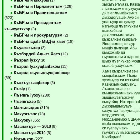
КъБР-м и махуэм
(1)
зыхагъэгъуазэ. Кавк
КъБР-м и Парламентым
(129)
лъэпкъхэм ятеухуау
КъБР-м и Правительствэм
диIэ еплъыкIэхэмкIэ
дызэдогуашэ. Ауэ си
(623)
унагъуэр апхуэдэу
КъБР-м и Президентым
нэгъуэщI лъэпкъхэм 
къыхуатххэр
(3)
щэнхабзэм
дихьэхкъым, хамэ
КъБР-м и прокуратурэм
(2)
къэралхэм къикIауэ
КъБР-м щыIэ МВД-м къет
(18)
Японием щыпсэур
Къуажэхьхэр
(2)
мащIэ дыдэщи. Абы
къыхэкIкIэ ди
Къэбэрдей Адыгэ Хасэ
(12)
гъунапкъэм и адрыщI
Къэрал Iуэху
(9)
щыIэ лъэпкъхэр куэ
къафIэIуэхукъым.
Къэрал IуэхущIапIэхэм
(11)
Хамэ къэралхэм зэи
Къэрал къулыкъущIапIэхэр
сыщыIакъым. Псом
(59)
хуэмыдэу си нэ къокI
КъэхъукъащIэхэр
(3)
Кавказым сыкIуэну.
Лъэпкъ къафэр
ЛъэIу
(1)
къыщежьам нэхъ куу
Лъэпкъ Iуэху
(280)
зыщыхуэзгъэсэну
Лъэпкъхэр
(5)
сыхуейщ. ИнтернеткI
дызэрыцIыхуауэ
Малъхъэдис
(319)
сахуотхэ Тыркум щы
Махуэгъэпс
(78)
шэрджэсхэм,
Иорданиемрэ США-м
Махуэку
(365)
щыIэ шэшэнхэм, идж
Мэшыкъуэ — 2010
(9)
си гуапэу нэхъ
гъунэгъуу къэсцIыху
Мэшыкъуэ-2014
(5)
Къэбэрдей-
Нэтынхэр
(227)