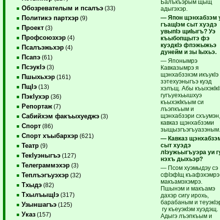
Балъкъэрым щыщ
Обозревателым и псалъэ
(33)
адыгэхэр.
— Япон щэнхабзэм 
Политикэ партхэр
(9)
гъащIэм сыт хуэдэ
Проект
(3)
увыпIэ щиIыгъ? Уэ
Профсоюзхэр
(4)
къыбопщытэ фэ
куэдкIэ фпэжыжьэ
Псалъэжьхэр
(4)
дунейм и зы Iыхьэ.
Псапэ
(61)
— Японымрэ
ПсэукIэ
(3)
Кавказымрэ я
щэнхабзэхэм икъукIэ
Пшыхьхэр
(161)
зэтехуэныгъэ куэд
ПщIэ
(13)
хэлъщ. Абы къыхэкIкI
гугъуехьышхуэ
ПэкIухэр
(36)
къыхэкIкъым си
Репортаж
(7)
лъэпкъым и
щэнхабзэри схъумэн
Сабийхэм факъыхуеджэ
(3)
кавказ щэнхабзэми
Спорт
(86)
зыщызгъэгъуазэным
Спорт хъыбархэр
(621)
— Кавказ щэнхабзэ
сыт хуэдэ
Театр
(9)
лIэужьыгъуэра уи г
ТекIуэныгъэ
(127)
нэхъ дыхьэр?
Телеграммэхэр
(3)
— Псом хуэмыдэу сэ
сфIэфIщ къафэхэмрэ
Теплъэгъуэхэр
(32)
макъамэхэмрэ.
Тхыдэ
(82)
Пшынэм и макъамэ
ТхылъыщIэ
(317)
дахэр сигу ирохь,
барабаным и теуэкIэ
Узыншагъэ
(125)
гу къеуэкIэм хуэдэщ.
Указ
(157)
Адыгэ лъэпкъым и