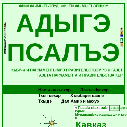
ФИФI ФЫМЫГЪЭПУД, ФИ IЕЙ ФЫМЫГЪЭПЩКIУ
АДЫГЭ
ПСАЛЪЭ
КъБР-м И ПАРЛАМЕНТЫМРЭ ПРАВИТЕЛЬСТВЭМРЭ Я ГАЗЕТ
ГАЗЕТА ПАРЛАМЕНТА И ПРАВИТЕЛЬСТВА КБР
Нэхъыщхьэхэр
Лэжьакlуэхэр
Тхыгъэхэр
Хъыбарегъащlэ
Тхыдэ
Дал Амир и махуэ
«
ГъащIэ кIыхь зиIэ уэрэдхэр 
IэрыкI
МурадыщIэхэр дапщэщи и куэ
»
Кавказ