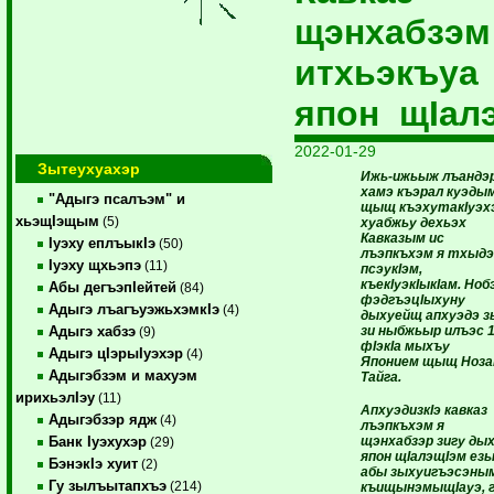
щэнхабзэ
итхьэкъуа
япон щIал
2022-01-29
Зытеухуахэр
Ижь-ижьыж лъандэ
хамэ къэрал куэды
"Адыгэ псалъэм" и
щыщ къэхутакIуэх
хьэщIэщым
(5)
хуабжьу дехьэх
Кавказым ис
Iуэху еплъыкIэ
(50)
лъэпкъхэм я тхыдэ
Iуэху щхьэпэ
(11)
псэукIэм,
къекIуэкIыкIам. Ноб
Абы дегъэпIейтей
(84)
фэдгъэцIыхуну
Адыгэ лъагъуэжьхэмкIэ
(4)
дыхуейщ апхуэдэ з
зи ныбжьыр илъэс 
Адыгэ хабзэ
(9)
фIэкIа мыхъу
Адыгэ цIэрыIуэхэр
(4)
Японием щыщ Ноза
Адыгэбзэм и махуэм
Тайга.
ирихьэлIэу
(11)
АпхуэдизкIэ кавказ
Адыгэбзэр ядж
(4)
лъэпкъхэм я
щэнхабзэр зигу ды
Банк Iуэхухэр
(29)
япон щIалэщIэм ез
БэнэкIэ хуит
(2)
абы зыхуигъэсэны
Гу зылъытапхъэ
(214)
къищынэмыщIауэ, 