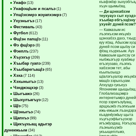
къафэкIэр зыхуэбгъа
Унафэ
(13)
хъун щымыIэщ.
УнафэщIым и псалъэ
(1)
— Ди щэнхабзэм
УпщIэхэмрэ жэуапхэмрэ
(7)
теухуауэ сыт хуэдэ
хъыбар ебгъэщIэну
Ухуэныгъэ
(17)
ухуейт дуней псом?
Фестиваль
(43)
— Кавказым ис
Футбол
(612)
лъэпкъхэм икъукIэ
щэнхабзэ дахэ, тхыд
ФщIэн папщIэ
(11)
куу яIэщ. Абыхэм хуэ
Фэ фщIэрэ
(8)
дуней псом щыIэу си
фIэщ хъуркъым. Ауэ
Фэеплъ
(237)
Кавказым щыпсэу си
Хъуэхъу
(209)
ныбжьэгъур хуабжьу
Хъыбар гуапэ
(239)
егъэгузавэ, лъэпкъ
хабзэхэм тет, абы
ХъыбарегъащIэ
(65)
къыпызыщэ
Хэха
(7 114)
щIалэгъуалэр икъукI
мащIэ зэрыхъуам.
Хэхыныгъэ
(13)
Апхуэдэ гукъеуэ
Чэнджэщхэр
(3)
Япониеми щыщыIэщ
Глобализацэмрэ
Шыгъажэ
(26)
интернетымрэ дуне
Шыхулъагъуэ
(12)
псор зэригъэуIуащ,
ЩIэ
(75)
арщхьэкIэ лъэпкъым
ижь-ижьыж лъандэр
ЩIэныгъэ
(74)
къадекIуэкIыу щыта
Щапхъэ
(99)
хъугъуэфIыгъуэхэр
игъэкIуэдащ. Нэгъуэ
Щикъухьащ адыгэр
лъэныкъуэкIэ
дунеижьым
(34)
укъыщеплъмэ,
IэмалыфIи