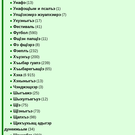
Унафэ
(13)
УнафэщIым и псалъэ
(1)
УпщIэхэмрэ жэуапхэмрэ
(7)
Ухуэныгъэ
(17)
Фестиваль
(41)
Футбол
(590)
ФщIэн папщIэ
(11)
Фэ фщIэрэ
(8)
Фэеплъ
(232)
Хъуэхъу
(200)
Хъыбар гуапэ
(239)
ХъыбарегъащIэ
(65)
Хэха
(6 915)
Хэхыныгъэ
(13)
Чэнджэщхэр
(3)
Шыгъажэ
(25)
Шыхулъагъуэ
(12)
ЩIэ
(75)
ЩIэныгъэ
(73)
Щапхъэ
(98)
Щикъухьащ адыгэр
дунеижьым
(34)