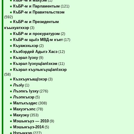
КъБР-м и махуэм
(1)
КъБР-м и Парламентым
(121)
КъБР-м и Правительствэм
(592)
КъБР-м и Президентым
къыхуатххэр
(3)
КъБР-м и прокуратурэм
(2)
КъБР-м щыIэ МВД-м къет
(17)
Къуажэхьхэр
(2)
Къэбэрдей Адыгэ Хасэ
(12)
Къэрал Iуэху
(9)
Къэрал IуэхущIапIэхэм
(11)
Къэрал къулыкъущIапIэхэр
(58)
КъэхъукъащIэхэр
(3)
ЛъэIу
(1)
Лъэпкъ Iуэху
(276)
Лъэпкъхэр
(5)
Малъхъэдис
(308)
Махуэгъэпс
(78)
Махуэку
(353)
Мэшыкъуэ — 2010
(9)
Мэшыкъуэ-2014
(5)
Нэтынхэр
(227)