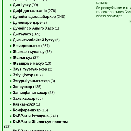
хэтыну.
Дин Iуэху
(99)
Ди республикэм и ко
ДифI догъэлъапIэ
(276)
къыхэхар ягъасэ Бэ
Абазэ Азэмэтрэ.
Дунейм щыхъыбархэр
(248)
Дунеймрэ дэрэ
(2)
Дунейпсо Адыгэ Хасэ
(1)
Дыгъуасэ
(165)
ДызыгъэпIейтей Iуэху
(6)
Егъэджэныгъэ
(257)
Жыжьэ-гъунэгъу
(73)
Жылагъуэ
(27)
Жьыщхьэ махуэ
(13)
Зауэ гъуэгуанэхэр
(2)
ЗэIущIэхэр
(107)
ЗэгурыIуэныгъэхэр
(3)
Зэпеуэхэр
(135)
ЗэпыщIэныгъэхэр
(28)
Зэхыхьэхэр
(55)
Кавказ-2020
(1)
Конференцхэр
(16)
КъБР-м и Iэтащхьэ
(241)
КъБР-м и Жылагъуэ палатэм
(12)