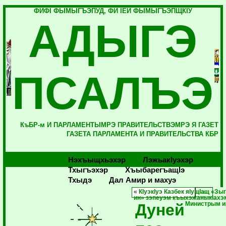
ФИФI ФЫМЫГЪЭПУД, ФИ IЕЙ ФЫМЫГЪЭПЩКIУ
АДЫГЭ
ПСАЛЪЭ
КъБР-м И ПАРЛАМЕНТЫМРЭ ПРАВИТЕЛЬСТВЭМРЭ Я ГАЗЕТ
ГАЗЕТА ПАРЛАМЕНТА И ПРАВИТЕЛЬСТВА КБР
Нэхъыщхьэхэр
Лэжьакlуэхэр
Тхыгъэхэр
Хъыбарегъащlэ
Тхыдэ
Дал Амир и махуэ
«
КIуэкIуэ Казбек яIущIащ «З
ин» зэпеуэм къыхэжаныкIахэ
Дуней
Министрым и