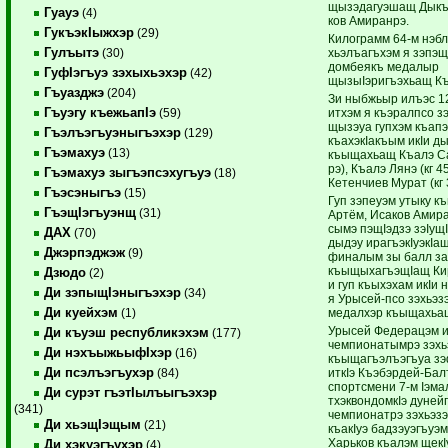
щызэдагуэшащ Дыкъ
Гуауэ
(4)
ков Амиранрэ.
ГукъэкIыжхэр
(29)
Килограмм 64-м нэбл
Гулъытэ
хьэлъагъхэм я зэпэ
(30)
домбеякъ медалыр
ГуфIэгъуэ зэхыхьэхэр
(42)
щызыIэригъэхьащ Къ
Гъуазджэ
(204)
Зи ныбжьыр илъэс 1
Гъуэгу къежьапIэ
итхэм я къэралпсо з
(59)
щызэуа гупхэм къа
Гъэлъэгъуэныгъэхэр
(129)
къахэкIакъым икIи д
Гъэмахуэ
(13)
къыщахьащ Къалэ Са
рэ), Къалэ Лянэ (кг 45
Гъэмахуэ зыгъэпсэхугъуэ
(18)
Кетенчиев Мурат (кг 
Гъэсэныгъэ
(15)
Гуп зэпеуэм утыку 
ГъэщIэгъуэнщ
(31)
Артём, Исаков Амир
сымэ пэщIэдзэ зэIущ
ДАХ
(70)
дыдэу ирагъэкIуэкIащ
Джэрпэджэж
(9)
финалым зы балл за
къыщыхагъэщIащ Ки
Дзюдо
(2)
и гуп къыхэхам икIи
Ди зэпыщIэныгъэхэр
(34)
я Урысей-псо зэхьэ
Ди куейхэм
медалхэр къыщахьа
(1)
Урысей Федерацэм 
Ди къуэш республикэхэм
(177)
чемпионатымрэ зэхь
Ди нэхъыжьыфIхэр
(16)
къыщагъэлъэгъуа зэф
Ди псэлъэгъухэр
иткIэ Къэбэрдей-Б
(84)
спортсмени 7-м Iэма
Ди сурэт гъэтIылъыгъэхэр
тхэквондомкIэ дуней
(341)
чемпионатрэ зэхьэзэ
Ди хьэщIэщым
(21)
къакIуэ бадзэуэгъуэм
Харьков къалэм щекI
Ди хэкуэгъухэр
(4)