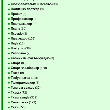
Обозревателым и псалъэ
(33)
Политикэ партхэр
(9)
Проект
(3)
Профсоюзхэр
(4)
Псалъэжьхэр
(4)
Псапэ
(60)
ПсэукIэ
(3)
Пшыхьхэр
(159)
ПщIэ
(13)
ПэкIухэр
(36)
Репортаж
(7)
Сабийхэм факъыхуеджэ
(3)
Спорт
(80)
Спорт хъыбархэр
(620)
Театр
(9)
ТекIуэныгъэ
(125)
Телеграммэхэр
(3)
Теплъэгъуэхэр
(32)
Тхыдэ
(72)
ТхылъыщIэ
(312)
Узыншагъэ
(123)
Указ
(156)