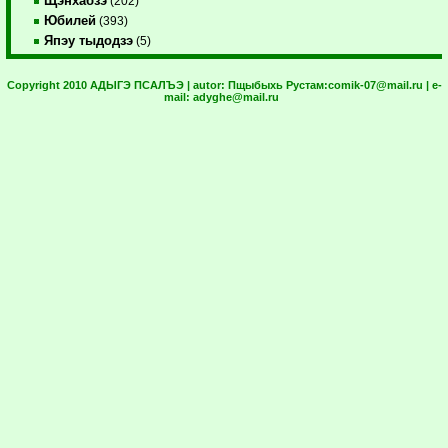
Щэнхабзэ
(202)
Юбилей
(393)
Япэу тыдодзэ
(5)
Copyright 2010 АДЫГЭ ПСАЛЪЭ | autor:
Пщыбыхь Рустам:
comik-07@mail.ru
| e-
mail:
adyghe@mail.ru