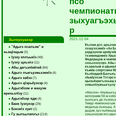
псо
чемпиона
зыхуагъэх
р
2021-12-04
Зытеухуахэр
Къэзан дэт, щхьэза
"Адыгэ псалъэм" и
зэзауэхэмкIэ «Ак Б
хьэщIэщым
уардэунэм щекIуэк
(5)
тхэквондомкIэ Уры
Iуэху еплъыкIэ
(48)
Федерацэм и чемпи
Iуэху щхьэпэ
(11)
зэхьэзэхуэрэ. Абы
къэралым и щIынал
Абы дегъэпIейтей
(84)
къикIа спортсмен 90
Адыгэ лъагъуэжьхэмкIэ
(4)
Къэбэрдей-Балъкъ
лIыкIуэхэм Тэтэрс
Адыгэ хабзэ
(7)
щызыIэрагъэхьащ 
Адыгэ цIэрыIуэхэр
(4)
зэмылIэужьыгъуэу 
Адыгэбзэм и махуэм
«Масоги» лIэужьыгъ
ирихьэлIэу
(11)
килограмм 58-м нэбл
Адыгэбзэр ядж
(4)
хьэлъагъ ди лъэпкъэ
Тимур чемпионатым
Банк Iуэхухэр
(29)
медалыр къихьащ. А
БэнэкIэ хуит
(2)
дыдэм, ауэ ныбжьыщ
Гу зылъытапхъэ
зэхьэзэхуэм япэ увып
(214)