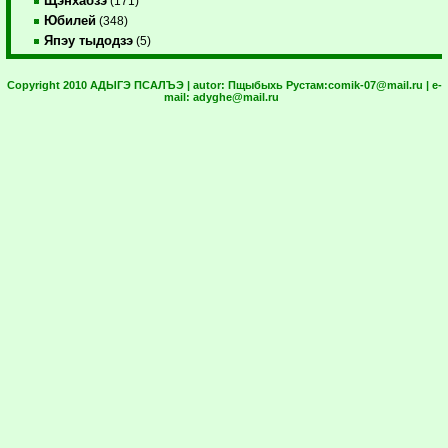
Щэнхабзэ
(171)
Юбилей
(348)
Япэу тыдодзэ
(5)
Copyright 2010 АДЫГЭ ПСАЛЪЭ | autor:
Пщыбыхь Рустам:
comik-07@mail.ru
| e-
mail:
adyghe@mail.ru