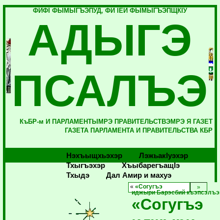
ФИФI ФЫМЫГЪЭПУД, ФИ IЕЙ ФЫМЫГЪЭПЩКIУ
АДЫГЭ
ПСАЛЪЭ
КъБР-м И ПАРЛАМЕНТЫМРЭ ПРАВИТЕЛЬСТВЭМРЭ Я ГАЗЕТ
ГАЗЕТА ПАРЛАМЕНТА И ПРАВИТЕЛЬСТВА КБР
Нэхъыщхьэхэр
Лэжьакlуэхэр
Тхыгъэхэр
Хъыбарегъащlэ
Тхыдэ
Дал Амир и махуэ
«
«Согугъэ
иджыри Барэсбий къэпсэлъ
«Согугъэ