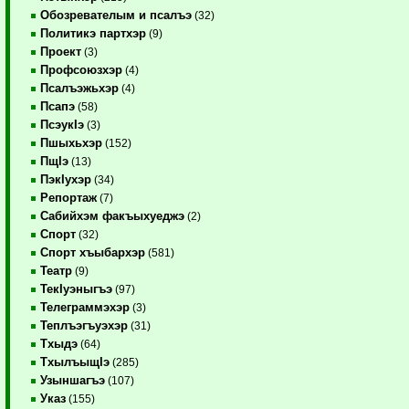
Обозревателым и псалъэ
(32)
Политикэ партхэр
(9)
Проект
(3)
Профсоюзхэр
(4)
Псалъэжьхэр
(4)
Псапэ
(58)
ПсэукIэ
(3)
Пшыхьхэр
(152)
ПщIэ
(13)
ПэкIухэр
(34)
Репортаж
(7)
Сабийхэм факъыхуеджэ
(2)
Спорт
(32)
Спорт хъыбархэр
(581)
Театр
(9)
ТекIуэныгъэ
(97)
Телеграммэхэр
(3)
Теплъэгъуэхэр
(31)
Тхыдэ
(64)
ТхылъыщIэ
(285)
Узыншагъэ
(107)
Указ
(155)