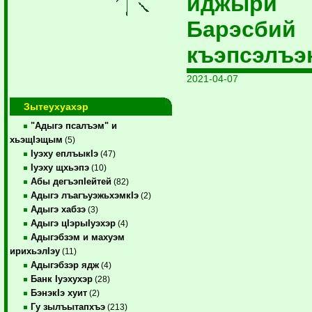
иджыри
Барэсбий
къэпсэлъэ
2021-04-07
Зытеухуахэр
"Адыгэ псалъэм" и
хьэщIэщым
(5)
Iуэху еплъыкIэ
(47)
Iуэху щхьэпэ
(10)
Абы дегъэпIейтей
(82)
Адыгэ лъагъуэжьхэмкIэ
(2)
Адыгэ хабзэ
(3)
Адыгэ цIэрыIуэхэр
(4)
Адыгэбзэм и махуэм
ирихьэлIэу
(11)
Адыгэбзэр ядж
(4)
Банк Iуэхухэр
(28)
БэнэкIэ хуит
(2)
Гу зылъытапхъэ
(213)