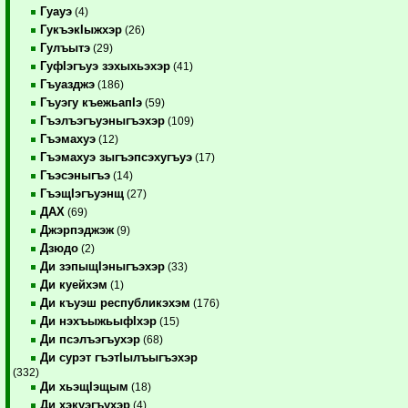
Гуауэ
(4)
ГукъэкIыжхэр
(26)
Гулъытэ
(29)
ГуфIэгъуэ зэхыхьэхэр
(41)
Гъуазджэ
(186)
Гъуэгу къежьапIэ
(59)
Гъэлъэгъуэныгъэхэр
(109)
Гъэмахуэ
(12)
Гъэмахуэ зыгъэпсэхугъуэ
(17)
Гъэсэныгъэ
(14)
ГъэщIэгъуэнщ
(27)
ДАХ
(69)
Джэрпэджэж
(9)
Дзюдо
(2)
Ди зэпыщIэныгъэхэр
(33)
Ди куейхэм
(1)
Ди къуэш республикэхэм
(176)
Ди нэхъыжьыфIхэр
(15)
Ди псэлъэгъухэр
(68)
Ди сурэт гъэтIылъыгъэхэр
(332)
Ди хьэщIэщым
(18)
Ди хэкуэгъухэр
(4)