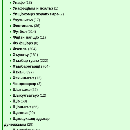
Унафэ
(13)
УнафэщIым и псалъэ
(1)
УпщIэхэмрэ жэуапхэмрэ
(7)
Ухуэныгъэ
(17)
Фестиваль
(36)
Футбол
(514)
ФщIэн папщIэ
(11)
Фэ фщIэрэ
(8)
Фэеплъ
(204)
Хъуэхъу
(181)
Хъыбар гуапэ
(222)
ХъыбарегъащIэ
(64)
Хэха
(6 397)
Хэхыныгъэ
(12)
Чэнджэщхэр
(3)
Шыгъажэ
(22)
Шыхулъагъуэ
(12)
ЩIэ
(68)
ЩIэныгъэ
(66)
Щапхъэ
(90)
Щикъухьащ адыгэр
дунеижьым
(29)