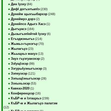
Дин Iуэху
(84)
ДифI догъэлъапIэ
(230)
Дунейм щыхъыбархэр
(248)
Дунеймрэ дэрэ
(2)
Дунейпсо Адыгэ Хасэ
(1)
Дыгъуасэ
(164)
ДызыгъэпIейтей Iуэху
(6)
Егъэджэныгъэ
(214)
Жыжьэ-гъунэгъу
(70)
Жылагъуэ
(23)
Жьыщхьэ махуэ
(13)
Зауэ гъуэгуанэхэр
(2)
ЗэIущIэхэр
(99)
ЗэгурыIуэныгъэхэр
(3)
Зэпеуэхэр
(121)
ЗэпыщIэныгъэхэр
(28)
Зэхыхьэхэр
(53)
Кавказ-2020
(1)
Конференцхэр
(16)
КъБР-м и Iэтащхьэ
(239)
КъБР-м и Жылагъуэ палатэм
(12)