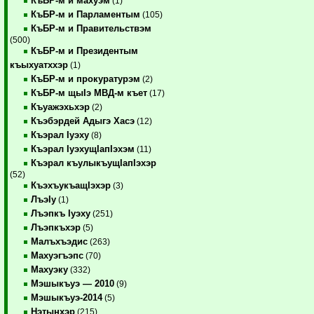
КъБР-м и махуэм
(1)
КъБР-м и Парламентым
(105)
КъБР-м и Правительствэм
(500)
КъБР-м и Президентым
къыхуатххэр
(1)
КъБР-м и прокуратурэм
(2)
КъБР-м щыIэ МВД-м къет
(17)
Къуажэхьхэр
(2)
Къэбэрдей Адыгэ Хасэ
(12)
Къэрал Iуэху
(8)
Къэрал IуэхущIапIэхэм
(11)
Къэрал къулыкъущIапIэхэр
(52)
КъэхъукъащIэхэр
(3)
ЛъэIу
(1)
Лъэпкъ Iуэху
(251)
Лъэпкъхэр
(5)
Малъхъэдис
(263)
Махуэгъэпс
(70)
Махуэку
(332)
Мэшыкъуэ — 2010
(9)
Мэшыкъуэ-2014
(5)
Нэтынхэр
(215)