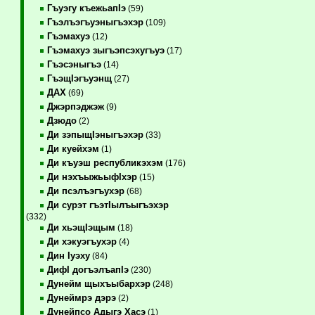
Гъуэгу къежьапIэ
(59)
Гъэлъэгъуэныгъэхэр
(109)
Гъэмахуэ
(12)
Гъэмахуэ зыгъэпсэхугъуэ
(17)
Гъэсэныгъэ
(14)
ГъэщIэгъуэнщ
(27)
ДАХ
(69)
Джэрпэджэж
(9)
Дзюдо
(2)
Ди зэпыщIэныгъэхэр
(33)
Ди куейхэм
(1)
Ди къуэш республикэхэм
(176)
Ди нэхъыжьыфIхэр
(15)
Ди псэлъэгъухэр
(68)
Ди сурэт гъэтIылъыгъэхэр
(332)
Ди хьэщIэщым
(18)
Ди хэкуэгъухэр
(4)
Дин Iуэху
(84)
ДифI догъэлъапIэ
(230)
Дунейм щыхъыбархэр
(248)
Дунеймрэ дэрэ
(2)
Дунейпсо Адыгэ Хасэ
(1)