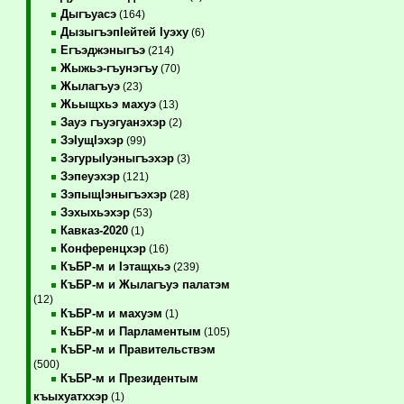
Дыгъуасэ
(164)
ДызыгъэпIейтей Iуэху
(6)
Егъэджэныгъэ
(214)
Жыжьэ-гъунэгъу
(70)
Жылагъуэ
(23)
Жьыщхьэ махуэ
(13)
Зауэ гъуэгуанэхэр
(2)
ЗэIущIэхэр
(99)
ЗэгурыIуэныгъэхэр
(3)
Зэпеуэхэр
(121)
ЗэпыщIэныгъэхэр
(28)
Зэхыхьэхэр
(53)
Кавказ-2020
(1)
Конференцхэр
(16)
КъБР-м и Iэтащхьэ
(239)
КъБР-м и Жылагъуэ палатэм
(12)
КъБР-м и махуэм
(1)
КъБР-м и Парламентым
(105)
КъБР-м и Правительствэм
(500)
КъБР-м и Президентым
къыхуатххэр
(1)