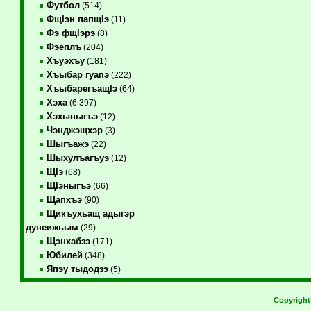
Футбол
(514)
ФщIэн папщIэ
(11)
Фэ фщIэрэ
(8)
Фэеплъ
(204)
Хъуэхъу
(181)
Хъыбар гуапэ
(222)
ХъыбарегъащIэ
(64)
Хэха
(6 397)
Хэхыныгъэ
(12)
Чэнджэщхэр
(3)
Шыгъажэ
(22)
Шыхулъагъуэ
(12)
ЩIэ
(68)
ЩIэныгъэ
(66)
Щапхъэ
(90)
Щикъухьащ адыгэр
дунеижьым
(29)
Щэнхабзэ
(171)
Юбилей
(348)
Япэу тыдодзэ
(5)
Copyrigh