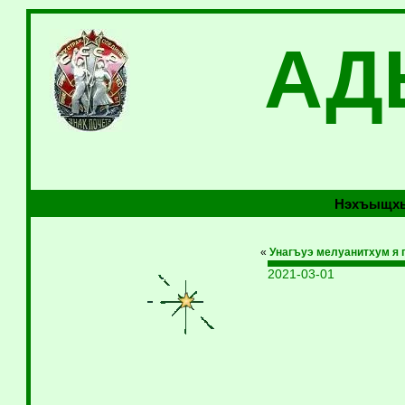
АД
Нэхъыщхь
«
Унагъуэ мелуанитхум я п
2021-03-01