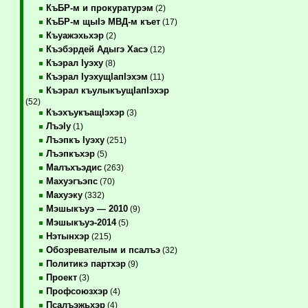
КъБР-м и прокуратурэм
(2)
КъБР-м щыIэ МВД-м къет
(17)
Къуажэхьхэр
(2)
Къэбэрдей Адыгэ Хасэ
(12)
Къэрал Iуэху
(8)
Къэрал IуэхущIапIэхэм
(11)
Къэрал къулыкъущIапIэхэр
(52)
КъэхъукъащIэхэр
(3)
ЛъэIу
(1)
Лъэпкъ Iуэху
(251)
Лъэпкъхэр
(5)
Малъхъэдис
(263)
Махуэгъэпс
(70)
Махуэку
(332)
Мэшыкъуэ — 2010
(9)
Мэшыкъуэ-2014
(5)
Нэтынхэр
(215)
Обозревателым и псалъэ
(32)
Политикэ партхэр
(9)
Проект
(3)
Профсоюзхэр
(4)
Псалъэжьхэр
(4)