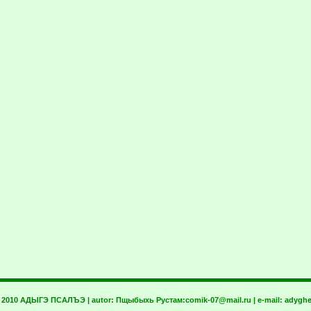
t 2010 АДЫГЭ ПСАЛЪЭ | autor:
Пщыбыхь Рустам:
comik-07@mail.ru
| e-mail:
adyghe