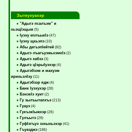
Зытеухуахэр
"Адыгэ псалъэм" и
хьэщIэщым
(5)
Iуэху еплъыкIэ
(47)
Iуэху щхьэпэ
(10)
Абы дегъэпIейтей
(82)
Адыгэ лъагъуэжьхэмкIэ
(2)
Адыгэ хабзэ
(3)
Адыгэ цIэрыIуэхэр
(4)
Адыгэбзэм и махуэм
ирихьэлIэу
(11)
Адыгэбзэр ядж
(4)
Банк Iуэхухэр
(28)
БэнэкIэ хуит
(2)
Гу зылъытапхъэ
(213)
Гуауэ
(4)
ГукъэкIыжхэр
(26)
Гулъытэ
(29)
ГуфIэгъуэ зэхыхьэхэр
(41)
Гъуазджэ
(186)