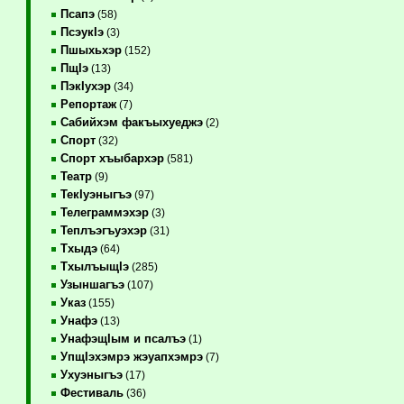
Псапэ
(58)
ПсэукIэ
(3)
Пшыхьхэр
(152)
ПщIэ
(13)
ПэкIухэр
(34)
Репортаж
(7)
Сабийхэм факъыхуеджэ
(2)
Спорт
(32)
Спорт хъыбархэр
(581)
Театр
(9)
ТекIуэныгъэ
(97)
Телеграммэхэр
(3)
Теплъэгъуэхэр
(31)
Тхыдэ
(64)
ТхылъыщIэ
(285)
Узыншагъэ
(107)
Указ
(155)
Унафэ
(13)
УнафэщIым и псалъэ
(1)
УпщIэхэмрэ жэуапхэмрэ
(7)
Ухуэныгъэ
(17)
Фестиваль
(36)