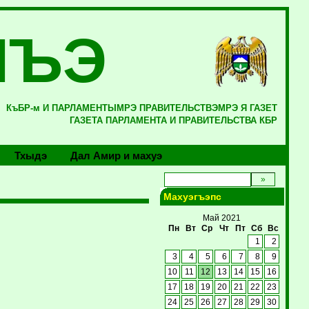
ЛЪЭ
КъБР-м И ПАРЛАМЕНТЫМРЭ ПРАВИТЕЛЬСТВЭМРЭ Я ГАЗЕТ
ГАЗЕТА ПАРЛАМЕНТА И ПРАВИТЕЛЬСТВА КБР
Тхыдэ
Дал Амир и махуэ
Махуэгъэпс
Май 2021
Пн
Вт
Ср
Чт
Пт
Сб
Вс
1
2
3
4
5
6
7
8
9
10
11
12
13
14
15
16
17
18
19
20
21
22
23
24
25
26
27
28
29
30