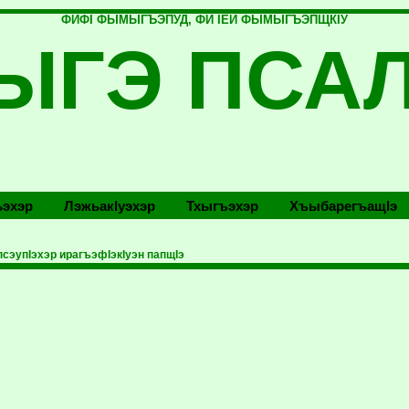
ФИФI ФЫМЫГЪЭПУД, ФИ IЕЙ ФЫМЫГЪЭПЩКIУ
ЫГЭ ПСА
эхэр
Лэжьакlуэхэр
Тхыгъэхэр
Хъыбарегъащlэ
сэупIэхэр ирагъэфIэкIуэн папщIэ