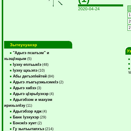
2020-04-24
1
2
2
Зытеухуахэр
У
"Адыгэ псалъэм" и
хьэщIэщым
(5)
Iуэху еплъыкIэ
(48)
Iуэху щхьэпэ
(10)
W
Абы дегъэпIейтей
(84)
Адыгэ лъагъуэжьхэмкIэ
(2)
Адыгэ хабзэ
(3)
Адыгэ цIэрыIуэхэр
(4)
Адыгэбзэм и махуэм
ирихьэлIэу
(11)
Адыгэбзэр ядж
(4)
Банк Iуэхухэр
(29)
БэнэкIэ хуит
(2)
Гу зылъытапхъэ
(214)