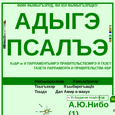
ФИФI ФЫМЫГЪЭПУД, ФИ IЕЙ ФЫМЫГЪЭПЩКIУ
АДЫГЭ
ПСАЛЪЭ
КъБР-м И ПАРЛАМЕНТЫМРЭ ПРАВИТЕЛЬСТВЭМРЭ Я ГАЗЕТ
ГАЗЕТА ПАРЛАМЕНТА И ПРАВИТЕЛЬСТВА КБР
Нэхъыщхьэхэр
Лэжьакlуэхэр
Тхыгъэхэр
Хъыбарегъащlэ
Тхыдэ
Дал Амир и махуэ
«
Уз бзаджэм пэщIэтхэр
М
А.Ю.Нибо
(1)