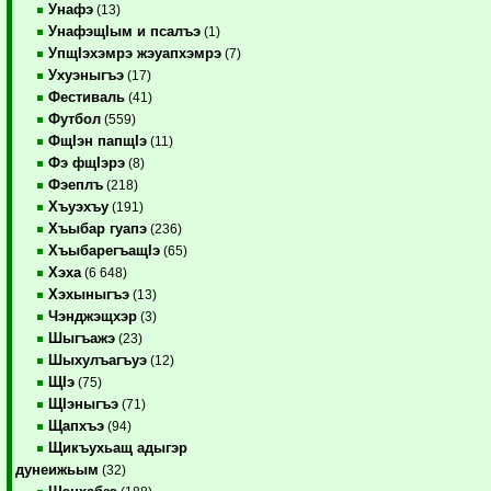
Унафэ
(13)
УнафэщIым и псалъэ
(1)
УпщIэхэмрэ жэуапхэмрэ
(7)
Ухуэныгъэ
(17)
Фестиваль
(41)
Футбол
(559)
ФщIэн папщIэ
(11)
Фэ фщIэрэ
(8)
Фэеплъ
(218)
Хъуэхъу
(191)
Хъыбар гуапэ
(236)
ХъыбарегъащIэ
(65)
Хэха
(6 648)
Хэхыныгъэ
(13)
Чэнджэщхэр
(3)
Шыгъажэ
(23)
Шыхулъагъуэ
(12)
ЩIэ
(75)
ЩIэныгъэ
(71)
Щапхъэ
(94)
Щикъухьащ адыгэр
дунеижьым
(32)