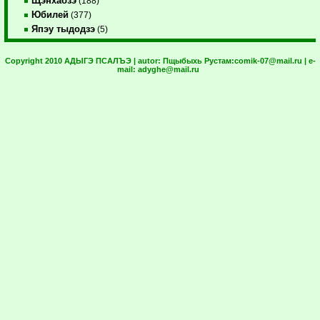
Щэнхабзэ
(188)
Юбилей
(377)
Япэу тыдодзэ
(5)
Copyright 2010 АДЫГЭ ПСАЛЪЭ | autor:
Пщыбыхь Рустам:
comik-07@mail.ru
| e-
mail:
adyghe@mail.ru