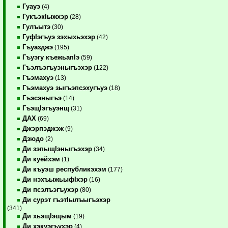
Гуауэ
(4)
ГукъэкIыжхэр
(28)
Гулъытэ
(30)
ГуфIэгъуэ зэхыхьэхэр
(42)
Гъуазджэ
(195)
Гъуэгу къежьапIэ
(59)
Гъэлъэгъуэныгъэхэр
(122)
Гъэмахуэ
(13)
Гъэмахуэ зыгъэпсэхугъуэ
(18)
Гъэсэныгъэ
(14)
ГъэщIэгъуэнщ
(31)
ДАХ
(69)
Джэрпэджэж
(9)
Дзюдо
(2)
Ди зэпыщIэныгъэхэр
(34)
Ди куейхэм
(1)
Ди къуэш республикэхэм
(177)
Ди нэхъыжьыфIхэр
(16)
Ди псэлъэгъухэр
(80)
Ди сурэт гъэтIылъыгъэхэр
(341)
Ди хьэщIэщым
(19)
Ди хэкуэгъухэр
(4)