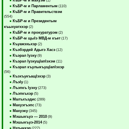
КъБР-м и махуэм
(1)
КъБР-м и Парламентым
(110)
КъБР-м и Правительствэм
(554)
КъБР-м и Президентым
къыхуатххэр
(2)
КъБР-м и прокуратурэм
(2)
КъБР-м щыIэ МВД-м къет
(17)
Къуажэхьхэр
(2)
Къэбэрдей Адыгэ Хасэ
(12)
Къэрал Iуэху
(9)
Къэрал IуэхущIапIэхэм
(11)
Къэрал къулыкъущIапIэхэр
(56)
КъэхъукъащIэхэр
(3)
ЛъэIу
(1)
Лъэпкъ Iуэху
(273)
Лъэпкъхэр
(5)
Малъхъэдис
(289)
Махуэгъэпс
(73)
Махуэку
(345)
Мэшыкъуэ — 2010
(9)
Мэшыкъуэ-2014
(5)
Нэтынхэр
(227)