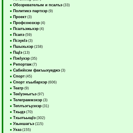
Обозревателым и псалъэ
(33)
Политикэ партхэр
(9)
Проект
(3)
Профсоюзхэр
(4)
Псалъэжьхэр
(4)
Псапэ
(59)
ПсэукIэ
(3)
Пшыхьхэр
(158)
ПщIэ
(13)
ПэкIухэр
(35)
Репортаж
(7)
Сабийхэм факъыхуеджэ
(3)
Спорт
(45)
Спорт хъыбархэр
(606)
Театр
(9)
ТекIуэныгъэ
(97)
Телеграммэхэр
(3)
Теплъэгъуэхэр
(31)
Тхыдэ
(70)
ТхылъыщIэ
(302)
Узыншагъэ
(115)
Указ
(155)