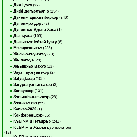
Дин Iуэху
(92)
ДифI догъэлъапIэ
(254)
Дунейм щыхъыбархэр
(248)
Дунеймрэ дэрэ
(2)
Дунейпсо Адыгэ Хасэ
(1)
Дыгъуасэ
(165)
ДызыгъэпIейтей Iуэху
(6)
Егъэджэныгъэ
(236)
Жыжьэ-гъунэгъу
(73)
Жылагъуэ
(23)
Жьыщхьэ махуэ
(13)
Зауэ гъуэгуанэхэр
(2)
ЗэIущIэхэр
(105)
ЗэгурыIуэныгъэхэр
(3)
Зэпеуэхэр
(131)
ЗэпыщIэныгъэхэр
(28)
Зэхыхьэхэр
(55)
Кавказ-2020
(1)
Конференцхэр
(16)
КъБР-м и Iэтащхьэ
(241)
КъБР-м и Жылагъуэ палатэм
(12)