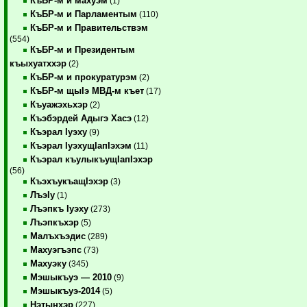
КъБР-м и махуэм
(1)
КъБР-м и Парламентым
(110)
КъБР-м и Правительствэм
(554)
КъБР-м и Президентым
къыхуатххэр
(2)
КъБР-м и прокуратурэм
(2)
КъБР-м щыIэ МВД-м къет
(17)
Къуажэхьхэр
(2)
Къэбэрдей Адыгэ Хасэ
(12)
Къэрал Iуэху
(9)
Къэрал IуэхущIапIэхэм
(11)
Къэрал къулыкъущIапIэхэр
(56)
КъэхъукъащIэхэр
(3)
ЛъэIу
(1)
Лъэпкъ Iуэху
(273)
Лъэпкъхэр
(5)
Малъхъэдис
(289)
Махуэгъэпс
(73)
Махуэку
(345)
Мэшыкъуэ — 2010
(9)
Мэшыкъуэ-2014
(5)
Нэтынхэр
(227)