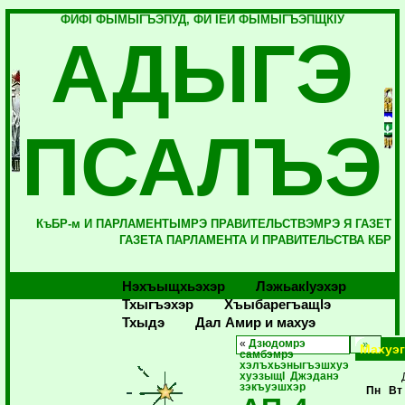
ФИФI ФЫМЫГЪЭПУД, ФИ IЕЙ ФЫМЫГЪЭПЩКIУ
АДЫГЭ
ПСАЛЪЭ
КъБР-м И ПАРЛАМЕНТЫМРЭ ПРАВИТЕЛЬСТВЭМРЭ Я ГАЗЕТ
ГАЗЕТА ПАРЛАМЕНТА И ПРАВИТЕЛЬСТВА КБР
Нэхъыщхьэхэр
Лэжьакlуэхэр
Тхыгъэхэр
Хъыбарегъащlэ
Тхыдэ
Дал Амир и махуэ
«
Дзюдомрэ
Махуэ
самбэмрэ
хэлъхьэныгъэшхуэ
хуэзыщI Джэданэ
зэкъуэшхэр
Пн
Вт