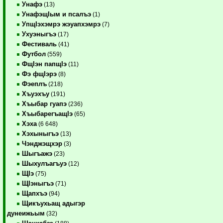
Унафэ
(13)
УнафэщIым и псалъэ
(1)
УпщIэхэмрэ жэуапхэмрэ
(7)
Ухуэныгъэ
(17)
Фестиваль
(41)
Футбол
(559)
ФщIэн папщIэ
(11)
Фэ фщIэрэ
(8)
Фэеплъ
(218)
Хъуэхъу
(191)
Хъыбар гуапэ
(236)
ХъыбарегъащIэ
(65)
Хэха
(6 648)
Хэхыныгъэ
(13)
Чэнджэщхэр
(3)
Шыгъажэ
(23)
Шыхулъагъуэ
(12)
ЩIэ
(75)
ЩIэныгъэ
(71)
Щапхъэ
(94)
Щикъухьащ адыгэр
дунеижьым
(32)