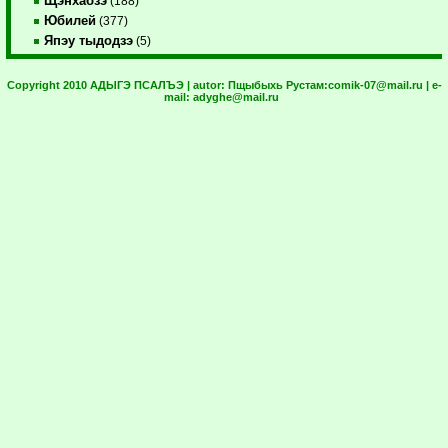
Щэнхабзэ
(188)
Юбилей
(377)
Япэу тыдодзэ
(5)
Copyright 2010 АДЫГЭ ПСАЛЪЭ | autor:
Пщыбыхь Рустам:
comik-07@mail.ru
| e-
mail:
adyghe@mail.ru