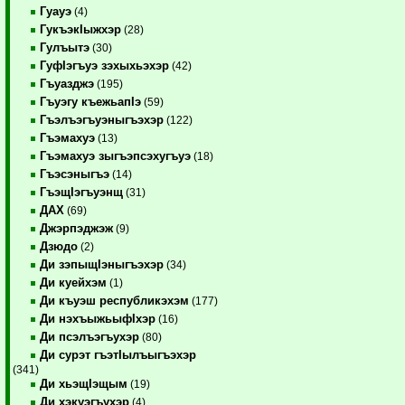
Гуауэ
(4)
ГукъэкIыжхэр
(28)
Гулъытэ
(30)
ГуфIэгъуэ зэхыхьэхэр
(42)
Гъуазджэ
(195)
Гъуэгу къежьапIэ
(59)
Гъэлъэгъуэныгъэхэр
(122)
Гъэмахуэ
(13)
Гъэмахуэ зыгъэпсэхугъуэ
(18)
Гъэсэныгъэ
(14)
ГъэщIэгъуэнщ
(31)
ДАХ
(69)
Джэрпэджэж
(9)
Дзюдо
(2)
Ди зэпыщIэныгъэхэр
(34)
Ди куейхэм
(1)
Ди къуэш республикэхэм
(177)
Ди нэхъыжьыфIхэр
(16)
Ди псэлъэгъухэр
(80)
Ди сурэт гъэтIылъыгъэхэр
(341)
Ди хьэщIэщым
(19)
Ди хэкуэгъухэр
(4)