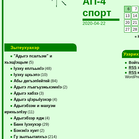
АП-4
спорт
6
7
13
14
2020-04-22
20
21
27
28
« 
Зытеухуахэр
Узэрих
"Адыгэ псалъэм" и
хьэщIэщым
(5)
Войт
RSS
з
Iуэху еплъыкIэ
(48)
RSS
к
Iуэху щхьэпэ
(10)
WordPre
Абы дегъэпIейтей
(84)
Адыгэ лъагъуэжьхэмкIэ
(2)
Адыгэ хабзэ
(3)
Адыгэ цIэрыIуэхэр
(4)
Адыгэбзэм и махуэм
ирихьэлIэу
(11)
Адыгэбзэр ядж
(4)
Банк Iуэхухэр
(29)
БэнэкIэ хуит
(2)
Гу зылъытапхъэ
(214)