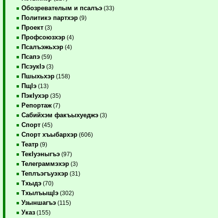
Обозревателым и псалъэ
(33)
Политикэ партхэр
(9)
Проект
(3)
Профсоюзхэр
(4)
Псалъэжьхэр
(4)
Псапэ
(59)
ПсэукIэ
(3)
Пшыхьхэр
(158)
ПщIэ
(13)
ПэкIухэр
(35)
Репортаж
(7)
Сабийхэм факъыхуеджэ
(3)
Спорт
(45)
Спорт хъыбархэр
(606)
Театр
(9)
ТекIуэныгъэ
(97)
Телеграммэхэр
(3)
Теплъэгъуэхэр
(31)
Тхыдэ
(70)
ТхылъыщIэ
(302)
Узыншагъэ
(115)
Указ
(155)